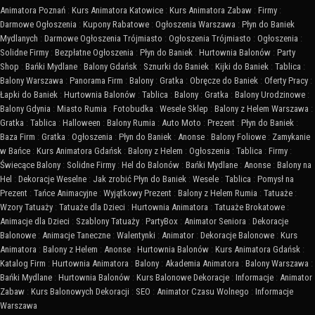
Animatora Poznań
:
Kurs Animatora Katowice
:
Kurs Animatora Zabaw
:
Firmy
:
Darmowe Ogłoszenia
:
Kupony Rabatowe
:
Ogłoszenia Warszawa
:
Płyn do Baniek
Mydlanych
:
Darmowe Ogłoszenia Trójmiasto
:
Ogłoszenia Trójmiasto
:
Ogłoszenia
:
Solidne Firmy
:
Bezpłatne Ogłoszenia
:
Płyn do Baniek
:
Hurtownia Balonów
:
Party
Shop
:
Bańki Mydlane
:
Balony Gdańsk
:
Sznurki do Baniek
:
Kijki do Baniek
:
Tablica
:
Balony Warszawa
:
Panorama Firm
:
Balony
:
Gratka
:
Obręcze do Baniek
:
Oferty Pracy
:
Łapki do Baniek
:
Hurtownia Balonów
:
Tablica
:
Balony
:
Gratka
:
Balony Urodzinowe
:
Balony Gdynia
:
Miasto Rumia
:
Fotobudka
:
Wesele Sklep
:
Balony z Helem Warszawa
:
Gratka
:
Tablica
:
Halloween
:
Balony Rumia
:
Auto Moto
:
Prezent
:
Płyn do Baniek
:
Baza Firm
:
Gratka
:
Ogłoszenia
:
Płyn do Baniek
:
Anonse
:
Balony Foliowe
:
Zamykanie
w Bańce
:
Kurs Animatora Gdańsk
:
Balony z Helem
:
Ogłoszenia
:
Tablica
:
Firmy
:
Świecące Balony
:
Solidne Firmy
:
Hel do Balonów
:
Bańki Mydlane
:
Anonse
:
Balony na
Hel
:
Dekoracje Weselne
:
Jak zrobić Płyn do Baniek
:
Wesele
:
Tablica
:
Pomysł na
Prezent
:
Tańce Animacyjne
:
Wyjątkowy Prezent
:
Balony z Helem Rumia
:
Tatuaże
:
Wzory Tatuaży
:
Tatuaże dla Dzieci
:
Hurtownia Animatora
:
Tatuaże Brokatowe
:
Animacje dla Dzieci
:
Szablony Tatuaży
:
PartyBox
:
Animator Seniora
:
Dekoracje
Balonowe
:
Animacje Taneczne
:
Walentynki
:
Animator
:
Dekoracje Balonowe
:
Kurs
Animatora
:
Balony z Helem
:
Anonse
:
Hurtownia Balonów
:
Kurs Animatora Gdańsk
:
Katalog Firm
:
Hurtownia Animatora
:
Balony
:
Akademia Animatora
:
Balony Warszawa
:
Bańki Mydlane
:
Hurtownia Balonów
:
Kurs Balonowe Dekoracje
:
Informacje
:
Animator
Zabaw
:
Kurs Balonowych Dekoracji
:
SEO
:
Animator Czasu Wolnego
:
Informacje
Warszawa