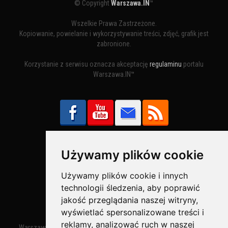
© Copyright
Warszawa.IN
™
Wszelkie Prawa Zastrzeżone.
Kopiowanie, powielanie i wykorzystywanie treści, zdjęć, grafik jest
zabronione.
Korzystanie z serwisu oznacza akceptację
regulaminu
portalu
Warszawa.IN™
Używamy plików cookie
Bezpieczne Płatności obsługuje:
Używamy plików cookie i innych
technologii śledzenia, aby poprawić
jakość przeglądania naszej witryny,
wyświetlać spersonalizowane treści i
reklamy, analizować ruch w naszej
Warszawa – miasto stołeczne Warszawa. Nazwa miasta zaczęła