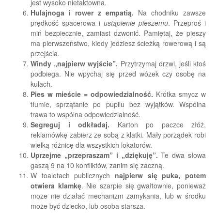
jest wysoko nietaktowna.
Hulajnoga i rower z empatią.
Na chodniku zawsze
prędkość spacerowa i
ustąpienie pieszemu
. Przeproś i
miń bezpiecznie, zamiast dzwonić. Pamiętaj, że pieszy
ma pierwszeństwo, kiedy jedziesz ścieżką rowerową i są
przejścia.
Windy „najpierw wyjście”.
Przytrzymaj drzwi, jeśli ktoś
podbiega. Nie wpychaj się przed wózek czy osobę na
kulach.
Pies w mieście = odpowiedzialność.
Krótka smycz w
tłumie, sprzątanie po pupilu bez wyjątków. Wspólna
trawa to wspólna odpowiedzialność.
Segreguj i odkładaj.
Karton po paczce złóż,
reklamówkę zabierz ze sobą z klatki. Mały porządek robi
wielką różnicę dla wszystkich lokatorów.
Uprzejme „przepraszam” i „dziękuję”.
Te dwa słowa
gaszą 9 na 10 konfliktów, zanim się zaczną.
W toaletach publicznych
najpierw się puka, potem
otwiera klamkę
. Nie szarpie się gwałtownie, ponieważ
może nie działać mechanizm zamykania, lub w środku
może być dziecko, lub osoba starsza.