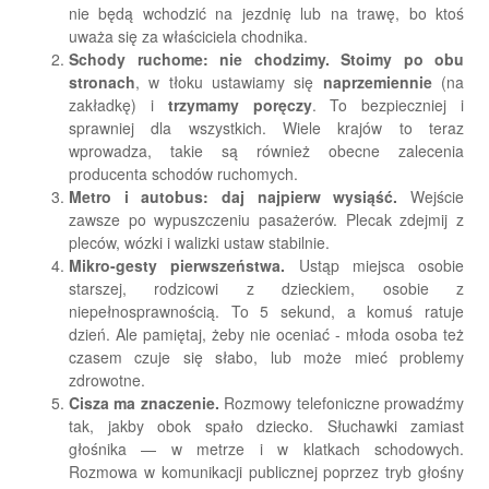
nie będą wchodzić na jezdnię lub na trawę, bo ktoś
uważa się za właściciela chodnika.
Schody ruchome: nie chodzimy.
Stoimy po obu
stronach
, w tłoku ustawiamy się
naprzemiennie
(na
zakładkę) i
trzymamy poręczy
. To bezpieczniej i
sprawniej dla wszystkich. Wiele krajów to teraz
wprowadza, takie są również obecne zalecenia
producenta schodów ruchomych.
Metro i autobus: daj najpierw wysiąść.
Wejście
zawsze po wypuszczeniu pasażerów. Plecak zdejmij z
pleców, wózki i walizki ustaw stabilnie.
Mikro-gesty pierwszeństwa.
Ustąp miejsca osobie
starszej, rodzicowi z dzieckiem, osobie z
niepełnosprawnością. To 5 sekund, a komuś ratuje
dzień. Ale pamiętaj, żeby nie oceniać - młoda osoba też
czasem czuje się słabo, lub może mieć problemy
zdrowotne.
Cisza ma znaczenie.
Rozmowy telefoniczne prowadźmy
tak, jakby obok spało dziecko. Słuchawki zamiast
głośnika — w metrze i w klatkach schodowych.
Rozmowa w komunikacji publicznej poprzez tryb głośny