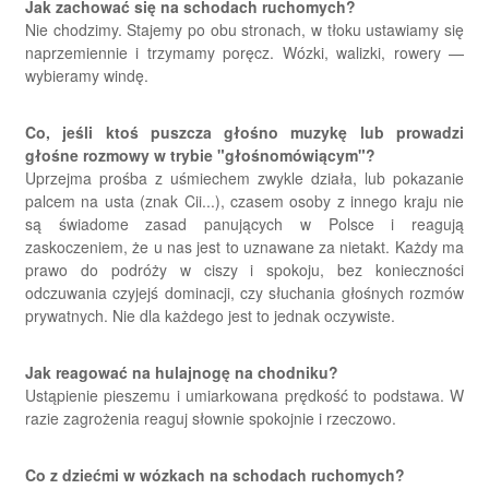
Jak zachować się na schodach ruchomych?
Nie chodzimy. Stajemy po obu stronach, w tłoku ustawiamy się
naprzemiennie i trzymamy poręcz. Wózki, walizki, rowery —
wybieramy windę.
Co, jeśli ktoś puszcza głośno muzykę lub prowadzi
głośne rozmowy w trybie "głośnomówiącym"?
Uprzejma prośba z uśmiechem zwykle działa, lub pokazanie
palcem na usta (znak Cii...), czasem osoby z innego kraju nie
są świadome zasad panujących w Polsce i reagują
zaskoczeniem, że u nas jest to uznawane za nietakt. Każdy ma
prawo do podróży w ciszy i spokoju, bez konieczności
odczuwania czyjejś dominacji, czy słuchania głośnych rozmów
prywatnych. Nie dla każdego jest to jednak oczywiste.
Jak reagować na hulajnogę na chodniku?
Ustąpienie pieszemu i umiarkowana prędkość to podstawa. W
razie zagrożenia reaguj słownie spokojnie i rzeczowo.
Co z dziećmi w wózkach na schodach ruchomych?