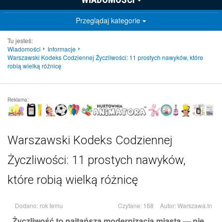
Przeglądaj kategorie
Tu jesteś:
Wiadomości
Informacje
Warszawski Kodeks Codziennej Życzliwości: 11 prostych nawyków, które
robią wielką różnicę
Reklama:
Warszawski Kodeks Codziennej
Życzliwości: 11 prostych nawyków,
które robią wielką różnicę
Dodano: rok temu
Czytane: 168
Autor:
Warszawa.In
Życzliwość to najtańsza modernizacja miasta — nie