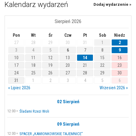
Kalendarz wydarzeń
Dodaj wydarzenie »
Sierpień 2026
Pon
Wt
Śr
Czw
Pt
Sob
Niedz
27
28
29
30
31
1
2
3
4
5
6
7
8
9
10
11
12
13
14
15
16
17
18
19
20
21
22
23
24
25
26
27
28
29
30
31
1
2
3
4
5
6
« Lipiec 2026
Wrzesień 2026 »
02 Sierpień
12:00
Śladami Rzezi Woli
09 Sierpień
12:00
SPACER „KAMIONKOWSKIE TAJEMNICE”