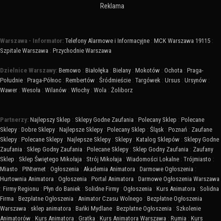
Reklama
Warszawa - Informator:
Telefony Alarmowe i Informacyjne
:
MCK Warszawa 19115
:
Szpitale Warszawa
:
Przychodnie Warszawa
Dzielnice Warszawy:
Bemowo
:
Białołęka
:
Bielany
:
Mokotów
:
Ochota
:
Praga-
Południe
:
Praga-Północ
:
Rembertów
:
Śródmieście
:
Targówek
:
Ursus
:
Ursynów
:
Wawer
:
Wesoła
:
Wilanów
:
Włochy
:
Wola
:
Żoliborz
Partnerzy:
Najlepszy Sklep
:
Sklepy Godne Zaufania
:
Polecany Sklep
:
Polecane
Sklepy
:
Dobre Sklepy
:
Najlepsze Sklepy
:
Polecany Sklep
:
Śląsk
:
Poznań
:
Zaufane
Sklepy
:
Polecane Sklepy
:
Najlepsze Sklepy
:
Sklepy
:
Katalog Sklepów
:
Sklepy Godne
Zaufania
:
Sklep Godny Zaufania
:
Polecane Sklepy
:
Sklep Godny Zaufania
:
Zaufany
Sklep
:
Sklep Świętego Mikołaja
:
Strój Mikołaja
:
Wiadomości Lokalne
:
Trójmiasto
:
Miasto
:
PINternet
:
Ogłoszenia
:
Akademia Animatora
:
Darmowe Ogłoszenia
:
Hurtownia Animatora
:
Ogłoszenia
:
Portal Animatora
:
Darmowe Ogłoszenia Warszawa
:
Firmy Regionu
:
Płyn do Baniek
:
Solidne Firmy
:
Ogłoszenia
:
Kurs Animatora
:
Solidna
Firma
:
Bezpłatne Ogłoszenia
:
Animator Czasu Wolnego
:
Bezpłatne Ogłoszenia
Warszawa
:
sklep animatora
:
Bańki Mydlane
:
Bezpłatne Ogłoszenia
:
Szkolenie
Animatorów
:
Kurs Animatora
:
Gratka
:
Kurs Animatora Warszawa
:
Rumia
:
Kurs