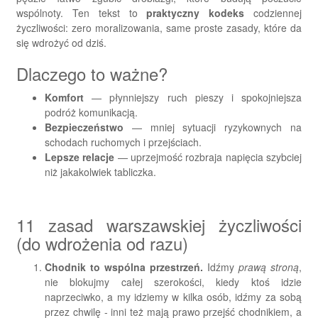
wspólnoty. Ten tekst to
praktyczny kodeks
codziennej
życzliwości: zero moralizowania, same proste zasady, które da
się wdrożyć od dziś.
Dlaczego to ważne?
Komfort
— płynniejszy ruch pieszy i spokojniejsza
podróż komunikacją.
Bezpieczeństwo
— mniej sytuacji ryzykownych na
schodach ruchomych i przejściach.
Lepsze relacje
— uprzejmość rozbraja napięcia szybciej
niż jakakolwiek tabliczka.
11 zasad warszawskiej życzliwości
(do wdrożenia od razu)
Chodnik to wspólna przestrzeń.
Idźmy
prawą stroną
,
nie blokujmy całej szerokości, kiedy ktoś idzie
naprzeciwko, a my idziemy w kilka osób, idźmy za sobą
przez chwilę - inni też mają prawo przejść chodnikiem, a