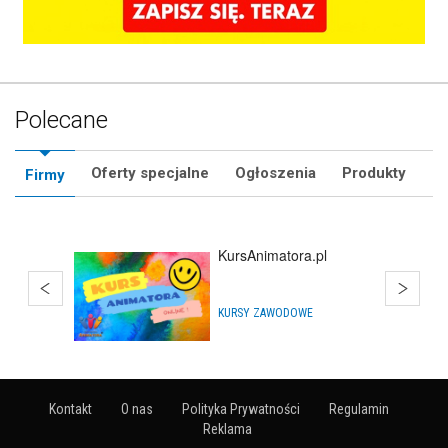
Polecane
Oferty specjalne
Ogłoszenia
Produkty
Firmy
Katalog Animatorów
Zabaw -
ZnajdzAnimatora.pl
ANIMATORZY
Kontakt
O nas
Polityka Prywatności
Regulamin
Reklama