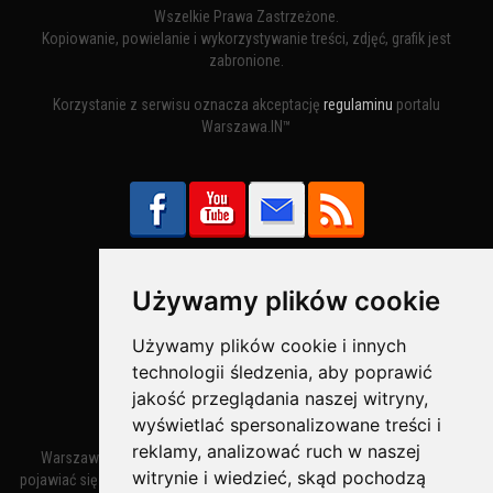
Wszelkie Prawa Zastrzeżone.
Kopiowanie, powielanie i wykorzystywanie treści, zdjęć, grafik jest
zabronione.
Korzystanie z serwisu oznacza akceptację
regulaminu
portalu
Warszawa.IN™
Używamy plików cookie
Bezpieczne Płatności obsługuje:
Używamy plików cookie i innych
technologii śledzenia, aby poprawić
jakość przeglądania naszej witryny,
wyświetlać spersonalizowane treści i
reklamy, analizować ruch w naszej
Warszawa – miasto stołeczne Warszawa. Nazwa miasta zaczęła
witrynie i wiedzieć, skąd pochodzą
pojawiać się w dokumentach w XIV wieku jako Warszewa, a od XV wieku