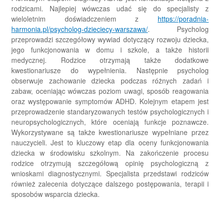
rodzicami. Najlepiej wówczas udać się do specjalisty z
wieloletnim doświadczeniem z
https://poradnia-
harmonia.pl/psycholog-dzieciecy-warszawa/
. Psycholog
przeprowadzi szczegółowy wywiad dotyczący rozwoju dziecka,
jego funkcjonowania w domu i szkole, a także historii
medycznej. Rodzice otrzymają także dodatkowe
kwestionariusze do wypełnienia. Następnie psycholog
obserwuje zachowanie dziecka podczas różnych zadań i
zabaw, oceniając wówczas poziom uwagi, sposób reagowania
oraz występowanie symptomów ADHD. Kolejnym etapem jest
przeprowadzenie standaryzowanych testów psychologicznych i
neuropsychologicznych, które oceniają funkcje poznawcze.
Wykorzystywane są także kwestionariusze wypełniane przez
nauczycieli. Jest to kluczowy etap dla oceny funkcjonowania
dziecka w środowisku szkolnym. Na zakończenie procesu
rodzice otrzymują szczegółową opinię psychologiczną z
wnioskami diagnostycznymi. Specjalista przedstawi rodziców
również zalecenia dotyczące dalszego postępowania, terapii i
sposobów wsparcia dziecka.