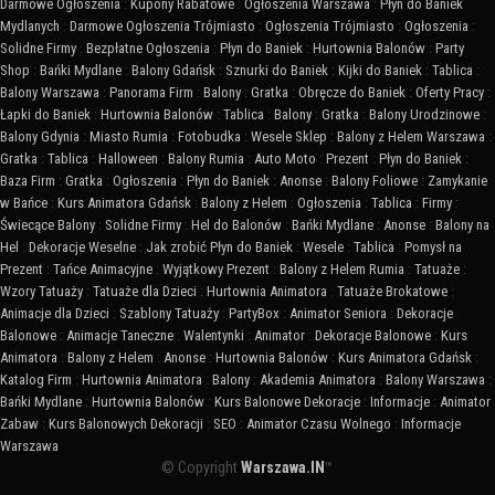
Darmowe Ogłoszenia
:
Kupony Rabatowe
:
Ogłoszenia Warszawa
:
Płyn do Baniek
Mydlanych
:
Darmowe Ogłoszenia Trójmiasto
:
Ogłoszenia Trójmiasto
:
Ogłoszenia
:
Solidne Firmy
:
Bezpłatne Ogłoszenia
:
Płyn do Baniek
:
Hurtownia Balonów
:
Party
Shop
:
Bańki Mydlane
:
Balony Gdańsk
:
Sznurki do Baniek
:
Kijki do Baniek
:
Tablica
:
Balony Warszawa
:
Panorama Firm
:
Balony
:
Gratka
:
Obręcze do Baniek
:
Oferty Pracy
:
Łapki do Baniek
:
Hurtownia Balonów
:
Tablica
:
Balony
:
Gratka
:
Balony Urodzinowe
:
Balony Gdynia
:
Miasto Rumia
:
Fotobudka
:
Wesele Sklep
:
Balony z Helem Warszawa
:
Gratka
:
Tablica
:
Halloween
:
Balony Rumia
:
Auto Moto
:
Prezent
:
Płyn do Baniek
:
Baza Firm
:
Gratka
:
Ogłoszenia
:
Płyn do Baniek
:
Anonse
:
Balony Foliowe
:
Zamykanie
w Bańce
:
Kurs Animatora Gdańsk
:
Balony z Helem
:
Ogłoszenia
:
Tablica
:
Firmy
:
Świecące Balony
:
Solidne Firmy
:
Hel do Balonów
:
Bańki Mydlane
:
Anonse
:
Balony na
Hel
:
Dekoracje Weselne
:
Jak zrobić Płyn do Baniek
:
Wesele
:
Tablica
:
Pomysł na
Prezent
:
Tańce Animacyjne
:
Wyjątkowy Prezent
:
Balony z Helem Rumia
:
Tatuaże
:
Wzory Tatuaży
:
Tatuaże dla Dzieci
:
Hurtownia Animatora
:
Tatuaże Brokatowe
:
Animacje dla Dzieci
:
Szablony Tatuaży
:
PartyBox
:
Animator Seniora
:
Dekoracje
Balonowe
:
Animacje Taneczne
:
Walentynki
:
Animator
:
Dekoracje Balonowe
:
Kurs
Animatora
:
Balony z Helem
:
Anonse
:
Hurtownia Balonów
:
Kurs Animatora Gdańsk
:
Katalog Firm
:
Hurtownia Animatora
:
Balony
:
Akademia Animatora
:
Balony Warszawa
:
Bańki Mydlane
:
Hurtownia Balonów
:
Kurs Balonowe Dekoracje
:
Informacje
:
Animator
Zabaw
:
Kurs Balonowych Dekoracji
:
SEO
:
Animator Czasu Wolnego
:
Informacje
Warszawa
© Copyright
Warszawa.IN
™