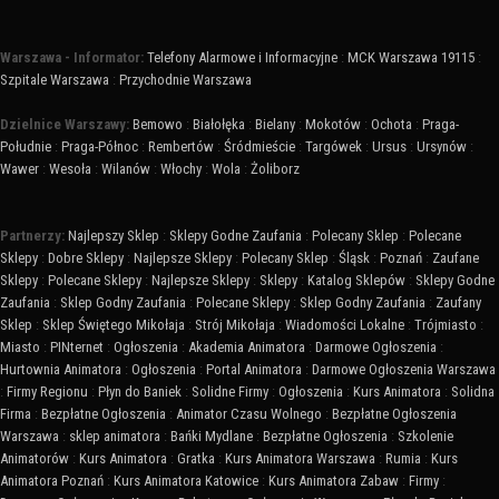
Warszawa - Informator:
Telefony Alarmowe i Informacyjne
:
MCK Warszawa 19115
:
Szpitale Warszawa
:
Przychodnie Warszawa
Dzielnice Warszawy:
Bemowo
:
Białołęka
:
Bielany
:
Mokotów
:
Ochota
:
Praga-
Południe
:
Praga-Północ
:
Rembertów
:
Śródmieście
:
Targówek
:
Ursus
:
Ursynów
:
Wawer
:
Wesoła
:
Wilanów
:
Włochy
:
Wola
:
Żoliborz
Partnerzy:
Najlepszy Sklep
:
Sklepy Godne Zaufania
:
Polecany Sklep
:
Polecane
Sklepy
:
Dobre Sklepy
:
Najlepsze Sklepy
:
Polecany Sklep
:
Śląsk
:
Poznań
:
Zaufane
Sklepy
:
Polecane Sklepy
:
Najlepsze Sklepy
:
Sklepy
:
Katalog Sklepów
:
Sklepy Godne
Zaufania
:
Sklep Godny Zaufania
:
Polecane Sklepy
:
Sklep Godny Zaufania
:
Zaufany
Sklep
:
Sklep Świętego Mikołaja
:
Strój Mikołaja
:
Wiadomości Lokalne
:
Trójmiasto
:
Miasto
:
PINternet
:
Ogłoszenia
:
Akademia Animatora
:
Darmowe Ogłoszenia
:
Hurtownia Animatora
:
Ogłoszenia
:
Portal Animatora
:
Darmowe Ogłoszenia Warszawa
:
Firmy Regionu
:
Płyn do Baniek
:
Solidne Firmy
:
Ogłoszenia
:
Kurs Animatora
:
Solidna
Firma
:
Bezpłatne Ogłoszenia
:
Animator Czasu Wolnego
:
Bezpłatne Ogłoszenia
Warszawa
:
sklep animatora
:
Bańki Mydlane
:
Bezpłatne Ogłoszenia
:
Szkolenie
Animatorów
:
Kurs Animatora
:
Gratka
:
Kurs Animatora Warszawa
:
Rumia
:
Kurs
Animatora Poznań
:
Kurs Animatora Katowice
:
Kurs Animatora Zabaw
:
Firmy
: