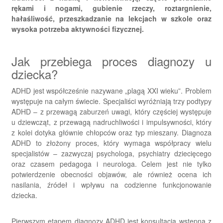
rękami i nogami, gubienie rzeczy, roztargnienie,
hałaśliwość, przeszkadzanie na lekcjach w szkole oraz
wysoka potrzeba aktywności fizycznej.
Jak przebiega proces diagnozy u
dziecka?
ADHD jest współcześnie nazywane „plagą XXI wieku”. Problem
występuje na całym świecie. Specjaliści wyróżniają trzy podtypy
ADHD – z przewagą zaburzeń uwagi, który częściej występuje
u dziewcząt, z przewagą nadruchliwości i impulsywności, który
z kolei dotyka głównie chłopców oraz typ mieszany. Diagnoza
ADHD to złożony proces, który wymaga współpracy wielu
specjalistów – zazwyczaj psychologa, psychiatry dziecięcego
oraz czasem pedagoga i neurologa. Celem jest nie tylko
potwierdzenie obecności objawów, ale również ocena ich
nasilania, źródeł i wpływu na codzienne funkcjonowanie
dziecka.
Pierwszym etapem diagnozy ADHD jest konsultacja wstępna z