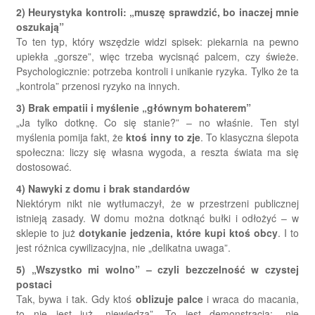
2) Heurystyka kontroli: „muszę sprawdzić, bo inaczej mnie
oszukają”
To ten typ, który wszędzie widzi spisek: piekarnia na pewno
upiekła „gorsze”, więc trzeba wycisnąć palcem, czy świeże.
Psychologicznie: potrzeba kontroli i unikanie ryzyka. Tylko że ta
„kontrola” przenosi ryzyko na innych.
3) Brak empatii i myślenie „głównym bohaterem”
„Ja tylko dotknę. Co się stanie?” – no właśnie. Ten styl
myślenia pomija fakt, że
ktoś inny to zje
. To klasyczna ślepota
społeczna: liczy się własna wygoda, a reszta świata ma się
dostosować.
4) Nawyki z domu i brak standardów
Niektórym nikt nie wytłumaczył, że w przestrzeni publicznej
istnieją zasady. W domu można dotknąć bułki i odłożyć – w
sklepie to już
dotykanie jedzenia, które kupi ktoś obcy
. I to
jest różnica cywilizacyjna, nie „delikatna uwaga”.
5) „Wszystko mi wolno” – czyli bezczelność w czystej
postaci
Tak, bywa i tak. Gdy ktoś
oblizuje palce
i wraca do macania,
to nie jest już „niewiedza”. To jest demonstracja: „nie