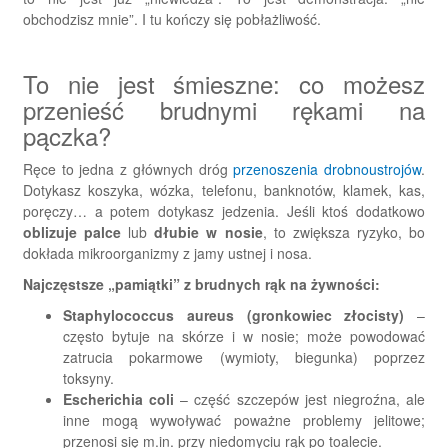
obchodzisz mnie”. I tu kończy się pobłażliwość.
To nie jest śmieszne: co możesz
przenieść brudnymi rękami na
pączka?
Ręce to jedna z głównych dróg
przenoszenia drobnoustrojów
.
Dotykasz koszyka, wózka, telefonu, banknotów, klamek, kas,
poręczy… a potem dotykasz jedzenia. Jeśli ktoś dodatkowo
oblizuje palce
lub
dłubie w nosie
, to zwiększa ryzyko, bo
dokłada mikroorganizmy z jamy ustnej i nosa.
Najczęstsze „pamiątki” z brudnych rąk na żywności:
Staphylococcus aureus (gronkowiec złocisty)
–
często bytuje na skórze i w nosie; może powodować
zatrucia pokarmowe (wymioty, biegunka) poprzez
toksyny.
Escherichia coli
– część szczepów jest niegroźna, ale
inne mogą wywoływać poważne problemy jelitowe;
przenosi się m.in. przy niedomyciu rąk po toalecie.