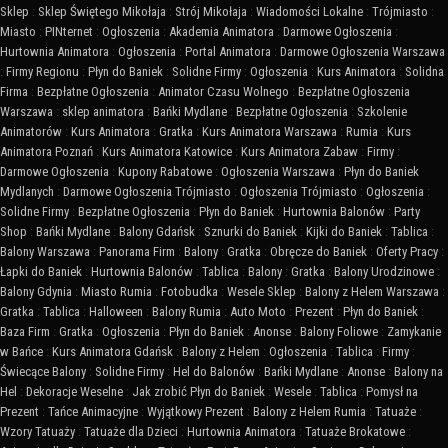
Sklep
:
Sklep Świętego Mikołaja
:
Strój Mikołaja
:
Wiadomości Lokalne
:
Trójmiasto
:
Miasto
:
PINternet
:
Ogłoszenia
:
Akademia Animatora
:
Darmowe Ogłoszenia
:
Hurtownia Animatora
:
Ogłoszenia
:
Portal Animatora
:
Darmowe Ogłoszenia Warszawa
:
Firmy Regionu
:
Płyn do Baniek
:
Solidne Firmy
:
Ogłoszenia
:
Kurs Animatora
:
Solidna
Firma
:
Bezpłatne Ogłoszenia
:
Animator Czasu Wolnego
:
Bezpłatne Ogłoszenia
Warszawa
:
sklep animatora
:
Bańki Mydlane
:
Bezpłatne Ogłoszenia
:
Szkolenie
Animatorów
:
Kurs Animatora
:
Gratka
:
Kurs Animatora Warszawa
:
Rumia
:
Kurs
Animatora Poznań
:
Kurs Animatora Katowice
:
Kurs Animatora Zabaw
:
Firmy
:
Darmowe Ogłoszenia
:
Kupony Rabatowe
:
Ogłoszenia Warszawa
:
Płyn do Baniek
Mydlanych
:
Darmowe Ogłoszenia Trójmiasto
:
Ogłoszenia Trójmiasto
:
Ogłoszenia
:
Solidne Firmy
:
Bezpłatne Ogłoszenia
:
Płyn do Baniek
:
Hurtownia Balonów
:
Party
Shop
:
Bańki Mydlane
:
Balony Gdańsk
:
Sznurki do Baniek
:
Kijki do Baniek
:
Tablica
:
Balony Warszawa
:
Panorama Firm
:
Balony
:
Gratka
:
Obręcze do Baniek
:
Oferty Pracy
:
Łapki do Baniek
:
Hurtownia Balonów
:
Tablica
:
Balony
:
Gratka
:
Balony Urodzinowe
:
Balony Gdynia
:
Miasto Rumia
:
Fotobudka
:
Wesele Sklep
:
Balony z Helem Warszawa
:
Gratka
:
Tablica
:
Halloween
:
Balony Rumia
:
Auto Moto
:
Prezent
:
Płyn do Baniek
:
Baza Firm
:
Gratka
:
Ogłoszenia
:
Płyn do Baniek
:
Anonse
:
Balony Foliowe
:
Zamykanie
w Bańce
:
Kurs Animatora Gdańsk
:
Balony z Helem
:
Ogłoszenia
:
Tablica
:
Firmy
:
Świecące Balony
:
Solidne Firmy
:
Hel do Balonów
:
Bańki Mydlane
:
Anonse
:
Balony na
Hel
:
Dekoracje Weselne
:
Jak zrobić Płyn do Baniek
:
Wesele
:
Tablica
:
Pomysł na
Prezent
:
Tańce Animacyjne
:
Wyjątkowy Prezent
:
Balony z Helem Rumia
:
Tatuaże
:
Wzory Tatuaży
:
Tatuaże dla Dzieci
:
Hurtownia Animatora
:
Tatuaże Brokatowe
: