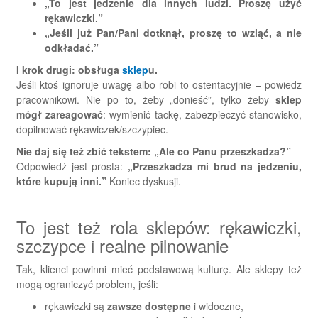
„To jest jedzenie dla innych ludzi. Proszę użyć
rękawiczki.”
„Jeśli już Pan/Pani dotknął, proszę to wziąć, a nie
odkładać.”
I krok drugi: obsługa
sklep
u.
Jeśli ktoś ignoruje uwagę albo robi to ostentacyjnie – powiedz
pracownikowi. Nie po to, żeby „donieść”, tylko żeby
sklep
mógł zareagować
: wymienić tackę, zabezpieczyć stanowisko,
dopilnować rękawiczek/szczypiec.
Nie daj się też zbić tekstem: „Ale co Panu przeszkadza?”
Odpowiedź jest prosta:
„Przeszkadza mi brud na jedzeniu,
które kupują inni.”
Koniec dyskusji.
To jest też rola sklepów: rękawiczki,
szczypce i realne pilnowanie
Tak, klienci powinni mieć podstawową kulturę. Ale sklepy też
mogą ograniczyć problem, jeśli:
rękawiczki są
zawsze dostępne
i widoczne,