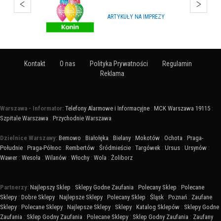
HURTOWNIE
Kontakt
O nas
Polityka Prywatności
Regulamin
Reklama
Warszawa - Informator:
Telefony Alarmowe i Informacyjne
:
MCK Warszawa 19115
:
Szpitale Warszawa
:
Przychodnie Warszawa
Dzielnice Warszawy:
Bemowo
:
Białołęka
:
Bielany
:
Mokotów
:
Ochota
:
Praga-
Południe
:
Praga-Północ
:
Rembertów
:
Śródmieście
:
Targówek
:
Ursus
:
Ursynów
:
Wawer
:
Wesoła
:
Wilanów
:
Włochy
:
Wola
:
Żoliborz
Partnerzy:
Najlepszy Sklep
:
Sklepy Godne Zaufania
:
Polecany Sklep
:
Polecane
Sklepy
:
Dobre Sklepy
:
Najlepsze Sklepy
:
Polecany Sklep
:
Śląsk
:
Poznań
:
Zaufane
Sklepy
:
Polecane Sklepy
:
Najlepsze Sklepy
:
Sklepy
:
Katalog Sklepów
:
Sklepy Godne
Zaufania
:
Sklep Godny Zaufania
:
Polecane Sklepy
:
Sklep Godny Zaufania
:
Zaufany