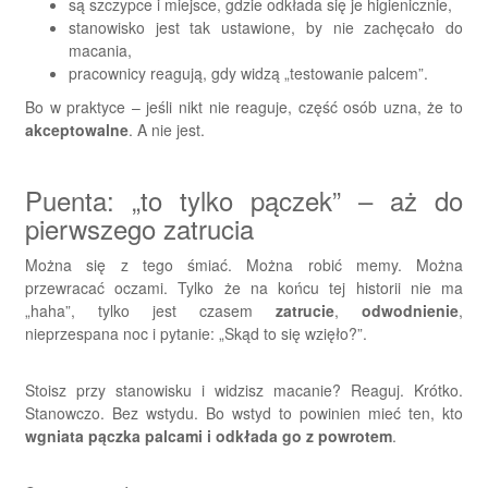
są szczypce i miejsce, gdzie odkłada się je higienicznie,
stanowisko jest tak ustawione, by nie zachęcało do
macania,
pracownicy reagują, gdy widzą „testowanie palcem”.
Bo w praktyce – jeśli nikt nie reaguje, część osób uzna, że to
akceptowalne
. A nie jest.
Puenta: „to tylko pączek” – aż do
pierwszego zatrucia
Można się z tego śmiać. Można robić memy. Można
przewracać oczami. Tylko że na końcu tej historii nie ma
„haha”, tylko jest czasem
zatrucie
,
odwodnienie
,
nieprzespana noc i pytanie: „Skąd to się wzięło?”.
Stoisz przy stanowisku i widzisz macanie? Reaguj. Krótko.
Stanowczo. Bez wstydu. Bo wstyd to powinien mieć ten, kto
wgniata pączka palcami i odkłada go z powrotem
.