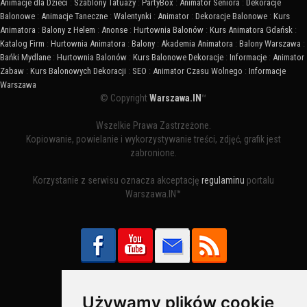
Animacje dla Dzieci
:
Szablony Tatuaży
:
PartyBox
:
Animator Seniora
:
Dekoracje
Balonowe
:
Animacje Taneczne
:
Walentynki
:
Animator
:
Dekoracje Balonowe
:
Kurs
Animatora
:
Balony z Helem
:
Anonse
:
Hurtownia Balonów
:
Kurs Animatora Gdańsk
:
Katalog Firm
:
Hurtownia Animatora
:
Balony
:
Akademia Animatora
:
Balony Warszawa
:
Bańki Mydlane
:
Hurtownia Balonów
:
Kurs Balonowe Dekoracje
:
Informacje
:
Animator
Zabaw
:
Kurs Balonowych Dekoracji
:
SEO
:
Animator Czasu Wolnego
:
Informacje
Warszawa
© Copyright
Warszawa.IN
™
Wszelkie Prawa Zastrzeżone.
Kopiowanie, powielanie i wykorzystywanie treści, zdjęć, grafik jest
zabronione.
Korzystanie z serwisu oznacza akceptację
regulaminu
portalu
Warszawa.IN™
Używamy plików cookie