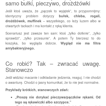
samo bułki, pieczywo, drożdżówki
Jeśli ktoś uważa, że „pączek to wyjątek”, to przypomnijmy:
identyczny problem dotyczy
bułek, chleba, rogali,
drożdżówek, muffinek
– wszystkiego, co leży luzem albo w
otwartych tackach i ma kontakt z ręką klienta.
Scenariusz jest zawsze ten sam: ktoś „tylko dotknie”, „tylko
sprawdzi”, „tylko przesunie”. A potem Ty bierzesz to do
koszyka, bo wygląda dobrze.
Wygląd nie ma filtra
antybakteryjnego.
Co robić? Tak – zwracać uwagę.
Stanowczo
Jeśli widzisz macanie i odkładanie jedzenia, reaguj. I nie chodzi
o awanturę. Chodzi o jasny komunikat, że to nie jest normalne.
Przykłady krótkich, stanowczych zdań:
„Proszę nie dotykać pieczywa/pączków rękami. Od
tego są rękawiczki albo szczypce.”