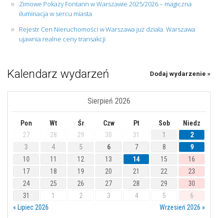
Zimowe Pokazy Fontann w Warszawie 2025/2026 – magiczna
iluminacja w sercu miasta
Rejestr Cen Nieruchomości w Warszawa już działa. Warszawa
ujawnia realne ceny transakcji
Kalendarz wydarzeń
Dodaj wydarzenie »
Sierpień 2026
Pon
Wt
Śr
Czw
Pt
Sob
Niedz
27
28
29
30
31
1
2
3
4
5
6
7
8
9
10
11
12
13
14
15
16
17
18
19
20
21
22
23
24
25
26
27
28
29
30
31
1
2
3
4
5
6
« Lipiec 2026
Wrzesień 2026 »