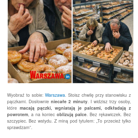
Wyobraź to sobie:
Warszawa
. Stoisz chwilę przy stanowisku z
pączkami. Dosłownie
niecałe 2 minuty
. I widzisz trzy osoby,
które
macają pączki, wgniatają je palcami, odkładają z
powrotem
, a na koniec
oblizują palce
. Bez rękawiczek. Bez
szczypiec. Bez wstydu. Z miną pod tytułem: „To przecież tylko
sprawdzam”.