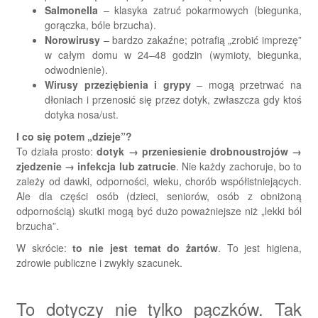
Salmonella
– klasyka zatruć pokarmowych (biegunka,
gorączka, bóle brzucha).
Norowirusy
– bardzo zakaźne; potrafią „zrobić imprezę”
w całym domu w 24–48 godzin (wymioty, biegunka,
odwodnienie).
Wirusy przeziębienia i grypy
– mogą przetrwać na
dłoniach i przenosić się przez dotyk, zwłaszcza gdy ktoś
dotyka nosa/ust.
I co się potem „dzieje”?
To działa prosto:
dotyk → przeniesienie drobnoustrojów →
zjedzenie → infekcja lub zatrucie
. Nie każdy zachoruje, bo to
zależy od dawki, odporności, wieku, chorób współistniejących.
Ale dla części osób (dzieci, seniorów, osób z obniżoną
odpornością) skutki mogą być dużo poważniejsze niż „lekki ból
brzucha”.
W skrócie:
to nie jest temat do żartów
. To jest higiena,
zdrowie publiczne i zwykły szacunek.
To dotyczy nie tylko pączków. Tak