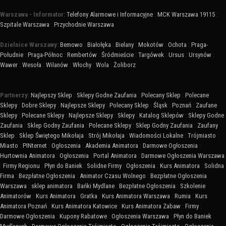
Warszawa - Informator:
Telefony Alarmowe i Informacyjne
:
MCK Warszawa 19115
:
Szpitale Warszawa
:
Przychodnie Warszawa
Dzielnice Warszawy:
Bemowo
:
Białołęka
:
Bielany
:
Mokotów
:
Ochota
:
Praga-
Południe
:
Praga-Północ
:
Rembertów
:
Śródmieście
:
Targówek
:
Ursus
:
Ursynów
:
Wawer
:
Wesoła
:
Wilanów
:
Włochy
:
Wola
:
Żoliborz
Partnerzy:
Najlepszy Sklep
:
Sklepy Godne Zaufania
:
Polecany Sklep
:
Polecane
Sklepy
:
Dobre Sklepy
:
Najlepsze Sklepy
:
Polecany Sklep
:
Śląsk
:
Poznań
:
Zaufane
Sklepy
:
Polecane Sklepy
:
Najlepsze Sklepy
:
Sklepy
:
Katalog Sklepów
:
Sklepy Godne
Zaufania
:
Sklep Godny Zaufania
:
Polecane Sklepy
:
Sklep Godny Zaufania
:
Zaufany
Sklep
:
Sklep Świętego Mikołaja
:
Strój Mikołaja
:
Wiadomości Lokalne
:
Trójmiasto
:
Miasto
:
PINternet
:
Ogłoszenia
:
Akademia Animatora
:
Darmowe Ogłoszenia
:
Hurtownia Animatora
:
Ogłoszenia
:
Portal Animatora
:
Darmowe Ogłoszenia Warszawa
:
Firmy Regionu
:
Płyn do Baniek
:
Solidne Firmy
:
Ogłoszenia
:
Kurs Animatora
:
Solidna
Firma
:
Bezpłatne Ogłoszenia
:
Animator Czasu Wolnego
:
Bezpłatne Ogłoszenia
Warszawa
:
sklep animatora
:
Bańki Mydlane
:
Bezpłatne Ogłoszenia
:
Szkolenie
Animatorów
:
Kurs Animatora
:
Gratka
:
Kurs Animatora Warszawa
:
Rumia
:
Kurs
Animatora Poznań
:
Kurs Animatora Katowice
:
Kurs Animatora Zabaw
:
Firmy
:
Darmowe Ogłoszenia
:
Kupony Rabatowe
:
Ogłoszenia Warszawa
:
Płyn do Baniek