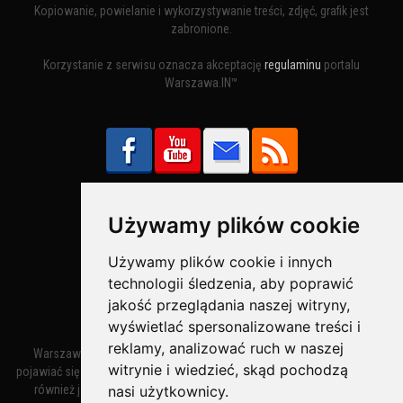
Kopiowanie, powielanie i wykorzystywanie treści, zdjęć, grafik jest
zabronione.
Korzystanie z serwisu oznacza akceptację
regulaminu
portalu
Warszawa.IN™
Używamy plików cookie
Bezpieczne Płatności obsługuje:
Używamy plików cookie i innych
technologii śledzenia, aby poprawić
jakość przeglądania naszej witryny,
wyświetlać spersonalizowane treści i
reklamy, analizować ruch w naszej
Warszawa – miasto stołeczne Warszawa. Nazwa miasta zaczęła
witrynie i wiedzieć, skąd pochodzą
pojawiać się w dokumentach w XIV wieku jako Warszewa, a od XV wieku
również jako Warszowa. Zmiana nazwy na Warszawa w XV wieku
nasi użytkownicy.