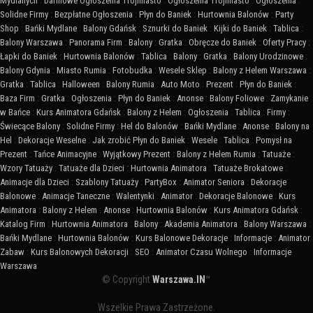
Mydlanych
:
Darmowe Ogłoszenia Trójmiasto
:
Ogłoszenia Trójmiasto
:
Ogłoszenia
:
Solidne Firmy
:
Bezpłatne Ogłoszenia
:
Płyn do Baniek
:
Hurtownia Balonów
:
Party
Shop
:
Bańki Mydlane
:
Balony Gdańsk
:
Sznurki do Baniek
:
Kijki do Baniek
:
Tablica
:
Balony Warszawa
:
Panorama Firm
:
Balony
:
Gratka
:
Obręcze do Baniek
:
Oferty Pracy
:
Łapki do Baniek
:
Hurtownia Balonów
:
Tablica
:
Balony
:
Gratka
:
Balony Urodzinowe
:
Balony Gdynia
:
Miasto Rumia
:
Fotobudka
:
Wesele Sklep
:
Balony z Helem Warszawa
:
Gratka
:
Tablica
:
Halloween
:
Balony Rumia
:
Auto Moto
:
Prezent
:
Płyn do Baniek
:
Baza Firm
:
Gratka
:
Ogłoszenia
:
Płyn do Baniek
:
Anonse
:
Balony Foliowe
:
Zamykanie
w Bańce
:
Kurs Animatora Gdańsk
:
Balony z Helem
:
Ogłoszenia
:
Tablica
:
Firmy
:
Świecące Balony
:
Solidne Firmy
:
Hel do Balonów
:
Bańki Mydlane
:
Anonse
:
Balony na
Hel
:
Dekoracje Weselne
:
Jak zrobić Płyn do Baniek
:
Wesele
:
Tablica
:
Pomysł na
Prezent
:
Tańce Animacyjne
:
Wyjątkowy Prezent
:
Balony z Helem Rumia
:
Tatuaże
:
Wzory Tatuaży
:
Tatuaże dla Dzieci
:
Hurtownia Animatora
:
Tatuaże Brokatowe
:
Animacje dla Dzieci
:
Szablony Tatuaży
:
PartyBox
:
Animator Seniora
:
Dekoracje
Balonowe
:
Animacje Taneczne
:
Walentynki
:
Animator
:
Dekoracje Balonowe
:
Kurs
Animatora
:
Balony z Helem
:
Anonse
:
Hurtownia Balonów
:
Kurs Animatora Gdańsk
:
Katalog Firm
:
Hurtownia Animatora
:
Balony
:
Akademia Animatora
:
Balony Warszawa
:
Bańki Mydlane
:
Hurtownia Balonów
:
Kurs Balonowe Dekoracje
:
Informacje
:
Animator
Zabaw
:
Kurs Balonowych Dekoracji
:
SEO
:
Animator Czasu Wolnego
:
Informacje
Warszawa
© Copyright
Warszawa.IN
™
Wszelkie Prawa Zastrzeżone.