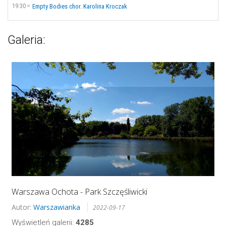
19:30
Empty Bodies chor. Karolina Kroczak
Galeria:
Warszawa Ochota - Park Szczęśliwicki
Autor:
Warszawianka
2022-09-17
Wyświetleń galerii:
4285