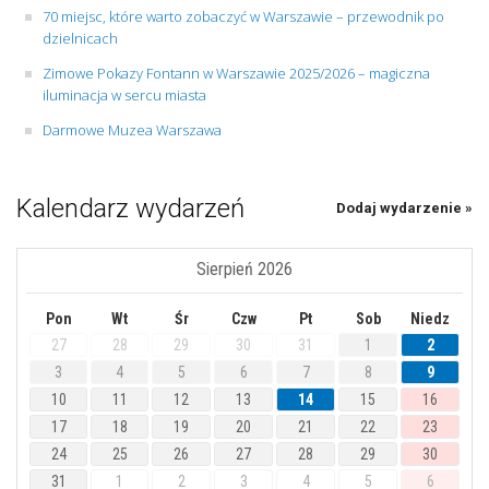
70 miejsc, które warto zobaczyć w Warszawie – przewodnik po
dzielnicach
Zimowe Pokazy Fontann w Warszawie 2025/2026 – magiczna
iluminacja w sercu miasta
Darmowe Muzea Warszawa
Kalendarz wydarzeń
Dodaj wydarzenie »
Sierpień 2026
Pon
Wt
Śr
Czw
Pt
Sob
Niedz
27
28
29
30
31
1
2
3
4
5
6
7
8
9
10
11
12
13
14
15
16
17
18
19
20
21
22
23
24
25
26
27
28
29
30
31
1
2
3
4
5
6