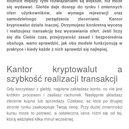
Różnice między tymi rozwiązaniami są większe, niż może
się wydawać. Giełda daje dostęp do rynku i zmiennych
ofert użytkowników, ale wymaga rejestracji oraz
samodzielnego zarządzania zleceniami. Kantor
kryptowalut działa inaczej. Otrzymujesz konkretną wycenę
i realizujesz transakcję bez wystawiania ofert. Jeśli liczy
się dla Ciebie czas, przejrzystość zasad i bezpośrednia
obsługa, warto sprawdzić, jak oba modele funkcjonują w
praktyce i kiedy każde z nich sprawdzi się najlepiej.
Kantor kryptowalut a
szybkość realizacji transakcji
Gdy korzystasz z giełdy, najpierw zakładasz konto, co nie jest
krótkim procesem i zasilasz rachunek. Następnie składasz
zlecenie kupna lub sprzedaży. Czekasz, aż ktoś po drugiej
stronie rynku zaakceptuje Twoją cenę. Przy dużej zmienności
kursu może to potrwać, a ostateczna cena różni się od tej,
którą widziałeś kilka minut wcześniej.