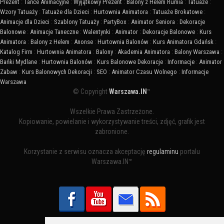
Prezent
:
Tańce Animacyjne
:
Wyjątkowy Prezent
:
Balony z Helem Rumia
:
Tatuaże
:
Wzory Tatuaży
:
Tatuaże dla Dzieci
:
Hurtownia Animatora
:
Tatuaże Brokatowe
:
Animacje dla Dzieci
:
Szablony Tatuaży
:
PartyBox
:
Animator Seniora
:
Dekoracje
Balonowe
:
Animacje Taneczne
:
Walentynki
:
Animator
:
Dekoracje Balonowe
:
Kurs
Animatora
:
Balony z Helem
:
Anonse
:
Hurtownia Balonów
:
Kurs Animatora Gdańsk
:
Katalog Firm
:
Hurtownia Animatora
:
Balony
:
Akademia Animatora
:
Balony Warszawa
:
Bańki Mydlane
:
Hurtownia Balonów
:
Kurs Balonowe Dekoracje
:
Informacje
:
Animator
Zabaw
:
Kurs Balonowych Dekoracji
:
SEO
:
Animator Czasu Wolnego
:
Informacje
Warszawa
© Copyright
Warszawa.IN
™
Wszelkie Prawa Zastrzeżone.
Kopiowanie, powielanie i wykorzystywanie treści, zdjęć, grafik jest
zabronione.
Korzystanie z serwisu oznacza akceptację
regulaminu
portalu
Warszawa.IN™