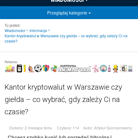
Przeglądaj kategorie
Tu jesteś:
Wiadomości
Informacje
Kantor kryptowalut w Warszawie czy giełda – co wybrać, gdy zależy Ci na
czasie?
Reklama:
Kantor kryptowalut w Warszawie czy
giełda – co wybrać, gdy zależy Ci na
czasie?
Dodano: 2 miesiące temu
Czytane: 114
Autor:
Artykuł Sponsorowany
Chcesz szybko kupić lub sprzedać bitcoina i