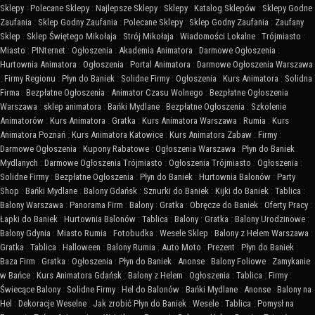
Sklepy
:
Polecane Sklepy
:
Najlepsze Sklepy
:
Sklepy
:
Katalog Sklepów
:
Sklepy Godne
Zaufania
:
Sklep Godny Zaufania
:
Polecane Sklepy
:
Sklep Godny Zaufania
:
Zaufany
Sklep
:
Sklep Świętego Mikołaja
:
Strój Mikołaja
:
Wiadomości Lokalne
:
Trójmiasto
:
Miasto
:
PINternet
:
Ogłoszenia
:
Akademia Animatora
:
Darmowe Ogłoszenia
:
Hurtownia Animatora
:
Ogłoszenia
:
Portal Animatora
:
Darmowe Ogłoszenia Warszawa
:
Firmy Regionu
:
Płyn do Baniek
:
Solidne Firmy
:
Ogłoszenia
:
Kurs Animatora
:
Solidna
Firma
:
Bezpłatne Ogłoszenia
:
Animator Czasu Wolnego
:
Bezpłatne Ogłoszenia
Warszawa
:
sklep animatora
:
Bańki Mydlane
:
Bezpłatne Ogłoszenia
:
Szkolenie
Animatorów
:
Kurs Animatora
:
Gratka
:
Kurs Animatora Warszawa
:
Rumia
:
Kurs
Animatora Poznań
:
Kurs Animatora Katowice
:
Kurs Animatora Zabaw
:
Firmy
:
Darmowe Ogłoszenia
:
Kupony Rabatowe
:
Ogłoszenia Warszawa
:
Płyn do Baniek
Mydlanych
:
Darmowe Ogłoszenia Trójmiasto
:
Ogłoszenia Trójmiasto
:
Ogłoszenia
:
Solidne Firmy
:
Bezpłatne Ogłoszenia
:
Płyn do Baniek
:
Hurtownia Balonów
:
Party
Shop
:
Bańki Mydlane
:
Balony Gdańsk
:
Sznurki do Baniek
:
Kijki do Baniek
:
Tablica
:
Balony Warszawa
:
Panorama Firm
:
Balony
:
Gratka
:
Obręcze do Baniek
:
Oferty Pracy
:
Łapki do Baniek
:
Hurtownia Balonów
:
Tablica
:
Balony
:
Gratka
:
Balony Urodzinowe
:
Balony Gdynia
:
Miasto Rumia
:
Fotobudka
:
Wesele Sklep
:
Balony z Helem Warszawa
:
Gratka
:
Tablica
:
Halloween
:
Balony Rumia
:
Auto Moto
:
Prezent
:
Płyn do Baniek
:
Baza Firm
:
Gratka
:
Ogłoszenia
:
Płyn do Baniek
:
Anonse
:
Balony Foliowe
:
Zamykanie
w Bańce
:
Kurs Animatora Gdańsk
:
Balony z Helem
:
Ogłoszenia
:
Tablica
:
Firmy
:
Świecące Balony
:
Solidne Firmy
:
Hel do Balonów
:
Bańki Mydlane
:
Anonse
:
Balony na
Hel
:
Dekoracje Weselne
:
Jak zrobić Płyn do Baniek
:
Wesele
:
Tablica
:
Pomysł na