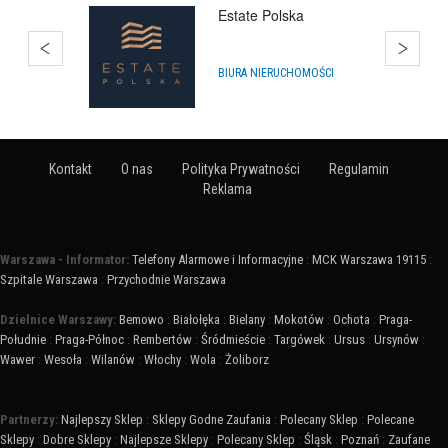
SklepMikolaja.pl
IMPREZY, WYDARZENIA
Kontakt
O nas
Polityka Prywatności
Regulamin
Reklama
Warszawa - Informator:
Telefony Alarmowe i Informacyjne
:
MCK Warszawa 19115
:
Szpitale Warszawa
:
Przychodnie Warszawa
Dzielnice Warszawy:
Bemowo
:
Białołęka
:
Bielany
:
Mokotów
:
Ochota
:
Praga-
Południe
:
Praga-Północ
:
Rembertów
:
Śródmieście
:
Targówek
:
Ursus
:
Ursynów
:
Wawer
:
Wesoła
:
Wilanów
:
Włochy
:
Wola
:
Żoliborz
Partnerzy:
Najlepszy Sklep
:
Sklepy Godne Zaufania
:
Polecany Sklep
:
Polecane
Sklepy
:
Dobre Sklepy
:
Najlepsze Sklepy
:
Polecany Sklep
:
Śląsk
:
Poznań
:
Zaufane