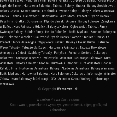
Balony Warszawa
:
Panorama Firm
:
Balony
:
Gratka
:
Obręcze do Baniek
:
Oferty Pracy
:
Łapki do Baniek
:
Hurtownia Balonów
:
Tablica
:
Balony
:
Gratka
:
Balony Urodzinowe
:
Balony Gdynia
:
Miasto Rumia
:
Fotobudka
:
Wesele Sklep
:
Balony z Helem Warszawa
:
Gratka
:
Tablica
:
Halloween
:
Balony Rumia
:
Auto Moto
:
Prezent
:
Płyn do Baniek
:
Baza Firm
:
Gratka
:
Ogłoszenia
:
Płyn do Baniek
:
Anonse
:
Balony Foliowe
:
Zamykanie
w Bańce
:
Kurs Animatora Gdańsk
:
Balony z Helem
:
Ogłoszenia
:
Tablica
:
Firmy
:
Świecące Balony
:
Solidne Firmy
:
Hel do Balonów
:
Bańki Mydlane
:
Anonse
:
Balony na
Hel
:
Dekoracje Weselne
:
Jak zrobić Płyn do Baniek
:
Wesele
:
Tablica
:
Pomysł na
Prezent
:
Tańce Animacyjne
:
Wyjątkowy Prezent
:
Balony z Helem Rumia
:
Tatuaże
:
Wzory Tatuaży
:
Tatuaże dla Dzieci
:
Hurtownia Animatora
:
Tatuaże Brokatowe
:
Animacje dla Dzieci
:
Szablony Tatuaży
:
PartyBox
:
Animator Seniora
:
Dekoracje
Balonowe
:
Animacje Taneczne
:
Walentynki
:
Animator
:
Dekoracje Balonowe
:
Kurs
Animatora
:
Balony z Helem
:
Anonse
:
Hurtownia Balonów
:
Kurs Animatora Gdańsk
:
Katalog Firm
:
Hurtownia Animatora
:
Balony
:
Akademia Animatora
:
Balony Warszawa
:
Bańki Mydlane
:
Hurtownia Balonów
:
Kurs Balonowe Dekoracje
:
Informacje
:
Animator
Zabaw
:
Kurs Balonowych Dekoracji
:
SEO
:
Animator Czasu Wolnego
:
Informacje
Warszawa
© Copyright
Warszawa.IN
™
Wszelkie Prawa Zastrzeżone.
Kopiowanie, powielanie i wykorzystywanie treści, zdjęć, grafik jest
zabronione.