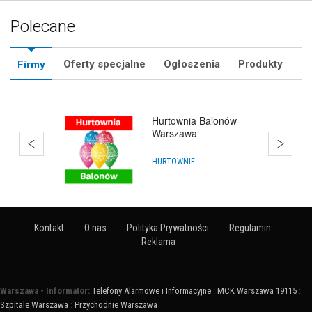
Polecane
Oferty specjalne
Ogłoszenia
Produkty
Firmy
Hurtownia Animatora
HURTOWNIE
Kontakt
O nas
Polityka Prywatności
Regulamin
Reklama
Warszawa - Informator:
Telefony Alarmowe i Informacyjne
:
MCK Warszawa 19115
:
Szpitale Warszawa
:
Przychodnie Warszawa