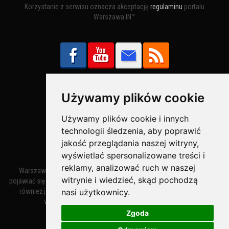
Korzystanie z serwisu oznacza akceptację
regulaminu
portalu
Warszawa.IN™
Używamy plików cookie
Bezpieczne Płatności obsługuje:
Używamy plików cookie i innych
technologii śledzenia, aby poprawić
jakość przeglądania naszej witryny,
wyświetlać spersonalizowane treści i
reklamy, analizować ruch w naszej
Warszawa – miasto stołeczne Warszawa. Nazwa miasta zaczęła
witrynie i wiedzieć, skąd pochodzą
pojawiać się w dokumentach w XIV wieku jako Warszewa, a od XV wieku
nasi użytkownicy.
również jako Warszowa. Zmiana nazwy na Warszawa w XV wieku
wynikała z mazowieckiej wymowy dialektycznej.
Zgoda