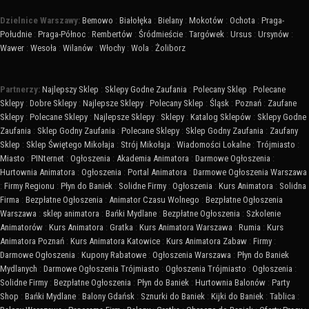
Dzielnice Warszawy:
Bemowo
:
Białołęka
:
Bielany
:
Mokotów
:
Ochota
:
Praga-
Południe
:
Praga-Północ
:
Rembertów
:
Śródmieście
:
Targówek
:
Ursus
:
Ursynów
:
Wawer
:
Wesoła
:
Wilanów
:
Włochy
:
Wola
:
Żoliborz
Partnerzy:
Najlepszy Sklep
:
Sklepy Godne Zaufania
:
Polecany Sklep
:
Polecane
Sklepy
:
Dobre Sklepy
:
Najlepsze Sklepy
:
Polecany Sklep
:
Śląsk
:
Poznań
:
Zaufane
Sklepy
:
Polecane Sklepy
:
Najlepsze Sklepy
:
Sklepy
:
Katalog Sklepów
:
Sklepy Godne
Zaufania
:
Sklep Godny Zaufania
:
Polecane Sklepy
:
Sklep Godny Zaufania
:
Zaufany
Sklep
:
Sklep Świętego Mikołaja
:
Strój Mikołaja
:
Wiadomości Lokalne
:
Trójmiasto
:
Miasto
:
PINternet
:
Ogłoszenia
:
Akademia Animatora
:
Darmowe Ogłoszenia
:
Hurtownia Animatora
:
Ogłoszenia
:
Portal Animatora
:
Darmowe Ogłoszenia Warszawa
:
Firmy Regionu
:
Płyn do Baniek
:
Solidne Firmy
:
Ogłoszenia
:
Kurs Animatora
:
Solidna
Firma
:
Bezpłatne Ogłoszenia
:
Animator Czasu Wolnego
:
Bezpłatne Ogłoszenia
Warszawa
:
sklep animatora
:
Bańki Mydlane
:
Bezpłatne Ogłoszenia
:
Szkolenie
Animatorów
:
Kurs Animatora
:
Gratka
:
Kurs Animatora Warszawa
:
Rumia
:
Kurs
Animatora Poznań
:
Kurs Animatora Katowice
:
Kurs Animatora Zabaw
:
Firmy
:
Darmowe Ogłoszenia
:
Kupony Rabatowe
:
Ogłoszenia Warszawa
:
Płyn do Baniek
Mydlanych
:
Darmowe Ogłoszenia Trójmiasto
:
Ogłoszenia Trójmiasto
:
Ogłoszenia
:
Solidne Firmy
:
Bezpłatne Ogłoszenia
:
Płyn do Baniek
:
Hurtownia Balonów
:
Party
Shop
:
Bańki Mydlane
:
Balony Gdańsk
:
Sznurki do Baniek
:
Kijki do Baniek
:
Tablica
: