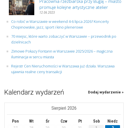
Pracownia rzeźbiarska przy Bugaj – miasto
promuje kolejne artystyczne atelier
12.06.2023
Co robić w Warszawie w weekend 4-6 lipca 2026? Koncerty
Chopinowskie, jazz, sport i kino plenerowe
70 miejsc, które warto zobaczyć w Warszawie – przewodnik po
dzielnicach
Zimowe Pokazy Fontann w Warszawie 2025/2026 – magiczna
iluminacja w sercu miasta
Rejestr Cen Nieruchomości w Warszawa już działa. Warszawa
ujawnia realne ceny transakcji
Kalendarz wydarzeń
Dodaj wydarzenie »
Sierpień 2026
Pon
Wt
Śr
Czw
Pt
Sob
Niedz
27
28
29
30
31
1
2