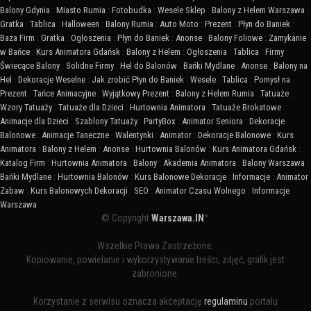
Balony Gdynia
:
Miasto Rumia
:
Fotobudka
:
Wesele Sklep
:
Balony z Helem Warszawa
:
Gratka
:
Tablica
:
Halloween
:
Balony Rumia
:
Auto Moto
:
Prezent
:
Płyn do Baniek
:
Baza Firm
:
Gratka
:
Ogłoszenia
:
Płyn do Baniek
:
Anonse
:
Balony Foliowe
:
Zamykanie
w Bańce
:
Kurs Animatora Gdańsk
:
Balony z Helem
:
Ogłoszenia
:
Tablica
:
Firmy
:
Świecące Balony
:
Solidne Firmy
:
Hel do Balonów
:
Bańki Mydlane
:
Anonse
:
Balony na
Hel
:
Dekoracje Weselne
:
Jak zrobić Płyn do Baniek
:
Wesele
:
Tablica
:
Pomysł na
Prezent
:
Tańce Animacyjne
:
Wyjątkowy Prezent
:
Balony z Helem Rumia
:
Tatuaże
:
Wzory Tatuaży
:
Tatuaże dla Dzieci
:
Hurtownia Animatora
:
Tatuaże Brokatowe
:
Animacje dla Dzieci
:
Szablony Tatuaży
:
PartyBox
:
Animator Seniora
:
Dekoracje
Balonowe
:
Animacje Taneczne
:
Walentynki
:
Animator
:
Dekoracje Balonowe
:
Kurs
Animatora
:
Balony z Helem
:
Anonse
:
Hurtownia Balonów
:
Kurs Animatora Gdańsk
:
Katalog Firm
:
Hurtownia Animatora
:
Balony
:
Akademia Animatora
:
Balony Warszawa
:
Bańki Mydlane
:
Hurtownia Balonów
:
Kurs Balonowe Dekoracje
:
Informacje
:
Animator
Zabaw
:
Kurs Balonowych Dekoracji
:
SEO
:
Animator Czasu Wolnego
:
Informacje
Warszawa
© Copyright
Warszawa.IN
™
Wszelkie Prawa Zastrzeżone.
Kopiowanie, powielanie i wykorzystywanie treści, zdjęć, grafik jest
zabronione.
Korzystanie z serwisu oznacza akceptację
regulaminu
portalu