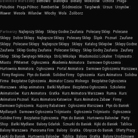
Dzielnice Warszawy:
Bemowo
:
Białołęka
:
Bielany
:
Mokotów
:
Ochota
:
Praga-
Południe
:
Praga-Północ
:
Rembertów
:
Śródmieście
:
Targówek
:
Ursus
:
Ursynów
:
Wawer
:
Wesoła
:
Wilanów
:
Włochy
:
Wola
:
Żoliborz
Partnerzy:
Najlepszy Sklep
:
Sklepy Godne Zaufania
:
Polecany Sklep
:
Polecane
Sklepy
:
Dobre Sklepy
:
Najlepsze Sklepy
:
Polecany Sklep
:
Śląsk
:
Poznań
:
Zaufane
Sklepy
:
Polecane Sklepy
:
Najlepsze Sklepy
:
Sklepy
:
Katalog Sklepów
:
Sklepy Godne
Zaufania
:
Sklep Godny Zaufania
:
Polecane Sklepy
:
Sklep Godny Zaufania
:
Zaufany
Sklep
:
Sklep Świętego Mikołaja
:
Strój Mikołaja
:
Wiadomości Lokalne
:
Trójmiasto
:
Miasto
:
PINternet
:
Ogłoszenia
:
Akademia Animatora
:
Darmowe Ogłoszenia
:
Hurtownia Animatora
:
Ogłoszenia
:
Portal Animatora
:
Darmowe Ogłoszenia Warszawa
:
Firmy Regionu
:
Płyn do Baniek
:
Solidne Firmy
:
Ogłoszenia
:
Kurs Animatora
:
Solidna
Firma
:
Bezpłatne Ogłoszenia
:
Animator Czasu Wolnego
:
Bezpłatne Ogłoszenia
Warszawa
:
sklep animatora
:
Bańki Mydlane
:
Bezpłatne Ogłoszenia
:
Szkolenie
Animatorów
:
Kurs Animatora
:
Gratka
:
Kurs Animatora Warszawa
:
Rumia
:
Kurs
Animatora Poznań
:
Kurs Animatora Katowice
:
Kurs Animatora Zabaw
:
Firmy
:
Darmowe Ogłoszenia
:
Kupony Rabatowe
:
Ogłoszenia Warszawa
:
Płyn do Baniek
Mydlanych
:
Darmowe Ogłoszenia Trójmiasto
:
Ogłoszenia Trójmiasto
:
Ogłoszenia
:
Solidne Firmy
:
Bezpłatne Ogłoszenia
:
Płyn do Baniek
:
Hurtownia Balonów
:
Party
Shop
:
Bańki Mydlane
:
Balony Gdańsk
:
Sznurki do Baniek
:
Kijki do Baniek
:
Tablica
:
Balony Warszawa
:
Panorama Firm
:
Balony
:
Gratka
:
Obręcze do Baniek
:
Oferty Pracy
:
Łapki do Baniek
:
Hurtownia Balonów
:
Tablica
:
Balony
:
Gratka
:
Balony Urodzinowe
: