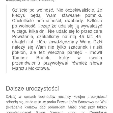
Szliście po wolność. Nie oczekiwaliście, że
kiedyś będą Wam stawiane pomniki.
Chcieliście normalności, swobody. Szliście
po wolność, licząc że uda się ją wywalczyć
w ciągu kilka dni. Nie udało się to przez całe
Powstanie, czekaliśmy na nią 45 lat. 45
długich lat, które zawdzięczamy Wam. Dziś
należy się Wam nie tylko szacunek i niski
pokłon, ale też wieczna pamięć – mówił
Tomasz Bratek, który w swoim
przemówieniu przywoływał również słowa
Marszu Mokotowa.
Dalsze uroczystości
Dzisiaj w ramach obchodów rocznicy kolejne uroczystości
odbędą się także m.in. w parku Powstańców Warszawy na Woli
(składanie kwiatów pod pomnikiem Matki oraz przy tablicy
upamiętniającej Szare Szeregi) oraz na Cmentarzu