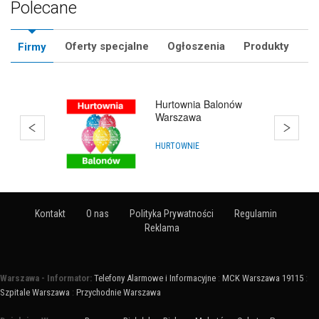
Polecane
Oferty specjalne
Ogłoszenia
Produkty
Firmy
KursAnimatora.pl
KURSY ZAWODOWE
Kontakt
O nas
Polityka Prywatności
Regulamin
Reklama
Warszawa - Informator:
Telefony Alarmowe i Informacyjne
:
MCK Warszawa 19115
:
Szpitale Warszawa
:
Przychodnie Warszawa