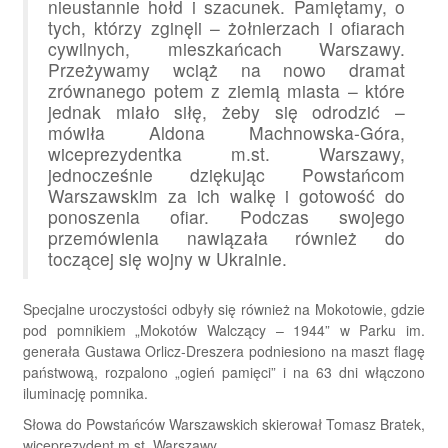
nieustannie hołd i szacunek. Pamiętamy, o
tych, którzy zginęli – żołnierzach i ofiarach
cywilnych, mieszkańcach Warszawy.
Przeżywamy wciąż na nowo dramat
zrównanego potem z ziemią miasta – które
jednak miało siłę, żeby się odrodzić –
mówiła Aldona Machnowska-Góra,
wiceprezydentka m.st. Warszawy,
jednocześnie dziękując Powstańcom
Warszawskim za ich walkę i gotowość do
ponoszenia ofiar. Podczas swojego
przemówienia nawiązała również do
toczącej się wojny w Ukrainie.
Specjalne uroczystości odbyły się również na Mokotowie, gdzie
pod pomnikiem „Mokotów Walczący – 1944” w Parku im.
generała Gustawa Orlicz-Dreszera podniesiono na maszt flagę
państwową, rozpalono „ogień pamięci” i na 63 dni włączono
iluminację pomnika.
Słowa do Powstańców Warszawskich skierował Tomasz Bratek,
wiceprezydent m.st. Warszawy.