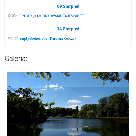
09 Sierpień
12:00
SPACER „KAMIONKOWSKIE TAJEMNICE”
14 Sierpień
19:30
Empty Bodies chor. Karolina Kroczak
Galeria: