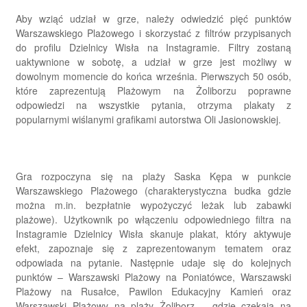
Aby wziąć udział w grze, należy odwiedzić pięć punktów
Warszawskiego Plażowego i skorzystać z filtrów przypisanych
do profilu Dzielnicy Wisła na Instagramie. Filtry zostaną
uaktywnione w sobotę, a udział w grze jest możliwy w
dowolnym momencie do końca września. Pierwszych 50 osób,
które zaprezentują Plażowym na Żoliborzu poprawne
odpowiedzi na wszystkie pytania, otrzyma plakaty z
popularnymi wiślanymi grafikami autorstwa Oli Jasionowskiej.
Gra rozpoczyna się na plaży Saska Kępa w punkcie
Warszawskiego Plażowego (charakterystyczna budka gdzie
można m.in. bezpłatnie wypożyczyć leżak lub zabawki
plażowe). Użytkownik po włączeniu odpowiedniego filtra na
Instagramie Dzielnicy Wisła skanuje plakat, który aktywuje
efekt, zapoznaje się z zaprezentowanym tematem oraz
odpowiada na pytanie. Następnie udaje się do kolejnych
punktów – Warszawski Plażowy na Poniatówce, Warszawski
Plażowy na Rusałce, Pawilon Edukacyjny Kamień oraz
Warszawski Plażowy na plaży Żoliborz – gdzie czekają na