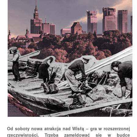
Od soboty nowa atrakcja nad Wisłą – gra w rozszerzonej
rzeczywistości. Trzeba zameldować się w budce