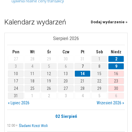
ujawnia realne ceny transakcji
Kalendarz wydarzeń
Dodaj wydarzenie »
Sierpień 2026
Pon
Wt
Śr
Czw
Pt
Sob
Niedz
27
28
29
30
31
1
2
3
4
5
6
7
8
9
10
11
12
13
14
15
16
17
18
19
20
21
22
23
24
25
26
27
28
29
30
31
1
2
3
4
5
6
« Lipiec 2026
Wrzesień 2026 »
02 Sierpień
12:00
Śladami Rzezi Woli