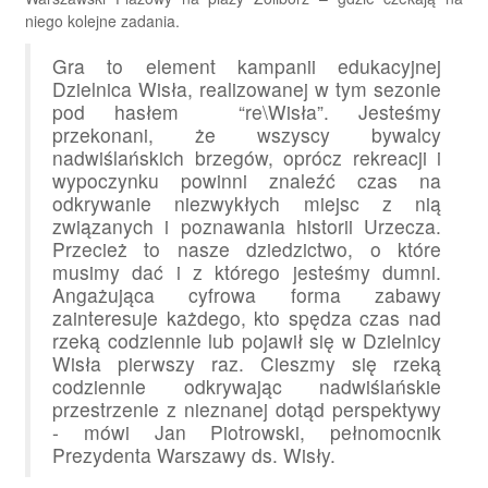
niego kolejne zadania.
Gra to element kampanii edukacyjnej
Dzielnica Wisła, realizowanej w tym sezonie
pod hasłem “re\Wisła”. Jesteśmy
przekonani, że wszyscy bywalcy
nadwiślańskich brzegów, oprócz rekreacji i
wypoczynku powinni znaleźć czas na
odkrywanie niezwykłych miejsc z nią
związanych i poznawania historii Urzecza.
Przecież to nasze dziedzictwo, o które
musimy dać i z którego jesteśmy dumni.
Angażująca cyfrowa forma zabawy
zainteresuje każdego, kto spędza czas nad
rzeką codziennie lub pojawił się w Dzielnicy
Wisła pierwszy raz. Cieszmy się rzeką
codziennie odkrywając nadwiślańskie
przestrzenie z nieznanej dotąd perspektywy
- mówi Jan Piotrowski, pełnomocnik
Prezydenta Warszawy ds. Wisły.