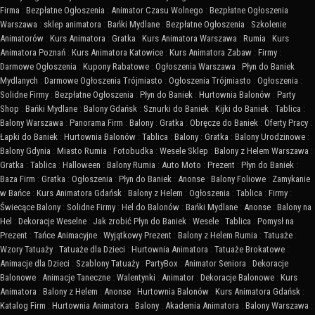
Firma
:
Bezpłatne Ogłoszenia
:
Animator Czasu Wolnego
:
Bezpłatne Ogłoszenia
Warszawa
:
sklep animatora
:
Bańki Mydlane
:
Bezpłatne Ogłoszenia
:
Szkolenie
Animatorów
:
Kurs Animatora
:
Gratka
:
Kurs Animatora Warszawa
:
Rumia
:
Kurs
Animatora Poznań
:
Kurs Animatora Katowice
:
Kurs Animatora Zabaw
:
Firmy
:
Darmowe Ogłoszenia
:
Kupony Rabatowe
:
Ogłoszenia Warszawa
:
Płyn do Baniek
Mydlanych
:
Darmowe Ogłoszenia Trójmiasto
:
Ogłoszenia Trójmiasto
:
Ogłoszenia
:
Solidne Firmy
:
Bezpłatne Ogłoszenia
:
Płyn do Baniek
:
Hurtownia Balonów
:
Party
Shop
:
Bańki Mydlane
:
Balony Gdańsk
:
Sznurki do Baniek
:
Kijki do Baniek
:
Tablica
:
Balony Warszawa
:
Panorama Firm
:
Balony
:
Gratka
:
Obręcze do Baniek
:
Oferty Pracy
:
Łapki do Baniek
:
Hurtownia Balonów
:
Tablica
:
Balony
:
Gratka
:
Balony Urodzinowe
:
Balony Gdynia
:
Miasto Rumia
:
Fotobudka
:
Wesele Sklep
:
Balony z Helem Warszawa
:
Gratka
:
Tablica
:
Halloween
:
Balony Rumia
:
Auto Moto
:
Prezent
:
Płyn do Baniek
:
Baza Firm
:
Gratka
:
Ogłoszenia
:
Płyn do Baniek
:
Anonse
:
Balony Foliowe
:
Zamykanie
w Bańce
:
Kurs Animatora Gdańsk
:
Balony z Helem
:
Ogłoszenia
:
Tablica
:
Firmy
:
Świecące Balony
:
Solidne Firmy
:
Hel do Balonów
:
Bańki Mydlane
:
Anonse
:
Balony na
Hel
:
Dekoracje Weselne
:
Jak zrobić Płyn do Baniek
:
Wesele
:
Tablica
:
Pomysł na
Prezent
:
Tańce Animacyjne
:
Wyjątkowy Prezent
:
Balony z Helem Rumia
:
Tatuaże
:
Wzory Tatuaży
:
Tatuaże dla Dzieci
:
Hurtownia Animatora
:
Tatuaże Brokatowe
:
Animacje dla Dzieci
:
Szablony Tatuaży
:
PartyBox
:
Animator Seniora
:
Dekoracje
Balonowe
:
Animacje Taneczne
:
Walentynki
:
Animator
:
Dekoracje Balonowe
:
Kurs
Animatora
:
Balony z Helem
:
Anonse
:
Hurtownia Balonów
:
Kurs Animatora Gdańsk
:
Katalog Firm
:
Hurtownia Animatora
:
Balony
:
Akademia Animatora
:
Balony Warszawa
: