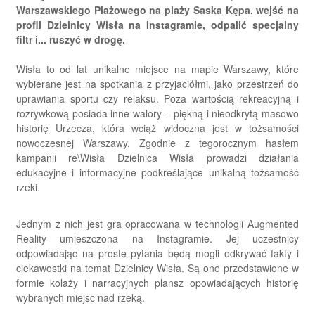
Warszawskiego Plażowego na plaży Saska Kępa, wejść na
profil Dzielnicy Wisła na Instagramie, odpalić specjalny
filtr i... ruszyć w drogę.
Wisła to od lat unikalne miejsce na mapie Warszawy, które
wybierane jest na spotkania z przyjaciółmi, jako przestrzeń do
uprawiania sportu czy relaksu. Poza wartością rekreacyjną i
rozrywkową posiada inne walory – piękną i nieodkrytą masowo
historię Urzecza, która wciąż widoczna jest w tożsamości
nowoczesnej Warszawy. Zgodnie z tegorocznym hasłem
kampanii re\Wisła Dzielnica Wisła prowadzi działania
edukacyjne i informacyjne podkreślające unikalną tożsamość
rzeki.
Jednym z nich jest gra opracowana w technologii Augmented
Reality umieszczona na Instagramie. Jej uczestnicy
odpowiadając na proste pytania będą mogli odkrywać fakty i
ciekawostki na temat Dzielnicy Wisła. Są one przedstawione w
formie kolaży i narracyjnych plansz opowiadających historię
wybranych miejsc nad rzeką.