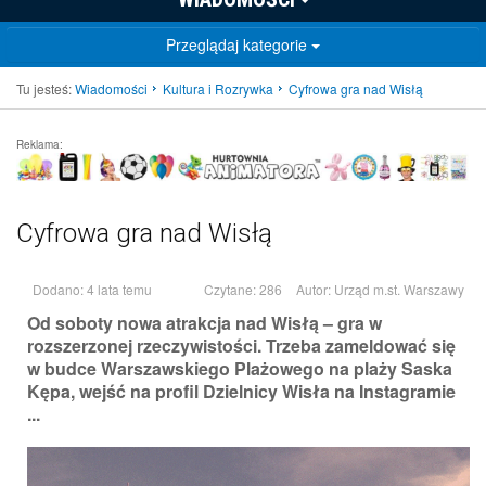
Przeglądaj kategorie
Tu jesteś:
Wiadomości
Kultura i Rozrywka
Cyfrowa gra nad Wisłą
Reklama:
Cyfrowa gra nad Wisłą
Dodano: 4 lata temu
Czytane: 286
Autor:
Urząd m.st. Warszawy
Od soboty nowa atrakcja nad Wisłą – gra w
rozszerzonej rzeczywistości. Trzeba zameldować się
w budce Warszawskiego Plażowego na plaży Saska
Kępa, wejść na profil Dzielnicy Wisła na Instagramie
...