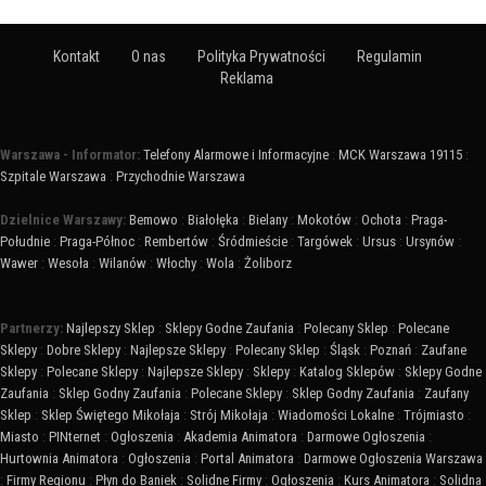
Kontakt
O nas
Polityka Prywatności
Regulamin
Reklama
Warszawa - Informator:
Telefony Alarmowe i Informacyjne
:
MCK Warszawa 19115
:
Szpitale Warszawa
:
Przychodnie Warszawa
Dzielnice Warszawy:
Bemowo
:
Białołęka
:
Bielany
:
Mokotów
:
Ochota
:
Praga-
Południe
:
Praga-Północ
:
Rembertów
:
Śródmieście
:
Targówek
:
Ursus
:
Ursynów
:
Wawer
:
Wesoła
:
Wilanów
:
Włochy
:
Wola
:
Żoliborz
Partnerzy:
Najlepszy Sklep
:
Sklepy Godne Zaufania
:
Polecany Sklep
:
Polecane
Sklepy
:
Dobre Sklepy
:
Najlepsze Sklepy
:
Polecany Sklep
:
Śląsk
:
Poznań
:
Zaufane
Sklepy
:
Polecane Sklepy
:
Najlepsze Sklepy
:
Sklepy
:
Katalog Sklepów
:
Sklepy Godne
Zaufania
:
Sklep Godny Zaufania
:
Polecane Sklepy
:
Sklep Godny Zaufania
:
Zaufany
Sklep
:
Sklep Świętego Mikołaja
:
Strój Mikołaja
:
Wiadomości Lokalne
:
Trójmiasto
:
Miasto
:
PINternet
:
Ogłoszenia
:
Akademia Animatora
:
Darmowe Ogłoszenia
:
Hurtownia Animatora
:
Ogłoszenia
:
Portal Animatora
:
Darmowe Ogłoszenia Warszawa
:
Firmy Regionu
:
Płyn do Baniek
:
Solidne Firmy
:
Ogłoszenia
:
Kurs Animatora
:
Solidna