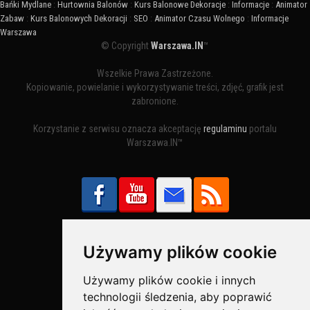
Bańki Mydlane
:
Hurtownia Balonów
:
Kurs Balonowe Dekoracje
:
Informacje
:
Animator
Zabaw
:
Kurs Balonowych Dekoracji
:
SEO
:
Animator Czasu Wolnego
:
Informacje
Warszawa
© Copyright
Warszawa.IN
™
Wszelkie Prawa Zastrzeżone.
Kopiowanie, powielanie i wykorzystywanie treści, zdjęć, grafik jest
zabronione.
Korzystanie z serwisu oznacza akceptację
regulaminu
portalu
Warszawa.IN™
Używamy plików cookie
Bezpieczne Płatności obsługuje:
Używamy plików cookie i innych
technologii śledzenia, aby poprawić