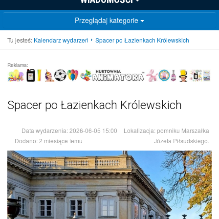
Przeglądaj kategorie
Tu jesteś:
Kalendarz wydarzeń
Spacer po Łazienkach Królewskich
Reklama:
Spacer po Łazienkach Królewskich
Data wydarzenia:
2026-06-05 15:00
Lokalizacja:
pomniku Marszałka
Dodano:
2 miesiące temu
Józefa Piłsudskiego.