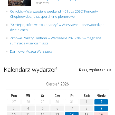
12.06.2023
Co robić w Warszawie w weekend 4-6 lipca 2026? Koncerty
Chopinowskie, jazz, sport i kino plenerowe
70 miejsc, które warto zobaczyć w Warszawie – przewodnik po
dzielnicach
Zimowe Pokazy Fontann w Warszawie 2025/2026 – magiczna
iluminacja w sercu miasta
Darmowe Muzea Warszawa
Kalendarz wydarzeń
Dodaj wydarzenie »
Sierpień 2026
Pon
Wt
Śr
Czw
Pt
Sob
Niedz
27
28
29
30
31
1
2
3
4
5
6
7
8
9
10
11
12
13
14
15
16