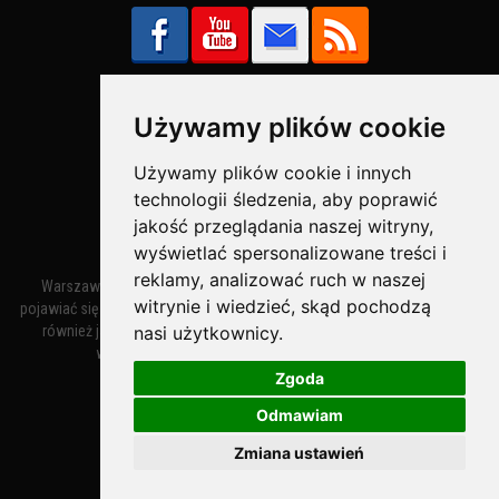
Używamy plików cookie
Bezpieczne Płatności obsługuje:
Używamy plików cookie i innych
technologii śledzenia, aby poprawić
jakość przeglądania naszej witryny,
wyświetlać spersonalizowane treści i
reklamy, analizować ruch w naszej
Warszawa – miasto stołeczne Warszawa. Nazwa miasta zaczęła
witrynie i wiedzieć, skąd pochodzą
pojawiać się w dokumentach w XIV wieku jako Warszewa, a od XV wieku
również jako Warszowa. Zmiana nazwy na Warszawa w XV wieku
nasi użytkownicy.
wynikała z mazowieckiej wymowy dialektycznej.
Zgoda
Odmawiam
Warszawa.IN
- Twoja Strona Warszawy™
Zmiana ustawień