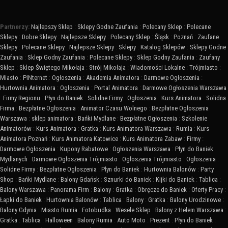
Partnerzy:
Najlepszy Sklep
:
Sklepy Godne Zaufania
:
Polecany Sklep
:
Polecane
Sklepy
:
Dobre Sklepy
:
Najlepsze Sklepy
:
Polecany Sklep
:
Śląsk
:
Poznań
:
Zaufane
Sklepy
:
Polecane Sklepy
:
Najlepsze Sklepy
:
Sklepy
:
Katalog Sklepów
:
Sklepy Godne
Zaufania
:
Sklep Godny Zaufania
:
Polecane Sklepy
:
Sklep Godny Zaufania
:
Zaufany
Sklep
:
Sklep Świętego Mikołaja
:
Strój Mikołaja
:
Wiadomości Lokalne
:
Trójmiasto
:
Miasto
:
PINternet
:
Ogłoszenia
:
Akademia Animatora
:
Darmowe Ogłoszenia
:
Hurtownia Animatora
:
Ogłoszenia
:
Portal Animatora
:
Darmowe Ogłoszenia Warszawa
:
Firmy Regionu
:
Płyn do Baniek
:
Solidne Firmy
:
Ogłoszenia
:
Kurs Animatora
:
Solidna
Firma
:
Bezpłatne Ogłoszenia
:
Animator Czasu Wolnego
:
Bezpłatne Ogłoszenia
Warszawa
:
sklep animatora
:
Bańki Mydlane
:
Bezpłatne Ogłoszenia
:
Szkolenie
Animatorów
:
Kurs Animatora
:
Gratka
:
Kurs Animatora Warszawa
:
Rumia
:
Kurs
Animatora Poznań
:
Kurs Animatora Katowice
:
Kurs Animatora Zabaw
:
Firmy
:
Darmowe Ogłoszenia
:
Kupony Rabatowe
:
Ogłoszenia Warszawa
:
Płyn do Baniek
Mydlanych
:
Darmowe Ogłoszenia Trójmiasto
:
Ogłoszenia Trójmiasto
:
Ogłoszenia
:
Solidne Firmy
:
Bezpłatne Ogłoszenia
:
Płyn do Baniek
:
Hurtownia Balonów
:
Party
Shop
:
Bańki Mydlane
:
Balony Gdańsk
:
Sznurki do Baniek
:
Kijki do Baniek
:
Tablica
:
Balony Warszawa
:
Panorama Firm
:
Balony
:
Gratka
:
Obręcze do Baniek
:
Oferty Pracy
:
Łapki do Baniek
:
Hurtownia Balonów
:
Tablica
:
Balony
:
Gratka
:
Balony Urodzinowe
:
Balony Gdynia
:
Miasto Rumia
:
Fotobudka
:
Wesele Sklep
:
Balony z Helem Warszawa
:
Gratka
:
Tablica
:
Halloween
:
Balony Rumia
:
Auto Moto
:
Prezent
:
Płyn do Baniek
: