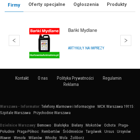
Oferty specjalne
Ogłoszenia
Produkty
Firmy
Impra.Shop
SKLEPY INTERNETOWE
Kontakt
O nas
Polityka Prywatności
Regulamin
Reklama
Warszawa - Informator:
Telefony Alarmowe i Informacyjne
:
MCK Warszawa 19115
:
Szpitale Warszawa
:
Przychodnie Warszawa
Dzielnice Warszawy:
Bemowo
:
Białołęka
:
Bielany
:
Mokotów
:
Ochota
:
Praga-
Południe
:
Praga-Północ
:
Rembertów
:
Śródmieście
:
Targówek
:
Ursus
:
Ursynów
:
Wawer
:
Wesoła
:
Wilanów
:
Włochy
:
Wola
:
Żoliborz