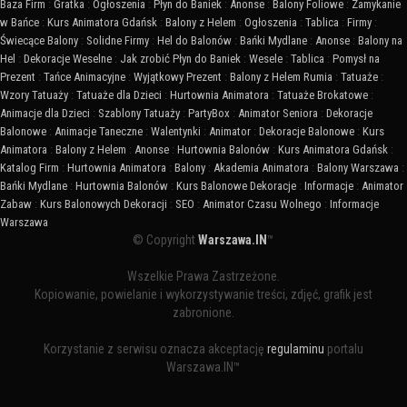
Baza Firm
:
Gratka
:
Ogłoszenia
:
Płyn do Baniek
:
Anonse
:
Balony Foliowe
:
Zamykanie
w Bańce
:
Kurs Animatora Gdańsk
:
Balony z Helem
:
Ogłoszenia
:
Tablica
:
Firmy
:
Świecące Balony
:
Solidne Firmy
:
Hel do Balonów
:
Bańki Mydlane
:
Anonse
:
Balony na
Hel
:
Dekoracje Weselne
:
Jak zrobić Płyn do Baniek
:
Wesele
:
Tablica
:
Pomysł na
Prezent
:
Tańce Animacyjne
:
Wyjątkowy Prezent
:
Balony z Helem Rumia
:
Tatuaże
:
Wzory Tatuaży
:
Tatuaże dla Dzieci
:
Hurtownia Animatora
:
Tatuaże Brokatowe
:
Animacje dla Dzieci
:
Szablony Tatuaży
:
PartyBox
:
Animator Seniora
:
Dekoracje
Balonowe
:
Animacje Taneczne
:
Walentynki
:
Animator
:
Dekoracje Balonowe
:
Kurs
Animatora
:
Balony z Helem
:
Anonse
:
Hurtownia Balonów
:
Kurs Animatora Gdańsk
:
Katalog Firm
:
Hurtownia Animatora
:
Balony
:
Akademia Animatora
:
Balony Warszawa
:
Bańki Mydlane
:
Hurtownia Balonów
:
Kurs Balonowe Dekoracje
:
Informacje
:
Animator
Zabaw
:
Kurs Balonowych Dekoracji
:
SEO
:
Animator Czasu Wolnego
:
Informacje
Warszawa
© Copyright
Warszawa.IN
™
Wszelkie Prawa Zastrzeżone.
Kopiowanie, powielanie i wykorzystywanie treści, zdjęć, grafik jest
zabronione.
Korzystanie z serwisu oznacza akceptację
regulaminu
portalu
Warszawa.IN™