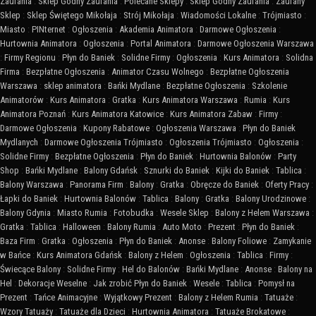
Zaufania
:
Sklep Godny Zaufania
:
Polecane Sklepy
:
Sklep Godny Zaufania
:
Zaufany
Sklep
:
Sklep Świętego Mikołaja
:
Strój Mikołaja
:
Wiadomości Lokalne
:
Trójmiasto
:
Miasto
:
PINternet
:
Ogłoszenia
:
Akademia Animatora
:
Darmowe Ogłoszenia
:
Hurtownia Animatora
:
Ogłoszenia
:
Portal Animatora
:
Darmowe Ogłoszenia Warszawa
:
Firmy Regionu
:
Płyn do Baniek
:
Solidne Firmy
:
Ogłoszenia
:
Kurs Animatora
:
Solidna
Firma
:
Bezpłatne Ogłoszenia
:
Animator Czasu Wolnego
:
Bezpłatne Ogłoszenia
Warszawa
:
sklep animatora
:
Bańki Mydlane
:
Bezpłatne Ogłoszenia
:
Szkolenie
Animatorów
:
Kurs Animatora
:
Gratka
:
Kurs Animatora Warszawa
:
Rumia
:
Kurs
Animatora Poznań
:
Kurs Animatora Katowice
:
Kurs Animatora Zabaw
:
Firmy
:
Darmowe Ogłoszenia
:
Kupony Rabatowe
:
Ogłoszenia Warszawa
:
Płyn do Baniek
Mydlanych
:
Darmowe Ogłoszenia Trójmiasto
:
Ogłoszenia Trójmiasto
:
Ogłoszenia
:
Solidne Firmy
:
Bezpłatne Ogłoszenia
:
Płyn do Baniek
:
Hurtownia Balonów
:
Party
Shop
:
Bańki Mydlane
:
Balony Gdańsk
:
Sznurki do Baniek
:
Kijki do Baniek
:
Tablica
:
Balony Warszawa
:
Panorama Firm
:
Balony
:
Gratka
:
Obręcze do Baniek
:
Oferty Pracy
:
Łapki do Baniek
:
Hurtownia Balonów
:
Tablica
:
Balony
:
Gratka
:
Balony Urodzinowe
:
Balony Gdynia
:
Miasto Rumia
:
Fotobudka
:
Wesele Sklep
:
Balony z Helem Warszawa
:
Gratka
:
Tablica
:
Halloween
:
Balony Rumia
:
Auto Moto
:
Prezent
:
Płyn do Baniek
:
Baza Firm
:
Gratka
:
Ogłoszenia
:
Płyn do Baniek
:
Anonse
:
Balony Foliowe
:
Zamykanie
w Bańce
:
Kurs Animatora Gdańsk
:
Balony z Helem
:
Ogłoszenia
:
Tablica
:
Firmy
:
Świecące Balony
:
Solidne Firmy
:
Hel do Balonów
:
Bańki Mydlane
:
Anonse
:
Balony na
Hel
:
Dekoracje Weselne
:
Jak zrobić Płyn do Baniek
:
Wesele
:
Tablica
:
Pomysł na
Prezent
:
Tańce Animacyjne
:
Wyjątkowy Prezent
:
Balony z Helem Rumia
:
Tatuaże
:
Wzory Tatuaży
:
Tatuaże dla Dzieci
:
Hurtownia Animatora
:
Tatuaże Brokatowe
: