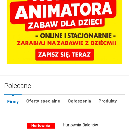
Polecane
Oferty specjalne
Ogłoszenia
Produkty
Firmy
lonów
Bańki Mydlane