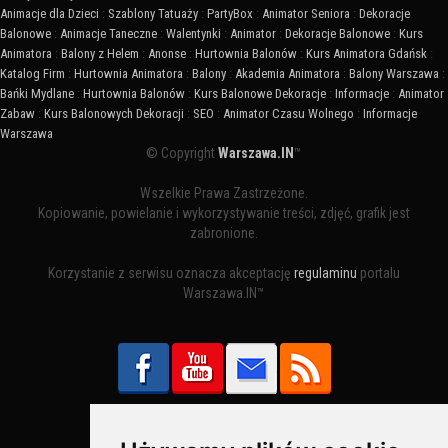
Animacje dla Dzieci
:
Szablony Tatuaży
:
PartyBox
:
Animator Seniora
:
Dekoracje
Balonowe
:
Animacje Taneczne
:
Walentynki
:
Animator
:
Dekoracje Balonowe
:
Kurs
Animatora
:
Balony z Helem
:
Anonse
:
Hurtownia Balonów
:
Kurs Animatora Gdańsk
:
Katalog Firm
:
Hurtownia Animatora
:
Balony
:
Akademia Animatora
:
Balony Warszawa
:
Bańki Mydlane
:
Hurtownia Balonów
:
Kurs Balonowe Dekoracje
:
Informacje
:
Animator
Zabaw
:
Kurs Balonowych Dekoracji
:
SEO
:
Animator Czasu Wolnego
:
Informacje
Warszawa
© Copyright
Warszawa.IN
™
Wszelkie Prawa Zastrzeżone.
Kopiowanie, powielanie i wykorzystywanie treści, zdjęć, grafik jest
zabronione.
Korzystanie z serwisu oznacza akceptację
regulaminu
portalu
Warszawa.IN™