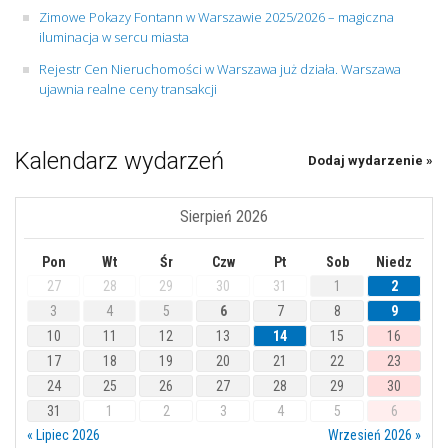
Zimowe Pokazy Fontann w Warszawie 2025/2026 – magiczna
iluminacja w sercu miasta
Rejestr Cen Nieruchomości w Warszawa już działa. Warszawa
ujawnia realne ceny transakcji
Kalendarz wydarzeń
Dodaj wydarzenie »
Sierpień 2026
Pon
Wt
Śr
Czw
Pt
Sob
Niedz
27
28
29
30
31
1
2
3
4
5
6
7
8
9
10
11
12
13
14
15
16
17
18
19
20
21
22
23
24
25
26
27
28
29
30
31
1
2
3
4
5
6
« Lipiec 2026
Wrzesień 2026 »