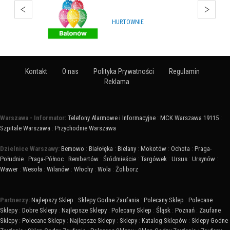
ARTYKUŁY NA IMPREZY
Kontakt
O nas
Polityka Prywatności
Regulamin
Reklama
Warszawa - Informator:
Telefony Alarmowe i Informacyjne
:
MCK Warszawa 19115
:
Szpitale Warszawa
:
Przychodnie Warszawa
Dzielnice Warszawy:
Bemowo
:
Białołęka
:
Bielany
:
Mokotów
:
Ochota
:
Praga-
Południe
:
Praga-Północ
:
Rembertów
:
Śródmieście
:
Targówek
:
Ursus
:
Ursynów
:
Wawer
:
Wesoła
:
Wilanów
:
Włochy
:
Wola
:
Żoliborz
Partnerzy:
Najlepszy Sklep
:
Sklepy Godne Zaufania
:
Polecany Sklep
:
Polecane
Sklepy
:
Dobre Sklepy
:
Najlepsze Sklepy
:
Polecany Sklep
:
Śląsk
:
Poznań
:
Zaufane
Sklepy
:
Polecane Sklepy
:
Najlepsze Sklepy
:
Sklepy
:
Katalog Sklepów
:
Sklepy Godne