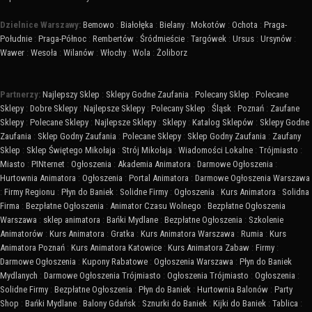
Dzielnice Warszawy:
Bemowo
:
Białołęka
:
Bielany
:
Mokotów
:
Ochota
:
Praga-
Południe
:
Praga-Północ
:
Rembertów
:
Śródmieście
:
Targówek
:
Ursus
:
Ursynów
:
Wawer
:
Wesoła
:
Wilanów
:
Włochy
:
Wola
:
Żoliborz
Partnerzy:
Najlepszy Sklep
:
Sklepy Godne Zaufania
:
Polecany Sklep
:
Polecane
Sklepy
:
Dobre Sklepy
:
Najlepsze Sklepy
:
Polecany Sklep
:
Śląsk
:
Poznań
:
Zaufane
Sklepy
:
Polecane Sklepy
:
Najlepsze Sklepy
:
Sklepy
:
Katalog Sklepów
:
Sklepy Godne
Zaufania
:
Sklep Godny Zaufania
:
Polecane Sklepy
:
Sklep Godny Zaufania
:
Zaufany
Sklep
:
Sklep Świętego Mikołaja
:
Strój Mikołaja
:
Wiadomości Lokalne
:
Trójmiasto
:
Miasto
:
PINternet
:
Ogłoszenia
:
Akademia Animatora
:
Darmowe Ogłoszenia
:
Hurtownia Animatora
:
Ogłoszenia
:
Portal Animatora
:
Darmowe Ogłoszenia Warszawa
:
Firmy Regionu
:
Płyn do Baniek
:
Solidne Firmy
:
Ogłoszenia
:
Kurs Animatora
:
Solidna
Firma
:
Bezpłatne Ogłoszenia
:
Animator Czasu Wolnego
:
Bezpłatne Ogłoszenia
Warszawa
:
sklep animatora
:
Bańki Mydlane
:
Bezpłatne Ogłoszenia
:
Szkolenie
Animatorów
:
Kurs Animatora
:
Gratka
:
Kurs Animatora Warszawa
:
Rumia
:
Kurs
Animatora Poznań
:
Kurs Animatora Katowice
:
Kurs Animatora Zabaw
:
Firmy
:
Darmowe Ogłoszenia
:
Kupony Rabatowe
:
Ogłoszenia Warszawa
:
Płyn do Baniek
Mydlanych
:
Darmowe Ogłoszenia Trójmiasto
:
Ogłoszenia Trójmiasto
:
Ogłoszenia
:
Solidne Firmy
:
Bezpłatne Ogłoszenia
:
Płyn do Baniek
:
Hurtownia Balonów
:
Party
Shop
:
Bańki Mydlane
:
Balony Gdańsk
:
Sznurki do Baniek
:
Kijki do Baniek
:
Tablica
: