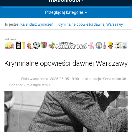
Przeglądaj kategorie
Tu jesteś:
Kalendarz wydarzeń
Kryminalne opowieści dawnej Warszawy
Reklama:
Kryminalne opowieści dawnej Warszawy
Data wydarzenia:
2026-06-05 19:00
Lokalizacja:
Senatorska 38
Dodano:
2 miesiące temu