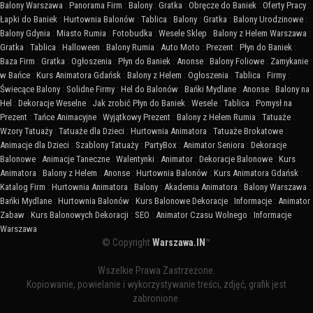
Balony Warszawa
:
Panorama Firm
:
Balony
:
Gratka
:
Obręcze do Baniek
:
Oferty Pracy
:
Łapki do Baniek
:
Hurtownia Balonów
:
Tablica
:
Balony
:
Gratka
:
Balony Urodzinowe
:
Balony Gdynia
:
Miasto Rumia
:
Fotobudka
:
Wesele Sklep
:
Balony z Helem Warszawa
:
Gratka
:
Tablica
:
Halloween
:
Balony Rumia
:
Auto Moto
:
Prezent
:
Płyn do Baniek
:
Baza Firm
:
Gratka
:
Ogłoszenia
:
Płyn do Baniek
:
Anonse
:
Balony Foliowe
:
Zamykanie
w Bańce
:
Kurs Animatora Gdańsk
:
Balony z Helem
:
Ogłoszenia
:
Tablica
:
Firmy
:
Świecące Balony
:
Solidne Firmy
:
Hel do Balonów
:
Bańki Mydlane
:
Anonse
:
Balony na
Hel
:
Dekoracje Weselne
:
Jak zrobić Płyn do Baniek
:
Wesele
:
Tablica
:
Pomysł na
Prezent
:
Tańce Animacyjne
:
Wyjątkowy Prezent
:
Balony z Helem Rumia
:
Tatuaże
:
Wzory Tatuaży
:
Tatuaże dla Dzieci
:
Hurtownia Animatora
:
Tatuaże Brokatowe
:
Animacje dla Dzieci
:
Szablony Tatuaży
:
PartyBox
:
Animator Seniora
:
Dekoracje
Balonowe
:
Animacje Taneczne
:
Walentynki
:
Animator
:
Dekoracje Balonowe
:
Kurs
Animatora
:
Balony z Helem
:
Anonse
:
Hurtownia Balonów
:
Kurs Animatora Gdańsk
:
Katalog Firm
:
Hurtownia Animatora
:
Balony
:
Akademia Animatora
:
Balony Warszawa
:
Bańki Mydlane
:
Hurtownia Balonów
:
Kurs Balonowe Dekoracje
:
Informacje
:
Animator
Zabaw
:
Kurs Balonowych Dekoracji
:
SEO
:
Animator Czasu Wolnego
:
Informacje
Warszawa
© Copyright
Warszawa.IN
™
Wszelkie Prawa Zastrzeżone.
Kopiowanie, powielanie i wykorzystywanie treści, zdjęć, grafik jest
zabronione.