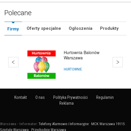
Polecane
Oferty specjalne
Ogłoszenia
Produkty
Firmy
Katalog Animatorów
Zabaw -
ZnajdzAnimatora.pl
ANIMATORZY
Kontakt
O nas
Polityka Prywatności
Regulamin
Reklama
Warszawa - Informator:
Telefony Alarmowe i Informacyjne
:
MCK Warszawa 19115
:
Szpitale Warszawa
:
Przychodnie Warszawa