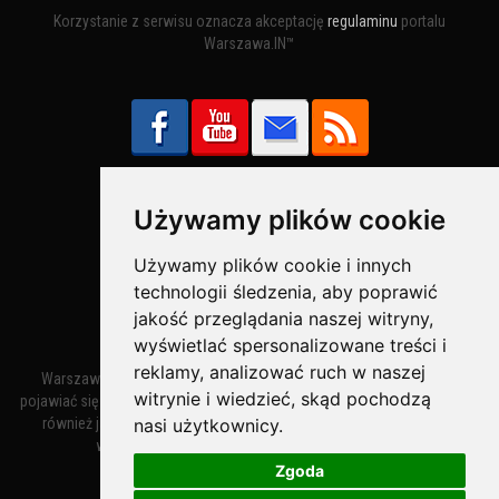
Korzystanie z serwisu oznacza akceptację
regulaminu
portalu
Warszawa.IN™
Używamy plików cookie
Bezpieczne Płatności obsługuje:
Używamy plików cookie i innych
technologii śledzenia, aby poprawić
jakość przeglądania naszej witryny,
wyświetlać spersonalizowane treści i
reklamy, analizować ruch w naszej
Warszawa – miasto stołeczne Warszawa. Nazwa miasta zaczęła
witrynie i wiedzieć, skąd pochodzą
pojawiać się w dokumentach w XIV wieku jako Warszewa, a od XV wieku
również jako Warszowa. Zmiana nazwy na Warszawa w XV wieku
nasi użytkownicy.
wynikała z mazowieckiej wymowy dialektycznej.
Zgoda