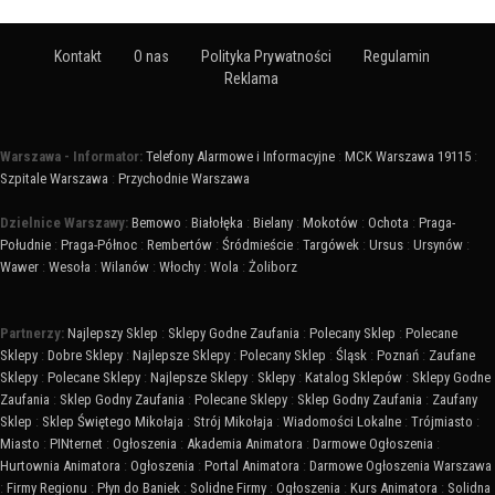
Kontakt
O nas
Polityka Prywatności
Regulamin
Reklama
Warszawa - Informator:
Telefony Alarmowe i Informacyjne
:
MCK Warszawa 19115
:
Szpitale Warszawa
:
Przychodnie Warszawa
Dzielnice Warszawy:
Bemowo
:
Białołęka
:
Bielany
:
Mokotów
:
Ochota
:
Praga-
Południe
:
Praga-Północ
:
Rembertów
:
Śródmieście
:
Targówek
:
Ursus
:
Ursynów
:
Wawer
:
Wesoła
:
Wilanów
:
Włochy
:
Wola
:
Żoliborz
Partnerzy:
Najlepszy Sklep
:
Sklepy Godne Zaufania
:
Polecany Sklep
:
Polecane
Sklepy
:
Dobre Sklepy
:
Najlepsze Sklepy
:
Polecany Sklep
:
Śląsk
:
Poznań
:
Zaufane
Sklepy
:
Polecane Sklepy
:
Najlepsze Sklepy
:
Sklepy
:
Katalog Sklepów
:
Sklepy Godne
Zaufania
:
Sklep Godny Zaufania
:
Polecane Sklepy
:
Sklep Godny Zaufania
:
Zaufany
Sklep
:
Sklep Świętego Mikołaja
:
Strój Mikołaja
:
Wiadomości Lokalne
:
Trójmiasto
:
Miasto
:
PINternet
:
Ogłoszenia
:
Akademia Animatora
:
Darmowe Ogłoszenia
:
Hurtownia Animatora
:
Ogłoszenia
:
Portal Animatora
:
Darmowe Ogłoszenia Warszawa
:
Firmy Regionu
:
Płyn do Baniek
:
Solidne Firmy
:
Ogłoszenia
:
Kurs Animatora
:
Solidna