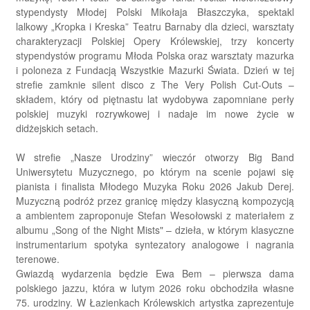
stypendysty Młodej Polski Mikołaja Błaszczyka, spektakl
lalkowy „Kropka i Kreska” Teatru Barnaby dla dzieci, warsztaty
charakteryzacji Polskiej Opery Królewskiej, trzy koncerty
stypendystów programu Młoda Polska oraz warsztaty mazurka
i poloneza z Fundacją Wszystkie Mazurki Świata. Dzień w tej
strefie zamknie silent disco z The Very Polish Cut-Outs –
składem, który od piętnastu lat wydobywa zapomniane perły
polskiej muzyki rozrywkowej i nadaje im nowe życie w
didżejskich setach.
W strefie „Nasze Urodziny” wieczór otworzy Big Band
Uniwersytetu Muzycznego, po którym na scenie pojawi się
pianista i finalista Młodego Muzyka Roku 2026 Jakub Derej.
Muzyczną podróż przez granicę między klasyczną kompozycją
a ambientem zaproponuje Stefan Wesołowski z materiałem z
albumu „Song of the Night Mists" – dzieła, w którym klasyczne
instrumentarium spotyka syntezatory analogowe i nagrania
terenowe.
Gwiazdą wydarzenia będzie Ewa Bem – pierwsza dama
polskiego jazzu, która w lutym 2026 roku obchodziła własne
75. urodziny. W Łazienkach Królewskich artystka zaprezentuje