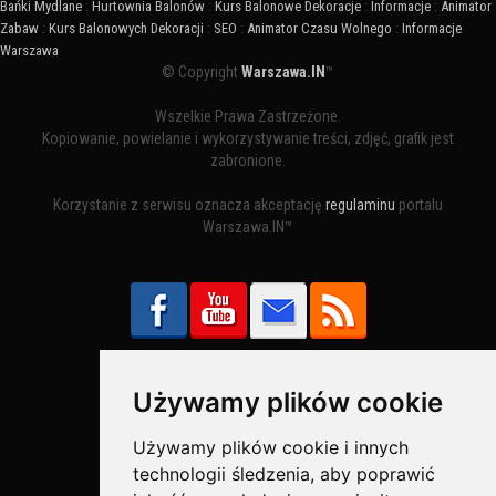
Bańki Mydlane
:
Hurtownia Balonów
:
Kurs Balonowe Dekoracje
:
Informacje
:
Animator
Zabaw
:
Kurs Balonowych Dekoracji
:
SEO
:
Animator Czasu Wolnego
:
Informacje
Warszawa
© Copyright
Warszawa.IN
™
Wszelkie Prawa Zastrzeżone.
Kopiowanie, powielanie i wykorzystywanie treści, zdjęć, grafik jest
zabronione.
Korzystanie z serwisu oznacza akceptację
regulaminu
portalu
Warszawa.IN™
Używamy plików cookie
Bezpieczne Płatności obsługuje:
Używamy plików cookie i innych
technologii śledzenia, aby poprawić