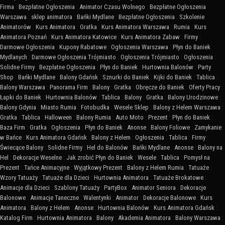
Firma
:
Bezpłatne Ogłoszenia
:
Animator Czasu Wolnego
:
Bezpłatne Ogłoszenia
Warszawa
:
sklep animatora
:
Bańki Mydlane
:
Bezpłatne Ogłoszenia
:
Szkolenie
Animatorów
:
Kurs Animatora
:
Gratka
:
Kurs Animatora Warszawa
:
Rumia
:
Kurs
Animatora Poznań
:
Kurs Animatora Katowice
:
Kurs Animatora Zabaw
:
Firmy
:
Darmowe Ogłoszenia
:
Kupony Rabatowe
:
Ogłoszenia Warszawa
:
Płyn do Baniek
Mydlanych
:
Darmowe Ogłoszenia Trójmiasto
:
Ogłoszenia Trójmiasto
:
Ogłoszenia
:
Solidne Firmy
:
Bezpłatne Ogłoszenia
:
Płyn do Baniek
:
Hurtownia Balonów
:
Party
Shop
:
Bańki Mydlane
:
Balony Gdańsk
:
Sznurki do Baniek
:
Kijki do Baniek
:
Tablica
:
Balony Warszawa
:
Panorama Firm
:
Balony
:
Gratka
:
Obręcze do Baniek
:
Oferty Pracy
:
Łapki do Baniek
:
Hurtownia Balonów
:
Tablica
:
Balony
:
Gratka
:
Balony Urodzinowe
:
Balony Gdynia
:
Miasto Rumia
:
Fotobudka
:
Wesele Sklep
:
Balony z Helem Warszawa
:
Gratka
:
Tablica
:
Halloween
:
Balony Rumia
:
Auto Moto
:
Prezent
:
Płyn do Baniek
:
Baza Firm
:
Gratka
:
Ogłoszenia
:
Płyn do Baniek
:
Anonse
:
Balony Foliowe
:
Zamykanie
w Bańce
:
Kurs Animatora Gdańsk
:
Balony z Helem
:
Ogłoszenia
:
Tablica
:
Firmy
:
Świecące Balony
:
Solidne Firmy
:
Hel do Balonów
:
Bańki Mydlane
:
Anonse
:
Balony na
Hel
:
Dekoracje Weselne
:
Jak zrobić Płyn do Baniek
:
Wesele
:
Tablica
:
Pomysł na
Prezent
:
Tańce Animacyjne
:
Wyjątkowy Prezent
:
Balony z Helem Rumia
:
Tatuaże
:
Wzory Tatuaży
:
Tatuaże dla Dzieci
:
Hurtownia Animatora
:
Tatuaże Brokatowe
:
Animacje dla Dzieci
:
Szablony Tatuaży
:
PartyBox
:
Animator Seniora
:
Dekoracje
Balonowe
:
Animacje Taneczne
:
Walentynki
:
Animator
:
Dekoracje Balonowe
:
Kurs
Animatora
:
Balony z Helem
:
Anonse
:
Hurtownia Balonów
:
Kurs Animatora Gdańsk
:
Katalog Firm
:
Hurtownia Animatora
:
Balony
:
Akademia Animatora
:
Balony Warszawa
: