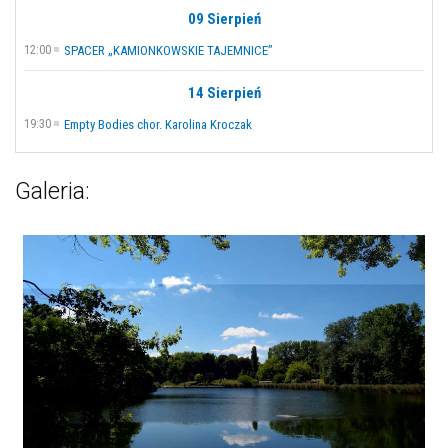
09 Sierpień
12:00
SPACER „KAMIONKOWSKIE TAJEMNICE”
14 Sierpień
19:30
Empty Bodies chor. Karolina Kroczak
Galeria: