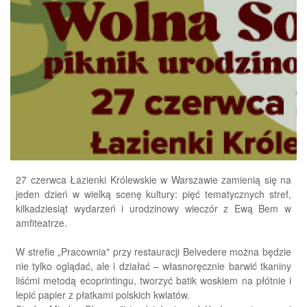
27 czerwca Łazienki Królewskie w Warszawie zamienią się na
jeden dzień w wielką scenę kultury: pięć tematycznych stref,
kilkadziesiąt wydarzeń i urodzinowy wieczór z Ewą Bem w
amfiteatrze.
W strefie „Pracownia" przy restauracji Belvedere można będzie
nie tylko oglądać, ale i działać – własnoręcznie barwić tkaniny
liśćmi metodą ecoprintingu, tworzyć batik woskiem na płótnie i
lepić papier z płatkami polskich kwiatów.