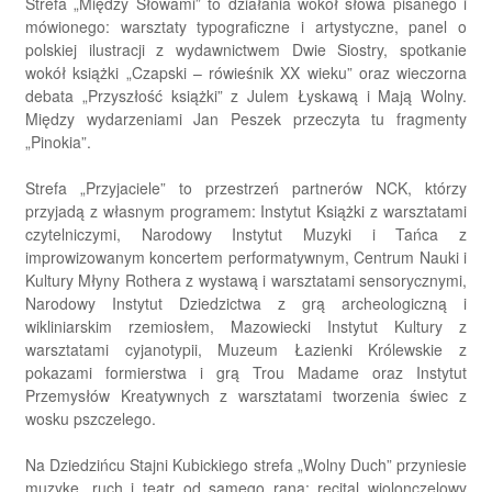
Strefa „Między Słowami” to działania wokół słowa pisanego i
mówionego: warsztaty typograficzne i artystyczne, panel o
polskiej ilustracji z wydawnictwem Dwie Siostry, spotkanie
wokół książki „Czapski – rówieśnik XX wieku” oraz wieczorna
debata „Przyszłość książki” z Julem Łyskawą i Mają Wolny.
Między wydarzeniami Jan Peszek przeczyta tu fragmenty
„Pinokia”.
Strefa „Przyjaciele” to przestrzeń partnerów NCK, którzy
przyjadą z własnym programem: Instytut Książki z warsztatami
czytelniczymi, Narodowy Instytut Muzyki i Tańca z
improwizowanym koncertem performatywnym, Centrum Nauki i
Kultury Młyny Rothera z wystawą i warsztatami sensorycznymi,
Narodowy Instytut Dziedzictwa z grą archeologiczną i
wikliniarskim rzemiosłem, Mazowiecki Instytut Kultury z
warsztatami cyjanotypii, Muzeum Łazienki Królewskie z
pokazami formierstwa i grą Trou Madame oraz Instytut
Przemysłów Kreatywnych z warsztatami tworzenia świec z
wosku pszczelego.
Na Dziedzińcu Stajni Kubickiego strefa „Wolny Duch” przyniesie
muzykę, ruch i teatr od samego rana: recital wiolonczelowy