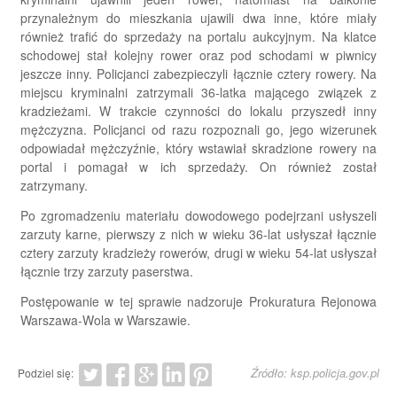
przynależnym do mieszkania ujawili dwa inne, które miały
również trafić do sprzedaży na portalu aukcyjnym. Na klatce
schodowej stał kolejny rower oraz pod schodami w piwnicy
jeszcze inny. Policjanci zabezpieczyli łącznie cztery rowery. Na
miejscu kryminalni zatrzymali 36-latka mającego związek z
kradzieżami. W trakcie czynności do lokalu przyszedł inny
mężczyzna. Policjanci od razu rozpoznali go, jego wizerunek
odpowiadał mężczyźnie, który wstawiał skradzione rowery na
portal i pomagał w ich sprzedaży. On również został
zatrzymany.
Po zgromadzeniu materiału dowodowego podejrzani usłyszeli
zarzuty karne, pierwszy z nich w wieku 36-lat usłyszał łącznie
cztery zarzuty kradzieży rowerów, drugi w wieku 54-lat usłyszał
łącznie trzy zarzuty paserstwa.
Postępowanie w tej sprawie nadzoruje Prokuratura Rejonowa
Warszawa-Wola w Warszawie.
Źródło: ksp.policja.gov.pl
Podziel się: