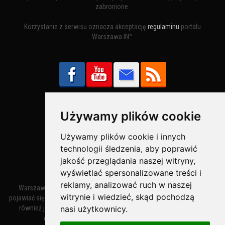
zabronione.
Korzystanie z serwisu oznacza akceptację
regulaminu
portalu
Warszawa.IN™
Używamy plików cookie
Bezpieczne Płatności obsługuje:
Używamy plików cookie i innych
technologii śledzenia, aby poprawić
jakość przeglądania naszej witryny,
wyświetlać spersonalizowane treści i
reklamy, analizować ruch w naszej
Warszawa – miasto stołeczne Warszawa. Nazwa miasta zaczęła
witrynie i wiedzieć, skąd pochodzą
pojawiać się w dokumentach w XIV wieku jako Warszewa, a od XV wieku
również jako Warszowa. Zmiana nazwy na Warszawa w XV wieku
nasi użytkownicy.
wynikała z mazowieckiej wymowy dialektycznej.