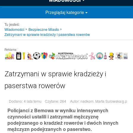
Przeglądaj kategorie
Tu jesteś:
Wiadomości
Bezpieczne Miasto
Zatrzymani w sprawie kradzieży i paserstwa rowerów
Reklama:
Zatrzymani w sprawie kradzieży i
paserstwa rowerów
Dodano: 4 lata temu
Czytane: 264
Autor:
nadkom. Marta Sulowska/g.p
Policjanci z Bemowa w wyniku intensywnych
czynności ustalili i zatrzymali mężczyznę
podejrzanego o kradzież rowerów i dwóch innych
mężczyzn podejrzanych o paserstwo.