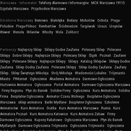
Warszawa - Informator:
Telefony Alarmowe i Informacyjne
:
MCK Warszawa 19115
:
Szpitale Warszawa
:
Przychodnie Warszawa
Dzielnice Warszawy:
Bemowo
:
Białołęka
:
Bielany
:
Mokotów
:
Ochota
:
Praga-
Południe
:
Praga-Północ
:
Rembertów
:
Śródmieście
:
Targówek
:
Ursus
:
Ursynów
:
Wawer
:
Wesoła
:
Wilanów
:
Włochy
:
Wola
:
Żoliborz
Partnerzy:
Najlepszy Sklep
:
Sklepy Godne Zaufania
:
Polecany Sklep
:
Polecane
Sklepy
:
Dobre Sklepy
:
Najlepsze Sklepy
:
Polecany Sklep
:
Śląsk
:
Poznań
:
Zaufane
Sklepy
:
Polecane Sklepy
:
Najlepsze Sklepy
:
Sklepy
:
Katalog Sklepów
:
Sklepy Godne
Zaufania
:
Sklep Godny Zaufania
:
Polecane Sklepy
:
Sklep Godny Zaufania
:
Zaufany
Sklep
:
Sklep Świętego Mikołaja
:
Strój Mikołaja
:
Wiadomości Lokalne
:
Trójmiasto
:
Miasto
:
PINternet
:
Ogłoszenia
:
Akademia Animatora
:
Darmowe Ogłoszenia
:
Hurtownia Animatora
:
Ogłoszenia
:
Portal Animatora
:
Darmowe Ogłoszenia Warszawa
:
Firmy Regionu
:
Płyn do Baniek
:
Solidne Firmy
:
Ogłoszenia
:
Kurs Animatora
:
Solidna
Firma
:
Bezpłatne Ogłoszenia
:
Animator Czasu Wolnego
:
Bezpłatne Ogłoszenia
Warszawa
:
sklep animatora
:
Bańki Mydlane
:
Bezpłatne Ogłoszenia
:
Szkolenie
Animatorów
:
Kurs Animatora
:
Gratka
:
Kurs Animatora Warszawa
:
Rumia
:
Kurs
Animatora Poznań
:
Kurs Animatora Katowice
:
Kurs Animatora Zabaw
:
Firmy
:
Darmowe Ogłoszenia
:
Kupony Rabatowe
:
Ogłoszenia Warszawa
:
Płyn do Baniek
Mydlanych
:
Darmowe Ogłoszenia Trójmiasto
:
Ogłoszenia Trójmiasto
:
Ogłoszenia
: