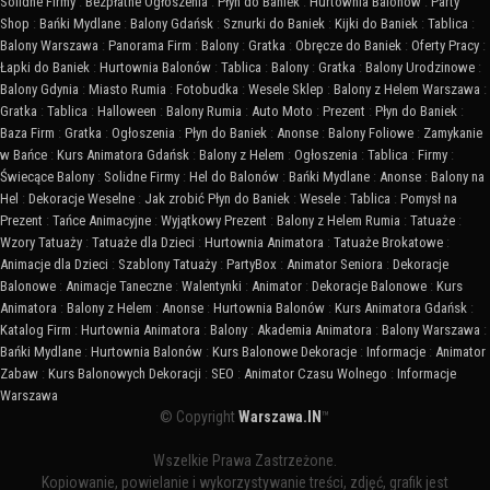
Solidne Firmy
:
Bezpłatne Ogłoszenia
:
Płyn do Baniek
:
Hurtownia Balonów
:
Party
Shop
:
Bańki Mydlane
:
Balony Gdańsk
:
Sznurki do Baniek
:
Kijki do Baniek
:
Tablica
:
Balony Warszawa
:
Panorama Firm
:
Balony
:
Gratka
:
Obręcze do Baniek
:
Oferty Pracy
:
Łapki do Baniek
:
Hurtownia Balonów
:
Tablica
:
Balony
:
Gratka
:
Balony Urodzinowe
:
Balony Gdynia
:
Miasto Rumia
:
Fotobudka
:
Wesele Sklep
:
Balony z Helem Warszawa
:
Gratka
:
Tablica
:
Halloween
:
Balony Rumia
:
Auto Moto
:
Prezent
:
Płyn do Baniek
:
Baza Firm
:
Gratka
:
Ogłoszenia
:
Płyn do Baniek
:
Anonse
:
Balony Foliowe
:
Zamykanie
w Bańce
:
Kurs Animatora Gdańsk
:
Balony z Helem
:
Ogłoszenia
:
Tablica
:
Firmy
:
Świecące Balony
:
Solidne Firmy
:
Hel do Balonów
:
Bańki Mydlane
:
Anonse
:
Balony na
Hel
:
Dekoracje Weselne
:
Jak zrobić Płyn do Baniek
:
Wesele
:
Tablica
:
Pomysł na
Prezent
:
Tańce Animacyjne
:
Wyjątkowy Prezent
:
Balony z Helem Rumia
:
Tatuaże
:
Wzory Tatuaży
:
Tatuaże dla Dzieci
:
Hurtownia Animatora
:
Tatuaże Brokatowe
:
Animacje dla Dzieci
:
Szablony Tatuaży
:
PartyBox
:
Animator Seniora
:
Dekoracje
Balonowe
:
Animacje Taneczne
:
Walentynki
:
Animator
:
Dekoracje Balonowe
:
Kurs
Animatora
:
Balony z Helem
:
Anonse
:
Hurtownia Balonów
:
Kurs Animatora Gdańsk
:
Katalog Firm
:
Hurtownia Animatora
:
Balony
:
Akademia Animatora
:
Balony Warszawa
:
Bańki Mydlane
:
Hurtownia Balonów
:
Kurs Balonowe Dekoracje
:
Informacje
:
Animator
Zabaw
:
Kurs Balonowych Dekoracji
:
SEO
:
Animator Czasu Wolnego
:
Informacje
Warszawa
© Copyright
Warszawa.IN
™
Wszelkie Prawa Zastrzeżone.
Kopiowanie, powielanie i wykorzystywanie treści, zdjęć, grafik jest