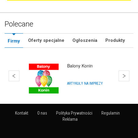
Polecane
Oferty specjalne
Ogłoszenia
Produkty
Firmy
Bańki Mydlane
Warszawa
Y
HURTOWNIE
Kontakt
O nas
Polityka Prywatności
Regulamin
Reklama