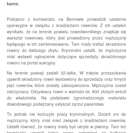
karne.
Policjanci z komisariatu na Bemowie prowadzili ustalenia
operacyjne w związku z kradzieżami rowerów. Z ich ustaleń
wynikało, że na terenie powiatu nowodworskiego znajduje się
warsztat rowerowy, który jest prowadzony przez mężczyznę
będącego w ich zainteresowaniu. Tam miały trafiać skradzione
rowery do dalszego zbytu. Kryminalni ustalili, że mężczyzna
miał wstawić ogłoszenie dotyczące sprzedaży skradzionego
roweru na portal aukcyjny.
Na terenie posesji zastali 32-latka. W trakcie przeszukania
ujawnili skradziony rower wystawiony do sprzedaży oraz innych
pięć rowerów, które zostały zabezpieczone. Mężczyzna został
zatrzymany. Odzyskany rower o wartości ok. 800 złotych wrócił
do właściciela. Na podstawie zgromadzonego materiału
dowodowego podejrzany usłyszał zarzut paserstwa.
To jednak nie kończyło pracy kryminalnych. Dotarli oni do
mężczyzny, który miał mieć związek z kradzieżami rowerów.
Ustalili również, że rowery miały być ukryte w piwnicy. Tam też
kryminalni ujawnili jeden rower, natomiast na balkonie