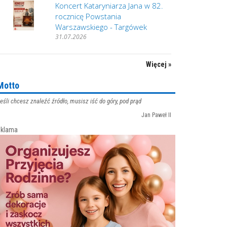
Koncert Kataryniarza Jana w 82.
rocznicę Powstania
Warszawskiego - Targówek
31.07.2026
Więcej »
Motto
eśli chcesz znaleźć źródło, musisz iść do góry, pod prąd
Jan Paweł II
klama