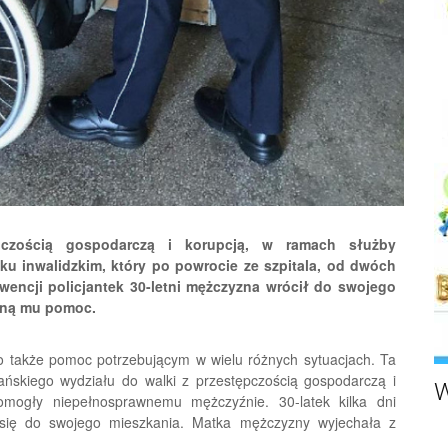
ępczością gospodarczą i korupcją, w ramach służby
 inwalidzkim, który po powrocie ze szpitala, od dwóch
rwencji policjantek 30-letni mężczyzna wrócił do swojego
aną mu pomoc.
 to także pomoc potrzebującym w wielu różnych sytuacjach. Ta
lańskiego wydziału do walki z przestępczością gospodarczą i
W
mogły niepełnosprawnemu mężczyźnie. 30-latek kilka dni
ć się do swojego mieszkania. Matka mężczyzny wyjechała z