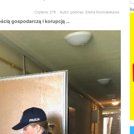
Re
Czytane: 276
Autor:
podinsp. Elwira Kozłowska/ea
ością gospodarczą i korupcją ...