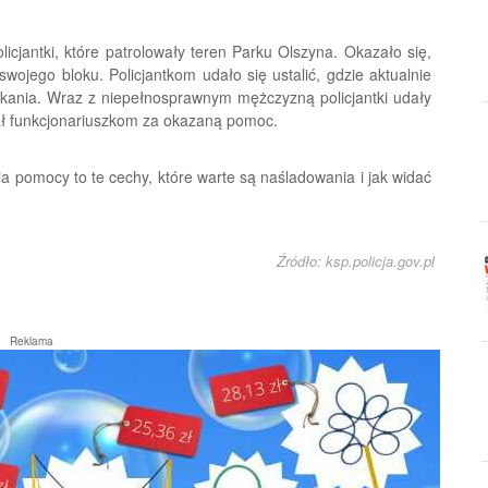
cjantki, które patrolowały teren Parku Olszyna. Okazało się,
wojego bloku. Policjantkom udało się ustalić, gdzie aktualnie
zkania. Wraz z niepełnosprawnym mężczyzną policjantki udały
wał funkcjonariuszkom za okazaną pomoc.
a pomocy to te cechy, które warte są naśladowania i jak widać
Źródło: ksp.policja.gov.pl
Reklama