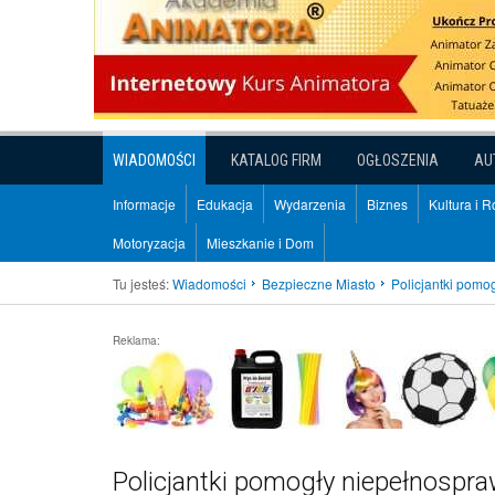
WIADOMOŚCI
KATALOG FIRM
OGŁOSZENIA
AU
Informacje
Edukacja
Wydarzenia
Biznes
Kultura i 
Motoryzacja
Mieszkanie i Dom
Tu jesteś:
Wiadomości
Bezpieczne Miasto
Policjantki pom
Reklama:
Policjantki pomogły niepełnosp