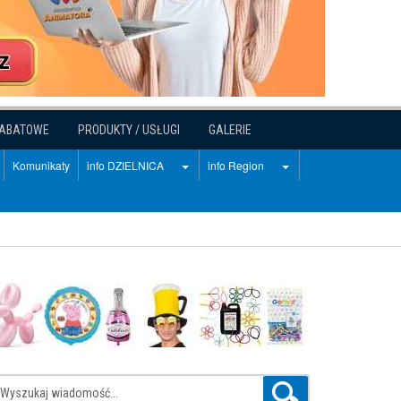
RABATOWE
PRODUKTY / USŁUGI
GALERIE
Komunikaty
info DZIELNICA
info Region