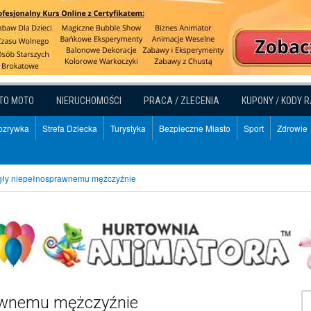
TO MOTO
NIERUCHOMOŚCI
PRACA / ZLECENIA
KUPONY / KODY 
Rozrywka
Strefa Dziecka
Turystyka
Bezpieczne Miasto
Sport
Zdrowie
ogły niepełnosprawnemu mężczyźnie
rawnemu mężczyźnie