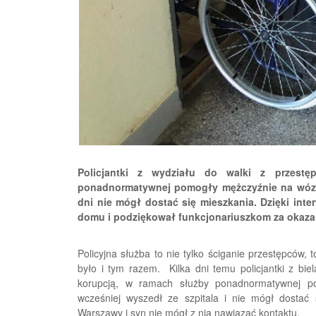
Policjantki z wydziału do walki z przest
ponadnormatywnej pomogły mężczyźnie na wózku
dni nie mógł dostać się mieszkania. Dzięki inte
domu i podziękował funkcjonariuszkom za okaz
Policyjna służba to nie tylko ściganie przestępców,
było i tym razem. Kilka dni temu policjantki z bie
korupcją, w ramach służby ponadnormatywnej po
wcześniej wyszedł ze szpitala i nie mógł dosta
Warszawy i syn nie mógł z nią nawiązać kontaktu.