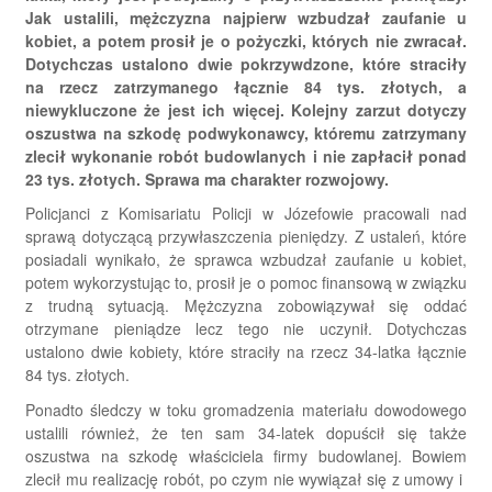
Jak ustalili, mężczyzna najpierw wzbudzał zaufanie u
kobiet, a potem prosił je o pożyczki, których nie zwracał.
Dotychczas ustalono dwie pokrzywdzone, które straciły
na rzecz zatrzymanego łącznie 84 tys. złotych, a
niewykluczone że jest ich więcej. Kolejny zarzut dotyczy
oszustwa na szkodę podwykonawcy, któremu zatrzymany
zlecił wykonanie robót budowlanych i nie zapłacił ponad
23 tys. złotych. Sprawa ma charakter rozwojowy.
Policjanci z Komisariatu Policji w Józefowie pracowali nad
sprawą dotyczącą przywłaszczenia pieniędzy. Z ustaleń, które
posiadali wynikało, że sprawca wzbudzał zaufanie u kobiet,
potem wykorzystując to, prosił je o pomoc finansową w związku
z trudną sytuacją. Mężczyzna zobowiązywał się oddać
otrzymane pieniądze lecz tego nie uczynił. Dotychczas
ustalono dwie kobiety, które straciły na rzecz 34-latka łącznie
84 tys. złotych.
Ponadto śledczy w toku gromadzenia materiału dowodowego
ustalili również, że ten sam 34-latek dopuścił się także
oszustwa na szkodę właściciela firmy budowlanej. Bowiem
zlecił mu realizację robót, po czym nie wywiązał się z umowy i