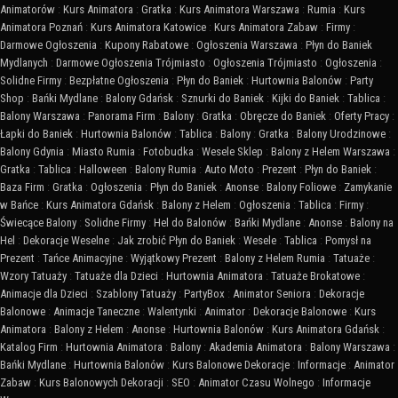
Animatorów
:
Kurs Animatora
:
Gratka
:
Kurs Animatora Warszawa
:
Rumia
:
Kurs
Animatora Poznań
:
Kurs Animatora Katowice
:
Kurs Animatora Zabaw
:
Firmy
:
Darmowe Ogłoszenia
:
Kupony Rabatowe
:
Ogłoszenia Warszawa
:
Płyn do Baniek
Mydlanych
:
Darmowe Ogłoszenia Trójmiasto
:
Ogłoszenia Trójmiasto
:
Ogłoszenia
:
Solidne Firmy
:
Bezpłatne Ogłoszenia
:
Płyn do Baniek
:
Hurtownia Balonów
:
Party
Shop
:
Bańki Mydlane
:
Balony Gdańsk
:
Sznurki do Baniek
:
Kijki do Baniek
:
Tablica
:
Balony Warszawa
:
Panorama Firm
:
Balony
:
Gratka
:
Obręcze do Baniek
:
Oferty Pracy
:
Łapki do Baniek
:
Hurtownia Balonów
:
Tablica
:
Balony
:
Gratka
:
Balony Urodzinowe
:
Balony Gdynia
:
Miasto Rumia
:
Fotobudka
:
Wesele Sklep
:
Balony z Helem Warszawa
:
Gratka
:
Tablica
:
Halloween
:
Balony Rumia
:
Auto Moto
:
Prezent
:
Płyn do Baniek
:
Baza Firm
:
Gratka
:
Ogłoszenia
:
Płyn do Baniek
:
Anonse
:
Balony Foliowe
:
Zamykanie
w Bańce
:
Kurs Animatora Gdańsk
:
Balony z Helem
:
Ogłoszenia
:
Tablica
:
Firmy
:
Świecące Balony
:
Solidne Firmy
:
Hel do Balonów
:
Bańki Mydlane
:
Anonse
:
Balony na
Hel
:
Dekoracje Weselne
:
Jak zrobić Płyn do Baniek
:
Wesele
:
Tablica
:
Pomysł na
Prezent
:
Tańce Animacyjne
:
Wyjątkowy Prezent
:
Balony z Helem Rumia
:
Tatuaże
:
Wzory Tatuaży
:
Tatuaże dla Dzieci
:
Hurtownia Animatora
:
Tatuaże Brokatowe
:
Animacje dla Dzieci
:
Szablony Tatuaży
:
PartyBox
:
Animator Seniora
:
Dekoracje
Balonowe
:
Animacje Taneczne
:
Walentynki
:
Animator
:
Dekoracje Balonowe
:
Kurs
Animatora
:
Balony z Helem
:
Anonse
:
Hurtownia Balonów
:
Kurs Animatora Gdańsk
:
Katalog Firm
:
Hurtownia Animatora
:
Balony
:
Akademia Animatora
:
Balony Warszawa
:
Bańki Mydlane
:
Hurtownia Balonów
:
Kurs Balonowe Dekoracje
:
Informacje
:
Animator
Zabaw
:
Kurs Balonowych Dekoracji
:
SEO
:
Animator Czasu Wolnego
:
Informacje