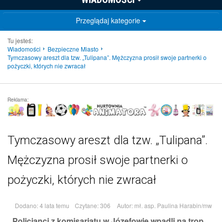
Przeglądaj kategorie
Tu jesteś:
Wiadomości
Bezpieczne Miasto
Tymczasowy areszt dla tzw. „Tulipana”. Mężczyzna prosił swoje partnerki o
pożyczki, których nie zwracał
Reklama:
Tymczasowy areszt dla tzw. „Tulipana”.
Mężczyzna prosił swoje partnerki o
pożyczki, których nie zwracał
Dodano: 4 lata temu
Czytane: 306
Autor:
mł. asp. Paulina Harabin/mw
Policjanci z komisariatu w Józefowie wpadli na trop