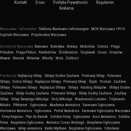
Kontakt
O nas
Polityka Prywatności
Regulamin
Reklama
Warszawa - Informator:
Telefony Alarmowe i Informacyjne
:
MCK Warszawa 19115
:
Szpitale Warszawa
:
Przychodnie Warszawa
Dzielnice Warszawy:
Bemowo
:
Białołęka
:
Bielany
:
Mokotów
:
Ochota
:
Praga-
Południe
:
Praga-Północ
:
Rembertów
:
Śródmieście
:
Targówek
:
Ursus
:
Ursynów
:
Wawer
:
Wesoła
:
Wilanów
:
Włochy
:
Wola
:
Żoliborz
Partnerzy:
Najlepszy Sklep
:
Sklepy Godne Zaufania
:
Polecany Sklep
:
Polecane
Sklepy
:
Dobre Sklepy
:
Najlepsze Sklepy
:
Polecany Sklep
:
Śląsk
:
Poznań
:
Zaufane
Sklepy
:
Polecane Sklepy
:
Najlepsze Sklepy
:
Sklepy
:
Katalog Sklepów
:
Sklepy Godne
Zaufania
:
Sklep Godny Zaufania
:
Polecane Sklepy
:
Sklep Godny Zaufania
:
Zaufany
Sklep
:
Sklep Świętego Mikołaja
:
Strój Mikołaja
:
Wiadomości Lokalne
:
Trójmiasto
:
Miasto
:
PINternet
:
Ogłoszenia
:
Akademia Animatora
:
Darmowe Ogłoszenia
:
Hurtownia Animatora
:
Ogłoszenia
:
Portal Animatora
:
Darmowe Ogłoszenia Warszawa
:
Firmy Regionu
:
Płyn do Baniek
:
Solidne Firmy
:
Ogłoszenia
:
Kurs Animatora
:
Solidna
Firma
:
Bezpłatne Ogłoszenia
:
Animator Czasu Wolnego
:
Bezpłatne Ogłoszenia
Warszawa
:
sklep animatora
:
Bańki Mydlane
:
Bezpłatne Ogłoszenia
:
Szkolenie