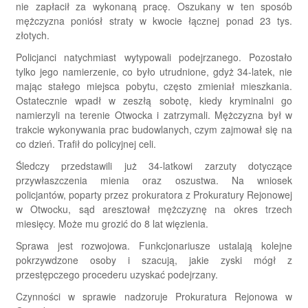
nie zapłacił za wykonaną pracę. Oszukany w ten sposób
mężczyzna poniósł straty w kwocie łącznej ponad 23 tys.
złotych.
Policjanci natychmiast wytypowali podejrzanego. Pozostało
tylko jego namierzenie, co było utrudnione, gdyż 34-latek, nie
mając stałego miejsca pobytu, często zmieniał mieszkania.
Ostatecznie wpadł w zeszłą sobotę, kiedy kryminalni go
namierzyli na terenie Otwocka i zatrzymali. Mężczyzna był w
trakcie wykonywania prac budowlanych, czym zajmował się na
co dzień. Trafił do policyjnej celi.
Śledczy przedstawili już 34-latkowi zarzuty dotyczące
przywłaszczenia mienia oraz oszustwa. Na wniosek
policjantów, poparty przez prokuratora z Prokuratury Rejonowej
w Otwocku, sąd aresztował mężczyznę na okres trzech
miesięcy. Może mu grozić do 8 lat więzienia.
Sprawa jest rozwojowa. Funkcjonariusze ustalają kolejne
pokrzywdzone osoby i szacują, jakie zyski mógł z
przestępczego procederu uzyskać podejrzany.
Czynności w sprawie nadzoruje Prokuratura Rejonowa w