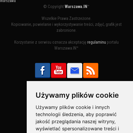
Warszawa
© Copyright
Warszawa.IN
™
Wszelkie Prawa Zastrzeżone.
Kopiowanie, powielanie i wykorzystywanie treści, zdjęć, grafik jest
zabronione.
Korzystanie z serwisu oznacza akceptację
regulaminu
portalu
Warszawa.IN™
Używamy plików cookie
Bezpieczne Płatności obsługuje:
Używamy plików cookie i innych
technologii śledzenia, aby poprawić
jakość przeglądania naszej witryny,
wyświetlać spersonalizowane treści i