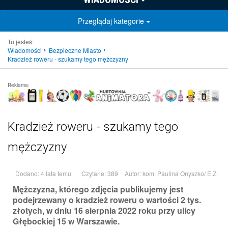
Przeglądaj kategorie
Tu jesteś:
Wiadomości
Bezpieczne Miasto
Kradzież roweru - szukamy tego mężczyzny
Reklama:
Kradzież roweru - szukamy tego
mężczyzny
Dodano: 4 lata temu
Czytane: 389
Autor:
kom. Paulina Onyszko/ E.Z.
Mężczyzna, którego zdjęcia publikujemy jest
podejrzewany o kradzież roweru o wartości 2 tys.
złotych, w dniu 16 sierpnia 2022 roku przy ulicy
Głębockiej 15 w Warszawie.