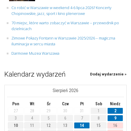
Co robić w Warszawie w weekend 4-6 lipca 2026? Koncerty
Chopinowskie, jazz, sport i kino plenerowe
70 miejsc, które warto zobaczyć w Warszawie – przewodnik po
dzielnicach
Zimowe Pokazy Fontann w Warszawie 2025/2026 – magiczna
iluminacja w sercu miasta
Darmowe Muzea Warszawa
Kalendarz wydarzeń
Dodaj wydarzenie »
Sierpień 2026
Pon
Wt
Śr
Czw
Pt
Sob
Niedz
27
28
29
30
31
1
2
3
4
5
6
7
8
9
10
11
12
13
14
15
16