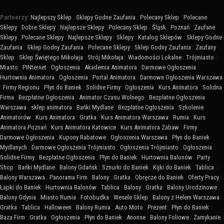
Partnerzy:
Najlepszy Sklep
:
Sklepy Godne Zaufania
:
Polecany Sklep
:
Polecane
Sklepy
:
Dobre Sklepy
:
Najlepsze Sklepy
:
Polecany Sklep
:
Śląsk
:
Poznań
:
Zaufane
Sklepy
:
Polecane Sklepy
:
Najlepsze Sklepy
:
Sklepy
:
Katalog Sklepów
:
Sklepy Godne
Zaufania
:
Sklep Godny Zaufania
:
Polecane Sklepy
:
Sklep Godny Zaufania
:
Zaufany
Sklep
:
Sklep Świętego Mikołaja
:
Strój Mikołaja
:
Wiadomości Lokalne
:
Trójmiasto
:
Miasto
:
PINternet
:
Ogłoszenia
:
Akademia Animatora
:
Darmowe Ogłoszenia
:
Hurtownia Animatora
:
Ogłoszenia
:
Portal Animatora
:
Darmowe Ogłoszenia Warszawa
:
Firmy Regionu
:
Płyn do Baniek
:
Solidne Firmy
:
Ogłoszenia
:
Kurs Animatora
:
Solidna
Firma
:
Bezpłatne Ogłoszenia
:
Animator Czasu Wolnego
:
Bezpłatne Ogłoszenia
Warszawa
:
sklep animatora
:
Bańki Mydlane
:
Bezpłatne Ogłoszenia
:
Szkolenie
Animatorów
:
Kurs Animatora
:
Gratka
:
Kurs Animatora Warszawa
:
Rumia
:
Kurs
Animatora Poznań
:
Kurs Animatora Katowice
:
Kurs Animatora Zabaw
:
Firmy
:
Darmowe Ogłoszenia
:
Kupony Rabatowe
:
Ogłoszenia Warszawa
:
Płyn do Baniek
Mydlanych
:
Darmowe Ogłoszenia Trójmiasto
:
Ogłoszenia Trójmiasto
:
Ogłoszenia
:
Solidne Firmy
:
Bezpłatne Ogłoszenia
:
Płyn do Baniek
:
Hurtownia Balonów
:
Party
Shop
:
Bańki Mydlane
:
Balony Gdańsk
:
Sznurki do Baniek
:
Kijki do Baniek
:
Tablica
:
Balony Warszawa
:
Panorama Firm
:
Balony
:
Gratka
:
Obręcze do Baniek
:
Oferty Pracy
:
Łapki do Baniek
:
Hurtownia Balonów
:
Tablica
:
Balony
:
Gratka
:
Balony Urodzinowe
:
Balony Gdynia
:
Miasto Rumia
:
Fotobudka
:
Wesele Sklep
:
Balony z Helem Warszawa
:
Gratka
:
Tablica
:
Halloween
:
Balony Rumia
:
Auto Moto
:
Prezent
:
Płyn do Baniek
:
Baza Firm
:
Gratka
:
Ogłoszenia
:
Płyn do Baniek
:
Anonse
:
Balony Foliowe
:
Zamykanie