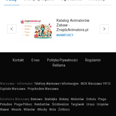
Kurs Animatora
SZKOLENIA I KURSY
Kontakt
O nas
Polityka Prywatności
Regulamin
Reklama
Warszawa - Informator:
Telefony Alarmowe i Informacyjne
:
MCK Warszawa 19115
:
Szpitale Warszawa
:
Przychodnie Warszawa
Dzielnice Warszawy:
Bemowo
:
Białołęka
:
Bielany
:
Mokotów
:
Ochota
:
Praga-
Południe
:
Praga-Północ
:
Rembertów
:
Śródmieście
:
Targówek
:
Ursus
:
Ursynów
:
Wawer
:
Wesoła
:
Wilanów
:
Włochy
:
Wola
:
Żoliborz