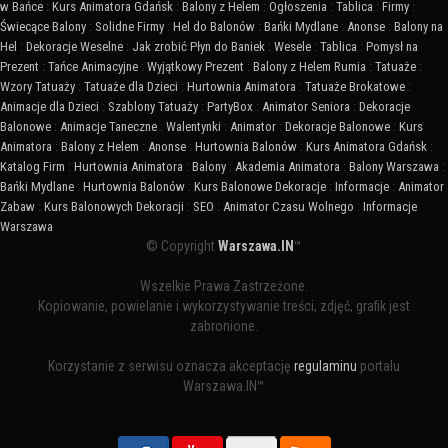
w Bańce
:
Kurs Animatora Gdańsk
:
Balony z Helem
:
Ogłoszenia
:
Tablica
:
Firmy
:
Świecące Balony
:
Solidne Firmy
:
Hel do Balonów
:
Bańki Mydlane
:
Anonse
:
Balony na
Hel
:
Dekoracje Weselne
:
Jak zrobić Płyn do Baniek
:
Wesele
:
Tablica
:
Pomysł na
Prezent
:
Tańce Animacyjne
:
Wyjątkowy Prezent
:
Balony z Helem Rumia
:
Tatuaże
:
Wzory Tatuaży
:
Tatuaże dla Dzieci
:
Hurtownia Animatora
:
Tatuaże Brokatowe
:
Animacje dla Dzieci
:
Szablony Tatuaży
:
PartyBox
:
Animator Seniora
:
Dekoracje
Balonowe
:
Animacje Taneczne
:
Walentynki
:
Animator
:
Dekoracje Balonowe
:
Kurs
Animatora
:
Balony z Helem
:
Anonse
:
Hurtownia Balonów
:
Kurs Animatora Gdańsk
:
Katalog Firm
:
Hurtownia Animatora
:
Balony
:
Akademia Animatora
:
Balony Warszawa
:
Bańki Mydlane
:
Hurtownia Balonów
:
Kurs Balonowe Dekoracje
:
Informacje
:
Animator
Zabaw
:
Kurs Balonowych Dekoracji
:
SEO
:
Animator Czasu Wolnego
:
Informacje
Warszawa
© Copyright
Warszawa.IN
™
Wszelkie Prawa Zastrzeżone.
Kopiowanie, powielanie i wykorzystywanie treści, zdjęć, grafik jest
zabronione.
Korzystanie z serwisu oznacza akceptację
regulaminu
portalu
Warszawa.IN™