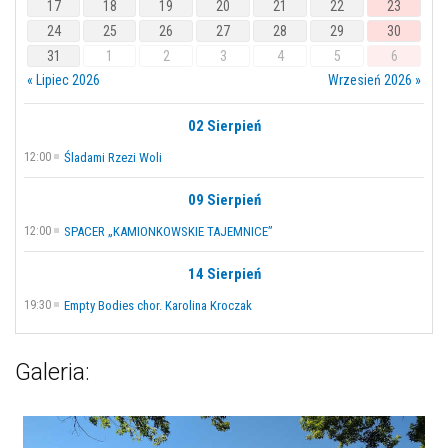
17
18
19
20
21
22
23
24
25
26
27
28
29
30
31
1
2
3
4
5
6
« Lipiec 2026
Wrzesień 2026 »
02 Sierpień
12:00
Śladami Rzezi Woli
09 Sierpień
12:00
SPACER „KAMIONKOWSKIE TAJEMNICE”
14 Sierpień
19:30
Empty Bodies chor. Karolina Kroczak
Galeria: