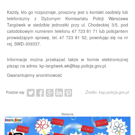
Każdy, kto go rozpoznaje, proszony jest o kontakt osobisty lub
telefoniczny z Dyżurnym Komisariatu Policji Warszawa
Targówek w siedzibie jednostki przy ul. Chodeckiej 3/5, pod
całodobowym numerem telefonu 47 723 81 71 lub policjantem
prowadzącym sprawę, tel. 47 723 81 52, powołując się na nr
rej. SWD-309337.
Informacje można przekazać także w formie elektronicznej
pisząc na adres: kp-targówek.wk@ksp.policja.gov.pl.
Gwarantujemy anonimowość
Źródło: ksp.policja.gov.pl
Podziel się:
Reklama