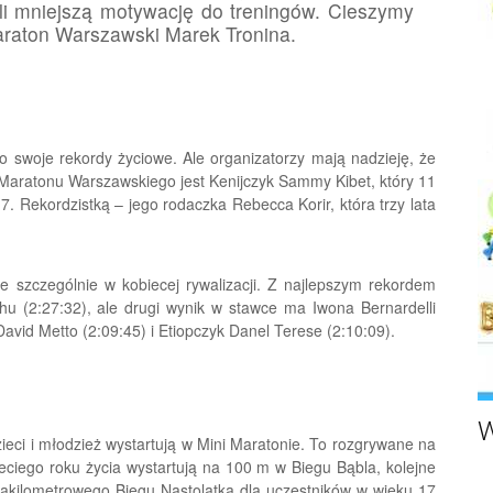
li mniejszą motywację do treningów. Cieszymy
Maraton Warszawski Marek Tronina.
o swoje rekordy życiowe. Ale organizatorzy mają nadzieję, że
 Maratonu Warszawskiego jest Kenijczyk Sammy Kibet, który 11
. Rekordzistką – jego rodaczka Rebecca Korir, która trzy lata
 szczególnie w kobiecej rywalizacji. Z najlepszym rekordem
hu (2:27:32), ale drugi wynik w stawce ma Iwona Bernardelli
avid Metto (2:09:45) i Etiopczyk Danel Terese (2:10:09).
W
zieci i młodzież wystartują w Mini Maratonie. To rozgrywane na
trzeciego roku życia wystartują na 100 m w Biegu Bąbla, kolejne
rakilometrowego Biegu Nastolatka dla uczestników w wieku 17