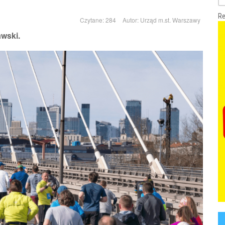
Re
Czytane: 284
Autor:
Urząd m.st. Warszawy
awski.