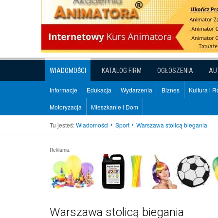
WIADOMOŚCI
KATALOG FIRM
OGŁOSZENIA
AU
Informacje
Edukacja
Wydarzenia
Biznes
Kultura i 
Motoryzacja
Mieszkanie i Dom
Tu jesteś:
Wiadomości
Sport
Warszawa stolicą biegania
Reklama:
Warszawa stolicą biegania