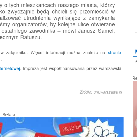
y o tych mieszkańcach naszego miasta, którzy
lko zwyczajnie będą chcieli się przemieścić w
alizować utrudnienia wynikające z zamykania
liśmy organizatorów, by kolejne ulice otwierane
iu ostatniego zawodnika – mówi Janusz Samel,
ołecznym Ratuszu.
w załączniku. Więcej informacji można znaleźć na
stronie
e
.
J
nternetowej
. Impreza jest współfinansowana przez warszawski
Re
Źródło: um.warszawa.pl
Reklama