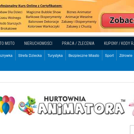
TO MOTO
NIERUCHOMOŚCI
PRACA / ZLECENIA
KUPONY / KODY 
Rozrywka
Strefa Dziecka
Turystyka
Bezpieczne Miasto
Sport
Zdrowie