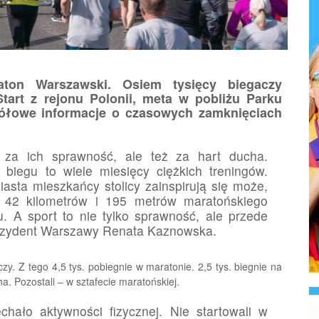
aton Warszawski. Osiem tysięcy biegaczy
Start z rejonu Polonii, meta w pobliżu Parku
gółowe informacje o czasowych zamknięciach
 za ich sprawność, ale też za hart ducha.
biegu to wiele miesięcy ciężkich treningów.
asta mieszkańcy stolicy zainspirują się może,
a 42 kilometrów i 195 metrów maratońskiego
u. A sport to nie tylko sprawność, ale przede
ezydent Warszawy Renata Kaznowska.
czy. Z tego 4,5 tys. pobiegnie w maratonie. 2,5 tys. biegnie na
. Pozostali – w sztafecie maratońskiej.
hało aktywności fizycznej. Nie startowali w