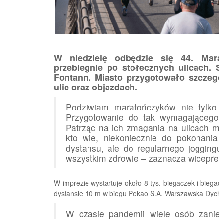
W niedzielę odbędzie się 44. Mar
przebiegnie po stołecznych ulicach. 
Fontann. Miasto przygotowało szcze
ulic oraz objazdach.
Podziwiam maratończyków nie tylko
Przygotowanie do tak wymagającego 
Patrząc na ich zmagania na ulicach mi
kto wie, niekoniecznie do pokonani
dystansu, ale do regularnego jogging
wszystkim zdrowie – zaznacza wicepr
W imprezie wystartuje około 8 tys. biegaczek i biega
dystansie 10 m w biegu Pekao S.A. Warszawska Dycha
W czasie pandemii wiele osób zaniec