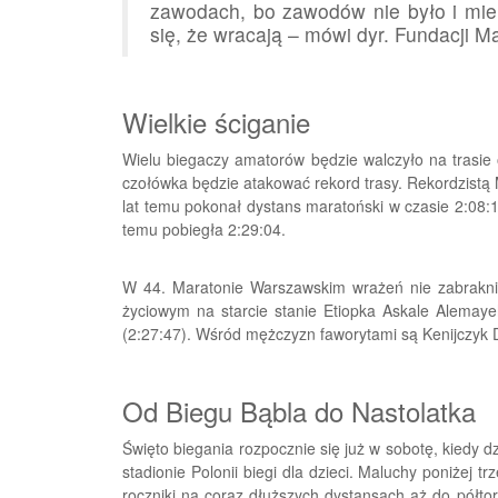
zawodach, bo zawodów nie było i mie
się, że wracają – mówi dyr. Fundacji 
Wielkie ściganie
Wielu biegaczy amatorów będzie walczyło na trasie 
czołówka będzie atakować rekord trasy. Rekordzistą
lat temu pokonał dystans maratoński w czasie 2:08:17
temu pobiegła 2:29:04.
W 44. Maratonie Warszawskim wrażeń nie zabraknie
życiowym na starcie stanie Etiopka Askale Alemaye
(2:27:47). Wśród mężczyzn faworytami są Kenijczyk D
Od Biegu Bąbla do Nastolatka
Święto biegania rozpocznie się już w sobotę, kiedy d
stadionie Polonii biegi dla dzieci. Maluchy poniżej 
roczniki na coraz dłuższych dystansach aż do półto