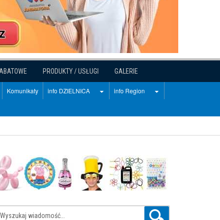
RABATOWE
PRODUKTY / USŁUGI
GALERIE
Komunikaty
info DZIELNICA
info Region