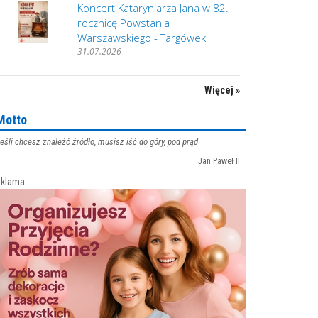
Koncert Kataryniarza Jana w 82.
rocznicę Powstania
Warszawskiego - Targówek
31.07.2026
Więcej »
Motto
eśli chcesz znaleźć źródło, musisz iść do góry, pod prąd
Jan Paweł II
klama