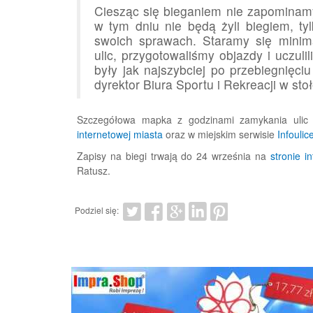
Ciesząc się bieganiem nie zapominam
w tym dniu nie będą żyli biegiem, ty
swoich sprawach. Staramy się minim
ulic, przygotowaliśmy objazdy i uczuli
były jak najszybciej po przebiegnięc
dyrektor Biura Sportu i Rekreacji w st
Szczegółowa mapka z godzinami zamykania ulic 
internetowej miasta
oraz w miejskim serwisie
Infoulic
Zapisy na biegi trwają do 24 września na
stronie i
Ratusz.
Podziel się: