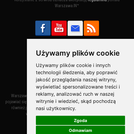
Warszawa.IN™
Używamy plików cookie
Bezpieczne Płatności obsługuje:
Używamy plików cookie i innych
technologii śledzenia, aby poprawić
jakość przeglądania naszej witryny,
wyświetlać spersonalizowane treści i
reklamy, analizować ruch w naszej
Warszawa – miasto stołeczne Warszawa. Nazwa miasta zaczęła
witrynie i wiedzieć, skąd pochodzą
pojawiać się w dokumentach w XIV wieku jako Warszewa, a od XV wieku
nasi użytkownicy.
również jako Warszowa. Zmiana nazwy na Warszawa w XV wieku
wynikała z mazowieckiej wymowy dialektycznej.
Zgoda
Odmawiam