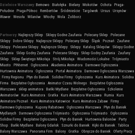
Dzielnice Warszawy:
Bemowo
:
Białołęka
:
Bielany
:
Mokotów
:
Ochota
:
Praga-
Południe
:
Praga-Północ
:
Rembertów
:
Śródmieście
:
Targówek
:
Ursus
:
Ursynów
:
Wawer
:
Wesoła
:
Wilanów
:
Włochy
:
Wola
:
Żoliborz
Partnerzy:
Najlepszy Sklep
:
Sklepy Godne Zaufania
:
Polecany Sklep
:
Polecane
Sklepy
:
Dobre Sklepy
:
Najlepsze Sklepy
:
Polecany Sklep
:
Śląsk
:
Poznań
:
Zaufane
Sklepy
:
Polecane Sklepy
:
Najlepsze Sklepy
:
Sklepy
:
Katalog Sklepów
:
Sklepy Godne
Zaufania
:
Sklep Godny Zaufania
:
Polecane Sklepy
:
Sklep Godny Zaufania
:
Zaufany
Sklep
:
Sklep Świętego Mikołaja
:
Strój Mikołaja
:
Wiadomości Lokalne
:
Trójmiasto
:
Miasto
:
PINternet
:
Ogłoszenia
:
Akademia Animatora
:
Darmowe Ogłoszenia
:
Hurtownia Animatora
:
Ogłoszenia
:
Portal Animatora
:
Darmowe Ogłoszenia Warszawa
:
Firmy Regionu
:
Płyn do Baniek
:
Solidne Firmy
:
Ogłoszenia
:
Kurs Animatora
:
Solidna
Firma
:
Bezpłatne Ogłoszenia
:
Animator Czasu Wolnego
:
Bezpłatne Ogłoszenia
Warszawa
:
sklep animatora
:
Bańki Mydlane
:
Bezpłatne Ogłoszenia
:
Szkolenie
Animatorów
:
Kurs Animatora
:
Gratka
:
Kurs Animatora Warszawa
:
Rumia
:
Kurs
Animatora Poznań
:
Kurs Animatora Katowice
:
Kurs Animatora Zabaw
:
Firmy
:
Darmowe Ogłoszenia
:
Kupony Rabatowe
:
Ogłoszenia Warszawa
:
Płyn do Baniek
Mydlanych
:
Darmowe Ogłoszenia Trójmiasto
:
Ogłoszenia Trójmiasto
:
Ogłoszenia
:
Solidne Firmy
:
Bezpłatne Ogłoszenia
:
Płyn do Baniek
:
Hurtownia Balonów
:
Party
Shop
:
Bańki Mydlane
:
Balony Gdańsk
:
Sznurki do Baniek
:
Kijki do Baniek
:
Tablica
:
Balony Warszawa
:
Panorama Firm
:
Balony
:
Gratka
:
Obręcze do Baniek
:
Oferty Pracy
: