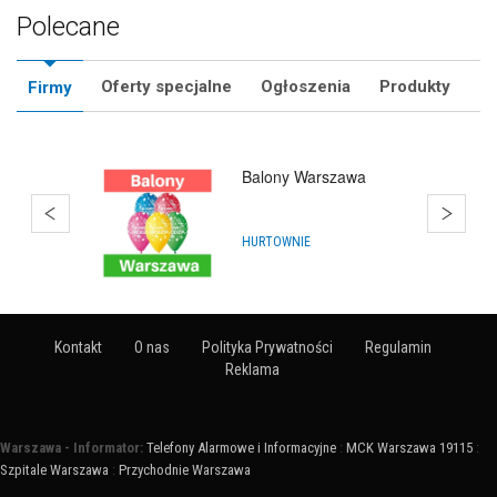
Polecane
Oferty specjalne
Ogłoszenia
Produkty
Firmy
Katalog Animatorów
Zabaw -
ZnajdzAnimatora.pl
ANIMATORZY
Kontakt
O nas
Polityka Prywatności
Regulamin
Reklama
Warszawa - Informator:
Telefony Alarmowe i Informacyjne
:
MCK Warszawa 19115
:
Szpitale Warszawa
:
Przychodnie Warszawa