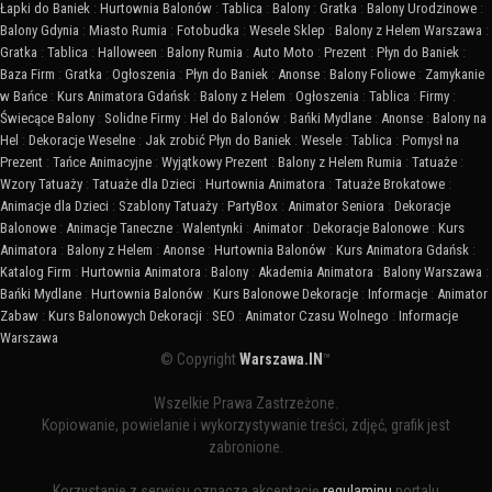
Łapki do Baniek
:
Hurtownia Balonów
:
Tablica
:
Balony
:
Gratka
:
Balony Urodzinowe
:
Balony Gdynia
:
Miasto Rumia
:
Fotobudka
:
Wesele Sklep
:
Balony z Helem Warszawa
:
Gratka
:
Tablica
:
Halloween
:
Balony Rumia
:
Auto Moto
:
Prezent
:
Płyn do Baniek
:
Baza Firm
:
Gratka
:
Ogłoszenia
:
Płyn do Baniek
:
Anonse
:
Balony Foliowe
:
Zamykanie
w Bańce
:
Kurs Animatora Gdańsk
:
Balony z Helem
:
Ogłoszenia
:
Tablica
:
Firmy
:
Świecące Balony
:
Solidne Firmy
:
Hel do Balonów
:
Bańki Mydlane
:
Anonse
:
Balony na
Hel
:
Dekoracje Weselne
:
Jak zrobić Płyn do Baniek
:
Wesele
:
Tablica
:
Pomysł na
Prezent
:
Tańce Animacyjne
:
Wyjątkowy Prezent
:
Balony z Helem Rumia
:
Tatuaże
:
Wzory Tatuaży
:
Tatuaże dla Dzieci
:
Hurtownia Animatora
:
Tatuaże Brokatowe
:
Animacje dla Dzieci
:
Szablony Tatuaży
:
PartyBox
:
Animator Seniora
:
Dekoracje
Balonowe
:
Animacje Taneczne
:
Walentynki
:
Animator
:
Dekoracje Balonowe
:
Kurs
Animatora
:
Balony z Helem
:
Anonse
:
Hurtownia Balonów
:
Kurs Animatora Gdańsk
:
Katalog Firm
:
Hurtownia Animatora
:
Balony
:
Akademia Animatora
:
Balony Warszawa
:
Bańki Mydlane
:
Hurtownia Balonów
:
Kurs Balonowe Dekoracje
:
Informacje
:
Animator
Zabaw
:
Kurs Balonowych Dekoracji
:
SEO
:
Animator Czasu Wolnego
:
Informacje
Warszawa
© Copyright
Warszawa.IN
™
Wszelkie Prawa Zastrzeżone.
Kopiowanie, powielanie i wykorzystywanie treści, zdjęć, grafik jest
zabronione.
Korzystanie z serwisu oznacza akceptację
regulaminu
portalu