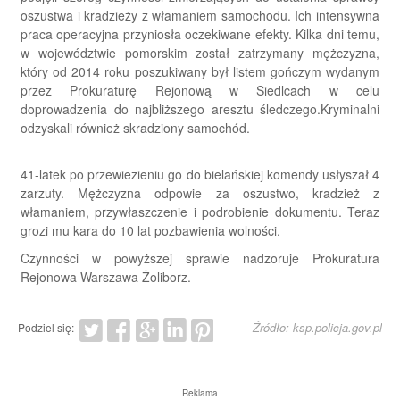
oszustwa i kradzieży z włamaniem samochodu. Ich intensywna
praca operacyjna przyniosła oczekiwane efekty. Kilka dni temu,
w województwie pomorskim został zatrzymany mężczyzna,
który od 2014 roku poszukiwany był listem gończym wydanym
przez Prokuraturę Rejonową w Siedlcach w celu
doprowadzenia do najbliższego aresztu śledczego.Kryminalni
odzyskali również skradziony samochód.
41-latek po przewiezieniu go do bielańskiej komendy usłyszał 4
zarzuty. Mężczyzna odpowie za oszustwo, kradzież z
włamaniem, przywłaszczenie i podrobienie dokumentu. Teraz
grozi mu kara do 10 lat pozbawienia wolności.
Czynności w powyższej sprawie nadzoruje Prokuratura
Rejonowa Warszawa Żoliborz.
Źródło: ksp.policja.gov.pl
Podziel się:
Reklama