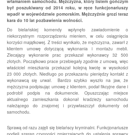
włamaniem samochodu. Mężczyzna, który listem gończym
był poszukiwany od 2014 roku, w ręce funkcjonariuszy
wpadł w województwie pomorskim. Mężczyźnie grozi teraz
kara do 10 lat pozbawienia wolności.
Do bielańskiej komendy wpłynęło zawiadomienie o
niekorzystnym rozporządzeniu mieniem, w celu osiągnięcia
korzyści majątkowej. Z treści wynikało, że mężczyzna, zawarł z
klientem umowę dotyczącą wykonania i montażu mebli.
Zlecający wykonanie prac przekazał wykonawcy 32 500
złotych. Początkowo prace przebiegały zgodnie z umową, więc
właściciel mieszkania przekazał kolejną kwotę w wysokości
23 000 złotych. Niedługo po przekazaniu pieniędzy kontakt z
wykonawcą się urwał. Bardzo szybko wyszło na jaw, że
mężczyzna podpisując umowę z klientem, podał fikcyjne dane i
podrobił podpis na dokumencie. Opuszczając miejsce
aktualnego zamieszkania dokonał kradzieży samochodu
należącego do znajomej i przywłaszczył dokumenty od
samochodu.
Sprawą od razu zajęli się bielańscy kryminalni. Funkcjonariusze
podjęli szereg czynności zmierzających do ustalenia sprawcy