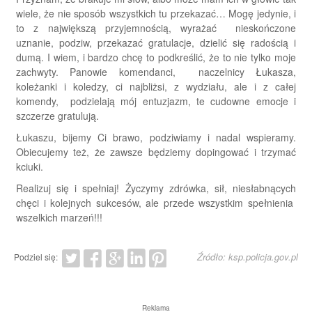
wiele, że nie sposób wszystkich tu przekazać… Mogę jedynie, i
to z największą przyjemnością, wyrażać nieskończone
uznanie, podziw, przekazać gratulacje, dzielić się radością i
dumą. I wiem, i bardzo chcę to podkreślić, że to nie tylko moje
zachwyty. Panowie komendanci, naczelnicy Łukasza,
koleżanki i koledzy, ci najbliżsi, z wydziału, ale i z całej
komendy, podzielają mój entuzjazm, te cudowne emocje i
szczerze gratulują.
Łukaszu, bijemy Ci brawo, podziwiamy i nadal wspieramy.
Obiecujemy też, że zawsze będziemy dopingować i trzymać
kciuki.
Realizuj się i spełniaj! Życzymy zdrówka, sił, niesłabnących
chęci i kolejnych sukcesów, ale przede wszystkim spełnienia
wszelkich marzeń!!!
Źródło: ksp.policja.gov.pl
Podziel się:
Reklama