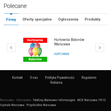
Polecane
Oferty specjalne
Ogłoszenia
Produkty
Firmy
Bańki Mydlane
Warszawa
HURTOWNIE
Kontakt
O nas
Polityka Prywatności
Regulamin
Reklama
Warszawa - Informator:
Telefony Alarmowe i Informacyjne
:
MCK Warszawa 19115
:
Szpitale Warszawa
:
Przychodnie Warszawa