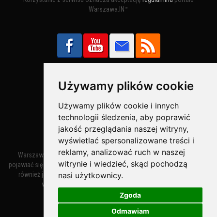
Warszawa.IN™
Używamy plików cookie
Bezpieczne Płatności obsługuje:
Używamy plików cookie i innych
technologii śledzenia, aby poprawić
jakość przeglądania naszej witryny,
wyświetlać spersonalizowane treści i
reklamy, analizować ruch w naszej
Warszawa – miasto stołeczne Warszawa. Nazwa miasta zaczęła
witrynie i wiedzieć, skąd pochodzą
pojawiać się w dokumentach w XIV wieku jako Warszewa, a od XV wieku
nasi użytkownicy.
również jako Warszowa. Zmiana nazwy na Warszawa w XV wieku
wynikała z mazowieckiej wymowy dialektycznej.
Zgoda
Odmawiam