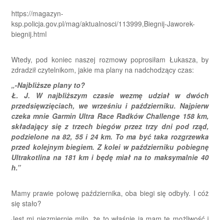
https://magazyn-
ksp.policja.gov.pl/mag/aktualnosci/113999,Biegnij-Jaworek-
biegnij.html
Wtedy, pod koniec naszej rozmowy poprosiłam Łukasza, by
zdradził czytelnikom, jakie ma plany na nadchodzący czas:
„-Najbliższe plany to?
Ł. J. W najbliższym czasie wezmę udział w dwóch
przedsięwzięciach, we wrześniu i październiku. Najpierw
czeka mnie Garmin Ultra Race Radków Challenge 158 km,
składający się z trzech biegów przez trzy dni pod rząd,
podzielone na 82, 55 i 24 km. To ma być taka rozgrzewka
przed kolejnym biegiem. Z kolei w październiku pobiegnę
Ultrakotlina na 181 km i będę miał na to maksymalnie 40
h.”
Mamy prawie połowę października, oba biegi się odbyły. I cóż
się stało?
Jest mi niezmiernie miło, że to właśnie ja mam tę możliwość i