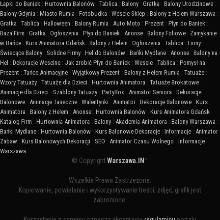
Łapki do Baniek
:
Hurtownia Balonów
:
Tablica
:
Balony
:
Gratka
:
Balony Urodzinowe
:
Balony Gdynia
:
Miasto Rumia
:
Fotobudka
:
Wesele Sklep
:
Balony z Helem Warszawa
:
Gratka
:
Tablica
:
Halloween
:
Balony Rumia
:
Auto Moto
:
Prezent
:
Płyn do Baniek
:
Baza Firm
:
Gratka
:
Ogłoszenia
:
Płyn do Baniek
:
Anonse
:
Balony Foliowe
:
Zamykanie
w Bańce
:
Kurs Animatora Gdańsk
:
Balony z Helem
:
Ogłoszenia
:
Tablica
:
Firmy
:
Świecące Balony
:
Solidne Firmy
:
Hel do Balonów
:
Bańki Mydlane
:
Anonse
:
Balony na
Hel
:
Dekoracje Weselne
:
Jak zrobić Płyn do Baniek
:
Wesele
:
Tablica
:
Pomysł na
Prezent
:
Tańce Animacyjne
:
Wyjątkowy Prezent
:
Balony z Helem Rumia
:
Tatuaże
:
Wzory Tatuaży
:
Tatuaże dla Dzieci
:
Hurtownia Animatora
:
Tatuaże Brokatowe
:
Animacje dla Dzieci
:
Szablony Tatuaży
:
PartyBox
:
Animator Seniora
:
Dekoracje
Balonowe
:
Animacje Taneczne
:
Walentynki
:
Animator
:
Dekoracje Balonowe
:
Kurs
Animatora
:
Balony z Helem
:
Anonse
:
Hurtownia Balonów
:
Kurs Animatora Gdańsk
:
Katalog Firm
:
Hurtownia Animatora
:
Balony
:
Akademia Animatora
:
Balony Warszawa
:
Bańki Mydlane
:
Hurtownia Balonów
:
Kurs Balonowe Dekoracje
:
Informacje
:
Animator
Zabaw
:
Kurs Balonowych Dekoracji
:
SEO
:
Animator Czasu Wolnego
:
Informacje
Warszawa
© Copyright
Warszawa.IN
™
Wszelkie Prawa Zastrzeżone.
Kopiowanie, powielanie i wykorzystywanie treści, zdjęć, grafik jest
zabronione.
Korzystanie z serwisu oznacza akceptację
regulaminu
portalu