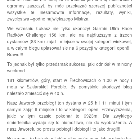
ogromny zaszczyt, by móc przekazać szerszej publiczności
wszystkie te niesamowite informacje, rezultaty, wyniki,
zwycięstwa –godne największego Mistrza.
We wrześniu Łukasz nie tylko ukończył Garmin Ultra Race
Radków Challenge 158 km, ale na najdłuższym z trzech
dystansów (83 km) zajął I miejsce w swojej kategorii wiekowej,
a w całym biegu uplasował sie na 6 pozycji w kategorii open!!!
Brawo!!!
To jednak był tylko przedsmak sukcesu, jaki odniósł w miniony
weekend.
181 kilometrów, góry, start w Piechowicach o 1.00 w nocy i
meta w Szklarskiej Porębie. By pomyślnie ukończyć bieg
należało zmieścić się w 40 h.
Nasz Jaworek przebiegł ten dystans w 25 h i 11 minut i tym
samym zajął II miejsce i to w kategorii open! Przewyższenia,
jakie w tym czasie pokonał to 6923m. Dla zwykłego
śmiertelnika wydaje się to niemożliwe, nie do wyobrażenia. A
nasz Jaworek, po prostu pobiegł i dobiegł i to jako drugi!!!
Przyznam, że brakuje mi słów, albo może mam ich w głowie tak