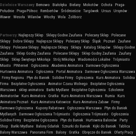
Dzielnice Warszawy:
Bemowo
:
Białołęka
:
Bielany
:
Mokotów
:
Ochota
:
Praga-
Południe
:
Praga-Północ
:
Rembertów
:
Śródmieście
:
Targówek
:
Ursus
:
Ursynów
:
Wawer
:
Wesoła
:
Wilanów
:
Włochy
:
Wola
:
Żoliborz
Partnerzy:
Najlepszy Sklep
:
Sklepy Godne Zaufania
:
Polecany Sklep
:
Polecane
Sklepy
:
Dobre Sklepy
:
Najlepsze Sklepy
:
Polecany Sklep
:
Śląsk
:
Poznań
:
Zaufane
Sklepy
:
Polecane Sklepy
:
Najlepsze Sklepy
:
Sklepy
:
Katalog Sklepów
:
Sklepy Godne
Zaufania
:
Sklep Godny Zaufania
:
Polecane Sklepy
:
Sklep Godny Zaufania
:
Zaufany
Sklep
:
Sklep Świętego Mikołaja
:
Strój Mikołaja
:
Wiadomości Lokalne
:
Trójmiasto
:
Miasto
:
PINternet
:
Ogłoszenia
:
Akademia Animatora
:
Darmowe Ogłoszenia
:
Hurtownia Animatora
:
Ogłoszenia
:
Portal Animatora
:
Darmowe Ogłoszenia Warszawa
:
Firmy Regionu
:
Płyn do Baniek
:
Solidne Firmy
:
Ogłoszenia
:
Kurs Animatora
:
Solidna
Firma
:
Bezpłatne Ogłoszenia
:
Animator Czasu Wolnego
:
Bezpłatne Ogłoszenia
Warszawa
:
sklep animatora
:
Bańki Mydlane
:
Bezpłatne Ogłoszenia
:
Szkolenie
Animatorów
:
Kurs Animatora
:
Gratka
:
Kurs Animatora Warszawa
:
Rumia
:
Kurs
Animatora Poznań
:
Kurs Animatora Katowice
:
Kurs Animatora Zabaw
:
Firmy
:
Darmowe Ogłoszenia
:
Kupony Rabatowe
:
Ogłoszenia Warszawa
:
Płyn do Baniek
Mydlanych
:
Darmowe Ogłoszenia Trójmiasto
:
Ogłoszenia Trójmiasto
:
Ogłoszenia
:
Solidne Firmy
:
Bezpłatne Ogłoszenia
:
Płyn do Baniek
:
Hurtownia Balonów
:
Party
Shop
:
Bańki Mydlane
:
Balony Gdańsk
:
Sznurki do Baniek
:
Kijki do Baniek
:
Tablica
:
Balony Warszawa
:
Panorama Firm
:
Balony
:
Gratka
:
Obręcze do Baniek
:
Oferty Pracy
: