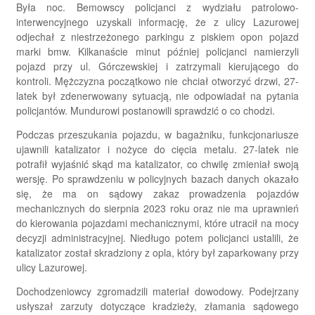
Była noc. Bemowscy policjanci z wydziału patrolowo-
interwencyjnego uzyskali informację, że z ulicy Lazurowej
odjechał z niestrzeżonego parkingu z piskiem opon pojazd
marki bmw. Kilkanaście minut później policjanci namierzyli
pojazd przy ul. Górczewskiej i zatrzymali kierującego do
kontroli. Mężczyzna początkowo nie chciał otworzyć drzwi, 27-
latek był zdenerwowany sytuacją, nie odpowiadał na pytania
policjantów. Mundurowi postanowili sprawdzić o co chodzi.
Podczas przeszukania pojazdu, w bagażniku, funkcjonariusze
ujawnili katalizator i nożyce do cięcia metalu. 27-latek nie
potrafił wyjaśnić skąd ma katalizator, co chwilę zmieniał swoją
wersję. Po sprawdzeniu w policyjnych bazach danych okazało
się, że ma on sądowy zakaz prowadzenia pojazdów
mechanicznych do sierpnia 2023 roku oraz nie ma uprawnień
do kierowania pojazdami mechanicznymi, które utracił na mocy
decyzji administracyjnej. Niedługo potem policjanci ustalili, że
katalizator został skradziony z opla, który był zaparkowany przy
ulicy Lazurowej.
Dochodzeniowcy zgromadzili materiał dowodowy. Podejrzany
usłyszał zarzuty dotyczące kradzieży, złamania sądowego