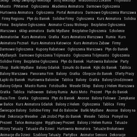
Sklep
:
Sklep Świętego Mikołaja
:
Strój Mikołaja
:
Wiadomości Lokalne
:
Trójmiasto
:
Miasto
:
PINternet
:
Ogłoszenia
:
Akademia Animatora
:
Darmowe Ogłoszenia
:
Hurtownia Animatora
:
Ogłoszenia
:
Portal Animatora
:
Darmowe Ogłoszenia Warszawa
:
Firmy Regionu
:
Płyn do Baniek
:
Solidne Firmy
:
Ogłoszenia
:
Kurs Animatora
:
Solidna
Firma
:
Bezpłatne Ogłoszenia
:
Animator Czasu Wolnego
:
Bezpłatne Ogłoszenia
Warszawa
:
sklep animatora
:
Bańki Mydlane
:
Bezpłatne Ogłoszenia
:
Szkolenie
Animatorów
:
Kurs Animatora
:
Gratka
:
Kurs Animatora Warszawa
:
Rumia
:
Kurs
Animatora Poznań
:
Kurs Animatora Katowice
:
Kurs Animatora Zabaw
:
Firmy
:
Darmowe Ogłoszenia
:
Kupony Rabatowe
:
Ogłoszenia Warszawa
:
Płyn do Baniek
Mydlanych
:
Darmowe Ogłoszenia Trójmiasto
:
Ogłoszenia Trójmiasto
:
Ogłoszenia
:
Solidne Firmy
:
Bezpłatne Ogłoszenia
:
Płyn do Baniek
:
Hurtownia Balonów
:
Party
Shop
:
Bańki Mydlane
:
Balony Gdańsk
:
Sznurki do Baniek
:
Kijki do Baniek
:
Tablica
:
Balony Warszawa
:
Panorama Firm
:
Balony
:
Gratka
:
Obręcze do Baniek
:
Oferty Pracy
:
Łapki do Baniek
:
Hurtownia Balonów
:
Tablica
:
Balony
:
Gratka
:
Balony Urodzinowe
:
Balony Gdynia
:
Miasto Rumia
:
Fotobudka
:
Wesele Sklep
:
Balony z Helem Warszawa
:
Gratka
:
Tablica
:
Halloween
:
Balony Rumia
:
Auto Moto
:
Prezent
:
Płyn do Baniek
:
Baza Firm
:
Gratka
:
Ogłoszenia
:
Płyn do Baniek
:
Anonse
:
Balony Foliowe
:
Zamykanie
w Bańce
:
Kurs Animatora Gdańsk
:
Balony z Helem
:
Ogłoszenia
:
Tablica
:
Firmy
:
Świecące Balony
:
Solidne Firmy
:
Hel do Balonów
:
Bańki Mydlane
:
Anonse
:
Balony na
Hel
:
Dekoracje Weselne
:
Jak zrobić Płyn do Baniek
:
Wesele
:
Tablica
:
Pomysł na
Prezent
:
Tańce Animacyjne
:
Wyjątkowy Prezent
:
Balony z Helem Rumia
:
Tatuaże
:
Wzory Tatuaży
:
Tatuaże dla Dzieci
:
Hurtownia Animatora
:
Tatuaże Brokatowe
:
Animacje dla Dzieci
:
Szablony Tatuaży
:
PartyBox
:
Animator Seniora
:
Dekoracje