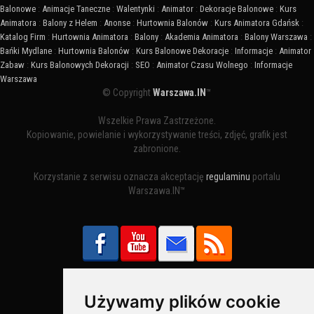
Balonowe
:
Animacje Taneczne
:
Walentynki
:
Animator
:
Dekoracje Balonowe
:
Kurs
Animatora
:
Balony z Helem
:
Anonse
:
Hurtownia Balonów
:
Kurs Animatora Gdańsk
:
Katalog Firm
:
Hurtownia Animatora
:
Balony
:
Akademia Animatora
:
Balony Warszawa
:
Bańki Mydlane
:
Hurtownia Balonów
:
Kurs Balonowe Dekoracje
:
Informacje
:
Animator
Zabaw
:
Kurs Balonowych Dekoracji
:
SEO
:
Animator Czasu Wolnego
:
Informacje
Warszawa
© Copyright
Warszawa.IN
™
Wszelkie Prawa Zastrzeżone.
Kopiowanie, powielanie i wykorzystywanie treści, zdjęć, grafik jest
zabronione.
Korzystanie z serwisu oznacza akceptację
regulaminu
portalu
Warszawa.IN™
Używamy plików cookie
Bezpieczne Płatności obsługuje: