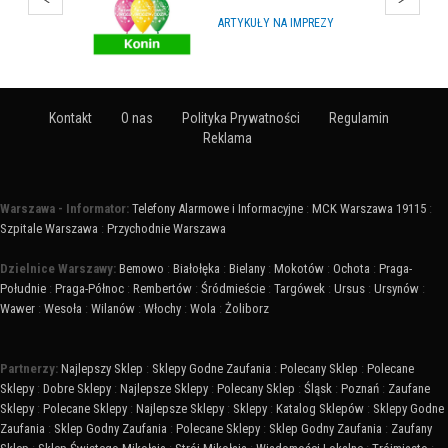
HURTOWNIE
Kontakt
O nas
Polityka Prywatności
Regulamin
Reklama
Warszawa - Informator:
Telefony Alarmowe i Informacyjne
:
MCK Warszawa 19115
:
Szpitale Warszawa
:
Przychodnie Warszawa
Dzielnice Warszawy:
Bemowo
:
Białołęka
:
Bielany
:
Mokotów
:
Ochota
:
Praga-
Południe
:
Praga-Północ
:
Rembertów
:
Śródmieście
:
Targówek
:
Ursus
:
Ursynów
:
Wawer
:
Wesoła
:
Wilanów
:
Włochy
:
Wola
:
Żoliborz
Partnerzy:
Najlepszy Sklep
:
Sklepy Godne Zaufania
:
Polecany Sklep
:
Polecane
Sklepy
:
Dobre Sklepy
:
Najlepsze Sklepy
:
Polecany Sklep
:
Śląsk
:
Poznań
:
Zaufane
Sklepy
:
Polecane Sklepy
:
Najlepsze Sklepy
:
Sklepy
:
Katalog Sklepów
:
Sklepy Godne
Zaufania
:
Sklep Godny Zaufania
:
Polecane Sklepy
:
Sklep Godny Zaufania
:
Zaufany