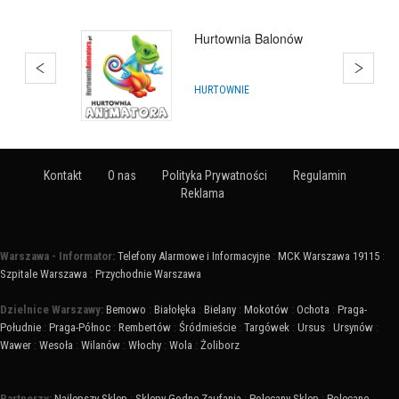
Q'Joy - Bańki Mydlane
ARTYKUŁY NA IMPREZY
Kontakt
O nas
Polityka Prywatności
Regulamin
Reklama
Warszawa - Informator:
Telefony Alarmowe i Informacyjne
:
MCK Warszawa 19115
:
Szpitale Warszawa
:
Przychodnie Warszawa
Dzielnice Warszawy:
Bemowo
:
Białołęka
:
Bielany
:
Mokotów
:
Ochota
:
Praga-
Południe
:
Praga-Północ
:
Rembertów
:
Śródmieście
:
Targówek
:
Ursus
:
Ursynów
:
Wawer
:
Wesoła
:
Wilanów
:
Włochy
:
Wola
:
Żoliborz
Partnerzy:
Najlepszy Sklep
:
Sklepy Godne Zaufania
:
Polecany Sklep
:
Polecane