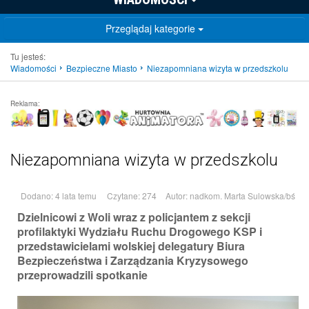
Przeglądaj kategorie
Tu jesteś:
Wiadomości
Bezpieczne Miasto
Niezapomniana wizyta w przedszkolu
Reklama:
Niezapomniana wizyta w przedszkolu
Dodano: 4 lata temu
Czytane: 274
Autor:
nadkom. Marta Sulowska/bś
Dzielnicowi z Woli wraz z policjantem z sekcji
profilaktyki Wydziału Ruchu Drogowego KSP i
przedstawicielami wolskiej delegatury Biura
Bezpieczeństwa i Zarządzania Kryzysowego
przeprowadzili spotkanie