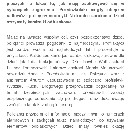
pieszych, a także to, jak mają zachowywać się w
sytuacjach zagrożenia. Przedszkolaki mogły obejrzeć
radiowóz i policyjny motocykl. Na koniec spotkania dzieci
otrzymały kamizelki odblaskowe.
Mając na uwadze wspólny cel, czyli bezpieczeństwo dzieci,
policjanci prowadzą pogadanki z najmłodszymi. Profilaktyka
jest bardzo ważna od najmłodszych lat i procentuje w
przyszłości. Każde spotkanie jest bardzo ciekawe, zarówno dla
dzieci jak i dla funkcjonariuszy. Dzielnicowi z Woli aspirant
Łukasz Tomaszewski i starszy aspirant Marcin Matuszewski
odwiedzili dzieci z Przedszkola nr 134. Policjanci wraz z
aspirantem Arturem Jaguszewskim ze stołecznej profilaktyki
Wydziału Ruchu Drogowego przeprowadzili pogadankę na
temat bezpiecznych zachowań, przedstawili zasady
bezpiecznego poruszania się po drogach oraz dużą uwagę
zwrócili na kontakt z obcą im osobą.
Policjanci przypomnieli informację między innymi o numerach
alarmowych i zachęcali także najmłodszych do używania
elementów odblaskowych. Dzieci miały również okazję