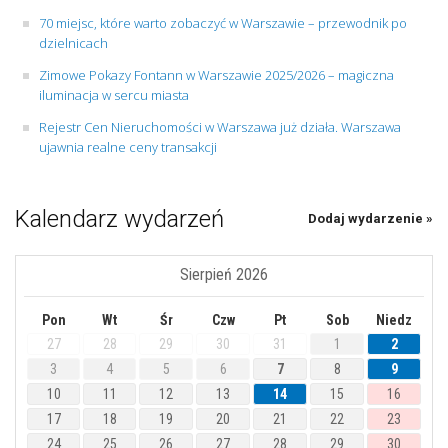
70 miejsc, które warto zobaczyć w Warszawie – przewodnik po
dzielnicach
Zimowe Pokazy Fontann w Warszawie 2025/2026 – magiczna
iluminacja w sercu miasta
Rejestr Cen Nieruchomości w Warszawa już działa. Warszawa
ujawnia realne ceny transakcji
Kalendarz wydarzeń
Dodaj wydarzenie »
Sierpień 2026
Pon
Wt
Śr
Czw
Pt
Sob
Niedz
27
28
29
30
31
1
2
3
4
5
6
7
8
9
10
11
12
13
14
15
16
17
18
19
20
21
22
23
24
25
26
27
28
29
30