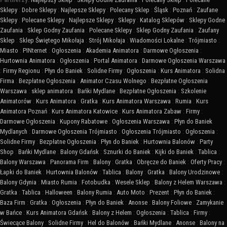
Sklepy
:
Dobre Sklepy
:
Najlepsze Sklepy
:
Polecany Sklep
:
Śląsk
:
Poznań
:
Zaufane
Sklepy
:
Polecane Sklepy
:
Najlepsze Sklepy
:
Sklepy
:
Katalog Sklepów
:
Sklepy Godne
Zaufania
:
Sklep Godny Zaufania
:
Polecane Sklepy
:
Sklep Godny Zaufania
:
Zaufany
Sklep
:
Sklep Świętego Mikołaja
:
Strój Mikołaja
:
Wiadomości Lokalne
:
Trójmiasto
:
Miasto
:
PINternet
:
Ogłoszenia
:
Akademia Animatora
:
Darmowe Ogłoszenia
:
Hurtownia Animatora
:
Ogłoszenia
:
Portal Animatora
:
Darmowe Ogłoszenia Warszawa
:
Firmy Regionu
:
Płyn do Baniek
:
Solidne Firmy
:
Ogłoszenia
:
Kurs Animatora
:
Solidna
Firma
:
Bezpłatne Ogłoszenia
:
Animator Czasu Wolnego
:
Bezpłatne Ogłoszenia
Warszawa
:
sklep animatora
:
Bańki Mydlane
:
Bezpłatne Ogłoszenia
:
Szkolenie
Animatorów
:
Kurs Animatora
:
Gratka
:
Kurs Animatora Warszawa
:
Rumia
:
Kurs
Animatora Poznań
:
Kurs Animatora Katowice
:
Kurs Animatora Zabaw
:
Firmy
:
Darmowe Ogłoszenia
:
Kupony Rabatowe
:
Ogłoszenia Warszawa
:
Płyn do Baniek
Mydlanych
:
Darmowe Ogłoszenia Trójmiasto
:
Ogłoszenia Trójmiasto
:
Ogłoszenia
:
Solidne Firmy
:
Bezpłatne Ogłoszenia
:
Płyn do Baniek
:
Hurtownia Balonów
:
Party
Shop
:
Bańki Mydlane
:
Balony Gdańsk
:
Sznurki do Baniek
:
Kijki do Baniek
:
Tablica
:
Balony Warszawa
:
Panorama Firm
:
Balony
:
Gratka
:
Obręcze do Baniek
:
Oferty Pracy
:
Łapki do Baniek
:
Hurtownia Balonów
:
Tablica
:
Balony
:
Gratka
:
Balony Urodzinowe
:
Balony Gdynia
:
Miasto Rumia
:
Fotobudka
:
Wesele Sklep
:
Balony z Helem Warszawa
:
Gratka
:
Tablica
:
Halloween
:
Balony Rumia
:
Auto Moto
:
Prezent
:
Płyn do Baniek
:
Baza Firm
:
Gratka
:
Ogłoszenia
:
Płyn do Baniek
:
Anonse
:
Balony Foliowe
:
Zamykanie
w Bańce
:
Kurs Animatora Gdańsk
:
Balony z Helem
:
Ogłoszenia
:
Tablica
:
Firmy
:
Świecące Balony
:
Solidne Firmy
:
Hel do Balonów
:
Bańki Mydlane
:
Anonse
:
Balony na