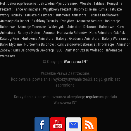
Hel
:
Dekoracje Weselne
:
Jak zrobić Płyn do Baniek
:
Wesele
:
Tablica
:
Pomysł na
Prezent
:
Tańce Animacyjne
:
Wyjątkowy Prezent
:
Balony z Helem Rumia
:
Tatuaże
:
Wzory Tatuaży
:
Tatuaże dla Dzieci
:
Hurtownia Animatora
:
Tatuaże Brokatowe
:
Animacje dla Dzieci
:
Szablony Tatuaży
:
PartyBox
:
Animator Seniora
:
Dekoracje
Balonowe
:
Animacje Taneczne
:
Walentynki
:
Animator
:
Dekoracje Balonowe
:
Kurs
Animatora
:
Balony z Helem
:
Anonse
:
Hurtownia Balonów
:
Kurs Animatora Gdańsk
:
Katalog Firm
:
Hurtownia Animatora
:
Balony
:
Akademia Animatora
:
Balony Warszawa
:
Bańki Mydlane
:
Hurtownia Balonów
:
Kurs Balonowe Dekoracje
:
Informacje
:
Animator
Zabaw
:
Kurs Balonowych Dekoracji
:
SEO
:
Animator Czasu Wolnego
:
Informacje
Warszawa
© Copyright
Warszawa.IN
™
Wszelkie Prawa Zastrzeżone.
Kopiowanie, powielanie i wykorzystywanie treści, zdjęć, grafik jest
zabronione.
Korzystanie z serwisu oznacza akceptację
regulaminu
portalu
Warszawa.IN™