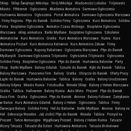
Sklep
:
Sklep Świętego Mikołaja
:
Strój Mikołaja
:
Wiadomości Lokalne
:
Trójmiasto
:
Miasto
:
PINternet
:
Ogłoszenia
:
Akademia Animatora
:
Darmowe Ogłoszenia
:
Hurtownia Animatora
:
Ogłoszenia
:
Portal Animatora
:
Darmowe Ogłoszenia Warszawa
:
Firmy Regionu
:
Płyn do Baniek
:
Solidne Firmy
:
Ogłoszenia
:
Kurs Animatora
:
Solidna
Firma
:
Bezpłatne Ogłoszenia
:
Animator Czasu Wolnego
:
Bezpłatne Ogłoszenia
Warszawa
:
sklep animatora
:
Bańki Mydlane
:
Bezpłatne Ogłoszenia
:
Szkolenie
Animatorów
:
Kurs Animatora
:
Gratka
:
Kurs Animatora Warszawa
:
Rumia
:
Kurs
Animatora Poznań
:
Kurs Animatora Katowice
:
Kurs Animatora Zabaw
:
Firmy
:
Darmowe Ogłoszenia
:
Kupony Rabatowe
:
Ogłoszenia Warszawa
:
Płyn do Baniek
Mydlanych
:
Darmowe Ogłoszenia Trójmiasto
:
Ogłoszenia Trójmiasto
:
Ogłoszenia
:
Solidne Firmy
:
Bezpłatne Ogłoszenia
:
Płyn do Baniek
:
Hurtownia Balonów
:
Party
Shop
:
Bańki Mydlane
:
Balony Gdańsk
:
Sznurki do Baniek
:
Kijki do Baniek
:
Tablica
:
Balony Warszawa
:
Panorama Firm
:
Balony
:
Gratka
:
Obręcze do Baniek
:
Oferty Pracy
:
Łapki do Baniek
:
Hurtownia Balonów
:
Tablica
:
Balony
:
Gratka
:
Balony Urodzinowe
:
Balony Gdynia
:
Miasto Rumia
:
Fotobudka
:
Wesele Sklep
:
Balony z Helem Warszawa
:
Gratka
:
Tablica
:
Halloween
:
Balony Rumia
:
Auto Moto
:
Prezent
:
Płyn do Baniek
:
Baza Firm
:
Gratka
:
Ogłoszenia
:
Płyn do Baniek
:
Anonse
:
Balony Foliowe
:
Zamykanie
w Bańce
:
Kurs Animatora Gdańsk
:
Balony z Helem
:
Ogłoszenia
:
Tablica
:
Firmy
:
Świecące Balony
:
Solidne Firmy
:
Hel do Balonów
:
Bańki Mydlane
:
Anonse
:
Balony na
Hel
:
Dekoracje Weselne
:
Jak zrobić Płyn do Baniek
:
Wesele
:
Tablica
:
Pomysł na
Prezent
:
Tańce Animacyjne
:
Wyjątkowy Prezent
:
Balony z Helem Rumia
:
Tatuaże
:
Wzory Tatuaży
:
Tatuaże dla Dzieci
:
Hurtownia Animatora
:
Tatuaże Brokatowe
: