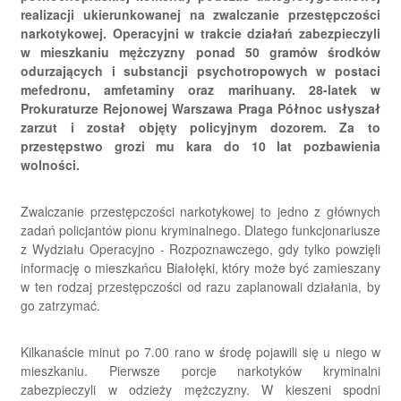
realizacji ukierunkowanej na zwalczanie przestępczości
narkotykowej. Operacyjni w trakcie działań zabezpieczyli
w mieszkaniu mężczyzny ponad 50 gramów środków
odurzających i substancji psychotropowych w postaci
mefedronu, amfetaminy oraz marihuany. 28-latek w
Prokuraturze Rejonowej Warszawa Praga Północ usłyszał
zarzut i został objęty policyjnym dozorem. Za to
przestępstwo grozi mu kara do 10 lat pozbawienia
wolności.
Zwalczanie przestępczości narkotykowej to jedno z głównych
zadań policjantów pionu kryminalnego. Dlatego funkcjonariusze
z Wydziału Operacyjno - Rozpoznawczego, gdy tylko powzięli
informację o mieszkańcu Białołęki, który może być zamieszany
w ten rodzaj przestępczości od razu zaplanowali działania, by
go zatrzymać.
Kilkanaście minut po 7.00 rano w środę pojawili się u niego w
mieszkaniu. Pierwsze porcje narkotyków kryminalni
zabezpieczyli w odzieży mężczyzny. W kieszeni spodni