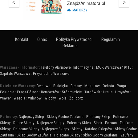
BIURA NIERUCHOMOŚCI
Kontakt
O nas
Polityka Prywatności
Regulamin
Reklama
Warszawa - Informator:
Telefony Alarmowe i Informacyjne
:
MCK Warszawa 19115
:
Szpitale Warszawa
:
Przychodnie Warszawa
Dzielnice Warszawy:
Bemowo
:
Białołęka
:
Bielany
:
Mokotów
:
Ochota
:
Praga-
Południe
:
Praga-Północ
:
Rembertów
:
Śródmieście
:
Targówek
:
Ursus
:
Ursynów
:
Wawer
:
Wesoła
:
Wilanów
:
Włochy
:
Wola
:
Żoliborz
Partnerzy:
Najlepszy Sklep
:
Sklepy Godne Zaufania
:
Polecany Sklep
:
Polecane
Sklepy
:
Dobre Sklepy
:
Najlepsze Sklepy
:
Polecany Sklep
:
Śląsk
:
Poznań
:
Zaufane
Sklepy
:
Polecane Sklepy
:
Najlepsze Sklepy
:
Sklepy
:
Katalog Sklepów
:
Sklepy Godne
Zaufania
:
Sklep Godny Zaufania
:
Polecane Sklepy
:
Sklep Godny Zaufania
:
Zaufany