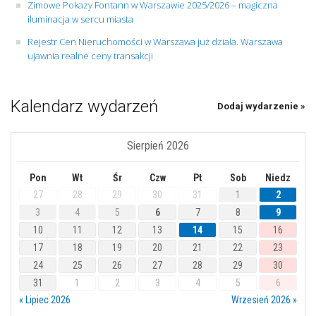
Zimowe Pokazy Fontann w Warszawie 2025/2026 – magiczna
iluminacja w sercu miasta
Rejestr Cen Nieruchomości w Warszawa już działa. Warszawa
ujawnia realne ceny transakcji
Kalendarz wydarzeń
Dodaj wydarzenie »
Sierpień 2026
Pon
Wt
Śr
Czw
Pt
Sob
Niedz
27
28
29
30
31
1
2
3
4
5
6
7
8
9
10
11
12
13
14
15
16
17
18
19
20
21
22
23
24
25
26
27
28
29
30
31
1
2
3
4
5
6
« Lipiec 2026
Wrzesień 2026 »