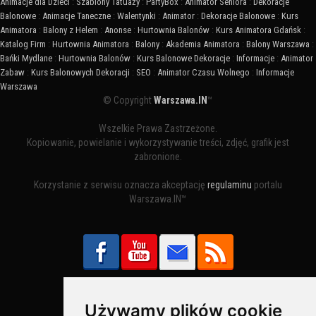
Animacje dla Dzieci
:
Szablony Tatuaży
:
PartyBox
:
Animator Seniora
:
Dekoracje
Balonowe
:
Animacje Taneczne
:
Walentynki
:
Animator
:
Dekoracje Balonowe
:
Kurs
Animatora
:
Balony z Helem
:
Anonse
:
Hurtownia Balonów
:
Kurs Animatora Gdańsk
:
Katalog Firm
:
Hurtownia Animatora
:
Balony
:
Akademia Animatora
:
Balony Warszawa
:
Bańki Mydlane
:
Hurtownia Balonów
:
Kurs Balonowe Dekoracje
:
Informacje
:
Animator
Zabaw
:
Kurs Balonowych Dekoracji
:
SEO
:
Animator Czasu Wolnego
:
Informacje
Warszawa
© Copyright
Warszawa.IN
™
Wszelkie Prawa Zastrzeżone.
Kopiowanie, powielanie i wykorzystywanie treści, zdjęć, grafik jest
zabronione.
Korzystanie z serwisu oznacza akceptację
regulaminu
portalu
Warszawa.IN™
Używamy plików cookie