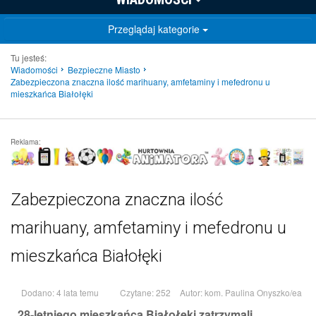
Przeglądaj kategorie
Tu jesteś:
Wiadomości
Bezpieczne Miasto
Zabezpieczona znaczna ilość marihuany, amfetaminy i mefedronu u
mieszkańca Białołęki
Reklama:
Zabezpieczona znaczna ilość
marihuany, amfetaminy i mefedronu u
mieszkańca Białołęki
Dodano: 4 lata temu
Czytane: 252
Autor:
kom. Paulina Onyszko/ea
28-letniego mieszkańca Białołęki zatrzymali