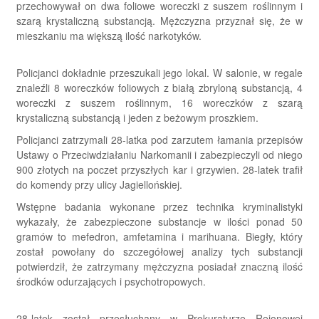
przechowywał on dwa foliowe woreczki z suszem roślinnym i
szarą krystaliczną substancją. Mężczyzna przyznał się, że w
mieszkaniu ma większą ilość narkotyków.
Policjanci dokładnie przeszukali jego lokal. W salonie, w regale
znaleźli 8 woreczków foliowych z białą zbryloną substancją, 4
woreczki z suszem roślinnym, 16 woreczków z szarą
krystaliczną substancją i jeden z beżowym proszkiem.
Policjanci zatrzymali 28-latka pod zarzutem łamania przepisów
Ustawy o Przeciwdziałaniu Narkomanii i zabezpieczyli od niego
900 złotych na poczet przyszłych kar i grzywien. 28-latek trafił
do komendy przy ulicy Jagiellońskiej.
Wstępne badania wykonane przez technika kryminalistyki
wykazały, że zabezpieczone substancje w ilości ponad 50
gramów to mefedron, amfetamina i marihuana. Biegły, który
został powołany do szczegółowej analizy tych substancji
potwierdził, że zatrzymany mężczyzna posiadał znaczną ilość
środków odurzających i psychotropowych.
28-latek został przesłuchany w Prokuraturze Rejonowej