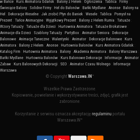
w Bańce
:
Kurs Animatora Gdańsk
:
Balony z Helem
:
Ogłoszenia
:
Tablica
:
Firmy
:
Świecące Balony
:
Solidne Firmy
:
Hel do Balonów
:
Bańki Mydlane
:
Anonse
:
Balony na
Hel
:
Dekoracje Weselne
:
Jak zrobić Płyn do Baniek
:
Wesele
:
Tablica
:
Pomysł na
Prezent
:
Tańce Animacyjne
:
Wyjątkowy Prezent
:
Balony z Helem Rumia
:
Tatuaże
:
Wzory Tatuaży
:
Tatuaże dla Dzieci
:
Hurtownia Animatora
:
Tatuaże Brokatowe
:
Animacje dla Dzieci
:
Szablony Tatuaży
:
PartyBox
:
Animator Seniora
:
Dekoracje
Balonowe
:
Animacje Taneczne
:
Walentynki
:
Animator
:
Dekoracje Balonowe
:
Kurs
Animatora
:
Balony z Helem
:
Anonse
:
Hurtownia Balonów
:
Kurs Animatora Gdańsk
:
Katalog Firm
:
Hurtownia Animatora
:
Balony
:
Akademia Animatora
:
Balony Warszawa
:
Bańki Mydlane
:
Hurtownia Balonów
:
Kurs Balonowe Dekoracje
:
Informacje
:
Animator
Zabaw
:
Kurs Balonowych Dekoracji
:
SEO
:
Animator Czasu Wolnego
:
Informacje
Warszawa
© Copyright
Warszawa.IN
™
Wszelkie Prawa Zastrzeżone.
Kopiowanie, powielanie i wykorzystywanie treści, zdjęć, grafik jest
zabronione.
Korzystanie z serwisu oznacza akceptację
regulaminu
portalu
Warszawa.IN™