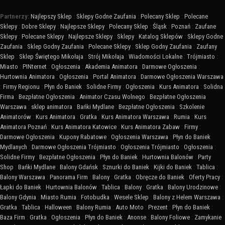
Partnerzy:
Najlepszy Sklep
:
Sklepy Godne Zaufania
:
Polecany Sklep
:
Polecane
Sklepy
:
Dobre Sklepy
:
Najlepsze Sklepy
:
Polecany Sklep
:
Śląsk
:
Poznań
:
Zaufane
Sklepy
:
Polecane Sklepy
:
Najlepsze Sklepy
:
Sklepy
:
Katalog Sklepów
:
Sklepy Godne
Zaufania
:
Sklep Godny Zaufania
:
Polecane Sklepy
:
Sklep Godny Zaufania
:
Zaufany
Sklep
:
Sklep Świętego Mikołaja
:
Strój Mikołaja
:
Wiadomości Lokalne
:
Trójmiasto
:
Miasto
:
PINternet
:
Ogłoszenia
:
Akademia Animatora
:
Darmowe Ogłoszenia
:
Hurtownia Animatora
:
Ogłoszenia
:
Portal Animatora
:
Darmowe Ogłoszenia Warszawa
:
Firmy Regionu
:
Płyn do Baniek
:
Solidne Firmy
:
Ogłoszenia
:
Kurs Animatora
:
Solidna
Firma
:
Bezpłatne Ogłoszenia
:
Animator Czasu Wolnego
:
Bezpłatne Ogłoszenia
Warszawa
:
sklep animatora
:
Bańki Mydlane
:
Bezpłatne Ogłoszenia
:
Szkolenie
Animatorów
:
Kurs Animatora
:
Gratka
:
Kurs Animatora Warszawa
:
Rumia
:
Kurs
Animatora Poznań
:
Kurs Animatora Katowice
:
Kurs Animatora Zabaw
:
Firmy
:
Darmowe Ogłoszenia
:
Kupony Rabatowe
:
Ogłoszenia Warszawa
:
Płyn do Baniek
Mydlanych
:
Darmowe Ogłoszenia Trójmiasto
:
Ogłoszenia Trójmiasto
:
Ogłoszenia
:
Solidne Firmy
:
Bezpłatne Ogłoszenia
:
Płyn do Baniek
:
Hurtownia Balonów
:
Party
Shop
:
Bańki Mydlane
:
Balony Gdańsk
:
Sznurki do Baniek
:
Kijki do Baniek
:
Tablica
:
Balony Warszawa
:
Panorama Firm
:
Balony
:
Gratka
:
Obręcze do Baniek
:
Oferty Pracy
:
Łapki do Baniek
:
Hurtownia Balonów
:
Tablica
:
Balony
:
Gratka
:
Balony Urodzinowe
:
Balony Gdynia
:
Miasto Rumia
:
Fotobudka
:
Wesele Sklep
:
Balony z Helem Warszawa
:
Gratka
:
Tablica
:
Halloween
:
Balony Rumia
:
Auto Moto
:
Prezent
:
Płyn do Baniek
:
Baza Firm
:
Gratka
:
Ogłoszenia
:
Płyn do Baniek
:
Anonse
:
Balony Foliowe
:
Zamykanie