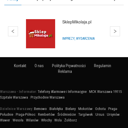
Hurtownia Balonów
HURTOWNIE
Kontakt
O nas
Polityka Prywatności
Regulamin
Reklama
Warszawa - Informator:
Telefony Alarmowe i Informacyjne
:
MCK Warszawa 19115
:
Szpitale Warszawa
:
Przychodnie Warszawa
Dzielnice Warszawy:
Bemowo
:
Białołęka
:
Bielany
:
Mokotów
:
Ochota
:
Praga-
Południe
:
Praga-Północ
:
Rembertów
:
Śródmieście
:
Targówek
:
Ursus
:
Ursynów
:
Wawer
:
Wesoła
:
Wilanów
:
Włochy
:
Wola
:
Żoliborz