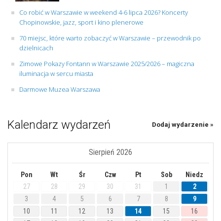
Co robić w Warszawie w weekend 4-6 lipca 2026? Koncerty
Chopinowskie, jazz, sport i kino plenerowe
70 miejsc, które warto zobaczyć w Warszawie – przewodnik po
dzielnicach
Zimowe Pokazy Fontann w Warszawie 2025/2026 – magiczna
iluminacja w sercu miasta
Darmowe Muzea Warszawa
Kalendarz wydarzeń
Dodaj wydarzenie »
Sierpień 2026
Pon
Wt
Śr
Czw
Pt
Sob
Niedz
27
28
29
30
31
1
2
3
4
5
6
7
8
9
10
11
12
13
14
15
16