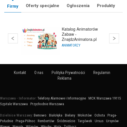
Oferty specjalne
Ogłoszenia
Produkty
Firmy
Balony Warszawa
HURTOWNIE
Kontakt
O nas
Polityka Prywatności
Regulamin
Reklama
Warszawa - Informator:
Telefony Alarmowe i Informacyjne
:
MCK Warszawa 19115
:
Szpitale Warszawa
:
Przychodnie Warszawa
Dzielnice Warszawy:
Bemowo
:
Białołęka
:
Bielany
:
Mokotów
:
Ochota
:
Praga-
Południe
:
Praga-Północ
:
Rembertów
:
Śródmieście
:
Targówek
:
Ursus
:
Ursynów
:
Wawer
:
Wesoła
:
Wilanów
:
Włochy
:
Wola
:
Żoliborz