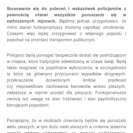
Stosowanie się do poleceń i wskazówek policjantów z
pewnością ułatwi wszystkim poruszanie się w
zatłoczonych rejonach.
Bądźmy jednak przygotowani, że
mimo starań funkcjonariuszy możemy napotkać utrudnienia.
Czasami więc lepiej zrezygnować z własnego pojazdu i
pojechać na cmentarz transportem publicznym.
Policjanci będą pomagać bezpiecznie dostać się podróżującym
w miejsca, które tradycyjnie odwiedzamy w czasie świąt. Będą
także reagować na popełniane wykroczenia, w szczególności
te które są głównymi przyczynami wypadków drogowych:
przekraczanie dozwolonych limitów prędkości
czy nieprawidłowe zachowania kierowców wobec pieszych,
zwłaszcza w rejonie przejść dla pieszych. Funkcjonariusze
zwrócą też uwagę na stan trzeźwości i stan psychofizyczny
kierujących pojazdami.
Pamiętajmy, że w okolicach cmentarzy będzie się poruszało
wielu pieszych, w tym dużo osób starszych a zmienna jesienna
pogoda wpływa niekorzystnie na warunki podróżowania,