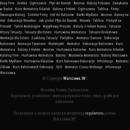
Baza Firm
:
Gratka
:
Ogłoszenia
:
Płyn do Baniek
:
Anonse
:
Balony Foliowe
:
Zamykanie
w Bańce
:
Kurs Animatora Gdańsk
:
Balony z Helem
:
Ogłoszenia
:
Tablica
:
Firmy
:
Świecące Balony
:
Solidne Firmy
:
Hel do Balonów
:
Bańki Mydlane
:
Anonse
:
Balony na
Hel
:
Dekoracje Weselne
:
Jak zrobić Płyn do Baniek
:
Wesele
:
Tablica
:
Pomysł na
Prezent
:
Tańce Animacyjne
:
Wyjątkowy Prezent
:
Balony z Helem Rumia
:
Tatuaże
:
Wzory Tatuaży
:
Tatuaże dla Dzieci
:
Hurtownia Animatora
:
Tatuaże Brokatowe
:
Animacje dla Dzieci
:
Szablony Tatuaży
:
PartyBox
:
Animator Seniora
:
Dekoracje
Balonowe
:
Animacje Taneczne
:
Walentynki
:
Animator
:
Dekoracje Balonowe
:
Kurs
Animatora
:
Balony z Helem
:
Anonse
:
Hurtownia Balonów
:
Kurs Animatora Gdańsk
:
Katalog Firm
:
Hurtownia Animatora
:
Balony
:
Akademia Animatora
:
Balony Warszawa
:
Bańki Mydlane
:
Hurtownia Balonów
:
Kurs Balonowe Dekoracje
:
Informacje
:
Animator
Zabaw
:
Kurs Balonowych Dekoracji
:
SEO
:
Animator Czasu Wolnego
:
Informacje
Warszawa
© Copyright
Warszawa.IN
™
Wszelkie Prawa Zastrzeżone.
Kopiowanie, powielanie i wykorzystywanie treści, zdjęć, grafik jest
zabronione.
Korzystanie z serwisu oznacza akceptację
regulaminu
portalu
Warszawa.IN™