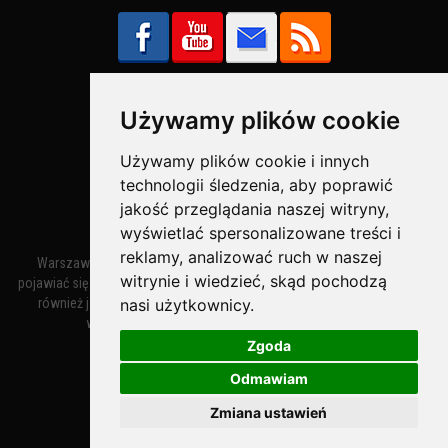
Używamy plików cookie
Bezpieczne Płatności obsługuje:
Używamy plików cookie i innych
technologii śledzenia, aby poprawić
jakość przeglądania naszej witryny,
wyświetlać spersonalizowane treści i
reklamy, analizować ruch w naszej
Warszawa – miasto stołeczne Warszawa. Nazwa miasta zaczęła
witrynie i wiedzieć, skąd pochodzą
pojawiać się w dokumentach w XIV wieku jako Warszewa, a od XV wieku
również jako Warszowa. Zmiana nazwy na Warszawa w XV wieku
nasi użytkownicy.
wynikała z mazowieckiej wymowy dialektycznej.
Zgoda
Odmawiam
Warszawa.IN
- Twoja Strona Warszawy™
Zmiana ustawień