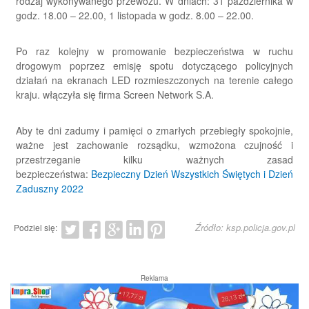
rodzaj wykonywanego przewozu. W dniach: 31 października w
godz. 18.00 – 22.00, 1 listopada w godz. 8.00 – 22.00.
Po raz kolejny w promowanie bezpieczeństwa w ruchu
drogowym poprzez emisję spotu dotyczącego policyjnych
działań na ekranach LED rozmieszczonych na terenie całego
kraju. włączyła się firma
Screen Network
S.A.
Aby te dni zadumy i pamięci o zmarłych przebiegły spokojnie,
ważne jest zachowanie rozsądku, wzmożona czujność i
przestrzeganie kilku ważnych zasad
bezpieczeństwa:
Bezpieczny Dzień Wszystkich Świętych i Dzień
Zaduszny 2022
Źródło: ksp.policja.gov.pl
Podziel się:
Reklama