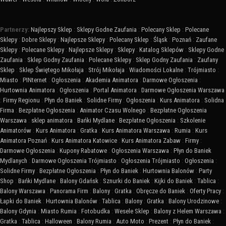
Partnerzy:
Najlepszy Sklep
:
Sklepy Godne Zaufania
:
Polecany Sklep
:
Polecane
Sklepy
:
Dobre Sklepy
:
Najlepsze Sklepy
:
Polecany Sklep
:
Śląsk
:
Poznań
:
Zaufane
Sklepy
:
Polecane Sklepy
:
Najlepsze Sklepy
:
Sklepy
:
Katalog Sklepów
:
Sklepy Godne
Zaufania
:
Sklep Godny Zaufania
:
Polecane Sklepy
:
Sklep Godny Zaufania
:
Zaufany
Sklep
:
Sklep Świętego Mikołaja
:
Strój Mikołaja
:
Wiadomości Lokalne
:
Trójmiasto
:
Miasto
:
PINternet
:
Ogłoszenia
:
Akademia Animatora
:
Darmowe Ogłoszenia
:
Hurtownia Animatora
:
Ogłoszenia
:
Portal Animatora
:
Darmowe Ogłoszenia Warszawa
:
Firmy Regionu
:
Płyn do Baniek
:
Solidne Firmy
:
Ogłoszenia
:
Kurs Animatora
:
Solidna
Firma
:
Bezpłatne Ogłoszenia
:
Animator Czasu Wolnego
:
Bezpłatne Ogłoszenia
Warszawa
:
sklep animatora
:
Bańki Mydlane
:
Bezpłatne Ogłoszenia
:
Szkolenie
Animatorów
:
Kurs Animatora
:
Gratka
:
Kurs Animatora Warszawa
:
Rumia
:
Kurs
Animatora Poznań
:
Kurs Animatora Katowice
:
Kurs Animatora Zabaw
:
Firmy
:
Darmowe Ogłoszenia
:
Kupony Rabatowe
:
Ogłoszenia Warszawa
:
Płyn do Baniek
Mydlanych
:
Darmowe Ogłoszenia Trójmiasto
:
Ogłoszenia Trójmiasto
:
Ogłoszenia
:
Solidne Firmy
:
Bezpłatne Ogłoszenia
:
Płyn do Baniek
:
Hurtownia Balonów
:
Party
Shop
:
Bańki Mydlane
:
Balony Gdańsk
:
Sznurki do Baniek
:
Kijki do Baniek
:
Tablica
:
Balony Warszawa
:
Panorama Firm
:
Balony
:
Gratka
:
Obręcze do Baniek
:
Oferty Pracy
:
Łapki do Baniek
:
Hurtownia Balonów
:
Tablica
:
Balony
:
Gratka
:
Balony Urodzinowe
:
Balony Gdynia
:
Miasto Rumia
:
Fotobudka
:
Wesele Sklep
:
Balony z Helem Warszawa
:
Gratka
:
Tablica
:
Halloween
:
Balony Rumia
:
Auto Moto
:
Prezent
:
Płyn do Baniek
: