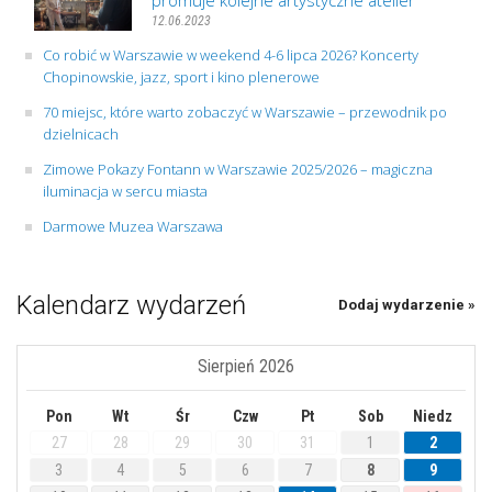
promuje kolejne artystyczne atelier
12.06.2023
Co robić w Warszawie w weekend 4-6 lipca 2026? Koncerty
Chopinowskie, jazz, sport i kino plenerowe
70 miejsc, które warto zobaczyć w Warszawie – przewodnik po
dzielnicach
Zimowe Pokazy Fontann w Warszawie 2025/2026 – magiczna
iluminacja w sercu miasta
Darmowe Muzea Warszawa
Kalendarz wydarzeń
Dodaj wydarzenie »
Sierpień 2026
Pon
Wt
Śr
Czw
Pt
Sob
Niedz
27
28
29
30
31
1
2
3
4
5
6
7
8
9