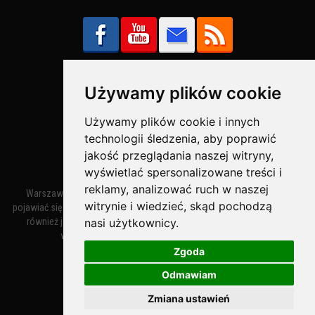
Używamy plików cookie
Bezpieczne Płatności obsługuje:
Używamy plików cookie i innych
technologii śledzenia, aby poprawić
jakość przeglądania naszej witryny,
wyświetlać spersonalizowane treści i
reklamy, analizować ruch w naszej
Warszawa – miasto stołeczne Warszawa. Nazwa miasta zaczęła
witrynie i wiedzieć, skąd pochodzą
pojawiać się w dokumentach w XIV wieku jako Warszewa, a od XV wieku
również jako Warszowa. Zmiana nazwy na Warszawa w XV wieku
nasi użytkownicy.
wynikała z mazowieckiej wymowy dialektycznej.
Zgoda
Odmawiam
Warszawa.IN
- Twoja Strona Warszawy™
Zmiana ustawień