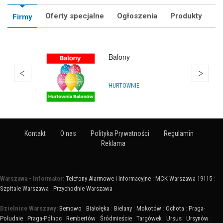
Oferty specjalne
Ogłoszenia
Produkty
Firmy
Hurtownia Balonów
Warszawa
HURTOWNIE
Kontakt
O nas
Polityka Prywatności
Regulamin
Reklama
Warszawa - Informator:
Telefony Alarmowe i Informacyjne
:
MCK Warszawa 19115
:
Szpitale Warszawa
:
Przychodnie Warszawa
Dzielnice Warszawy:
Bemowo
:
Białołęka
:
Bielany
:
Mokotów
:
Ochota
:
Praga-
Południe
:
Praga-Północ
:
Rembertów
:
Śródmieście
:
Targówek
:
Ursus
:
Ursynów
: