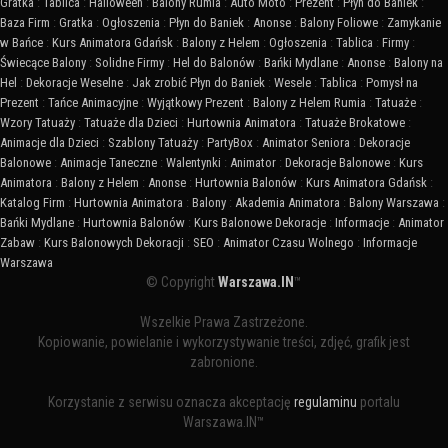
Gratka
:
Tablica
:
Halloween
:
Balony Rumia
:
Auto Moto
:
Prezent
:
Płyn do Baniek
:
Baza Firm
:
Gratka
:
Ogłoszenia
:
Płyn do Baniek
:
Anonse
:
Balony Foliowe
:
Zamykanie
w Bańce
:
Kurs Animatora Gdańsk
:
Balony z Helem
:
Ogłoszenia
:
Tablica
:
Firmy
:
Świecące Balony
:
Solidne Firmy
:
Hel do Balonów
:
Bańki Mydlane
:
Anonse
:
Balony na
Hel
:
Dekoracje Weselne
:
Jak zrobić Płyn do Baniek
:
Wesele
:
Tablica
:
Pomysł na
Prezent
:
Tańce Animacyjne
:
Wyjątkowy Prezent
:
Balony z Helem Rumia
:
Tatuaże
:
Wzory Tatuaży
:
Tatuaże dla Dzieci
:
Hurtownia Animatora
:
Tatuaże Brokatowe
:
Animacje dla Dzieci
:
Szablony Tatuaży
:
PartyBox
:
Animator Seniora
:
Dekoracje
Balonowe
:
Animacje Taneczne
:
Walentynki
:
Animator
:
Dekoracje Balonowe
:
Kurs
Animatora
:
Balony z Helem
:
Anonse
:
Hurtownia Balonów
:
Kurs Animatora Gdańsk
:
Katalog Firm
:
Hurtownia Animatora
:
Balony
:
Akademia Animatora
:
Balony Warszawa
:
Bańki Mydlane
:
Hurtownia Balonów
:
Kurs Balonowe Dekoracje
:
Informacje
:
Animator
Zabaw
:
Kurs Balonowych Dekoracji
:
SEO
:
Animator Czasu Wolnego
:
Informacje
Warszawa
© Copyright
Warszawa.IN
™
Wszelkie Prawa Zastrzeżone.
Kopiowanie, powielanie i wykorzystywanie treści, zdjęć, grafik jest
zabronione.
Korzystanie z serwisu oznacza akceptację
regulaminu
portalu
Warszawa.IN™