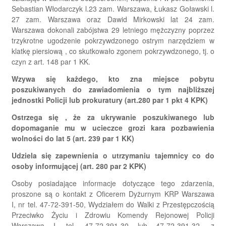
Sebastian Włodarczyk l.23 zam. Warszawa, Łukasz Goławski l.
27 zam. Warszawa oraz Dawid Mirkowski lat 24 zam.
Warszawa dokonali zabójstwa 29 letniego mężczyzny poprzez
trzykrotne ugodzenie pokrzywdzonego ostrym narzędziem w
klatkę piersiową , co skutkowało zgonem pokrzywdzonego, tj. o
czyn z art. 148 par 1 KK.
Wzywa się każdego, kto zna miejsce pobytu
poszukiwanych do zawiadomienia o tym najbliższej
jednostki Policji lub prokuratury (art.280 par 1 pkt 4 KPK)
Ostrzega się , że za ukrywanie poszukiwanego lub
dopomaganie mu w ucieczce grozi kara pozbawienia
wolności do lat 5 (art. 239 par 1 KK)
Udziela się zapewnienia o utrzymaniu tajemnicy co do
osoby informującej (art. 280 par 2 KPK)
Osoby posiadające informacje dotyczące tego zdarzenia,
proszone są o kontakt z Oficerem Dyżurnym KRP Warszawa
I, nr tel. 47-72-391-50, Wydziałem do Walki z Przestępczością
Przeciwko Życiu i Zdrowiu Komendy Rejonowej Policji
Warszawa I, tel. 47-72-391-30 lub 47-72-391-32, z