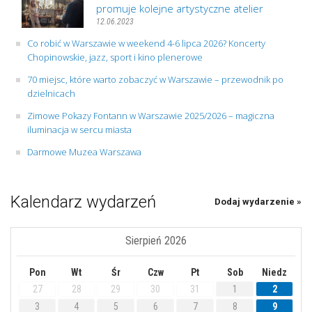
promuje kolejne artystyczne atelier
12.06.2023
Co robić w Warszawie w weekend 4-6 lipca 2026? Koncerty
Chopinowskie, jazz, sport i kino plenerowe
70 miejsc, które warto zobaczyć w Warszawie – przewodnik po
dzielnicach
Zimowe Pokazy Fontann w Warszawie 2025/2026 – magiczna
iluminacja w sercu miasta
Darmowe Muzea Warszawa
Kalendarz wydarzeń
Dodaj wydarzenie »
Sierpień 2026
Pon
Wt
Śr
Czw
Pt
Sob
Niedz
27
28
29
30
31
1
2
3
4
5
6
7
8
9