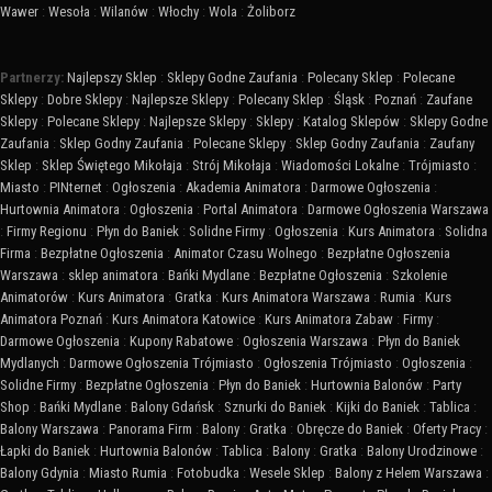
Wawer
:
Wesoła
:
Wilanów
:
Włochy
:
Wola
:
Żoliborz
Partnerzy:
Najlepszy Sklep
:
Sklepy Godne Zaufania
:
Polecany Sklep
:
Polecane
Sklepy
:
Dobre Sklepy
:
Najlepsze Sklepy
:
Polecany Sklep
:
Śląsk
:
Poznań
:
Zaufane
Sklepy
:
Polecane Sklepy
:
Najlepsze Sklepy
:
Sklepy
:
Katalog Sklepów
:
Sklepy Godne
Zaufania
:
Sklep Godny Zaufania
:
Polecane Sklepy
:
Sklep Godny Zaufania
:
Zaufany
Sklep
:
Sklep Świętego Mikołaja
:
Strój Mikołaja
:
Wiadomości Lokalne
:
Trójmiasto
:
Miasto
:
PINternet
:
Ogłoszenia
:
Akademia Animatora
:
Darmowe Ogłoszenia
:
Hurtownia Animatora
:
Ogłoszenia
:
Portal Animatora
:
Darmowe Ogłoszenia Warszawa
:
Firmy Regionu
:
Płyn do Baniek
:
Solidne Firmy
:
Ogłoszenia
:
Kurs Animatora
:
Solidna
Firma
:
Bezpłatne Ogłoszenia
:
Animator Czasu Wolnego
:
Bezpłatne Ogłoszenia
Warszawa
:
sklep animatora
:
Bańki Mydlane
:
Bezpłatne Ogłoszenia
:
Szkolenie
Animatorów
:
Kurs Animatora
:
Gratka
:
Kurs Animatora Warszawa
:
Rumia
:
Kurs
Animatora Poznań
:
Kurs Animatora Katowice
:
Kurs Animatora Zabaw
:
Firmy
:
Darmowe Ogłoszenia
:
Kupony Rabatowe
:
Ogłoszenia Warszawa
:
Płyn do Baniek
Mydlanych
:
Darmowe Ogłoszenia Trójmiasto
:
Ogłoszenia Trójmiasto
:
Ogłoszenia
:
Solidne Firmy
:
Bezpłatne Ogłoszenia
:
Płyn do Baniek
:
Hurtownia Balonów
:
Party
Shop
:
Bańki Mydlane
:
Balony Gdańsk
:
Sznurki do Baniek
:
Kijki do Baniek
:
Tablica
:
Balony Warszawa
:
Panorama Firm
:
Balony
:
Gratka
:
Obręcze do Baniek
:
Oferty Pracy
:
Łapki do Baniek
:
Hurtownia Balonów
:
Tablica
:
Balony
:
Gratka
:
Balony Urodzinowe
:
Balony Gdynia
:
Miasto Rumia
:
Fotobudka
:
Wesele Sklep
:
Balony z Helem Warszawa
: