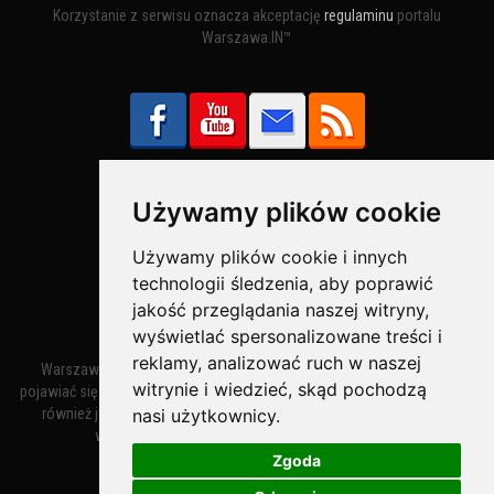
Korzystanie z serwisu oznacza akceptację
regulaminu
portalu
Warszawa.IN™
Używamy plików cookie
Bezpieczne Płatności obsługuje:
Używamy plików cookie i innych
technologii śledzenia, aby poprawić
jakość przeglądania naszej witryny,
wyświetlać spersonalizowane treści i
reklamy, analizować ruch w naszej
Warszawa – miasto stołeczne Warszawa. Nazwa miasta zaczęła
witrynie i wiedzieć, skąd pochodzą
pojawiać się w dokumentach w XIV wieku jako Warszewa, a od XV wieku
nasi użytkownicy.
również jako Warszowa. Zmiana nazwy na Warszawa w XV wieku
wynikała z mazowieckiej wymowy dialektycznej.
Zgoda