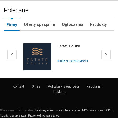
Polecane
Oferty specjalne
Ogłoszenia
Produkty
Firmy
Hurtownia Balonów
Gdańsk
HURTOWNIE
Kontakt
O nas
Polityka Prywatności
Regulamin
Reklama
Warszawa - Informator:
Telefony Alarmowe i Informacyjne
:
MCK Warszawa 19115
:
Szpitale Warszawa
:
Przychodnie Warszawa