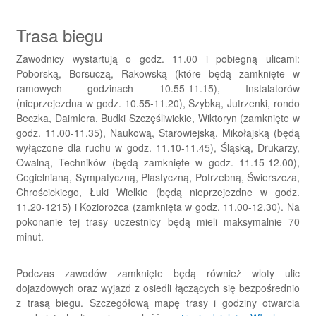
Trasa biegu
Zawodnicy wystartują o godz. 11.00 i pobiegną ulicami:
Poborską, Borsuczą, Rakowską (które będą zamknięte w
ramowych godzinach 10.55-11.15), Instalatorów
(nieprzejezdna w godz. 10.55-11.20), Szybką, Jutrzenki, rondo
Beczka, Daimlera, Budki Szczęśliwickie, Wiktoryn (zamknięte w
godz. 11.00-11.35), Naukową, Starowiejską, Mikołajską (będą
wyłączone dla ruchu w godz. 11.10-11.45), Śląską, Drukarzy,
Owalną, Techników (będą zamknięte w godz. 11.15-12.00),
Cegielnianą, Sympatyczną, Plastyczną, Potrzebną, Świerszcza,
Chrościckiego, Łuki Wielkie (będą nieprzejezdne w godz.
11.20-1215) i Koziorożca (zamknięta w godz. 11.00-12.30). Na
pokonanie tej trasy uczestnicy będą mieli maksymalnie 70
minut.
Podczas zawodów zamknięte będą również wloty ulic
dojazdowych oraz wyjazd z osiedli łączących się bezpośrednio
z trasą biegu. Szczegółową mapę trasy i godziny otwarcia