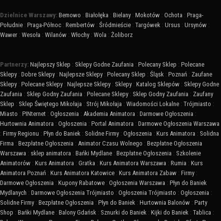
Dzielnice Warszawy:
Bemowo
:
Białołęka
:
Bielany
:
Mokotów
:
Ochota
:
Praga-
Południe
:
Praga-Północ
:
Rembertów
:
Śródmieście
:
Targówek
:
Ursus
:
Ursynów
:
Wawer
:
Wesoła
:
Wilanów
:
Włochy
:
Wola
:
Żoliborz
Partnerzy:
Najlepszy Sklep
:
Sklepy Godne Zaufania
:
Polecany Sklep
:
Polecane
Sklepy
:
Dobre Sklepy
:
Najlepsze Sklepy
:
Polecany Sklep
:
Śląsk
:
Poznań
:
Zaufane
Sklepy
:
Polecane Sklepy
:
Najlepsze Sklepy
:
Sklepy
:
Katalog Sklepów
:
Sklepy Godne
Zaufania
:
Sklep Godny Zaufania
:
Polecane Sklepy
:
Sklep Godny Zaufania
:
Zaufany
Sklep
:
Sklep Świętego Mikołaja
:
Strój Mikołaja
:
Wiadomości Lokalne
:
Trójmiasto
:
Miasto
:
PINternet
:
Ogłoszenia
:
Akademia Animatora
:
Darmowe Ogłoszenia
:
Hurtownia Animatora
:
Ogłoszenia
:
Portal Animatora
:
Darmowe Ogłoszenia Warszawa
:
Firmy Regionu
:
Płyn do Baniek
:
Solidne Firmy
:
Ogłoszenia
:
Kurs Animatora
:
Solidna
Firma
:
Bezpłatne Ogłoszenia
:
Animator Czasu Wolnego
:
Bezpłatne Ogłoszenia
Warszawa
:
sklep animatora
:
Bańki Mydlane
:
Bezpłatne Ogłoszenia
:
Szkolenie
Animatorów
:
Kurs Animatora
:
Gratka
:
Kurs Animatora Warszawa
:
Rumia
:
Kurs
Animatora Poznań
:
Kurs Animatora Katowice
:
Kurs Animatora Zabaw
:
Firmy
:
Darmowe Ogłoszenia
:
Kupony Rabatowe
:
Ogłoszenia Warszawa
:
Płyn do Baniek
Mydlanych
:
Darmowe Ogłoszenia Trójmiasto
:
Ogłoszenia Trójmiasto
:
Ogłoszenia
:
Solidne Firmy
:
Bezpłatne Ogłoszenia
:
Płyn do Baniek
:
Hurtownia Balonów
:
Party
Shop
:
Bańki Mydlane
:
Balony Gdańsk
:
Sznurki do Baniek
:
Kijki do Baniek
:
Tablica
: