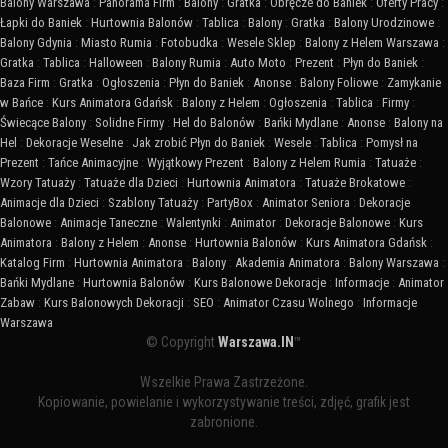
Balony Warszawa
:
Panorama Firm
:
Balony
:
Gratka
:
Obręcze do Baniek
:
Oferty Pracy
:
Łapki do Baniek
:
Hurtownia Balonów
:
Tablica
:
Balony
:
Gratka
:
Balony Urodzinowe
:
Balony Gdynia
:
Miasto Rumia
:
Fotobudka
:
Wesele Sklep
:
Balony z Helem Warszawa
:
Gratka
:
Tablica
:
Halloween
:
Balony Rumia
:
Auto Moto
:
Prezent
:
Płyn do Baniek
:
Baza Firm
:
Gratka
:
Ogłoszenia
:
Płyn do Baniek
:
Anonse
:
Balony Foliowe
:
Zamykanie
w Bańce
:
Kurs Animatora Gdańsk
:
Balony z Helem
:
Ogłoszenia
:
Tablica
:
Firmy
:
Świecące Balony
:
Solidne Firmy
:
Hel do Balonów
:
Bańki Mydlane
:
Anonse
:
Balony na
Hel
:
Dekoracje Weselne
:
Jak zrobić Płyn do Baniek
:
Wesele
:
Tablica
:
Pomysł na
Prezent
:
Tańce Animacyjne
:
Wyjątkowy Prezent
:
Balony z Helem Rumia
:
Tatuaże
:
Wzory Tatuaży
:
Tatuaże dla Dzieci
:
Hurtownia Animatora
:
Tatuaże Brokatowe
:
Animacje dla Dzieci
:
Szablony Tatuaży
:
PartyBox
:
Animator Seniora
:
Dekoracje
Balonowe
:
Animacje Taneczne
:
Walentynki
:
Animator
:
Dekoracje Balonowe
:
Kurs
Animatora
:
Balony z Helem
:
Anonse
:
Hurtownia Balonów
:
Kurs Animatora Gdańsk
:
Katalog Firm
:
Hurtownia Animatora
:
Balony
:
Akademia Animatora
:
Balony Warszawa
:
Bańki Mydlane
:
Hurtownia Balonów
:
Kurs Balonowe Dekoracje
:
Informacje
:
Animator
Zabaw
:
Kurs Balonowych Dekoracji
:
SEO
:
Animator Czasu Wolnego
:
Informacje
Warszawa
© Copyright
Warszawa.IN
™
Wszelkie Prawa Zastrzeżone.
Kopiowanie, powielanie i wykorzystywanie treści, zdjęć, grafik jest
zabronione.