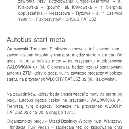
zawrotka przy skrzyżowaniu Grójecka-Harfowa – al.
Krakowska – (powrót: al. Krakowska – 1 Sierpnia)
Łopuszańska – Kleszczowa – Ryżowa – al. 4 Czerwca
1989 r. – Traktorzystów – URSUS-RATUSZ.
Autobus start-meta
Warszawski Transport Publiczny zapewnia też zawodnikom i
zawodniczkom bezpłatny transport między startem a metą. Od
godz. 10.00 w pobliżu mety – na przystanku autobusowym
WAŁOWICKA 01 (ul. Globusowa), będzie czekał oznakowany
autobus ZTM, który o godz. 10.15 zawiezie biegaczy w pobliże
startu, na przystanek WŁOCHY RATUSZ 02 (al. Krakowska).
Na zawodników, którzy będą chcieli wrócić z mety do startu po
biegu autobus będzie czekał na przystanku WAŁOWICKA 01.
Pierwszą turę biegaczy odwiezie na przystanek WŁOCHY
RATUSZ 02 o 12.30, a drugą o 13.15.
Organizatorzy biegu – Urząd Dzielnicy Włochy m.st. Warszawy
i fundacja Run Vegan – zachęcają też do kibicowania oraz