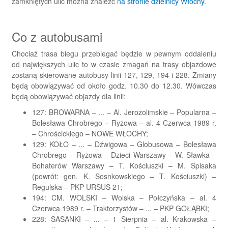
zamkniętych ulic można znaleźć
na stronie dzielnicy Włochy
.
Co z autobusami
Chociaż trasa biegu przebiegać będzie w pewnym oddaleniu
od największych ulic to w czasie zmagań na trasy objazdowe
zostaną skierowane autobusy linii 127, 129, 194 i 228. Zmiany
będą obowiązywać od około godz. 10.30 do 12.30. Wówczas
będą obowiązywać objazdy dla linii:
127: BROWARNA – ... – Al. Jerozolimskie – Popularna –
Bolesława Chrobrego – Ryżowa – al. 4 Czerwca 1989 r.
– Chrościckiego – NOWE WŁOCHY;
129: KOŁO – ... – Dźwigowa – Globusowa – Bolesława
Chrobrego – Ryżowa – Dzieci Warszawy – W. Sławka –
Bohaterów Warszawy – T. Kościuszki – M. Spisaka
(powrót: gen. K. Sosnkowskiego – T. Kościuszki) –
Regulska – PKP URSUS 21;
194: CM. WOLSKI – Wolska – Połczyńska – al. 4
Czerwca 1989 r. – Traktorzystów – ... – PKP GOŁĄBKI;
228: SASANKI – ... – 1 Sierpnia – al. Krakowska –