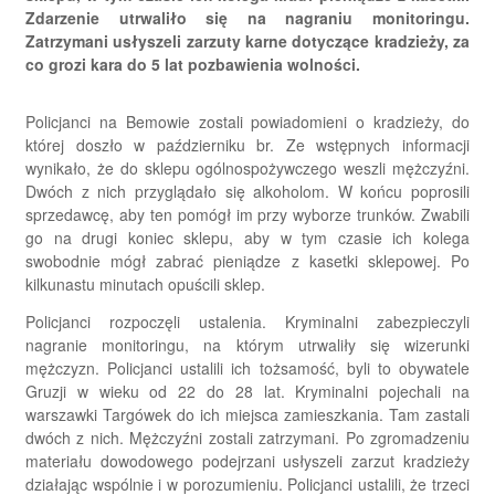
Zdarzenie utrwaliło się na nagraniu monitoringu.
Zatrzymani usłyszeli zarzuty karne dotyczące kradzieży, za
co grozi kara do 5 lat pozbawienia wolności.
Policjanci na Bemowie zostali powiadomieni o kradzieży, do
której doszło w październiku br. Ze wstępnych informacji
wynikało, że do sklepu ogólnospożywczego weszli mężczyźni.
Dwóch z nich przyglądało się alkoholom. W końcu poprosili
sprzedawcę, aby ten pomógł im przy wyborze trunków. Zwabili
go na drugi koniec sklepu, aby w tym czasie ich kolega
swobodnie mógł zabrać pieniądze z kasetki sklepowej. Po
kilkunastu minutach opuścili sklep.
Policjanci rozpoczęli ustalenia. Kryminalni zabezpieczyli
nagranie monitoringu, na którym utrwaliły się wizerunki
mężczyzn. Policjanci ustalili ich tożsamość, byli to obywatele
Gruzji w wieku od 22 do 28 lat. Kryminalni pojechali na
warszawki Targówek do ich miejsca zamieszkania. Tam zastali
dwóch z nich. Mężczyźni zostali zatrzymani. Po zgromadzeniu
materiału dowodowego podejrzani usłyszeli zarzut kradzieży
działając wspólnie i w porozumieniu. Policjanci ustalili, że trzeci