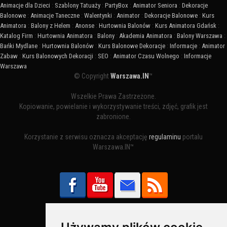
Animacje dla Dzieci
:
Szablony Tatuaży
:
PartyBox
:
Animator Seniora
:
Dekoracje
Balonowe
:
Animacje Taneczne
:
Walentynki
:
Animator
:
Dekoracje Balonowe
:
Kurs
Animatora
:
Balony z Helem
:
Anonse
:
Hurtownia Balonów
:
Kurs Animatora Gdańsk
:
Katalog Firm
:
Hurtownia Animatora
:
Balony
:
Akademia Animatora
:
Balony Warszawa
:
Bańki Mydlane
:
Hurtownia Balonów
:
Kurs Balonowe Dekoracje
:
Informacje
:
Animator
Zabaw
:
Kurs Balonowych Dekoracji
:
SEO
:
Animator Czasu Wolnego
:
Informacje
Warszawa
© Copyright
Warszawa.IN
™
Wszelkie Prawa Zastrzeżone.
Kopiowanie, powielanie i wykorzystywanie treści, zdjęć, grafik jest
zabronione.
Korzystanie z serwisu oznacza akceptację
regulaminu
portalu
Warszawa.IN™