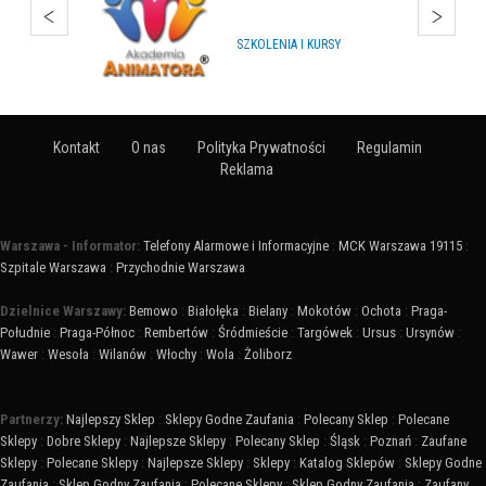
IMPREZY, WYDARZENIA
Kontakt
O nas
Polityka Prywatności
Regulamin
Reklama
Warszawa - Informator:
Telefony Alarmowe i Informacyjne
:
MCK Warszawa 19115
:
Szpitale Warszawa
:
Przychodnie Warszawa
Dzielnice Warszawy:
Bemowo
:
Białołęka
:
Bielany
:
Mokotów
:
Ochota
:
Praga-
Południe
:
Praga-Północ
:
Rembertów
:
Śródmieście
:
Targówek
:
Ursus
:
Ursynów
:
Wawer
:
Wesoła
:
Wilanów
:
Włochy
:
Wola
:
Żoliborz
Partnerzy:
Najlepszy Sklep
:
Sklepy Godne Zaufania
:
Polecany Sklep
:
Polecane
Sklepy
:
Dobre Sklepy
:
Najlepsze Sklepy
:
Polecany Sklep
:
Śląsk
:
Poznań
:
Zaufane
Sklepy
:
Polecane Sklepy
:
Najlepsze Sklepy
:
Sklepy
:
Katalog Sklepów
:
Sklepy Godne
Zaufania
:
Sklep Godny Zaufania
:
Polecane Sklepy
:
Sklep Godny Zaufania
:
Zaufany