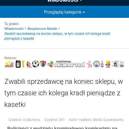
Przeglądaj kategorie
Tu jesteś:
Wiadomości
Bezpieczne Miasto
Zwabili sprzedawcę na koniec sklepu, w tym czasie ich kolega kradł
pieniądze z kasetki
Reklama:
Zwabili sprzedawcę na koniec sklepu, w
tym czasie ich kolega kradł pieniądze z
kasetki
Dodano: 4 lata temu
Czytane: 301
Autor:
nadkom. Marta Sulowska/ea
Policjanci z wydziału kryminalnego komisariatu na