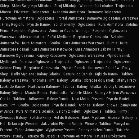
Sklep
:
Sklep Świętego Mikołaja
:
Strój Mikołaja
:
Wiadomości Lokalne
:
Trójmiasto
:
Miasto
:
PINternet
:
Ogłoszenia
:
Akademia Animatora
:
Darmowe Ogłoszenia
:
Hurtownia Animatora
:
Ogłoszenia
:
Portal Animatora
:
Darmowe Ogłoszenia Warszawa
:
Firmy Regionu
:
Płyn do Baniek
:
Solidne Firmy
:
Ogłoszenia
:
Kurs Animatora
:
Solidna
Firma
:
Bezpłatne Ogłoszenia
:
Animator Czasu Wolnego
:
Bezpłatne Ogłoszenia
Warszawa
:
sklep animatora
:
Bańki Mydlane
:
Bezpłatne Ogłoszenia
:
Szkolenie
Animatorów
:
Kurs Animatora
:
Gratka
:
Kurs Animatora Warszawa
:
Rumia
:
Kurs
Animatora Poznań
:
Kurs Animatora Katowice
:
Kurs Animatora Zabaw
:
Firmy
:
Darmowe Ogłoszenia
:
Kupony Rabatowe
:
Ogłoszenia Warszawa
:
Płyn do Baniek
Mydlanych
:
Darmowe Ogłoszenia Trójmiasto
:
Ogłoszenia Trójmiasto
:
Ogłoszenia
:
Solidne Firmy
:
Bezpłatne Ogłoszenia
:
Płyn do Baniek
:
Hurtownia Balonów
:
Party
Shop
:
Bańki Mydlane
:
Balony Gdańsk
:
Sznurki do Baniek
:
Kijki do Baniek
:
Tablica
:
Balony Warszawa
:
Panorama Firm
:
Balony
:
Gratka
:
Obręcze do Baniek
:
Oferty Pracy
:
Łapki do Baniek
:
Hurtownia Balonów
:
Tablica
:
Balony
:
Gratka
:
Balony Urodzinowe
:
Balony Gdynia
:
Miasto Rumia
:
Fotobudka
:
Wesele Sklep
:
Balony z Helem Warszawa
:
Gratka
:
Tablica
:
Halloween
:
Balony Rumia
:
Auto Moto
:
Prezent
:
Płyn do Baniek
:
Baza Firm
:
Gratka
:
Ogłoszenia
:
Płyn do Baniek
:
Anonse
:
Balony Foliowe
:
Zamykanie
w Bańce
:
Kurs Animatora Gdańsk
:
Balony z Helem
:
Ogłoszenia
:
Tablica
:
Firmy
:
Świecące Balony
:
Solidne Firmy
:
Hel do Balonów
:
Bańki Mydlane
:
Anonse
:
Balony na
Hel
:
Dekoracje Weselne
:
Jak zrobić Płyn do Baniek
:
Wesele
:
Tablica
:
Pomysł na
Prezent
:
Tańce Animacyjne
:
Wyjątkowy Prezent
:
Balony z Helem Rumia
:
Tatuaże
:
Wzory Tatuaży
:
Tatuaże dla Dzieci
:
Hurtownia Animatora
:
Tatuaże Brokatowe
: