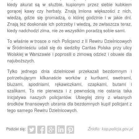
kiedy akurat są w służbie, kupionym przez siebie kubkiem
gorącej kawy czy herbaty. Znają imiona większości z nich,
wiedzą, gdzie się gromadzą, o której godzinie i w jakie dni.
Znają też doskonale ich potrzeby i wiedzą, że zwłaszcza teraz,
kiedy nadchodzi zima, nie ze wszystkim poradzą sobie sami.
To właśnie w trosce o nich Policjanci z II Rewiru Dzielnicowych
w Śródmieściu udali się do siedziby Caritas Polska przy ulicy
Wolskiej w Warszawie i poprosili o zimową odzież i obuwie dla
najuboższych.
Tylko jednego dnia dzielnicowi przekazali bezdomnym i
potrzebującym kilkanaście worków z kurtkami, swetrami,
bluzami, spodniami, rękawiczkami, czapkami, butami i
szalikami. To nie pierwsza i z pewnością nie ostania taka
inicjatywa naszych policjantów. Ubiegłej zimy z własnych
środków finansowych ubrania dla bezdomnych kupił policjant z
tego samego Rewiru Dzielnicowych.
Źródło: ksp.policja.gov.pl
Podziel się: