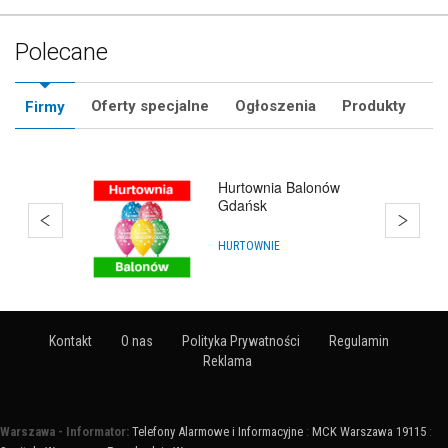
Polecane
Oferty specjalne
Ogłoszenia
Produkty
Firmy
Akademia Animatora
SZKOLENIA I KURSY
Kontakt
O nas
Polityka Prywatności
Regulamin
Reklama
Warszawa - Informator:
Telefony Alarmowe i Informacyjne
:
MCK Warszawa 19115
: