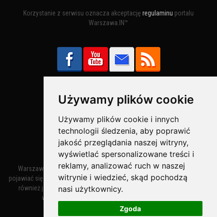
Korzystanie z serwisu oznacza akceptację
regulaminu
portalu
Warszawa.IN™
Używamy plików cookie
Bezpieczne Płatności obsługuje:
Używamy plików cookie i innych
technologii śledzenia, aby poprawić
jakość przeglądania naszej witryny,
wyświetlać spersonalizowane treści i
reklamy, analizować ruch w naszej
Warszawa – miasto stołeczne Warszawa. Nazwa miasta zaczęła
witrynie i wiedzieć, skąd pochodzą
pojawiać się w dokumentach w XIV wieku jako Warszewa, a od XV wieku
nasi użytkownicy.
również jako Warszowa. Zmiana nazwy na Warszawa w XV wieku
wynikała z mazowieckiej wymowy dialektycznej.
Zgoda