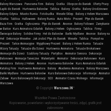
Balony Warszawa
:
Panorama Firm
:
Balony
:
Gratka
:
Obręcze do Baniek
:
Oferty Pracy
:
Łapki do Baniek
:
Hurtownia Balonów
:
Tablica
:
Balony
:
Gratka
:
Balony Urodzinowe
:
Balony Gdynia
:
Miasto Rumia
:
Fotobudka
:
Wesele Sklep
:
Balony z Helem Warszawa
:
Gratka
:
Tablica
:
Halloween
:
Balony Rumia
:
Auto Moto
:
Prezent
:
Płyn do Baniek
:
Baza Firm
:
Gratka
:
Ogłoszenia
:
Płyn do Baniek
:
Anonse
:
Balony Foliowe
:
Zamykanie
w Bańce
:
Kurs Animatora Gdańsk
:
Balony z Helem
:
Ogłoszenia
:
Tablica
:
Firmy
:
Świecące Balony
:
Solidne Firmy
:
Hel do Balonów
:
Bańki Mydlane
:
Anonse
:
Balony na
Hel
:
Dekoracje Weselne
:
Jak zrobić Płyn do Baniek
:
Wesele
:
Tablica
:
Pomysł na
Prezent
:
Tańce Animacyjne
:
Wyjątkowy Prezent
:
Balony z Helem Rumia
:
Tatuaże
:
Wzory Tatuaży
:
Tatuaże dla Dzieci
:
Hurtownia Animatora
:
Tatuaże Brokatowe
:
Animacje dla Dzieci
:
Szablony Tatuaży
:
PartyBox
:
Animator Seniora
:
Dekoracje
Balonowe
:
Animacje Taneczne
:
Walentynki
:
Animator
:
Dekoracje Balonowe
:
Kurs
Animatora
:
Balony z Helem
:
Anonse
:
Hurtownia Balonów
:
Kurs Animatora Gdańsk
:
Katalog Firm
:
Hurtownia Animatora
:
Balony
:
Akademia Animatora
:
Balony Warszawa
:
Bańki Mydlane
:
Hurtownia Balonów
:
Kurs Balonowe Dekoracje
:
Informacje
:
Animator
Zabaw
:
Kurs Balonowych Dekoracji
:
SEO
:
Animator Czasu Wolnego
:
Informacje
Warszawa
© Copyright
Warszawa.IN
™
Wszelkie Prawa Zastrzeżone.
Kopiowanie, powielanie i wykorzystywanie treści, zdjęć, grafik jest
zabronione.