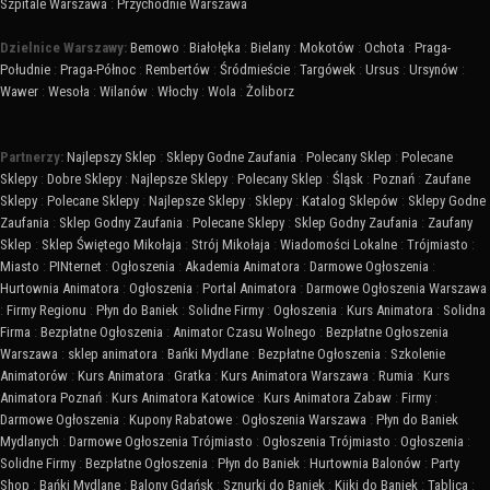
Szpitale Warszawa
:
Przychodnie Warszawa
Dzielnice Warszawy:
Bemowo
:
Białołęka
:
Bielany
:
Mokotów
:
Ochota
:
Praga-
Południe
:
Praga-Północ
:
Rembertów
:
Śródmieście
:
Targówek
:
Ursus
:
Ursynów
:
Wawer
:
Wesoła
:
Wilanów
:
Włochy
:
Wola
:
Żoliborz
Partnerzy:
Najlepszy Sklep
:
Sklepy Godne Zaufania
:
Polecany Sklep
:
Polecane
Sklepy
:
Dobre Sklepy
:
Najlepsze Sklepy
:
Polecany Sklep
:
Śląsk
:
Poznań
:
Zaufane
Sklepy
:
Polecane Sklepy
:
Najlepsze Sklepy
:
Sklepy
:
Katalog Sklepów
:
Sklepy Godne
Zaufania
:
Sklep Godny Zaufania
:
Polecane Sklepy
:
Sklep Godny Zaufania
:
Zaufany
Sklep
:
Sklep Świętego Mikołaja
:
Strój Mikołaja
:
Wiadomości Lokalne
:
Trójmiasto
:
Miasto
:
PINternet
:
Ogłoszenia
:
Akademia Animatora
:
Darmowe Ogłoszenia
:
Hurtownia Animatora
:
Ogłoszenia
:
Portal Animatora
:
Darmowe Ogłoszenia Warszawa
:
Firmy Regionu
:
Płyn do Baniek
:
Solidne Firmy
:
Ogłoszenia
:
Kurs Animatora
:
Solidna
Firma
:
Bezpłatne Ogłoszenia
:
Animator Czasu Wolnego
:
Bezpłatne Ogłoszenia
Warszawa
:
sklep animatora
:
Bańki Mydlane
:
Bezpłatne Ogłoszenia
:
Szkolenie
Animatorów
:
Kurs Animatora
:
Gratka
:
Kurs Animatora Warszawa
:
Rumia
:
Kurs
Animatora Poznań
:
Kurs Animatora Katowice
:
Kurs Animatora Zabaw
:
Firmy
:
Darmowe Ogłoszenia
:
Kupony Rabatowe
:
Ogłoszenia Warszawa
:
Płyn do Baniek
Mydlanych
:
Darmowe Ogłoszenia Trójmiasto
:
Ogłoszenia Trójmiasto
:
Ogłoszenia
:
Solidne Firmy
:
Bezpłatne Ogłoszenia
:
Płyn do Baniek
:
Hurtownia Balonów
:
Party
Shop
:
Bańki Mydlane
:
Balony Gdańsk
:
Sznurki do Baniek
:
Kijki do Baniek
:
Tablica
: