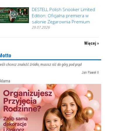
DESTELL Polish Snooker Limited
Edition: Oficjalna premiera w
salonie Zegarownia Premium
29.07.2026
Więcej »
Motto
eśli chcesz znaleźć źródło, musisz iść do góry, pod prąd
Jan Paweł II
klama