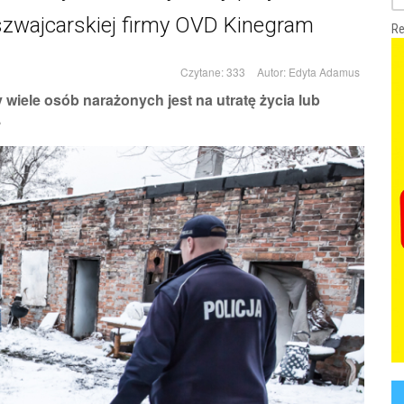
szwajcarskiej firmy OVD Kinegram
Re
Czytane: 333
Autor:
Edyta Adamus
 wiele osób narażonych jest na utratę życia lub
.