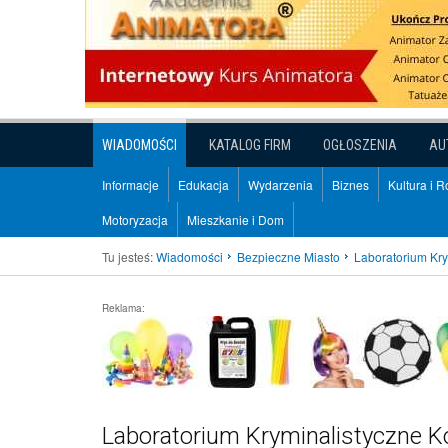
WIADOMOŚCI
KATALOG FIRM
OGŁOSZENIA
AU
Informacje
Edukacja
Wydarzenia
Biznes
Kultura i 
Motoryzacja
Mieszkanie i Dom
Tu jesteś:
Wiadomości
Bezpieczne Miasto
Laboratorium Kry
Reklama:
Laboratorium Kryminalistyczne Ko