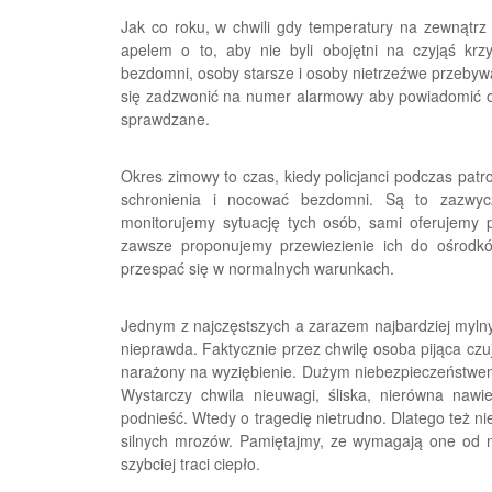
Jak co roku, w chwili gdy temperatury na zewnątrz s
apelem o to, aby nie byli obojętni na czyjąś kr
bezdomni, osoby starsze i osoby nietrzeźwe przebywa
się zadzwonić na numer alarmowy aby powiadomić o t
sprawdzane.
Okres zimowy to czas, kiedy policjanci podczas pat
schronienia i nocować bezdomni. Są to zazwycza
monitorujemy sytuację tych osób, sami oferujemy 
zawsze proponujemy przewiezienie ich do ośrodków
przespać się w normalnych warunkach.
Jednym z najczęstszych a zarazem najbardziej mylnyc
nieprawda. Faktycznie przez chwilę osoba pijąca czuje
narażony na wyziębienie. Dużym niebezpieczeństwe
Wystarczy chwila nieuwagi, śliska, nierówna nawi
podnieść. Wtedy o tragedię nietrudno. Dlatego też n
silnych mrozów. Pamiętajmy, ze wymagają one od 
szybciej traci ciepło.