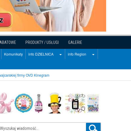
RABATOWE
PRODUKTY / USŁUGI
GALERIE
Komunikaty
info DZIELNICA
info Region
wajcarskiej firmy OVD Kinegram