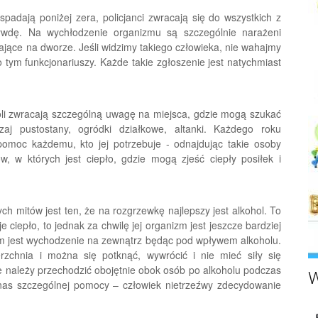
padają poniżej zera, policjanci zwracają się do wszystkich z
zywdę. Na wychłodzenie organizmu są szczególnie narażeni
jące na dworze. Jeśli widzimy takiego człowieka, nie wahajmy
ym funkcjonariuszy. Każde takie zgłoszenie jest natychmiast
roli zwracają szczególną uwagę na miejsca, gdzie mogą szukać
j pustostany, ogródki działkowe, altanki. Każdego roku
pomoc każdemu, kto jej potrzebuje - odnajdując takie osoby
, w których jest ciepło, gdzie mogą zjeść ciepły posiłek i
h mitów jest ten, że na rozgrzewkę najlepszy jest alkohol. To
 ciepło, to jednak za chwilę jej organizm jest jeszcze bardziej
m jest wychodzenie na zewnątrz będąc pod wpływem alkoholu.
erzchnia i można się potknąć, wywrócić i nie mieć siły się
ie należy przechodzić obojętnie obok osób po alkoholu podczas
W
nas szczególnej pomocy – człowiek nietrzeźwy zdecydowanie