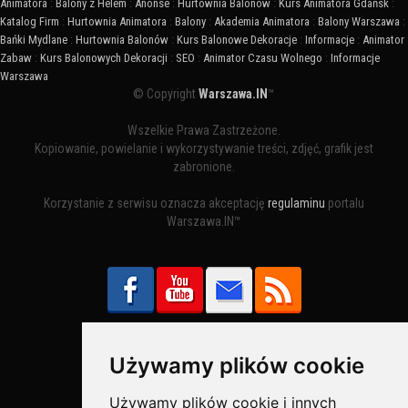
Animatora
:
Balony z Helem
:
Anonse
:
Hurtownia Balonów
:
Kurs Animatora Gdańsk
:
Katalog Firm
:
Hurtownia Animatora
:
Balony
:
Akademia Animatora
:
Balony Warszawa
:
Bańki Mydlane
:
Hurtownia Balonów
:
Kurs Balonowe Dekoracje
:
Informacje
:
Animator
Zabaw
:
Kurs Balonowych Dekoracji
:
SEO
:
Animator Czasu Wolnego
:
Informacje
Warszawa
© Copyright
Warszawa.IN
™
Wszelkie Prawa Zastrzeżone.
Kopiowanie, powielanie i wykorzystywanie treści, zdjęć, grafik jest
zabronione.
Korzystanie z serwisu oznacza akceptację
regulaminu
portalu
Warszawa.IN™
Używamy plików cookie
Bezpieczne Płatności obsługuje:
Używamy plików cookie i innych