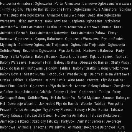
Hurtownia Animatora
:
Ogłoszenia
:
Portal Animatora
:
Darmowe Ogłoszenia Warszawa
:
Firmy Regionu
:
Płyn do Baniek
:
Solidne Firmy
:
Ogłoszenia
:
Kurs Animatora
:
Solidna
Firma
:
Bezpłatne Ogłoszenia
:
Animator Czasu Wolnego
:
Bezpłatne Ogłoszenia
Warszawa
:
sklep animatora
:
Bańki Mydlane
:
Bezpłatne Ogłoszenia
:
Szkolenie
Animatorów
:
Kurs Animatora
:
Gratka
:
Kurs Animatora Warszawa
:
Rumia
:
Kurs
Animatora Poznań
:
Kurs Animatora Katowice
:
Kurs Animatora Zabaw
:
Firmy
:
Darmowe Ogłoszenia
:
Kupony Rabatowe
:
Ogłoszenia Warszawa
:
Płyn do Baniek
Mydlanych
:
Darmowe Ogłoszenia Trójmiasto
:
Ogłoszenia Trójmiasto
:
Ogłoszenia
:
Solidne Firmy
:
Bezpłatne Ogłoszenia
:
Płyn do Baniek
:
Hurtownia Balonów
:
Party
Shop
:
Bańki Mydlane
:
Balony Gdańsk
:
Sznurki do Baniek
:
Kijki do Baniek
:
Tablica
:
Balony Warszawa
:
Panorama Firm
:
Balony
:
Gratka
:
Obręcze do Baniek
:
Oferty Pracy
:
Łapki do Baniek
:
Hurtownia Balonów
:
Tablica
:
Balony
:
Gratka
:
Balony Urodzinowe
:
Balony Gdynia
:
Miasto Rumia
:
Fotobudka
:
Wesele Sklep
:
Balony z Helem Warszawa
:
Gratka
:
Tablica
:
Halloween
:
Balony Rumia
:
Auto Moto
:
Prezent
:
Płyn do Baniek
:
Baza Firm
:
Gratka
:
Ogłoszenia
:
Płyn do Baniek
:
Anonse
:
Balony Foliowe
:
Zamykanie
w Bańce
:
Kurs Animatora Gdańsk
:
Balony z Helem
:
Ogłoszenia
:
Tablica
:
Firmy
:
Świecące Balony
:
Solidne Firmy
:
Hel do Balonów
:
Bańki Mydlane
:
Anonse
:
Balony na
Hel
:
Dekoracje Weselne
:
Jak zrobić Płyn do Baniek
:
Wesele
:
Tablica
:
Pomysł na
Prezent
:
Tańce Animacyjne
:
Wyjątkowy Prezent
:
Balony z Helem Rumia
:
Tatuaże
:
Wzory Tatuaży
:
Tatuaże dla Dzieci
:
Hurtownia Animatora
:
Tatuaże Brokatowe
:
Animacje dla Dzieci
:
Szablony Tatuaży
:
PartyBox
:
Animator Seniora
:
Dekoracje
Balonowe
:
Animacje Taneczne
:
Walentynki
:
Animator
:
Dekoracje Balonowe
:
Kurs