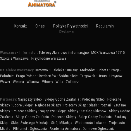
Kontakt
O nas
Polityka Prywatności
Regulamin
Reklama
Warszawa - Informator:
Telefony Alarmowe i Informacyjne
:
MCK Warszawa 19115
:
Szpitale Warszawa
:
Przychodnie Warszawa
Dzielnice Warszawy:
Bemowo
:
Białołęka
:
Bielany
:
Mokotów
:
Ochota
:
Praga-
Południe
:
Praga-Północ
:
Rembertów
:
Śródmieście
:
Targówek
:
Ursus
:
Ursynów
:
Wawer
:
Wesoła
:
Wilanów
:
Włochy
:
Wola
:
Żoliborz
Partnerzy:
Najlepszy Sklep
:
Sklepy Godne Zaufania
:
Polecany Sklep
:
Polecane
Sklepy
:
Dobre Sklepy
:
Najlepsze Sklepy
:
Polecany Sklep
:
Śląsk
:
Poznań
:
Zaufane
Sklepy
:
Polecane Sklepy
:
Najlepsze Sklepy
:
Sklepy
:
Katalog Sklepów
:
Sklepy Godne
Zaufania
:
Sklep Godny Zaufania
:
Polecane Sklepy
:
Sklep Godny Zaufania
:
Zaufany
Sklep
:
Sklep Świętego Mikołaja
:
Strój Mikołaja
:
Wiadomości Lokalne
:
Trójmiasto
:
Miasto
:
PINternet
:
Ogłoszenia
:
Akademia Animatora
:
Darmowe Ogłoszenia
: