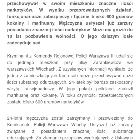
przechowywał w swoim mieszkaniu znaczne ilości
narkotyków. W wyniku przeprowadzonych działań,
funkcjonariusze zabezpieczyli łącznie blisko 600 gramów
kokainy i marihuany. Mężczyzna usłyszał już zarzuty
posiadania znacznej ilości narkotyków. Może mu grozić do
10 lat pozbawienia wolności. O jego dalszym losie
zadecyduje sąd.
Kryminalni z Komendy Rejonowej Policji Warszawa III udali się
do jednego mieszkań przy ulicy Zarankiewicza we
warszawskich Włochach. Z uzyskanych informacji wynikało, że
jedna z zamieszkujących tam osób może przechowywać duże
ilości substancji odurzających. 24-latek był bardzo zaskoczony
wizytą funkcjonariuszy. W jego pokoju policjanci znaleźli
marihuanę oraz kokainę. W toku czynności zabezpieczonych
zostało blisko 600 gramów narkotyków.
24-letni mężczyzna został zatrzymany i przewieziony do
Komisariatu Policji Warszawa Włochy. Usłyszał już zarzuty
związane z posiadaniem znacznej ilości substancji
odurzających. Za złamanie przepisów wynikających z Ustawy o