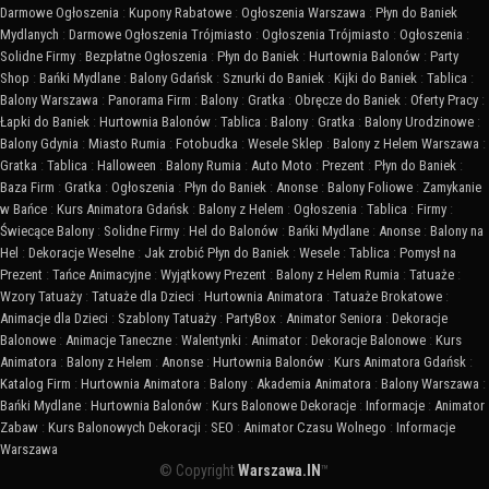
Darmowe Ogłoszenia
:
Kupony Rabatowe
:
Ogłoszenia Warszawa
:
Płyn do Baniek
Mydlanych
:
Darmowe Ogłoszenia Trójmiasto
:
Ogłoszenia Trójmiasto
:
Ogłoszenia
:
Solidne Firmy
:
Bezpłatne Ogłoszenia
:
Płyn do Baniek
:
Hurtownia Balonów
:
Party
Shop
:
Bańki Mydlane
:
Balony Gdańsk
:
Sznurki do Baniek
:
Kijki do Baniek
:
Tablica
:
Balony Warszawa
:
Panorama Firm
:
Balony
:
Gratka
:
Obręcze do Baniek
:
Oferty Pracy
:
Łapki do Baniek
:
Hurtownia Balonów
:
Tablica
:
Balony
:
Gratka
:
Balony Urodzinowe
:
Balony Gdynia
:
Miasto Rumia
:
Fotobudka
:
Wesele Sklep
:
Balony z Helem Warszawa
:
Gratka
:
Tablica
:
Halloween
:
Balony Rumia
:
Auto Moto
:
Prezent
:
Płyn do Baniek
:
Baza Firm
:
Gratka
:
Ogłoszenia
:
Płyn do Baniek
:
Anonse
:
Balony Foliowe
:
Zamykanie
w Bańce
:
Kurs Animatora Gdańsk
:
Balony z Helem
:
Ogłoszenia
:
Tablica
:
Firmy
:
Świecące Balony
:
Solidne Firmy
:
Hel do Balonów
:
Bańki Mydlane
:
Anonse
:
Balony na
Hel
:
Dekoracje Weselne
:
Jak zrobić Płyn do Baniek
:
Wesele
:
Tablica
:
Pomysł na
Prezent
:
Tańce Animacyjne
:
Wyjątkowy Prezent
:
Balony z Helem Rumia
:
Tatuaże
:
Wzory Tatuaży
:
Tatuaże dla Dzieci
:
Hurtownia Animatora
:
Tatuaże Brokatowe
:
Animacje dla Dzieci
:
Szablony Tatuaży
:
PartyBox
:
Animator Seniora
:
Dekoracje
Balonowe
:
Animacje Taneczne
:
Walentynki
:
Animator
:
Dekoracje Balonowe
:
Kurs
Animatora
:
Balony z Helem
:
Anonse
:
Hurtownia Balonów
:
Kurs Animatora Gdańsk
:
Katalog Firm
:
Hurtownia Animatora
:
Balony
:
Akademia Animatora
:
Balony Warszawa
:
Bańki Mydlane
:
Hurtownia Balonów
:
Kurs Balonowe Dekoracje
:
Informacje
:
Animator
Zabaw
:
Kurs Balonowych Dekoracji
:
SEO
:
Animator Czasu Wolnego
:
Informacje
Warszawa
© Copyright
Warszawa.IN
™