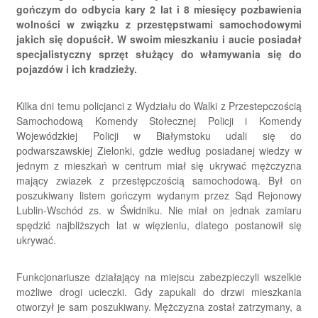
gończym do odbycia kary 2 lat i 8 miesięcy pozbawienia
wolności w związku z przestępstwami samochodowymi
jakich się dopuścił. W swoim mieszkaniu i aucie posiadał
specjalistyczny sprzęt służący do włamywania się do
pojazdów i ich kradzieży.
Kilka dni temu policjanci z Wydziału do Walki z Przestepczością
Samochodową Komendy Stołecznej Policji i Komendy
Wojewódzkiej Policji w Białymstoku udali się do
podwarszawskiej Zielonki, gdzie według posiadanej wiedzy w
jednym z mieszkań w centrum miał się ukrywać mężczyzna
mający zwiazek z przestępczością samochodową. Był on
poszukiwany listem gończym wydanym przez Sąd Rejonowy
Lublin-Wschód zs. w Świdniku. Nie miał on jednak zamiaru
spędzić najbliższych lat w więzieniu, dlatego postanowił się
ukrywać.
Funkcjonariusze działający na miejscu zabezpieczyli wszelkie
możliwe drogi ucieczki. Gdy zapukali do drzwi mieszkania
otworzył je sam poszukiwany. Mężczyzna został zatrzymany, a