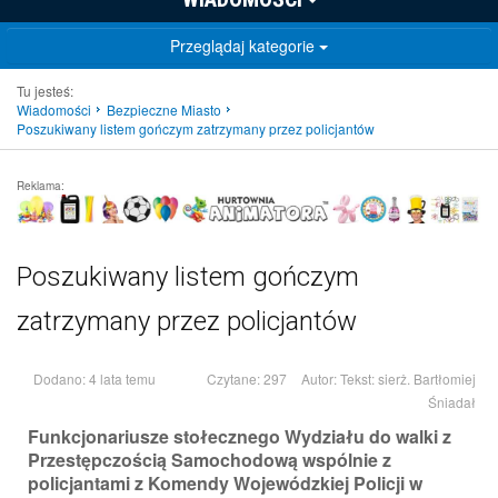
Przeglądaj kategorie
Tu jesteś:
Wiadomości
Bezpieczne Miasto
Poszukiwany listem gończym zatrzymany przez policjantów
Reklama:
Poszukiwany listem gończym
zatrzymany przez policjantów
Dodano: 4 lata temu
Czytane: 297
Autor:
Tekst: sierż. Bartłomiej
Śniadał
Funkcjonariusze stołecznego Wydziału do walki z
Przestępczością Samochodową wspólnie z
policjantami z Komendy Wojewódzkiej Policji w