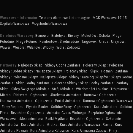
Warszawa - Informator:
Telefony Alarmowe i Informacyjne
:
MCK Warszawa 19115
:
Szpitale Warszawa
:
Przychodnie Warszawa
Dzielnice Warszawy:
Bemowo
:
Białołęka
:
Bielany
:
Mokotów
:
Ochota
:
Praga-
Południe
:
Praga-Północ
:
Rembertów
:
Śródmieście
:
Targówek
:
Ursus
:
Ursynów
:
Wawer
:
Wesoła
:
Wilanów
:
Włochy
:
Wola
:
Żoliborz
Partnerzy:
Najlepszy Sklep
:
Sklepy Godne Zaufania
:
Polecany Sklep
:
Polecane
Sklepy
:
Dobre Sklepy
:
Najlepsze Sklepy
:
Polecany Sklep
:
Śląsk
:
Poznań
:
Zaufane
Sklepy
:
Polecane Sklepy
:
Najlepsze Sklepy
:
Sklepy
:
Katalog Sklepów
:
Sklepy Godne
Zaufania
:
Sklep Godny Zaufania
:
Polecane Sklepy
:
Sklep Godny Zaufania
:
Zaufany
Sklep
:
Sklep Świętego Mikołaja
:
Strój Mikołaja
:
Wiadomości Lokalne
:
Trójmiasto
:
Miasto
:
PINternet
:
Ogłoszenia
:
Akademia Animatora
:
Darmowe Ogłoszenia
:
Hurtownia Animatora
:
Ogłoszenia
:
Portal Animatora
:
Darmowe Ogłoszenia Warszawa
:
Firmy Regionu
:
Płyn do Baniek
:
Solidne Firmy
:
Ogłoszenia
:
Kurs Animatora
:
Solidna
Firma
:
Bezpłatne Ogłoszenia
:
Animator Czasu Wolnego
:
Bezpłatne Ogłoszenia
Warszawa
:
sklep animatora
:
Bańki Mydlane
:
Bezpłatne Ogłoszenia
:
Szkolenie
Animatorów
:
Kurs Animatora
:
Gratka
:
Kurs Animatora Warszawa
:
Rumia
:
Kurs
Animatora Poznań
:
Kurs Animatora Katowice
:
Kurs Animatora Zabaw
:
Firmy
: