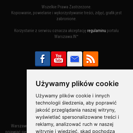
Wszelkie Prawa Zastrzeżone.
Kopiowanie, powielanie i wykorzystywanie treści, zdjęć, grafik jest
zabronione.
Korzystanie z serwisu oznacza akceptację
regulaminu
portalu
Warszawa.IN™
Używamy plików cookie
Bezpieczne Płatności obsługuje:
Używamy plików cookie i innych
technologii śledzenia, aby poprawić
jakość przeglądania naszej witryny,
wyświetlać spersonalizowane treści i
reklamy, analizować ruch w naszej
Warszawa – miasto stołeczne Warszawa. Nazwa miasta zaczęła
witrynie i wiedzieć, skąd pochodzą
pojawiać się w dokumentach w XIV wieku jako Warszewa, a od XV wieku