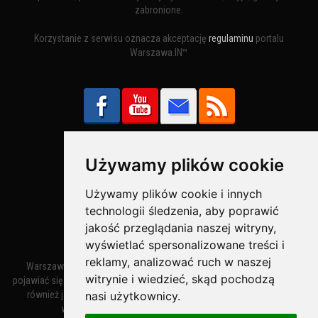
zabronione.
Korzystanie z serwisu oznacza akceptację
regulaminu
portalu
Warszawa.IN™
Używamy plików cookie
Bezpieczne Płatności obsługuje:
Używamy plików cookie i innych
technologii śledzenia, aby poprawić
jakość przeglądania naszej witryny,
wyświetlać spersonalizowane treści i
reklamy, analizować ruch w naszej
Warszawa – miasto stołeczne Warszawa. Nazwa miasta zaczęła
witrynie i wiedzieć, skąd pochodzą
pojawiać się w dokumentach w XIV wieku jako Warszewa, a od XV wieku
również jako Warszowa. Zmiana nazwy na Warszawa w XV wieku
nasi użytkownicy.
wynikała z mazowieckiej wymowy dialektycznej.