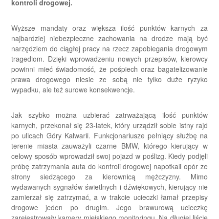
kontroli drogowej.
Wyższe mandaty oraz większa ilość punktów karnych za
najbardziej niebezpieczne zachowania na drodze mają być
narzędziem do ciągłej pracy na rzecz zapobiegania drogowym
tragediom. Dzięki wprowadzeniu nowych przepisów, kierowcy
powinni mieć świadomość, że pośpiech oraz bagatelizowanie
prawa drogowego niesie ze sobą nie tylko duże ryzyko
wypadku, ale też surowe konsekwencje.
Jak szybko można uzbierać zatrważającą ilość punktów
karnych, przekonał się 23-latek, który urządził sobie istny rajd
po ulicach Góry Kalwarii. Funkcjonariusze pełniący służbę na
terenie miasta zauważyli czarne BMW, którego kierujący w
celowy sposób wprowadził swoj pojazd w poślizg. Kiedy podjęli
próbę zatrzymania auta do kontroli drogowej napotkali opór ze
strony siedzącego za kierownicą mężczyzny. Mimo
wydawanych sygnałów świetlnych i dźwiękowych, kierujący nie
zamierzał się zatrzymać, a w trakcie ucieczki łamał przepisy
drogowe jeden po drugim. Jego brawurową ucieczkę
zarejestrowały kamery miejskiego monitoringu. Na długiej liście