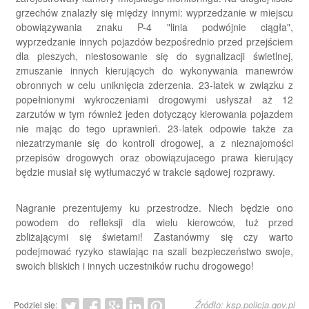
grzechów znalazły się między innymi: wyprzedzanie w miejscu
obowiązywania znaku P-4 "linia podwójnie ciągła",
wyprzedzanie innych pojazdów bezpośrednio przed przejściem
dla pieszych, niestosowanie się do sygnalizacji świetlnej,
zmuszanie innych kierujących do wykonywania manewrów
obronnych w celu uniknięcia zderzenia. 23-latek w związku z
popełnionymi wykroczeniami drogowymi usłyszał aż 12
zarzutów w tym również jeden dotyczący kierowania pojazdem
nie mając do tego uprawnień. 23-latek odpowie także za
niezatrzymanie się do kontroli drogowej, a z nieznajomości
przepisów drogowych oraz obowiązujacego prawa kierujący
będzie musiał się wytłumaczyć w trakcie sądowej rozprawy.
Nagranie prezentujemy ku przestrodze. Niech będzie ono
powodem do refleksji dla wielu kierowców, tuż przed
zbliżającymi się świetami! Zastanówmy się czy warto
podejmować ryzyko stawiając na szali bezpieczeństwo swoje,
swoich bliskich i innych uczestników ruchu drogowego!
Źródło: ksp.policja.gov.pl
Podziel się: