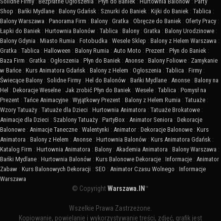
Solidne Firmy
:
Bezpłatne Ogłoszenia
:
Płyn do Baniek
:
Hurtownia Balonów
:
Party
Shop
:
Bańki Mydlane
:
Balony Gdańsk
:
Sznurki do Baniek
:
Kijki do Baniek
:
Tablica
:
Balony Warszawa
:
Panorama Firm
:
Balony
:
Gratka
:
Obręcze do Baniek
:
Oferty Pracy
:
Łapki do Baniek
:
Hurtownia Balonów
:
Tablica
:
Balony
:
Gratka
:
Balony Urodzinowe
:
Balony Gdynia
:
Miasto Rumia
:
Fotobudka
:
Wesele Sklep
:
Balony z Helem Warszawa
:
Gratka
:
Tablica
:
Halloween
:
Balony Rumia
:
Auto Moto
:
Prezent
:
Płyn do Baniek
:
Baza Firm
:
Gratka
:
Ogłoszenia
:
Płyn do Baniek
:
Anonse
:
Balony Foliowe
:
Zamykanie
w Bańce
:
Kurs Animatora Gdańsk
:
Balony z Helem
:
Ogłoszenia
:
Tablica
:
Firmy
:
Świecące Balony
:
Solidne Firmy
:
Hel do Balonów
:
Bańki Mydlane
:
Anonse
:
Balony na
Hel
:
Dekoracje Weselne
:
Jak zrobić Płyn do Baniek
:
Wesele
:
Tablica
:
Pomysł na
Prezent
:
Tańce Animacyjne
:
Wyjątkowy Prezent
:
Balony z Helem Rumia
:
Tatuaże
:
Wzory Tatuaży
:
Tatuaże dla Dzieci
:
Hurtownia Animatora
:
Tatuaże Brokatowe
:
Animacje dla Dzieci
:
Szablony Tatuaży
:
PartyBox
:
Animator Seniora
:
Dekoracje
Balonowe
:
Animacje Taneczne
:
Walentynki
:
Animator
:
Dekoracje Balonowe
:
Kurs
Animatora
:
Balony z Helem
:
Anonse
:
Hurtownia Balonów
:
Kurs Animatora Gdańsk
:
Katalog Firm
:
Hurtownia Animatora
:
Balony
:
Akademia Animatora
:
Balony Warszawa
:
Bańki Mydlane
:
Hurtownia Balonów
:
Kurs Balonowe Dekoracje
:
Informacje
:
Animator
Zabaw
:
Kurs Balonowych Dekoracji
:
SEO
:
Animator Czasu Wolnego
:
Informacje
Warszawa
© Copyright
Warszawa.IN
™
Wszelkie Prawa Zastrzeżone.
Kopiowanie, powielanie i wykorzystywanie treści, zdjęć, grafik jest