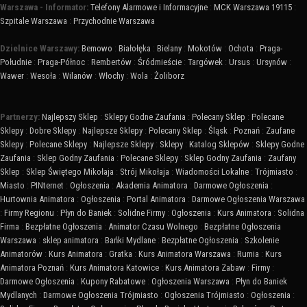
Warszawa - Informator:
Telefony Alarmowe i Informacyjne
:
MCK Warszawa 19115
:
Szpitale Warszawa
:
Przychodnie Warszawa
Dzielnice Warszawy:
Bemowo
:
Białołęka
:
Bielany
:
Mokotów
:
Ochota
:
Praga-
Południe
:
Praga-Północ
:
Rembertów
:
Śródmieście
:
Targówek
:
Ursus
:
Ursynów
:
Wawer
:
Wesoła
:
Wilanów
:
Włochy
:
Wola
:
Żoliborz
Partnerzy:
Najlepszy Sklep
:
Sklepy Godne Zaufania
:
Polecany Sklep
:
Polecane
Sklepy
:
Dobre Sklepy
:
Najlepsze Sklepy
:
Polecany Sklep
:
Śląsk
:
Poznań
:
Zaufane
Sklepy
:
Polecane Sklepy
:
Najlepsze Sklepy
:
Sklepy
:
Katalog Sklepów
:
Sklepy Godne
Zaufania
:
Sklep Godny Zaufania
:
Polecane Sklepy
:
Sklep Godny Zaufania
:
Zaufany
Sklep
:
Sklep Świętego Mikołaja
:
Strój Mikołaja
:
Wiadomości Lokalne
:
Trójmiasto
:
Miasto
:
PINternet
:
Ogłoszenia
:
Akademia Animatora
:
Darmowe Ogłoszenia
:
Hurtownia Animatora
:
Ogłoszenia
:
Portal Animatora
:
Darmowe Ogłoszenia Warszawa
:
Firmy Regionu
:
Płyn do Baniek
:
Solidne Firmy
:
Ogłoszenia
:
Kurs Animatora
:
Solidna
Firma
:
Bezpłatne Ogłoszenia
:
Animator Czasu Wolnego
:
Bezpłatne Ogłoszenia
Warszawa
:
sklep animatora
:
Bańki Mydlane
:
Bezpłatne Ogłoszenia
:
Szkolenie
Animatorów
:
Kurs Animatora
:
Gratka
:
Kurs Animatora Warszawa
:
Rumia
:
Kurs
Animatora Poznań
:
Kurs Animatora Katowice
:
Kurs Animatora Zabaw
:
Firmy
:
Darmowe Ogłoszenia
:
Kupony Rabatowe
:
Ogłoszenia Warszawa
:
Płyn do Baniek
Mydlanych
:
Darmowe Ogłoszenia Trójmiasto
:
Ogłoszenia Trójmiasto
:
Ogłoszenia
: