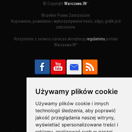
© Copyright
Warszawa.IN
™
Wszelkie Prawa Zastrzeżone.
Kopiowanie, powielanie i wykorzystywanie treści, zdjęć, grafik jest
zabronione.
Korzystanie z serwisu oznacza akceptację
regulaminu
portalu
Warszawa.IN™
Używamy plików cookie
Bezpieczne Płatności obsługuje:
Używamy plików cookie i innych
technologii śledzenia, aby poprawić
jakość przeglądania naszej witryny,
wyświetlać spersonalizowane treści i
reklamy, analizować ruch w naszej