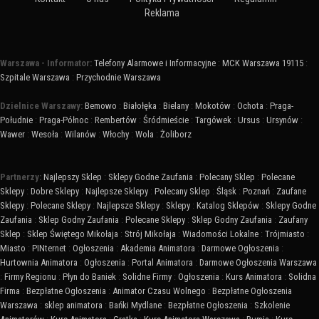
Reklama
Warszawa - Informator:
Telefony Alarmowe i Informacyjne
:
MCK Warszawa 19115
:
Szpitale Warszawa
:
Przychodnie Warszawa
Dzielnice Warszawy:
Bemowo
:
Białołęka
:
Bielany
:
Mokotów
:
Ochota
:
Praga-
Południe
:
Praga-Północ
:
Rembertów
:
Śródmieście
:
Targówek
:
Ursus
:
Ursynów
:
Wawer
:
Wesoła
:
Wilanów
:
Włochy
:
Wola
:
Żoliborz
Partnerzy:
Najlepszy Sklep
:
Sklepy Godne Zaufania
:
Polecany Sklep
:
Polecane
Sklepy
:
Dobre Sklepy
:
Najlepsze Sklepy
:
Polecany Sklep
:
Śląsk
:
Poznań
:
Zaufane
Sklepy
:
Polecane Sklepy
:
Najlepsze Sklepy
:
Sklepy
:
Katalog Sklepów
:
Sklepy Godne
Zaufania
:
Sklep Godny Zaufania
:
Polecane Sklepy
:
Sklep Godny Zaufania
:
Zaufany
Sklep
:
Sklep Świętego Mikołaja
:
Strój Mikołaja
:
Wiadomości Lokalne
:
Trójmiasto
:
Miasto
:
PINternet
:
Ogłoszenia
:
Akademia Animatora
:
Darmowe Ogłoszenia
:
Hurtownia Animatora
:
Ogłoszenia
:
Portal Animatora
:
Darmowe Ogłoszenia Warszawa
:
Firmy Regionu
:
Płyn do Baniek
:
Solidne Firmy
:
Ogłoszenia
:
Kurs Animatora
:
Solidna
Firma
:
Bezpłatne Ogłoszenia
:
Animator Czasu Wolnego
:
Bezpłatne Ogłoszenia
Warszawa
:
sklep animatora
:
Bańki Mydlane
:
Bezpłatne Ogłoszenia
:
Szkolenie