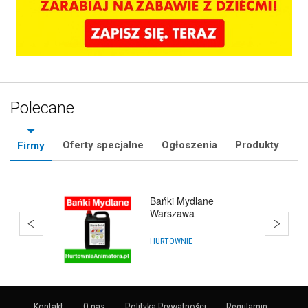
Polecane
Oferty specjalne
Ogłoszenia
Produkty
Firmy
KursAnimatora.pl
KURSY ZAWODOWE
Kontakt
O nas
Polityka Prywatności
Regulamin