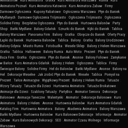
Animatorów
:
Kurs Animatora
:
Gratka
:
Kurs Animatora Warszawa
:
Rumia
:
Kurs
Animatora Poznań
:
Kurs Animatora Katowice
:
Kurs Animatora Zabaw
:
Firmy
:
Darmowe Ogłoszenia
:
Kupony Rabatowe
:
Ogłoszenia Warszawa
:
Płyn do Baniek
Mydlanych
:
Darmowe Ogłoszenia Trójmiasto
:
Ogłoszenia Trójmiasto
:
Ogłoszenia
:
Solidne Firmy
:
Bezpłatne Ogłoszenia
:
Płyn do Baniek
:
Hurtownia Balonów
:
Party
Shop
:
Bańki Mydlane
:
Balony Gdańsk
:
Sznurki do Baniek
:
Kijki do Baniek
:
Tablica
:
Balony Warszawa
:
Panorama Firm
:
Balony
:
Gratka
:
Obręcze do Baniek
:
Oferty Pracy
:
Łapki do Baniek
:
Hurtownia Balonów
:
Tablica
:
Balony
:
Gratka
:
Balony Urodzinowe
:
Balony Gdynia
:
Miasto Rumia
:
Fotobudka
:
Wesele Sklep
:
Balony z Helem Warszawa
:
Gratka
:
Tablica
:
Halloween
:
Balony Rumia
:
Auto Moto
:
Prezent
:
Płyn do Baniek
:
Baza Firm
:
Gratka
:
Ogłoszenia
:
Płyn do Baniek
:
Anonse
:
Balony Foliowe
:
Zamykanie
w Bańce
:
Kurs Animatora Gdańsk
:
Balony z Helem
:
Ogłoszenia
:
Tablica
:
Firmy
:
Świecące Balony
:
Solidne Firmy
:
Hel do Balonów
:
Bańki Mydlane
:
Anonse
:
Balony na
Hel
:
Dekoracje Weselne
:
Jak zrobić Płyn do Baniek
:
Wesele
:
Tablica
:
Pomysł na
Prezent
:
Tańce Animacyjne
:
Wyjątkowy Prezent
:
Balony z Helem Rumia
:
Tatuaże
:
Wzory Tatuaży
:
Tatuaże dla Dzieci
:
Hurtownia Animatora
:
Tatuaże Brokatowe
:
Animacje dla Dzieci
:
Szablony Tatuaży
:
PartyBox
:
Animator Seniora
:
Dekoracje
Balonowe
:
Animacje Taneczne
:
Walentynki
:
Animator
:
Dekoracje Balonowe
:
Kurs
Animatora
:
Balony z Helem
:
Anonse
:
Hurtownia Balonów
:
Kurs Animatora Gdańsk
:
Katalog Firm
:
Hurtownia Animatora
:
Balony
:
Akademia Animatora
:
Balony Warszawa
:
Bańki Mydlane
:
Hurtownia Balonów
:
Kurs Balonowe Dekoracje
:
Informacje
:
Animator
Zabaw
:
Kurs Balonowych Dekoracji
:
SEO
:
Animator Czasu Wolnego
:
Informacje
Warszawa