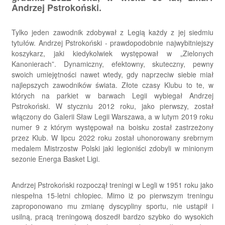
Andrzej Pstrokoński.
Tylko jeden zawodnik zdobywał z Legią każdy z jej siedmiu
tytułów. Andrzej Pstrokoński - prawdopodobnie najwybitniejszy
koszykarz, jaki kiedykolwiek występował w „Zielonych
Kanonierach”. Dynamiczny, efektowny, skuteczny, pewny
swoich umiejętności nawet wtedy, gdy naprzeciw siebie miał
najlepszych zawodników świata. Złote czasy Klubu to te, w
których na parkiet w barwach Legii wybiegał Andrzej
Pstrokoński. W styczniu 2012 roku, jako pierwszy, został
włączony do Galerii Sław Legii Warszawa, a w lutym 2019 roku
numer 9 z którym występował na boisku został zastrzeżony
przez Klub. W lipcu 2022 roku został uhonorowany srebrnym
medalem Mistrzostw Polski jaki legioniści zdobyli w minionym
sezonie Energa Basket Ligi.
Andrzej Pstrokoński rozpoczął treningi w Legli w 1951 roku jako
niespełna 15-letni chłopiec. Mimo iż po pierwszym treningu
zaproponowano mu zmianę dyscypliny sportu, nie ustąpił i
usilną, pracą treningową doszedł bardzo szybko do wysokich