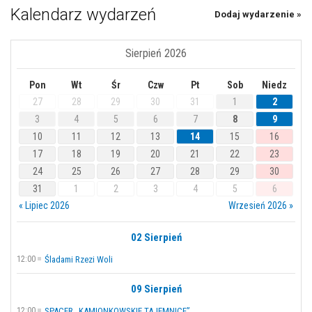
Kalendarz wydarzeń
Dodaj wydarzenie »
Sierpień 2026
Pon
Wt
Śr
Czw
Pt
Sob
Niedz
27
28
29
30
31
1
2
3
4
5
6
7
8
9
10
11
12
13
14
15
16
17
18
19
20
21
22
23
24
25
26
27
28
29
30
31
1
2
3
4
5
6
« Lipiec 2026
Wrzesień 2026 »
02 Sierpień
12:00
Śladami Rzezi Woli
09 Sierpień
12:00
SPACER „KAMIONKOWSKIE TAJEMNICE”