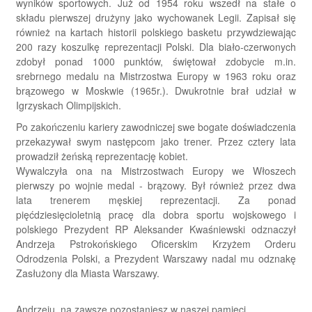
wyników sportowych. Już od 1954 roku wszedł na stałe o
składu pierwszej drużyny jako wychowanek Legii. Zapisał się
również na kartach historii polskiego basketu przywdziewając
200 razy koszulkę reprezentacji Polski. Dla biało-czerwonych
zdobył ponad 1000 punktów, świętował zdobycie m.in.
srebrnego medalu na Mistrzostwa Europy w 1963 roku oraz
brązowego w Moskwie (1965r.). Dwukrotnie brał udział w
Igrzyskach Olimpijskich.
Po zakończeniu kariery zawodniczej swe bogate doświadczenia
przekazywał swym następcom jako trener. Przez cztery lata
prowadził żeńską reprezentację kobiet.
Wywalczyła ona na Mistrzostwach Europy we Włoszech
pierwszy po wojnie medal - brązowy. Był również przez dwa
lata trenerem męskiej reprezentacji. Za ponad
pięćdziesięcioletnią pracę dla dobra sportu wojskowego i
polskiego Prezydent RP Aleksander Kwaśniewski odznaczył
Andrzeja Pstrokońskiego Oficerskim Krzyżem Orderu
Odrodzenia Polski, a Prezydent Warszawy nadal mu odznakę
Zasłużony dla Miasta Warszawy.
Andrzeju, na zawsze pozostaniesz w naszej pamięci.