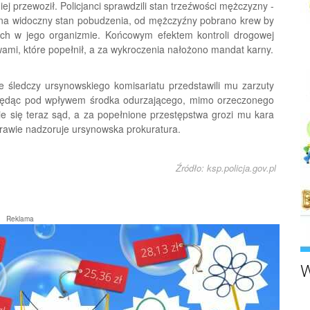
ej przewoził. Policjanci sprawdzili stan trzeźwości mężczyzny -
 na widoczny stan pobudzenia, od mężczyźny pobrano krew by
ch w jego organizmie. Końcowym efektem kontroli drogowej
ami, które popełnił, a za wykroczenia nałożono mandat karny.
ie śledczy ursynowskiego komisariatu przedstawili mu zarzuty
 będąc pod wpływem środka odurzającego, mimo orzeczonego
 się teraz sąd, a za popełnione przestępstwa grozi mu kara
prawie nadzoruje ursynowska prokuratura.
Źródło: ksp.policja.gov.pl
Reklama
W