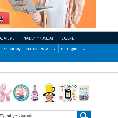
RABATOWE
PRODUKTY / USŁUGI
GALERIE
Komunikaty
info DZIELNICA
info Region