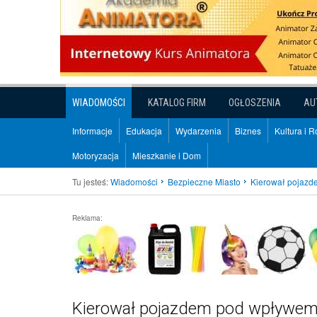
WIADOMOŚCI
KATALOG FIRM
OGŁOSZENIA
AU
Informacje
Edukacja
Wydarzenia
Biznes
Kultura i 
Motoryzacja
Mieszkanie i Dom
Tu jesteś:
Wiadomości
Bezpieczne Miasto
Kierował pojazd
Reklama:
Kierował pojazdem pod wpływem