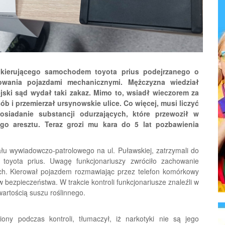
 kierującego samochodem toyota prius podejrzanego o
owania pojazdami mechanicznymi. Mężczyzna wiedział
ski sąd wydał taki zakaz. Mimo to, wsiadł wieczorem za
b i przemierzał ursynowskie ulice. Co więcej, musi liczyć
osiadanie substancji odurzających, które przewoził w
ego aresztu. Teraz grozi mu kara do 5 lat pozbawienia
ału wywiadowczo-patrolowego na ul. Puławskiej, zatrzymali do
 toyota prius. Uwagę funkcjonariuszy zwróciło zachowanie
ych. Kierował pojazdem rozmawiając przez telefon komórkowy
w bezpieczeństwa. W trakcie kontroli funkcjonariusze znaleźli w
wartością suszu roślinnego.
iony podczas kontroli, tłumaczył, iż narkotyki nie są jego