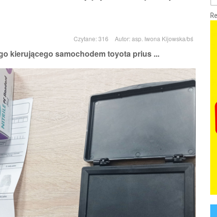
Re
Czytane: 316
Autor:
asp. Iwona Kijowska/bś
go kierującego samochodem toyota prius ...