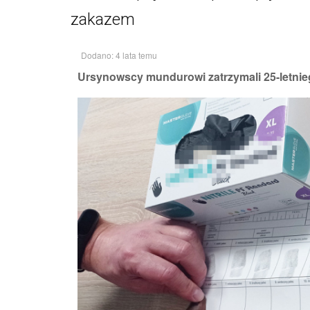
zakazem
Dodano: 4 lata temu
Ursynowscy mundurowi zatrzymali 25-letnie