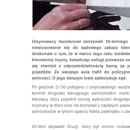
Ursynowscy mundurowi zatrzymali 25-letniego
niestosowanie się do sądowego zakazu kier
doskonale o tym, że w marcu tego roku śródmiej
kierownicę toyoty, świadcząc usługi przewozu osó
się również z odpowiedzialnością karną za p
pojeździe. Ze swojego auta trafił do policyjn
wolności. O jego dalszym losie zadecyduje sąd.
Po godzinie 21:00 policjanci z ursynowskiego wydzi
kontroli drogowej kierującego samochodem marki
kierowcy, który popełnił szereg wykroczeń drogow
trzymany w dłoni oraz nie korzystał z zapiętych pasó
samochodzie w tylnym oparciu fotela zawiniątko z za
25-letni obywatel Gruzji, który był mocno rozbaw