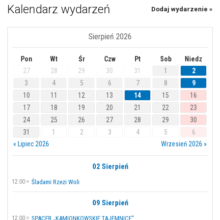
Kalendarz wydarzeń
Dodaj wydarzenie »
Sierpień 2026
Pon
Wt
Śr
Czw
Pt
Sob
Niedz
27
28
29
30
31
1
2
3
4
5
6
7
8
9
10
11
12
13
14
15
16
17
18
19
20
21
22
23
24
25
26
27
28
29
30
31
1
2
3
4
5
6
« Lipiec 2026
Wrzesień 2026 »
02 Sierpień
12:00
Śladami Rzezi Woli
09 Sierpień
12:00
SPACER „KAMIONKOWSKIE TAJEMNICE”