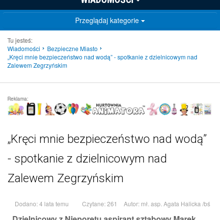
Przeglądaj kategorie
Tu jesteś:
Wiadomości
Bezpieczne Miasto
„Kręci mnie bezpieczeństwo nad wodą” - spotkanie z dzielnicowym nad
Zalewem Zegrzyńskim
Reklama:
„Kręci mnie bezpieczeństwo nad wodą”
- spotkanie z dzielnicowym nad
Zalewem Zegrzyńskim
Dodano: 4 lata temu
Czytane: 261
Autor:
mł. asp. Agata Halicka /bś
Dzielnicowy z Nieporętu aspirant sztabowy Marek