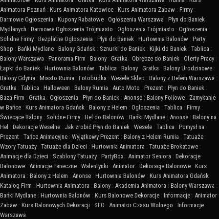
Animatora Poznań
:
Kurs Animatora Katowice
:
Kurs Animatora Zabaw
:
Firmy
:
Darmowe Ogłoszenia
:
Kupony Rabatowe
:
Ogłoszenia Warszawa
:
Płyn do Baniek
Mydlanych
:
Darmowe Ogłoszenia Trójmiasto
:
Ogłoszenia Trójmiasto
:
Ogłoszenia
:
Solidne Firmy
:
Bezpłatne Ogłoszenia
:
Płyn do Baniek
:
Hurtownia Balonów
:
Party
Shop
:
Bańki Mydlane
:
Balony Gdańsk
:
Sznurki do Baniek
:
Kijki do Baniek
:
Tablica
:
Balony Warszawa
:
Panorama Firm
:
Balony
:
Gratka
:
Obręcze do Baniek
:
Oferty Pracy
:
Łapki do Baniek
:
Hurtownia Balonów
:
Tablica
:
Balony
:
Gratka
:
Balony Urodzinowe
:
Balony Gdynia
:
Miasto Rumia
:
Fotobudka
:
Wesele Sklep
:
Balony z Helem Warszawa
:
Gratka
:
Tablica
:
Halloween
:
Balony Rumia
:
Auto Moto
:
Prezent
:
Płyn do Baniek
:
Baza Firm
:
Gratka
:
Ogłoszenia
:
Płyn do Baniek
:
Anonse
:
Balony Foliowe
:
Zamykanie
w Bańce
:
Kurs Animatora Gdańsk
:
Balony z Helem
:
Ogłoszenia
:
Tablica
:
Firmy
:
Świecące Balony
:
Solidne Firmy
:
Hel do Balonów
:
Bańki Mydlane
:
Anonse
:
Balony na
Hel
:
Dekoracje Weselne
:
Jak zrobić Płyn do Baniek
:
Wesele
:
Tablica
:
Pomysł na
Prezent
:
Tańce Animacyjne
:
Wyjątkowy Prezent
:
Balony z Helem Rumia
:
Tatuaże
:
Wzory Tatuaży
:
Tatuaże dla Dzieci
:
Hurtownia Animatora
:
Tatuaże Brokatowe
:
Animacje dla Dzieci
:
Szablony Tatuaży
:
PartyBox
:
Animator Seniora
:
Dekoracje
Balonowe
:
Animacje Taneczne
:
Walentynki
:
Animator
:
Dekoracje Balonowe
:
Kurs
Animatora
:
Balony z Helem
:
Anonse
:
Hurtownia Balonów
:
Kurs Animatora Gdańsk
:
Katalog Firm
:
Hurtownia Animatora
:
Balony
:
Akademia Animatora
:
Balony Warszawa
:
Bańki Mydlane
:
Hurtownia Balonów
:
Kurs Balonowe Dekoracje
:
Informacje
:
Animator
Zabaw
:
Kurs Balonowych Dekoracji
:
SEO
:
Animator Czasu Wolnego
:
Informacje
Warszawa