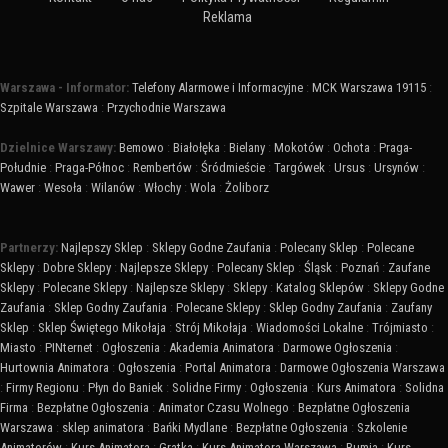
Reklama
Warszawa - Informator:
Telefony Alarmowe i Informacyjne
:
MCK Warszawa 19115
:
Szpitale Warszawa
:
Przychodnie Warszawa
Dzielnice Warszawy:
Bemowo
:
Białołęka
:
Bielany
:
Mokotów
:
Ochota
:
Praga-
Południe
:
Praga-Północ
:
Rembertów
:
Śródmieście
:
Targówek
:
Ursus
:
Ursynów
:
Wawer
:
Wesoła
:
Wilanów
:
Włochy
:
Wola
:
Żoliborz
Partnerzy:
Najlepszy Sklep
:
Sklepy Godne Zaufania
:
Polecany Sklep
:
Polecane
Sklepy
:
Dobre Sklepy
:
Najlepsze Sklepy
:
Polecany Sklep
:
Śląsk
:
Poznań
:
Zaufane
Sklepy
:
Polecane Sklepy
:
Najlepsze Sklepy
:
Sklepy
:
Katalog Sklepów
:
Sklepy Godne
Zaufania
:
Sklep Godny Zaufania
:
Polecane Sklepy
:
Sklep Godny Zaufania
:
Zaufany
Sklep
:
Sklep Świętego Mikołaja
:
Strój Mikołaja
:
Wiadomości Lokalne
:
Trójmiasto
:
Miasto
:
PINternet
:
Ogłoszenia
:
Akademia Animatora
:
Darmowe Ogłoszenia
:
Hurtownia Animatora
:
Ogłoszenia
:
Portal Animatora
:
Darmowe Ogłoszenia Warszawa
:
Firmy Regionu
:
Płyn do Baniek
:
Solidne Firmy
:
Ogłoszenia
:
Kurs Animatora
:
Solidna
Firma
:
Bezpłatne Ogłoszenia
:
Animator Czasu Wolnego
:
Bezpłatne Ogłoszenia
Warszawa
:
sklep animatora
:
Bańki Mydlane
:
Bezpłatne Ogłoszenia
:
Szkolenie
Animatorów
:
Kurs Animatora
:
Gratka
:
Kurs Animatora Warszawa
:
Rumia
:
Kurs