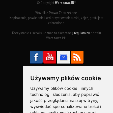
© Copyright
Warszawa.IN
™
Wszelkie Prawa Zastrzeżone.
Kopiowanie, powielanie i wykorzystywanie treści, zdjęć, grafik jest
zabronione.
Korzystanie z serwisu oznacza akceptację
regulaminu
portalu
Warszawa.IN™
Używamy plików cookie
Bezpieczne Płatności obsługuje:
Używamy plików cookie i innych
technologii śledzenia, aby poprawić
jakość przeglądania naszej witryny,
wyświetlać spersonalizowane treści i
reklamy, analizować ruch w naszej