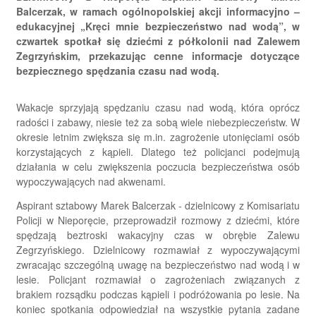
Balcerzak, w ramach ogólnopolskiej akcji informacyjno –
edukacyjnej „Kręci mnie bezpieczeństwo nad wodą”, w
czwartek spotkał się dziećmi z półkolonii nad Zalewem
Zegrzyńskim, przekazując cenne informacje dotyczące
bezpiecznego spędzania czasu nad wodą.
Wakacje sprzyjają spędzaniu czasu nad wodą, która oprócz
radości i zabawy, niesie też za sobą wiele niebezpieczeństw. W
okresie letnim zwiększa się m.in. zagrożenie utonięciami osób
korzystających z kąpieli. Dlatego też policjanci podejmują
działania w celu zwiększenia poczucia bezpieczeństwa osób
wypoczywających nad akwenami.
Aspirant sztabowy Marek Balcerzak - dzielnicowy z Komisariatu
Policji w Nieporęcie, przeprowadził rozmowy z dziećmi, które
spędzają beztroski wakacyjny czas w obrębie Zalewu
Zegrzyńskiego. Dzielnicowy rozmawiał z wypoczywającymi
zwracając szczególną uwagę na bezpieczeństwo nad wodą i w
lesie. Policjant rozmawiał o zagrożeniach związanych z
brakiem rozsądku podczas kąpieli i podróżowania po lesie. Na
koniec spotkania odpowiedział na wszystkie pytania zadane