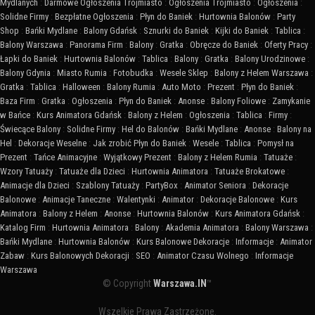
Mydlanych
:
Darmowe Ogłoszenia Trójmiasto
:
Ogłoszenia Trójmiasto
:
Ogłoszenia
:
Solidne Firmy
:
Bezpłatne Ogłoszenia
:
Płyn do Baniek
:
Hurtownia Balonów
:
Party
Shop
:
Bańki Mydlane
:
Balony Gdańsk
:
Sznurki do Baniek
:
Kijki do Baniek
:
Tablica
:
Balony Warszawa
:
Panorama Firm
:
Balony
:
Gratka
:
Obręcze do Baniek
:
Oferty Pracy
:
Łapki do Baniek
:
Hurtownia Balonów
:
Tablica
:
Balony
:
Gratka
:
Balony Urodzinowe
:
Balony Gdynia
:
Miasto Rumia
:
Fotobudka
:
Wesele Sklep
:
Balony z Helem Warszawa
:
Gratka
:
Tablica
:
Halloween
:
Balony Rumia
:
Auto Moto
:
Prezent
:
Płyn do Baniek
:
Baza Firm
:
Gratka
:
Ogłoszenia
:
Płyn do Baniek
:
Anonse
:
Balony Foliowe
:
Zamykanie
w Bańce
:
Kurs Animatora Gdańsk
:
Balony z Helem
:
Ogłoszenia
:
Tablica
:
Firmy
:
Świecące Balony
:
Solidne Firmy
:
Hel do Balonów
:
Bańki Mydlane
:
Anonse
:
Balony na
Hel
:
Dekoracje Weselne
:
Jak zrobić Płyn do Baniek
:
Wesele
:
Tablica
:
Pomysł na
Prezent
:
Tańce Animacyjne
:
Wyjątkowy Prezent
:
Balony z Helem Rumia
:
Tatuaże
:
Wzory Tatuaży
:
Tatuaże dla Dzieci
:
Hurtownia Animatora
:
Tatuaże Brokatowe
:
Animacje dla Dzieci
:
Szablony Tatuaży
:
PartyBox
:
Animator Seniora
:
Dekoracje
Balonowe
:
Animacje Taneczne
:
Walentynki
:
Animator
:
Dekoracje Balonowe
:
Kurs
Animatora
:
Balony z Helem
:
Anonse
:
Hurtownia Balonów
:
Kurs Animatora Gdańsk
:
Katalog Firm
:
Hurtownia Animatora
:
Balony
:
Akademia Animatora
:
Balony Warszawa
:
Bańki Mydlane
:
Hurtownia Balonów
:
Kurs Balonowe Dekoracje
:
Informacje
:
Animator
Zabaw
:
Kurs Balonowych Dekoracji
:
SEO
:
Animator Czasu Wolnego
:
Informacje
Warszawa
© Copyright
Warszawa.IN
™
Wszelkie Prawa Zastrzeżone.