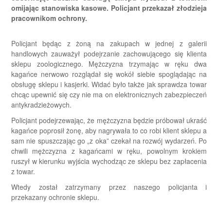
omijając stanowiska kasowe. Policjant przekazał złodzieja
pracownikom ochrony.
Policjant będąc z żoną na zakupach w jednej z galerii
handlowych zauważył podejrzanie zachowującego się klienta
sklepu zoologicznego. Mężczyzna trzymając w ręku dwa
kagańce nerwowo rozglądał się wokół siebie spoglądając na
obsługę sklepu i kasjerki. Widać było także jak sprawdza towar
chcąc upewnić się czy nie ma on elektronicznych zabezpieczeń
antykradzieżowych.
Policjant podejrzewając, że mężczyzna będzie próbował ukraść
kagańce poprosił żonę, aby nagrywała to co robi klient sklepu a
sam nie spuszczając go „z oka” czekał na rozwój wydarzeń. Po
chwili mężczyzna z kagańcami w ręku, powolnym krokiem
ruszył w kierunku wyjścia wychodząc ze sklepu bez zapłacenia
z towar.
Wtedy został zatrzymany przez naszego policjanta i
przekazany ochronie sklepu.