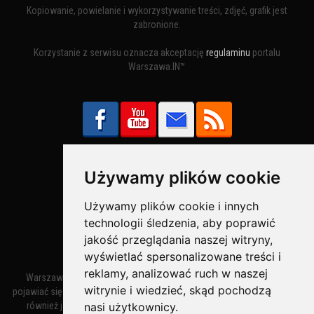
Kopiowanie, powielanie i wykorzystywanie treści, zdjęć, grafik jest
zabronione.
Korzystanie z serwisu oznacza akceptację
regulaminu
portalu
Warszawa.IN™
Używamy plików cookie
Bezpieczne Płatności obsługuje:
Używamy plików cookie i innych
technologii śledzenia, aby poprawić
jakość przeglądania naszej witryny,
wyświetlać spersonalizowane treści i
reklamy, analizować ruch w naszej
Warszawa – miasto stołeczne Warszawa. Nazwa miasta zaczęła
witrynie i wiedzieć, skąd pochodzą
pojawiać się w dokumentach w XIV wieku jako Warszewa, a od XV wieku
również jako Warszowa. Zmiana nazwy na Warszawa w XV wieku
nasi użytkownicy.