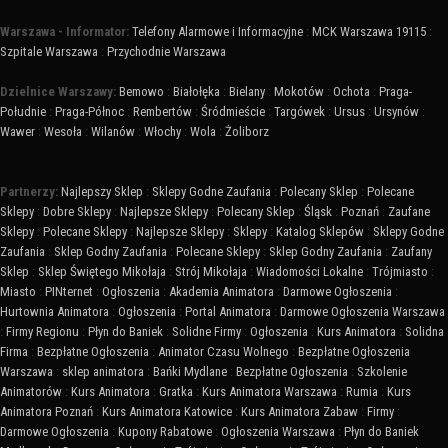
Warszawa - Informator:
Telefony Alarmowe i Informacyjne
:
MCK Warszawa 19115
:
Szpitale Warszawa
:
Przychodnie Warszawa
Dzielnice Warszawy:
Bemowo
:
Białołęka
:
Bielany
:
Mokotów
:
Ochota
:
Praga-
Południe
:
Praga-Północ
:
Rembertów
:
Śródmieście
:
Targówek
:
Ursus
:
Ursynów
:
Wawer
:
Wesoła
:
Wilanów
:
Włochy
:
Wola
:
Żoliborz
Partnerzy:
Najlepszy Sklep
:
Sklepy Godne Zaufania
:
Polecany Sklep
:
Polecane
Sklepy
:
Dobre Sklepy
:
Najlepsze Sklepy
:
Polecany Sklep
:
Śląsk
:
Poznań
:
Zaufane
Sklepy
:
Polecane Sklepy
:
Najlepsze Sklepy
:
Sklepy
:
Katalog Sklepów
:
Sklepy Godne
Zaufania
:
Sklep Godny Zaufania
:
Polecane Sklepy
:
Sklep Godny Zaufania
:
Zaufany
Sklep
:
Sklep Świętego Mikołaja
:
Strój Mikołaja
:
Wiadomości Lokalne
:
Trójmiasto
:
Miasto
:
PINternet
:
Ogłoszenia
:
Akademia Animatora
:
Darmowe Ogłoszenia
:
Hurtownia Animatora
:
Ogłoszenia
:
Portal Animatora
:
Darmowe Ogłoszenia Warszawa
:
Firmy Regionu
:
Płyn do Baniek
:
Solidne Firmy
:
Ogłoszenia
:
Kurs Animatora
:
Solidna
Firma
:
Bezpłatne Ogłoszenia
:
Animator Czasu Wolnego
:
Bezpłatne Ogłoszenia
Warszawa
:
sklep animatora
:
Bańki Mydlane
:
Bezpłatne Ogłoszenia
:
Szkolenie
Animatorów
:
Kurs Animatora
:
Gratka
:
Kurs Animatora Warszawa
:
Rumia
:
Kurs
Animatora Poznań
:
Kurs Animatora Katowice
:
Kurs Animatora Zabaw
:
Firmy
:
Darmowe Ogłoszenia
:
Kupony Rabatowe
:
Ogłoszenia Warszawa
:
Płyn do Baniek