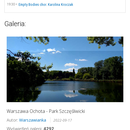
19:30
Empty Bodies chor. Karolina Kroczak
Galeria:
Warszawa Ochota - Park Szczęśliwicki
Autor:
Warszawianka
2022-09-17
Wyświetleń galerii:
4292