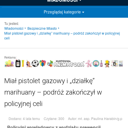
Przeglądaj kategorie
Tu jesteś:
Wiadomości
Bezpieczne Miasto
Miał pistolet gazowy i „działkę” marihuany – podróż zakończył w policyjnej
celi
Reklama:
Miał pistolet gazowy i „działkę”
marihuany – podróż zakończył w
policyjnej celi
Dodano: 4 lata temu
Czytane: 300
Autor:
mł. asp. Paulina Harabin/g.p
Policyjni wywiadowcy z wydziału prewencji