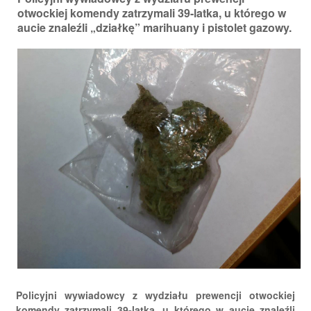
otwockiej komendy zatrzymali 39-latka, u którego w
aucie znaleźli „działkę” marihuany i pistolet gazowy.
Policyjni wywiadowcy z wydziału prewencji otwockiej
komendy zatrzymali 39-latka, u którego w aucie znaleźli