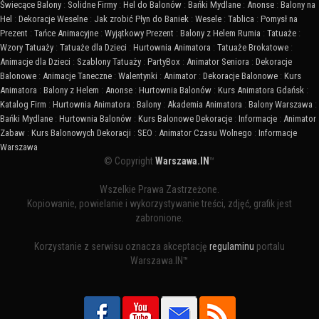
Świecące Balony
:
Solidne Firmy
:
Hel do Balonów
:
Bańki Mydlane
:
Anonse
:
Balony na
Hel
:
Dekoracje Weselne
:
Jak zrobić Płyn do Baniek
:
Wesele
:
Tablica
:
Pomysł na
Prezent
:
Tańce Animacyjne
:
Wyjątkowy Prezent
:
Balony z Helem Rumia
:
Tatuaże
:
Wzory Tatuaży
:
Tatuaże dla Dzieci
:
Hurtownia Animatora
:
Tatuaże Brokatowe
:
Animacje dla Dzieci
:
Szablony Tatuaży
:
PartyBox
:
Animator Seniora
:
Dekoracje
Balonowe
:
Animacje Taneczne
:
Walentynki
:
Animator
:
Dekoracje Balonowe
:
Kurs
Animatora
:
Balony z Helem
:
Anonse
:
Hurtownia Balonów
:
Kurs Animatora Gdańsk
:
Katalog Firm
:
Hurtownia Animatora
:
Balony
:
Akademia Animatora
:
Balony Warszawa
:
Bańki Mydlane
:
Hurtownia Balonów
:
Kurs Balonowe Dekoracje
:
Informacje
:
Animator
Zabaw
:
Kurs Balonowych Dekoracji
:
SEO
:
Animator Czasu Wolnego
:
Informacje
Warszawa
© Copyright
Warszawa.IN
™
Wszelkie Prawa Zastrzeżone.
Kopiowanie, powielanie i wykorzystywanie treści, zdjęć, grafik jest
zabronione.
Korzystanie z serwisu oznacza akceptację
regulaminu
portalu
Warszawa.IN™