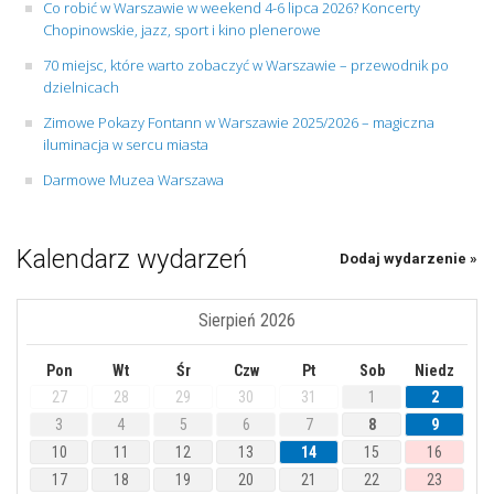
Co robić w Warszawie w weekend 4-6 lipca 2026? Koncerty
Chopinowskie, jazz, sport i kino plenerowe
70 miejsc, które warto zobaczyć w Warszawie – przewodnik po
dzielnicach
Zimowe Pokazy Fontann w Warszawie 2025/2026 – magiczna
iluminacja w sercu miasta
Darmowe Muzea Warszawa
Kalendarz wydarzeń
Dodaj wydarzenie »
Sierpień 2026
Pon
Wt
Śr
Czw
Pt
Sob
Niedz
27
28
29
30
31
1
2
3
4
5
6
7
8
9
10
11
12
13
14
15
16
17
18
19
20
21
22
23