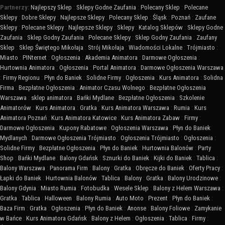
Partnerzy:
Najlepszy Sklep
:
Sklepy Godne Zaufania
:
Polecany Sklep
:
Polecane
Sklepy
:
Dobre Sklepy
:
Najlepsze Sklepy
:
Polecany Sklep
:
Śląsk
:
Poznań
:
Zaufane
Sklepy
:
Polecane Sklepy
:
Najlepsze Sklepy
:
Sklepy
:
Katalog Sklepów
:
Sklepy Godne
Zaufania
:
Sklep Godny Zaufania
:
Polecane Sklepy
:
Sklep Godny Zaufania
:
Zaufany
Sklep
:
Sklep Świętego Mikołaja
:
Strój Mikołaja
:
Wiadomości Lokalne
:
Trójmiasto
:
Miasto
:
PINternet
:
Ogłoszenia
:
Akademia Animatora
:
Darmowe Ogłoszenia
:
Hurtownia Animatora
:
Ogłoszenia
:
Portal Animatora
:
Darmowe Ogłoszenia Warszawa
:
Firmy Regionu
:
Płyn do Baniek
:
Solidne Firmy
:
Ogłoszenia
:
Kurs Animatora
:
Solidna
Firma
:
Bezpłatne Ogłoszenia
:
Animator Czasu Wolnego
:
Bezpłatne Ogłoszenia
Warszawa
:
sklep animatora
:
Bańki Mydlane
:
Bezpłatne Ogłoszenia
:
Szkolenie
Animatorów
:
Kurs Animatora
:
Gratka
:
Kurs Animatora Warszawa
:
Rumia
:
Kurs
Animatora Poznań
:
Kurs Animatora Katowice
:
Kurs Animatora Zabaw
:
Firmy
:
Darmowe Ogłoszenia
:
Kupony Rabatowe
:
Ogłoszenia Warszawa
:
Płyn do Baniek
Mydlanych
:
Darmowe Ogłoszenia Trójmiasto
:
Ogłoszenia Trójmiasto
:
Ogłoszenia
:
Solidne Firmy
:
Bezpłatne Ogłoszenia
:
Płyn do Baniek
:
Hurtownia Balonów
:
Party
Shop
:
Bańki Mydlane
:
Balony Gdańsk
:
Sznurki do Baniek
:
Kijki do Baniek
:
Tablica
:
Balony Warszawa
:
Panorama Firm
:
Balony
:
Gratka
:
Obręcze do Baniek
:
Oferty Pracy
:
Łapki do Baniek
:
Hurtownia Balonów
:
Tablica
:
Balony
:
Gratka
:
Balony Urodzinowe
:
Balony Gdynia
:
Miasto Rumia
:
Fotobudka
:
Wesele Sklep
:
Balony z Helem Warszawa
:
Gratka
:
Tablica
:
Halloween
:
Balony Rumia
:
Auto Moto
:
Prezent
:
Płyn do Baniek
:
Baza Firm
:
Gratka
:
Ogłoszenia
:
Płyn do Baniek
:
Anonse
:
Balony Foliowe
:
Zamykanie
w Bańce
:
Kurs Animatora Gdańsk
:
Balony z Helem
:
Ogłoszenia
:
Tablica
:
Firmy
: