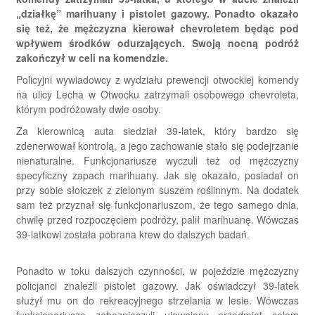
„działkę” marihuany i pistolet gazowy. Ponadto okazało
się też, że mężczyzna kierował chevroletem będąc pod
wpływem środków odurzających. Swoją nocną podróż
zakończył w celi na komendzie.
Policyjni wywiadowcy z wydziału prewencji otwockiej komendy
na ulicy Lecha w Otwocku zatrzymali osobowego chevroleta,
którym podróżowały dwie osoby.
Za kierownicą auta siedział 39-latek, który bardzo się
zdenerwował kontrolą, a jego zachowanie stało się podejrzanie
nienaturalne. Funkcjonariusze wyczuli też od mężczyzny
specyficzny zapach marihuany. Jak się okazało, posiadał on
przy sobie słoiczek z zielonym suszem roślinnym. Na dodatek
sam też przyznał się funkcjonariuszom, że tego samego dnia,
chwilę przed rozpoczęciem podróży, palił marihuanę. Wówczas
39-latkowi została pobrana krew do dalszych badań.
Ponadto w toku dalszych czynności, w pojeździe mężczyzny
policjanci znaleźli pistolet gazowy. Jak oświadczył 39-latek
służył mu on do rekreacyjnego strzelania w lesie. Wówczas
funkcjonariusze zabezpieczyli ujawniony przedmiot celem