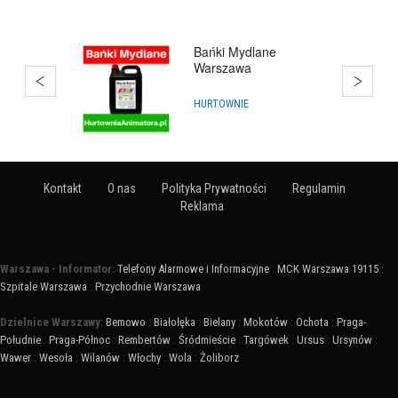
Estate Polska
BIURA NIERUCHOMOŚCI
Kontakt
O nas
Polityka Prywatności
Regulamin
Reklama
Warszawa - Informator:
Telefony Alarmowe i Informacyjne
:
MCK Warszawa 19115
:
Szpitale Warszawa
:
Przychodnie Warszawa
Dzielnice Warszawy:
Bemowo
:
Białołęka
:
Bielany
:
Mokotów
:
Ochota
:
Praga-
Południe
:
Praga-Północ
:
Rembertów
:
Śródmieście
:
Targówek
:
Ursus
:
Ursynów
:
Wawer
:
Wesoła
:
Wilanów
:
Włochy
:
Wola
:
Żoliborz