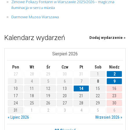
Zimowe Pokazy Fontann w Warszawie 2025/2026 – magiczna
iluminacja w sercu miasta
Darmowe Muzea Warszawa
Kalendarz wydarzeń
Dodaj wydarzenie »
Sierpień 2026
Pon
Wt
Śr
Czw
Pt
Sob
Niedz
27
28
29
30
31
1
2
3
4
5
6
7
8
9
10
11
12
13
14
15
16
17
18
19
20
21
22
23
24
25
26
27
28
29
30
31
1
2
3
4
5
6
« Lipiec 2026
Wrzesień 2026 »