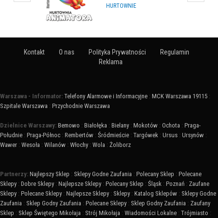
KURSY ZAWODOWE
Kontakt
O nas
Polityka Prywatności
Regulamin
Reklama
Warszawa - Informator:
Telefony Alarmowe i Informacyjne
:
MCK Warszawa 19115
:
Szpitale Warszawa
:
Przychodnie Warszawa
Dzielnice Warszawy:
Bemowo
:
Białołęka
:
Bielany
:
Mokotów
:
Ochota
:
Praga-
Południe
:
Praga-Północ
:
Rembertów
:
Śródmieście
:
Targówek
:
Ursus
:
Ursynów
:
Wawer
:
Wesoła
:
Wilanów
:
Włochy
:
Wola
:
Żoliborz
Partnerzy:
Najlepszy Sklep
:
Sklepy Godne Zaufania
:
Polecany Sklep
:
Polecane
Sklepy
:
Dobre Sklepy
:
Najlepsze Sklepy
:
Polecany Sklep
:
Śląsk
:
Poznań
:
Zaufane
Sklepy
:
Polecane Sklepy
:
Najlepsze Sklepy
:
Sklepy
:
Katalog Sklepów
:
Sklepy Godne
Zaufania
:
Sklep Godny Zaufania
:
Polecane Sklepy
:
Sklep Godny Zaufania
:
Zaufany
Sklep
:
Sklep Świętego Mikołaja
:
Strój Mikołaja
:
Wiadomości Lokalne
:
Trójmiasto
: