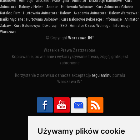
Balonowe
:
Animacje Taneczne
:
Walentynki
:
Animator
:
Dekoracje Balonowe
:
Kurs
Animatora
:
Balony z Helem
:
Anonse
:
Hurtownia Balonów
:
Kurs Animatora Gdańsk
:
Katalog Firm
:
Hurtownia Animatora
:
Balony
:
Akademia Animatora
:
Balony Warszawa
:
Bańki Mydlane
:
Hurtownia Balonów
:
Kurs Balonowe Dekoracje
:
Informacje
:
Animator
Zabaw
:
Kurs Balonowych Dekoracji
:
SEO
:
Animator Czasu Wolnego
:
Informacje
Warszawa
© Copyright
Warszawa.IN
™
Wszelkie Prawa Zastrzeżone.
Kopiowanie, powielanie i wykorzystywanie treści, zdjęć, grafik jest
zabronione.
Korzystanie z serwisu oznacza akceptację
regulaminu
portalu
Warszawa.IN™
Używamy plików cookie
Bezpieczne Płatności obsługuje: