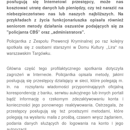
posługują się Internetowi przestępcy, może nas
kosztować utratę danych lub pieniędzy, czy też narazić na
niebezpieczeństwo nas lub naszych najbliższych. Na
przykładach z życia funkcjonariuszka opisała również
seniorom metody działania oszustów podających się za
"policjanta CBŚ” oraz ,,administratora".
Policjantka z Zespołu Prewencji Kryminalnej po raz kolejny
spotkała się z osobami starszymi w Domu Kultury ,,Lira" na
warszawskim Targówku.
Główna część tego profilaktycznego spotkania dotyczyła
zagrożeń w Internecie. Policjantka opisała metody, jakimi
posługują się przestępcy działający w sieci, które polegają m.
in. na rozsyłaniu wiadomości przypominających oficjalną
korespondencję z banku, serwisu aukcyjnego lub innych portali
bądź informację o rzekomym zdezaktywowaniu konta i
konieczności jego ponownego reaktywowania. Ostrzegała, że
przestępcy posługują się też prostszymi metodami, które
polegają na wysłaniu maila z prośbą, czasem wręcz żądaniem,
podania danych służących do logowania na konto i jego
autoryzacji.