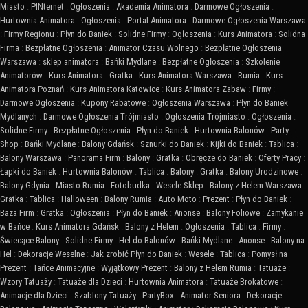
Miasto
:
PINternet
:
Ogłoszenia
:
Akademia Animatora
:
Darmowe Ogłoszenia
:
Hurtownia Animatora
:
Ogłoszenia
:
Portal Animatora
:
Darmowe Ogłoszenia Warszawa
:
Firmy Regionu
:
Płyn do Baniek
:
Solidne Firmy
:
Ogłoszenia
:
Kurs Animatora
:
Solidna
Firma
:
Bezpłatne Ogłoszenia
:
Animator Czasu Wolnego
:
Bezpłatne Ogłoszenia
Warszawa
:
sklep animatora
:
Bańki Mydlane
:
Bezpłatne Ogłoszenia
:
Szkolenie
Animatorów
:
Kurs Animatora
:
Gratka
:
Kurs Animatora Warszawa
:
Rumia
:
Kurs
Animatora Poznań
:
Kurs Animatora Katowice
:
Kurs Animatora Zabaw
:
Firmy
:
Darmowe Ogłoszenia
:
Kupony Rabatowe
:
Ogłoszenia Warszawa
:
Płyn do Baniek
Mydlanych
:
Darmowe Ogłoszenia Trójmiasto
:
Ogłoszenia Trójmiasto
:
Ogłoszenia
:
Solidne Firmy
:
Bezpłatne Ogłoszenia
:
Płyn do Baniek
:
Hurtownia Balonów
:
Party
Shop
:
Bańki Mydlane
:
Balony Gdańsk
:
Sznurki do Baniek
:
Kijki do Baniek
:
Tablica
:
Balony Warszawa
:
Panorama Firm
:
Balony
:
Gratka
:
Obręcze do Baniek
:
Oferty Pracy
:
Łapki do Baniek
:
Hurtownia Balonów
:
Tablica
:
Balony
:
Gratka
:
Balony Urodzinowe
:
Balony Gdynia
:
Miasto Rumia
:
Fotobudka
:
Wesele Sklep
:
Balony z Helem Warszawa
:
Gratka
:
Tablica
:
Halloween
:
Balony Rumia
:
Auto Moto
:
Prezent
:
Płyn do Baniek
:
Baza Firm
:
Gratka
:
Ogłoszenia
:
Płyn do Baniek
:
Anonse
:
Balony Foliowe
:
Zamykanie
w Bańce
:
Kurs Animatora Gdańsk
:
Balony z Helem
:
Ogłoszenia
:
Tablica
:
Firmy
:
Świecące Balony
:
Solidne Firmy
:
Hel do Balonów
:
Bańki Mydlane
:
Anonse
:
Balony na
Hel
:
Dekoracje Weselne
:
Jak zrobić Płyn do Baniek
:
Wesele
:
Tablica
:
Pomysł na
Prezent
:
Tańce Animacyjne
:
Wyjątkowy Prezent
:
Balony z Helem Rumia
:
Tatuaże
:
Wzory Tatuaży
:
Tatuaże dla Dzieci
:
Hurtownia Animatora
:
Tatuaże Brokatowe
:
Animacje dla Dzieci
:
Szablony Tatuaży
:
PartyBox
:
Animator Seniora
:
Dekoracje