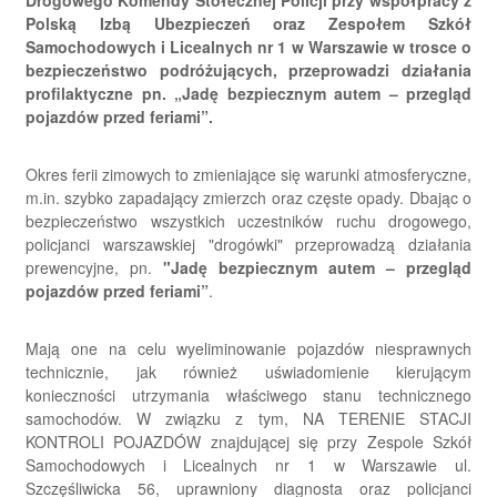
Drogowego Komendy Stołecznej Policji przy współpracy z
Polską Izbą Ubezpieczeń oraz Zespołem Szkół
Samochodowych i Licealnych nr 1 w Warszawie w trosce o
bezpieczeństwo podróżujących, przeprowadzi działania
profilaktyczne pn. „Jadę bezpiecznym autem – przegląd
pojazdów przed feriami”.
Okres ferii zimowych to zmieniające się warunki atmosferyczne,
m.in. szybko zapadający zmierzch oraz częste opady. Dbając o
bezpieczeństwo wszystkich uczestników ruchu drogowego,
policjanci warszawskiej "drogówki" przeprowadzą działania
prewencyjne, pn.
"Jadę bezpiecznym autem – przegląd
pojazdów przed feriami”
.
Mają one na celu wyeliminowanie pojazdów niesprawnych
technicznie, jak również uświadomienie kierującym
konieczności utrzymania właściwego stanu technicznego
samochodów. W związku z tym, NA TERENIE STACJI
KONTROLI POJAZDÓW znajdującej się przy Zespole Szkół
Samochodowych i Licealnych nr 1 w Warszawie ul.
Szczęśliwicka 56, uprawniony diagnosta oraz policjanci