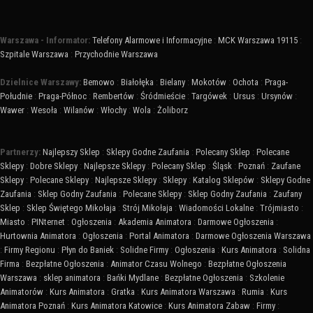
Warszawa - Informator:
Telefony Alarmowe i Informacyjne
:
MCK Warszawa 19115
:
Szpitale Warszawa
:
Przychodnie Warszawa
Dzielnice Warszawy:
Bemowo
:
Białołęka
:
Bielany
:
Mokotów
:
Ochota
:
Praga-
Południe
:
Praga-Północ
:
Rembertów
:
Śródmieście
:
Targówek
:
Ursus
:
Ursynów
:
Wawer
:
Wesoła
:
Wilanów
:
Włochy
:
Wola
:
Żoliborz
Partnerzy:
Najlepszy Sklep
:
Sklepy Godne Zaufania
:
Polecany Sklep
:
Polecane
Sklepy
:
Dobre Sklepy
:
Najlepsze Sklepy
:
Polecany Sklep
:
Śląsk
:
Poznań
:
Zaufane
Sklepy
:
Polecane Sklepy
:
Najlepsze Sklepy
:
Sklepy
:
Katalog Sklepów
:
Sklepy Godne
Zaufania
:
Sklep Godny Zaufania
:
Polecane Sklepy
:
Sklep Godny Zaufania
:
Zaufany
Sklep
:
Sklep Świętego Mikołaja
:
Strój Mikołaja
:
Wiadomości Lokalne
:
Trójmiasto
:
Miasto
:
PINternet
:
Ogłoszenia
:
Akademia Animatora
:
Darmowe Ogłoszenia
:
Hurtownia Animatora
:
Ogłoszenia
:
Portal Animatora
:
Darmowe Ogłoszenia Warszawa
:
Firmy Regionu
:
Płyn do Baniek
:
Solidne Firmy
:
Ogłoszenia
:
Kurs Animatora
:
Solidna
Firma
:
Bezpłatne Ogłoszenia
:
Animator Czasu Wolnego
:
Bezpłatne Ogłoszenia
Warszawa
:
sklep animatora
:
Bańki Mydlane
:
Bezpłatne Ogłoszenia
:
Szkolenie
Animatorów
:
Kurs Animatora
:
Gratka
:
Kurs Animatora Warszawa
:
Rumia
:
Kurs
Animatora Poznań
:
Kurs Animatora Katowice
:
Kurs Animatora Zabaw
:
Firmy
: