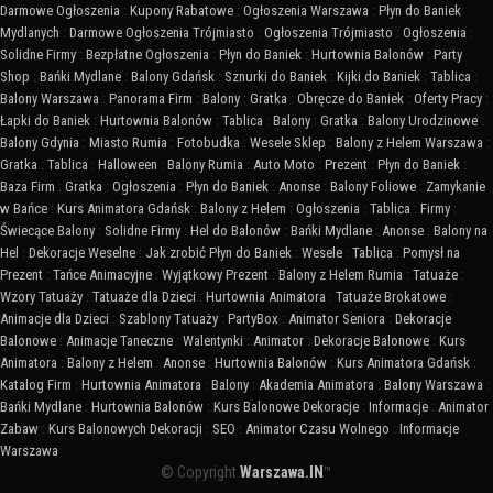
Darmowe Ogłoszenia
:
Kupony Rabatowe
:
Ogłoszenia Warszawa
:
Płyn do Baniek
Mydlanych
:
Darmowe Ogłoszenia Trójmiasto
:
Ogłoszenia Trójmiasto
:
Ogłoszenia
:
Solidne Firmy
:
Bezpłatne Ogłoszenia
:
Płyn do Baniek
:
Hurtownia Balonów
:
Party
Shop
:
Bańki Mydlane
:
Balony Gdańsk
:
Sznurki do Baniek
:
Kijki do Baniek
:
Tablica
:
Balony Warszawa
:
Panorama Firm
:
Balony
:
Gratka
:
Obręcze do Baniek
:
Oferty Pracy
:
Łapki do Baniek
:
Hurtownia Balonów
:
Tablica
:
Balony
:
Gratka
:
Balony Urodzinowe
:
Balony Gdynia
:
Miasto Rumia
:
Fotobudka
:
Wesele Sklep
:
Balony z Helem Warszawa
:
Gratka
:
Tablica
:
Halloween
:
Balony Rumia
:
Auto Moto
:
Prezent
:
Płyn do Baniek
:
Baza Firm
:
Gratka
:
Ogłoszenia
:
Płyn do Baniek
:
Anonse
:
Balony Foliowe
:
Zamykanie
w Bańce
:
Kurs Animatora Gdańsk
:
Balony z Helem
:
Ogłoszenia
:
Tablica
:
Firmy
:
Świecące Balony
:
Solidne Firmy
:
Hel do Balonów
:
Bańki Mydlane
:
Anonse
:
Balony na
Hel
:
Dekoracje Weselne
:
Jak zrobić Płyn do Baniek
:
Wesele
:
Tablica
:
Pomysł na
Prezent
:
Tańce Animacyjne
:
Wyjątkowy Prezent
:
Balony z Helem Rumia
:
Tatuaże
:
Wzory Tatuaży
:
Tatuaże dla Dzieci
:
Hurtownia Animatora
:
Tatuaże Brokatowe
:
Animacje dla Dzieci
:
Szablony Tatuaży
:
PartyBox
:
Animator Seniora
:
Dekoracje
Balonowe
:
Animacje Taneczne
:
Walentynki
:
Animator
:
Dekoracje Balonowe
:
Kurs
Animatora
:
Balony z Helem
:
Anonse
:
Hurtownia Balonów
:
Kurs Animatora Gdańsk
:
Katalog Firm
:
Hurtownia Animatora
:
Balony
:
Akademia Animatora
:
Balony Warszawa
:
Bańki Mydlane
:
Hurtownia Balonów
:
Kurs Balonowe Dekoracje
:
Informacje
:
Animator
Zabaw
:
Kurs Balonowych Dekoracji
:
SEO
:
Animator Czasu Wolnego
:
Informacje
Warszawa
© Copyright
Warszawa.IN
™