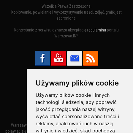
Wszelkie Prawa Zastrzeżone.
Kopiowanie, powielanie i wykorzystywanie treści, zdjęć, grafik jest
zabronione.
Korzystanie z serwisu oznacza akceptację
regulaminu
portalu
Warszawa.IN™
Używamy plików cookie
Bezpieczne Płatności obsługuje:
Używamy plików cookie i innych
technologii śledzenia, aby poprawić
jakość przeglądania naszej witryny,
wyświetlać spersonalizowane treści i
reklamy, analizować ruch w naszej
Warszawa – miasto stołeczne Warszawa. Nazwa miasta zaczęła
witrynie i wiedzieć, skąd pochodzą
pojawiać się w dokumentach w XIV wieku jako Warszewa, a od XV wieku