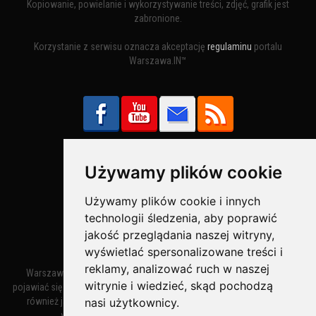
Kopiowanie, powielanie i wykorzystywanie treści, zdjęć, grafik jest
zabronione.
Korzystanie z serwisu oznacza akceptację
regulaminu
portalu
Warszawa.IN™
Używamy plików cookie
Bezpieczne Płatności obsługuje:
Używamy plików cookie i innych
technologii śledzenia, aby poprawić
jakość przeglądania naszej witryny,
wyświetlać spersonalizowane treści i
reklamy, analizować ruch w naszej
Warszawa – miasto stołeczne Warszawa. Nazwa miasta zaczęła
witrynie i wiedzieć, skąd pochodzą
pojawiać się w dokumentach w XIV wieku jako Warszewa, a od XV wieku
również jako Warszowa. Zmiana nazwy na Warszawa w XV wieku
nasi użytkownicy.
wynikała z mazowieckiej wymowy dialektycznej.