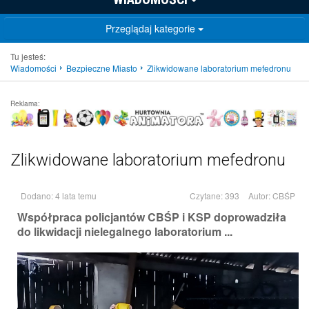
Przeglądaj kategorie
Tu jesteś:
Wiadomości
Bezpieczne Miasto
Zlikwidowane laboratorium mefedronu
Reklama:
Zlikwidowane laboratorium mefedronu
Dodano: 4 lata temu
Czytane: 393
Autor:
CBŚP
Współpraca policjantów CBŚP i KSP doprowadziła
do likwidacji nielegalnego laboratorium ...