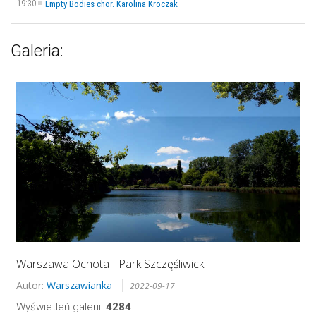
19:30
Empty Bodies chor. Karolina Kroczak
Galeria:
Warszawa Ochota - Park Szczęśliwicki
Autor:
Warszawianka
2022-09-17
Wyświetleń galerii:
4284