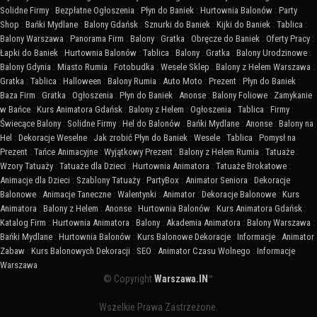
Solidne Firmy
:
Bezpłatne Ogłoszenia
:
Płyn do Baniek
:
Hurtownia Balonów
:
Party
Shop
:
Bańki Mydlane
:
Balony Gdańsk
:
Sznurki do Baniek
:
Kijki do Baniek
:
Tablica
:
Balony Warszawa
:
Panorama Firm
:
Balony
:
Gratka
:
Obręcze do Baniek
:
Oferty Pracy
:
Łapki do Baniek
:
Hurtownia Balonów
:
Tablica
:
Balony
:
Gratka
:
Balony Urodzinowe
:
Balony Gdynia
:
Miasto Rumia
:
Fotobudka
:
Wesele Sklep
:
Balony z Helem Warszawa
:
Gratka
:
Tablica
:
Halloween
:
Balony Rumia
:
Auto Moto
:
Prezent
:
Płyn do Baniek
:
Baza Firm
:
Gratka
:
Ogłoszenia
:
Płyn do Baniek
:
Anonse
:
Balony Foliowe
:
Zamykanie
w Bańce
:
Kurs Animatora Gdańsk
:
Balony z Helem
:
Ogłoszenia
:
Tablica
:
Firmy
:
Świecące Balony
:
Solidne Firmy
:
Hel do Balonów
:
Bańki Mydlane
:
Anonse
:
Balony na
Hel
:
Dekoracje Weselne
:
Jak zrobić Płyn do Baniek
:
Wesele
:
Tablica
:
Pomysł na
Prezent
:
Tańce Animacyjne
:
Wyjątkowy Prezent
:
Balony z Helem Rumia
:
Tatuaże
:
Wzory Tatuaży
:
Tatuaże dla Dzieci
:
Hurtownia Animatora
:
Tatuaże Brokatowe
:
Animacje dla Dzieci
:
Szablony Tatuaży
:
PartyBox
:
Animator Seniora
:
Dekoracje
Balonowe
:
Animacje Taneczne
:
Walentynki
:
Animator
:
Dekoracje Balonowe
:
Kurs
Animatora
:
Balony z Helem
:
Anonse
:
Hurtownia Balonów
:
Kurs Animatora Gdańsk
:
Katalog Firm
:
Hurtownia Animatora
:
Balony
:
Akademia Animatora
:
Balony Warszawa
:
Bańki Mydlane
:
Hurtownia Balonów
:
Kurs Balonowe Dekoracje
:
Informacje
:
Animator
Zabaw
:
Kurs Balonowych Dekoracji
:
SEO
:
Animator Czasu Wolnego
:
Informacje
Warszawa
© Copyright
Warszawa.IN
™
Wszelkie Prawa Zastrzeżone.