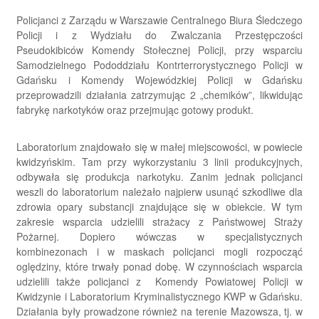
Policjanci z Zarządu w Warszawie Centralnego Biura Śledczego
Policji i z Wydziału do Zwalczania Przestępczości
Pseudokibiców Komendy Stołecznej Policji, przy wsparciu
Samodzielnego Pododdziału Kontrterrorystycznego Policji w
Gdańsku i Komendy Wojewódzkiej Policji w Gdańsku
przeprowadzili działania zatrzymując 2 „chemików”, likwidując
fabrykę narkotyków oraz przejmując gotowy produkt.
Laboratorium znajdowało się w małej miejscowości, w powiecie
kwidzyńskim. Tam przy wykorzystaniu 3 linii produkcyjnych,
odbywała się produkcja narkotyku. Zanim jednak policjanci
weszli do laboratorium należało najpierw usunąć szkodliwe dla
zdrowia opary substancji znajdujące się w obiekcie. W tym
zakresie wsparcia udzielili strażacy z Państwowej Straży
Pożarnej. Dopiero wówczas w specjalistycznych
kombinezonach i w maskach policjanci mogli rozpocząć
oględziny, które trwały ponad dobę. W czynnościach wsparcia
udzielili także policjanci z Komendy Powiatowej Policji w
Kwidzynie i Laboratorium Kryminalistycznego KWP w Gdańsku.
Działania były prowadzone również na terenie Mazowsza, tj. w