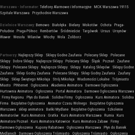
Warszawa - Informator:
Telefony Alarmowe i Informacyjne
:
MCK Warszawa 19115
:
Szpitale Warszawa
:
Przychodnie Warszawa
Dzielnice Warszawy:
Bemowo
:
Białołęka
:
Bielany
:
Mokotów
:
Ochota
:
Praga-
Południe
:
Praga-Północ
:
Rembertów
:
Śródmieście
:
Targówek
:
Ursus
:
Ursynów
:
Wawer
:
Wesoła
:
Wilanów
:
Włochy
:
Wola
:
Żoliborz
Partnerzy:
Najlepszy Sklep
:
Sklepy Godne Zaufania
:
Polecany Sklep
:
Polecane
Sklepy
:
Dobre Sklepy
:
Najlepsze Sklepy
:
Polecany Sklep
:
Śląsk
:
Poznań
:
Zaufane
Sklepy
:
Polecane Sklepy
:
Najlepsze Sklepy
:
Sklepy
:
Katalog Sklepów
:
Sklepy Godne
Zaufania
:
Sklep Godny Zaufania
:
Polecane Sklepy
:
Sklep Godny Zaufania
:
Zaufany
Sklep
:
Sklep Świętego Mikołaja
:
Strój Mikołaja
:
Wiadomości Lokalne
:
Trójmiasto
:
Miasto
:
PINternet
:
Ogłoszenia
:
Akademia Animatora
:
Darmowe Ogłoszenia
:
Hurtownia Animatora
:
Ogłoszenia
:
Portal Animatora
:
Darmowe Ogłoszenia Warszawa
:
Firmy Regionu
:
Płyn do Baniek
:
Solidne Firmy
:
Ogłoszenia
:
Kurs Animatora
:
Solidna
Firma
:
Bezpłatne Ogłoszenia
:
Animator Czasu Wolnego
:
Bezpłatne Ogłoszenia
Warszawa
:
sklep animatora
:
Bańki Mydlane
:
Bezpłatne Ogłoszenia
:
Szkolenie
Animatorów
:
Kurs Animatora
:
Gratka
:
Kurs Animatora Warszawa
:
Rumia
:
Kurs
Animatora Poznań
:
Kurs Animatora Katowice
:
Kurs Animatora Zabaw
:
Firmy
:
Darmowe Ogłoszenia
:
Kupony Rabatowe
:
Ogłoszenia Warszawa
:
Płyn do Baniek
Mydlanych
:
Darmowe Ogłoszenia Trójmiasto
:
Ogłoszenia Trójmiasto
:
Ogłoszenia
: