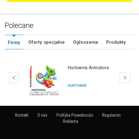
Polecane
Oferty specjalne
Ogłoszenia
Produkty
Firmy
ra
Hurtownia Balonów
Gdańsk
HURTOWNIE
Kontakt
O nas
Polityka Prywatności
Regulamin
Reklama