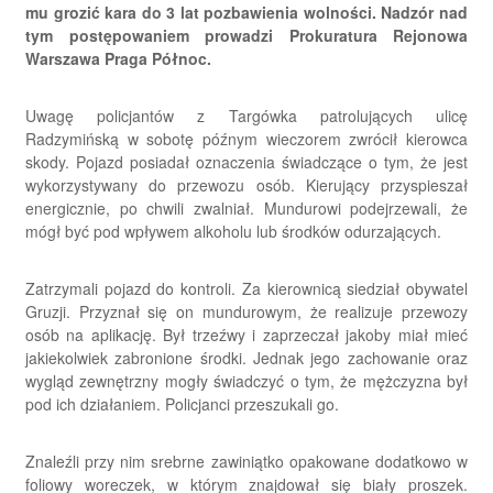
mu grozić kara do 3 lat pozbawienia wolności. Nadzór nad
tym postępowaniem prowadzi Prokuratura Rejonowa
Warszawa Praga Północ.
Uwagę policjantów z Targówka patrolujących ulicę
Radzymińską w sobotę późnym wieczorem zwrócił kierowca
skody. Pojazd posiadał oznaczenia świadczące o tym, że jest
wykorzystywany do przewozu osób. Kierujący przyspieszał
energicznie, po chwili zwalniał. Mundurowi podejrzewali, że
mógł być pod wpływem alkoholu lub środków odurzających.
Zatrzymali pojazd do kontroli. Za kierownicą siedział obywatel
Gruzji. Przyznał się on mundurowym, że realizuje przewozy
osób na aplikację. Był trzeźwy i zaprzeczał jakoby miał mieć
jakiekolwiek zabronione środki. Jednak jego zachowanie oraz
wygląd zewnętrzny mogły świadczyć o tym, że mężczyzna był
pod ich działaniem. Policjanci przeszukali go.
Znaleźli przy nim srebrne zawiniątko opakowane dodatkowo w
foliowy woreczek, w którym znajdował się biały proszek.