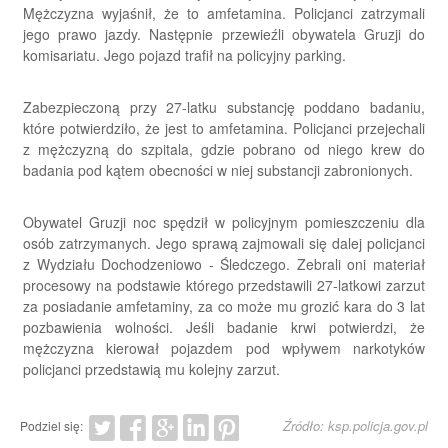
Mężczyzna wyjaśnił, że to amfetamina. Policjanci zatrzymali
jego prawo jazdy. Następnie przewieźli obywatela Gruzji do
komisariatu. Jego pojazd trafił na policyjny parking.
Zabezpieczoną przy 27-latku substancję poddano badaniu,
które potwierdziło, że jest to amfetamina. Policjanci przejechali
z mężczyzną do szpitala, gdzie pobrano od niego krew do
badania pod kątem obecności w niej substancji zabronionych.
Obywatel Gruzji noc spędził w policyjnym pomieszczeniu dla
osób zatrzymanych. Jego sprawą zajmowali się dalej policjanci
z Wydziału Dochodzeniowo - Śledczego. Zebrali oni materiał
procesowy na podstawie którego przedstawili 27-latkowi zarzut
za posiadanie amfetaminy, za co może mu grozić kara do 3 lat
pozbawienia wolności. Jeśli badanie krwi potwierdzi, że
mężczyzna kierował pojazdem pod wpływem narkotyków
policjanci przedstawią mu kolejny zarzut.
Źródło: ksp.policja.gov.pl
Podziel się: