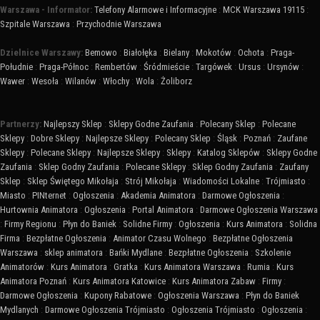
Warszawa - Informator:
Telefony Alarmowe i Informacyjne
:
MCK Warszawa 19115
:
Szpitale Warszawa
:
Przychodnie Warszawa
Dzielnice Warszawy:
Bemowo
:
Białołęka
:
Bielany
:
Mokotów
:
Ochota
:
Praga-
Południe
:
Praga-Północ
:
Rembertów
:
Śródmieście
:
Targówek
:
Ursus
:
Ursynów
:
Wawer
:
Wesoła
:
Wilanów
:
Włochy
:
Wola
:
Żoliborz
Partnerzy:
Najlepszy Sklep
:
Sklepy Godne Zaufania
:
Polecany Sklep
:
Polecane
Sklepy
:
Dobre Sklepy
:
Najlepsze Sklepy
:
Polecany Sklep
:
Śląsk
:
Poznań
:
Zaufane
Sklepy
:
Polecane Sklepy
:
Najlepsze Sklepy
:
Sklepy
:
Katalog Sklepów
:
Sklepy Godne
Zaufania
:
Sklep Godny Zaufania
:
Polecane Sklepy
:
Sklep Godny Zaufania
:
Zaufany
Sklep
:
Sklep Świętego Mikołaja
:
Strój Mikołaja
:
Wiadomości Lokalne
:
Trójmiasto
:
Miasto
:
PINternet
:
Ogłoszenia
:
Akademia Animatora
:
Darmowe Ogłoszenia
:
Hurtownia Animatora
:
Ogłoszenia
:
Portal Animatora
:
Darmowe Ogłoszenia Warszawa
:
Firmy Regionu
:
Płyn do Baniek
:
Solidne Firmy
:
Ogłoszenia
:
Kurs Animatora
:
Solidna
Firma
:
Bezpłatne Ogłoszenia
:
Animator Czasu Wolnego
:
Bezpłatne Ogłoszenia
Warszawa
:
sklep animatora
:
Bańki Mydlane
:
Bezpłatne Ogłoszenia
:
Szkolenie
Animatorów
:
Kurs Animatora
:
Gratka
:
Kurs Animatora Warszawa
:
Rumia
:
Kurs
Animatora Poznań
:
Kurs Animatora Katowice
:
Kurs Animatora Zabaw
:
Firmy
:
Darmowe Ogłoszenia
:
Kupony Rabatowe
:
Ogłoszenia Warszawa
:
Płyn do Baniek
Mydlanych
:
Darmowe Ogłoszenia Trójmiasto
:
Ogłoszenia Trójmiasto
:
Ogłoszenia
: