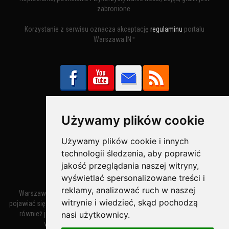
zabronione.
Korzystanie z serwisu oznacza akceptację
regulaminu
portalu
Warszawa.IN™
Używamy plików cookie
Bezpieczne Płatności obsługuje:
Używamy plików cookie i innych
technologii śledzenia, aby poprawić
jakość przeglądania naszej witryny,
wyświetlać spersonalizowane treści i
reklamy, analizować ruch w naszej
Warszawa – miasto stołeczne Warszawa. Nazwa miasta zaczęła
witrynie i wiedzieć, skąd pochodzą
pojawiać się w dokumentach w XIV wieku jako Warszewa, a od XV wieku
nasi użytkownicy.
również jako Warszowa. Zmiana nazwy na Warszawa w XV wieku
wynikała z mazowieckiej wymowy dialektycznej.