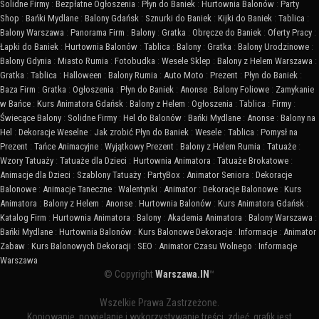
Solidne Firmy
:
Bezpłatne Ogłoszenia
:
Płyn do Baniek
:
Hurtownia Balonów
:
Party
Shop
:
Bańki Mydlane
:
Balony Gdańsk
:
Sznurki do Baniek
:
Kijki do Baniek
:
Tablica
:
Balony Warszawa
:
Panorama Firm
:
Balony
:
Gratka
:
Obręcze do Baniek
:
Oferty Pracy
:
Łapki do Baniek
:
Hurtownia Balonów
:
Tablica
:
Balony
:
Gratka
:
Balony Urodzinowe
:
Balony Gdynia
:
Miasto Rumia
:
Fotobudka
:
Wesele Sklep
:
Balony z Helem Warszawa
:
Gratka
:
Tablica
:
Halloween
:
Balony Rumia
:
Auto Moto
:
Prezent
:
Płyn do Baniek
:
Baza Firm
:
Gratka
:
Ogłoszenia
:
Płyn do Baniek
:
Anonse
:
Balony Foliowe
:
Zamykanie
w Bańce
:
Kurs Animatora Gdańsk
:
Balony z Helem
:
Ogłoszenia
:
Tablica
:
Firmy
:
Świecące Balony
:
Solidne Firmy
:
Hel do Balonów
:
Bańki Mydlane
:
Anonse
:
Balony na
Hel
:
Dekoracje Weselne
:
Jak zrobić Płyn do Baniek
:
Wesele
:
Tablica
:
Pomysł na
Prezent
:
Tańce Animacyjne
:
Wyjątkowy Prezent
:
Balony z Helem Rumia
:
Tatuaże
:
Wzory Tatuaży
:
Tatuaże dla Dzieci
:
Hurtownia Animatora
:
Tatuaże Brokatowe
:
Animacje dla Dzieci
:
Szablony Tatuaży
:
PartyBox
:
Animator Seniora
:
Dekoracje
Balonowe
:
Animacje Taneczne
:
Walentynki
:
Animator
:
Dekoracje Balonowe
:
Kurs
Animatora
:
Balony z Helem
:
Anonse
:
Hurtownia Balonów
:
Kurs Animatora Gdańsk
:
Katalog Firm
:
Hurtownia Animatora
:
Balony
:
Akademia Animatora
:
Balony Warszawa
:
Bańki Mydlane
:
Hurtownia Balonów
:
Kurs Balonowe Dekoracje
:
Informacje
:
Animator
Zabaw
:
Kurs Balonowych Dekoracji
:
SEO
:
Animator Czasu Wolnego
:
Informacje
Warszawa
© Copyright
Warszawa.IN
™
Wszelkie Prawa Zastrzeżone.
Kopiowanie, powielanie i wykorzystywanie treści, zdjęć, grafik jest