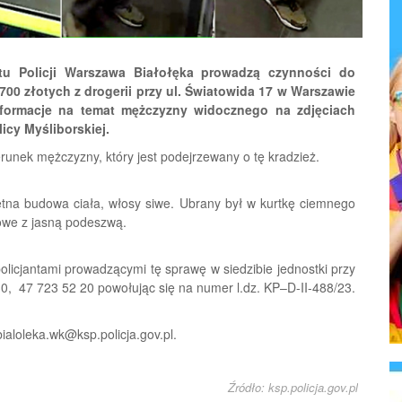
atu Policji Warszawa Białołęka prowadzą czynności do
700 złotych z drogerii przy ul. Światowida 17 w Warszawie
informacje na temat mężczyzny widocznego na zdjęciach
licy Myśliborskiej.
erunek mężczyzny, który jest podejrzewany o tę kradzież.
ętna budowa ciała, włosy siwe. Ubrany był w kurtkę ciemnego
owe z jasną podeszwą.
olicjantami prowadzącymi tę sprawę w siedzibie jednostki przy
30, 47 723 52 20 powołując się na numer l.dz. KP–D-II-488/23.
ialoleka.wk@ksp.policja.gov.pl.
Źródło: ksp.policja.gov.pl