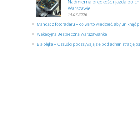
Nadmierna prędkość i jazda po cho
Warszawie
14.07.2026
Mandat z fotoradaru – co warto wiedzieć, aby uniknąć
Wakacyjna Bezpieczna Warszawianka
Białołęka – Oszuści podszywają się pod administrację os