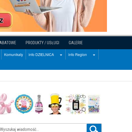
RABATOWE
PRODUKTY / USŁUGI
GALERIE
Komunikaty
info DZIELNICA
info Region