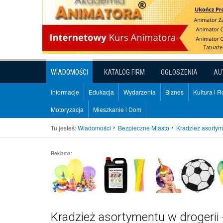
WIADOMOŚCI
KATALOG FIRM
OGŁOSZENIA
AU
Informacje
Edukacja
Wydarzenia
Biznes
Kultura i 
Motoryzacja
Mieszkanie i Dom
Tu jesteś:
Wiadomości
Bezpieczne Miasto
Kradzież asortym
Reklama:
Kradzież asortymentu w drogerii