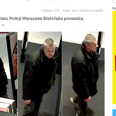
Re
Czytane: 277
Autor:
kom. Paulina Onyszko
riatu Policji Warszawa Białołęka prowadzą
...