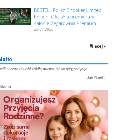
DESTELL Polish Snooker Limited
Edition: Oficjalna premiera w
salonie Zegarownia Premium
29.07.2026
Więcej »
Motto
eśli chcesz znaleźć źródło, musisz iść do góry, pod prąd
Jan Paweł II
klama