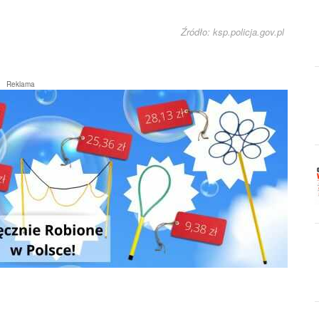
Źródło: ksp.policja.gov.pl
Reklama