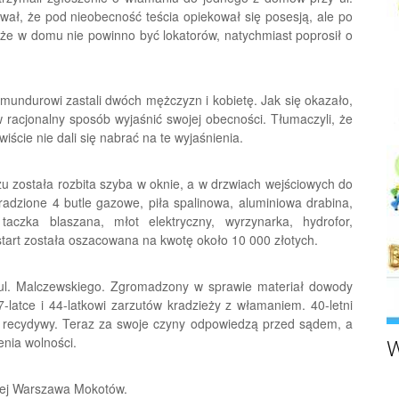
wał, że pod nieobecność teścia opiekował się posesją, ale po
, że w domu nie powinno być lokatorów, natychmiast poprosił o
mundurowi zastali dwóch mężczyzn i kobietę. Jak się okazało,
w racjonalny sposób wyjaśnić swojej obecności. Tłumaczyli, że
iście nie dali się nabrać na te wyjaśnienia.
u została rozbita szyba w oknie, a w drzwiach wejściowych do
dzione 4 butle gazowe, piła spalinowa, aluminiowa drabina,
aczka blaszana, młot elektryczny, wyrzynarka, hydrofor,
tart została oszacowana na kwotę około 10 000 złotych.
 ul. Malczewskiego. Zgromadzony w sprawie materiał dowody
-latce i 44-latkowi zarzutów kradzieży z włamaniem. 40-letni
 recydywy. Teraz za swoje czyny odpowiedzą przed sądem, a
enia wolności.
W
wej Warszawa Mokotów.