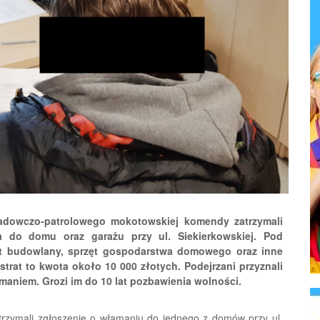
iadowczo-patrolowego mokotowskiej komendy zatrzymali
 do domu oraz garażu przy ul. Siekierkowskiej. Pod
zęt budowlany, sprzęt gospodarstwa domowego oraz inne
trat to kwota około 10 000 złotych. Podejrzani przyznali
maniem. Grozi im do 10 lat pozbawienia wolności.
otrzymali zgłoszenie o włamaniu do jednego z domów przy ul.