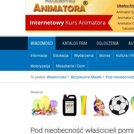
WIADOMOŚCI
KATALOG FIRM
OGŁOSZENIA
AU
Informacje
Edukacja
Wydarzenia
Biznes
Kultura i 
Motoryzacja
Mieszkanie i Dom
Tu jesteś:
Wiadomości
Bezpieczne Miasto
Pod nieobecność 
Reklama:
Pod nieobecność właścicieli pomi