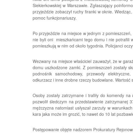
Siekierkowskiej w Warszawie. Zgłaszający poinformo
przyjeździe zobaczył ruchy firanki w oknie. Wiedząc
pomoc funkcjonariuszy.
Po przyjeździe na miejsce w jednym z pomieszczeń, 
nie byli oni mieszkańcami tego domu i nie potrafili 
pomieszkują w nim od około tygodnia. Policjanci oczyw
Wezwany na miejsce właściciel zauważył, że w garaż
domu uszkodzone zamki. Z pomieszczeń zostały skra
podnośnik samochodowy, przewody elektryczne, t
odkurzacz i inne drobne rzeczy budowlane. Wartość s
Osoby zostały zatrzymane i trafiły do komendy na
pozwolił śledczym na przedstawienie zatrzymanej 37
mężczyzna natomiast usłyszał zarzuty w warunkach
kara jaka może im grozić, to nawet do 10 lat pozbawi
Postępowanie objęte nadzorem Prokuratury Rejono