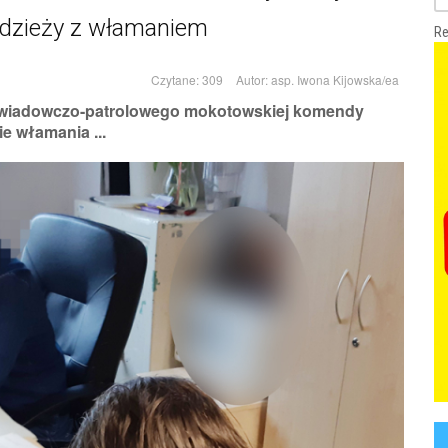
adzieży z włamaniem
Re
Czytane: 309
Autor:
asp. Iwona Kijowska/ea
wywiadowczo-patrolowego mokotowskiej komendy
e włamania ...