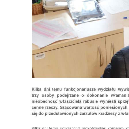
Kilka dni temu funkcjonariusze wydziału wyw
trzy osoby podejrzane o dokonanie włamania
nieobecność właściciela rabusie wynieśli spr
cenne rzeczy. Szacowana wartość poniesionych s
się do przedstawionych zarzutów kradzieży z wła
Kilka dni temu policjanci z mokotowskiej komendy 