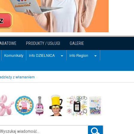
RABATOWE
PRODUKTY / USŁUGI
GALERIE
Komunikaty
info DZIELNICA
info Region
kradzieży z włamaniem