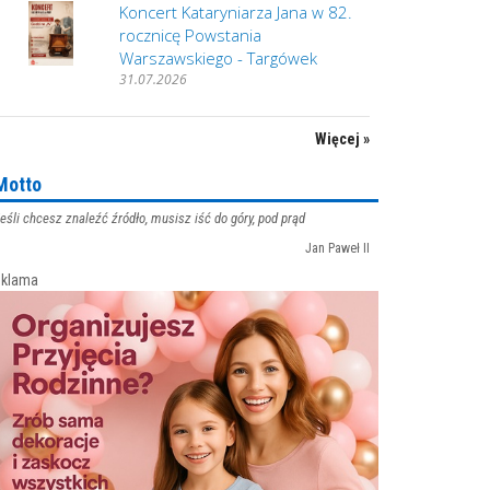
Koncert Kataryniarza Jana w 82.
rocznicę Powstania
Warszawskiego - Targówek
31.07.2026
Więcej »
Motto
eśli chcesz znaleźć źródło, musisz iść do góry, pod prąd
Jan Paweł II
klama