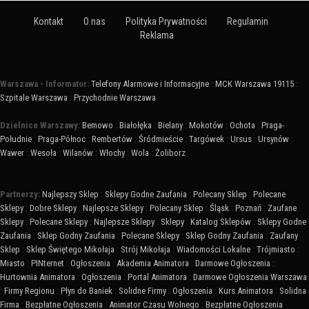
Kontakt
O nas
Polityka Prywatności
Regulamin
Reklama
Warszawa - Informator:
Telefony Alarmowe i Informacyjne
:
MCK Warszawa 19115
:
Szpitale Warszawa
:
Przychodnie Warszawa
Dzielnice Warszawy:
Bemowo
:
Białołęka
:
Bielany
:
Mokotów
:
Ochota
:
Praga-
Południe
:
Praga-Północ
:
Rembertów
:
Śródmieście
:
Targówek
:
Ursus
:
Ursynów
:
Wawer
:
Wesoła
:
Wilanów
:
Włochy
:
Wola
:
Żoliborz
Partnerzy:
Najlepszy Sklep
:
Sklepy Godne Zaufania
:
Polecany Sklep
:
Polecane
Sklepy
:
Dobre Sklepy
:
Najlepsze Sklepy
:
Polecany Sklep
:
Śląsk
:
Poznań
:
Zaufane
Sklepy
:
Polecane Sklepy
:
Najlepsze Sklepy
:
Sklepy
:
Katalog Sklepów
:
Sklepy Godne
Zaufania
:
Sklep Godny Zaufania
:
Polecane Sklepy
:
Sklep Godny Zaufania
:
Zaufany
Sklep
:
Sklep Świętego Mikołaja
:
Strój Mikołaja
:
Wiadomości Lokalne
:
Trójmiasto
:
Miasto
:
PINternet
:
Ogłoszenia
:
Akademia Animatora
:
Darmowe Ogłoszenia
:
Hurtownia Animatora
:
Ogłoszenia
:
Portal Animatora
:
Darmowe Ogłoszenia Warszawa
:
Firmy Regionu
:
Płyn do Baniek
:
Solidne Firmy
:
Ogłoszenia
:
Kurs Animatora
:
Solidna
Firma
:
Bezpłatne Ogłoszenia
:
Animator Czasu Wolnego
:
Bezpłatne Ogłoszenia