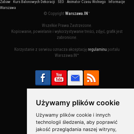
Zabaw
:
Kurs Balonowych Dekoracji
:
SEO
:
Animator Czasu Wolnego
:
Informacje
Warszawa
© Copyright
Warszawa.IN
™
Wszelkie Prawa Zastrzeżone.
Kopiowanie, powielanie i wykorzystywanie treści, zdjęć, grafik jest
zabronione.
Korzystanie z serwisu oznacza akceptację
regulaminu
portalu
Warszawa.IN™
Używamy plików cookie
Bezpieczne Płatności obsługuje:
Używamy plików cookie i innych
technologii śledzenia, aby poprawić
jakość przeglądania naszej witryny,