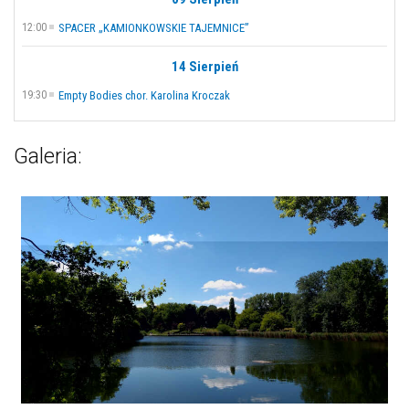
12:00
SPACER „KAMIONKOWSKIE TAJEMNICE”
14 Sierpień
19:30
Empty Bodies chor. Karolina Kroczak
Galeria: