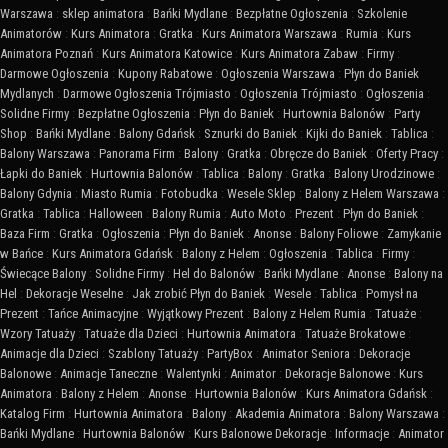
Warszawa
:
sklep animatora
:
Bańki Mydlane
:
Bezpłatne Ogłoszenia
:
Szkolenie
Animatorów
:
Kurs Animatora
:
Gratka
:
Kurs Animatora Warszawa
:
Rumia
:
Kurs
Animatora Poznań
:
Kurs Animatora Katowice
:
Kurs Animatora Zabaw
:
Firmy
:
Darmowe Ogłoszenia
:
Kupony Rabatowe
:
Ogłoszenia Warszawa
:
Płyn do Baniek
Mydlanych
:
Darmowe Ogłoszenia Trójmiasto
:
Ogłoszenia Trójmiasto
:
Ogłoszenia
:
Solidne Firmy
:
Bezpłatne Ogłoszenia
:
Płyn do Baniek
:
Hurtownia Balonów
:
Party
Shop
:
Bańki Mydlane
:
Balony Gdańsk
:
Sznurki do Baniek
:
Kijki do Baniek
:
Tablica
:
Balony Warszawa
:
Panorama Firm
:
Balony
:
Gratka
:
Obręcze do Baniek
:
Oferty Pracy
:
Łapki do Baniek
:
Hurtownia Balonów
:
Tablica
:
Balony
:
Gratka
:
Balony Urodzinowe
:
Balony Gdynia
:
Miasto Rumia
:
Fotobudka
:
Wesele Sklep
:
Balony z Helem Warszawa
:
Gratka
:
Tablica
:
Halloween
:
Balony Rumia
:
Auto Moto
:
Prezent
:
Płyn do Baniek
:
Baza Firm
:
Gratka
:
Ogłoszenia
:
Płyn do Baniek
:
Anonse
:
Balony Foliowe
:
Zamykanie
w Bańce
:
Kurs Animatora Gdańsk
:
Balony z Helem
:
Ogłoszenia
:
Tablica
:
Firmy
:
Świecące Balony
:
Solidne Firmy
:
Hel do Balonów
:
Bańki Mydlane
:
Anonse
:
Balony na
Hel
:
Dekoracje Weselne
:
Jak zrobić Płyn do Baniek
:
Wesele
:
Tablica
:
Pomysł na
Prezent
:
Tańce Animacyjne
:
Wyjątkowy Prezent
:
Balony z Helem Rumia
:
Tatuaże
:
Wzory Tatuaży
:
Tatuaże dla Dzieci
:
Hurtownia Animatora
:
Tatuaże Brokatowe
:
Animacje dla Dzieci
:
Szablony Tatuaży
:
PartyBox
:
Animator Seniora
:
Dekoracje
Balonowe
:
Animacje Taneczne
:
Walentynki
:
Animator
:
Dekoracje Balonowe
:
Kurs
Animatora
:
Balony z Helem
:
Anonse
:
Hurtownia Balonów
:
Kurs Animatora Gdańsk
:
Katalog Firm
:
Hurtownia Animatora
:
Balony
:
Akademia Animatora
:
Balony Warszawa
:
Bańki Mydlane
:
Hurtownia Balonów
:
Kurs Balonowe Dekoracje
:
Informacje
:
Animator