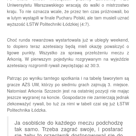
Uniwersytetu Warszawskiego wracają do walki o mistrzostwo
kraju. To nie oznacza wcale, że przez ten czas próżnowali, bo
w lutym wystąpili w finale Pucharu Polski, ale tam musieli uznać
wyższość ŁSTW Politechniki Łódzkiej (4:7).
Choć runda rewanżowa wystartowała już w ubiegły weekend,
to dopiero teraz azetesiacy będą mieli okazję powalczyć o
ligowe punkty. Wszystko za sprawą przełożeniu meczu z
Arkonią. W pierwszym pojedynku rozgrywanym na wyjeździe
azetesiacy rozgromili rywali zwyciężając aż 30:3.
Patrząc po wyniku tamtego spotkania i na tabelę faworytem są
gracze AZS UW, którzy po siedmiu grach zajmują 3. miejsce.
Natomiast Arkonia Szczecin jest na ostatniej pozycji nie mając
jeszcze wygranej na koncie. Gospodarze nie zamierzają jednak
zlekceważyć rywali, bo tuż za nimi w tabeli czai się już ŁSTW
Politechnika Łódzka.
Ja osobiście do każdego meczu podchodzę
tak samo. Trzeba zagrać swoje, i postarać
się żeby to przeciwnik dostosowywał się do