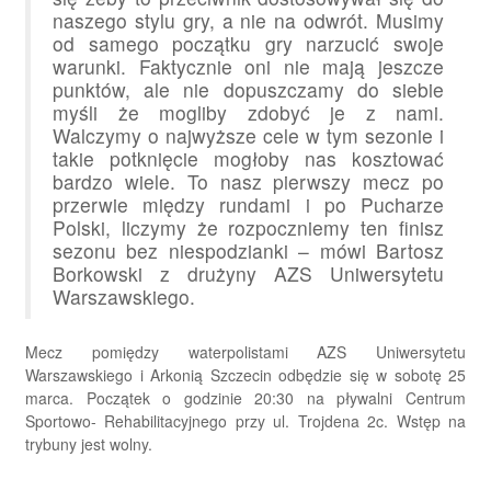
naszego stylu gry, a nie na odwrót. Musimy
od samego początku gry narzucić swoje
warunki. Faktycznie oni nie mają jeszcze
punktów, ale nie dopuszczamy do siebie
myśli że mogliby zdobyć je z nami.
Walczymy o najwyższe cele w tym sezonie i
takie potknięcie mogłoby nas kosztować
bardzo wiele. To nasz pierwszy mecz po
przerwie między rundami i po Pucharze
Polski, liczymy że rozpoczniemy ten finisz
sezonu bez niespodzianki – mówi Bartosz
Borkowski z drużyny AZS Uniwersytetu
Warszawskiego.
Mecz pomiędzy waterpolistami AZS Uniwersytetu
Warszawskiego i Arkonią Szczecin odbędzie się w sobotę 25
marca. Początek o godzinie 20:30 na pływalni Centrum
Sportowo- Rehabilitacyjnego przy ul. Trojdena 2c. Wstęp na
trybuny jest wolny.