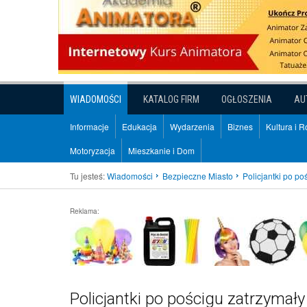
WIADOMOŚCI
KATALOG FIRM
OGŁOSZENIA
AU
Informacje
Edukacja
Wydarzenia
Biznes
Kultura i 
Motoryzacja
Mieszkanie i Dom
Tu jesteś:
Wiadomości
Bezpieczne Miasto
Policjantki po p
Reklama:
Policjantki po pościgu zatrzymał