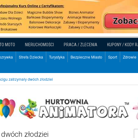
TO MOTO
NIERUCHOMOŚCI
PRACA / ZLECENIA
KUPONY / KODY 
Rozrywka
Strefa Dziecka
Turystyka
Bezpieczne Miasto
Sport
Zdrowie
ościgu zatrzymały dwóch złodziei
y dwóch złodziei