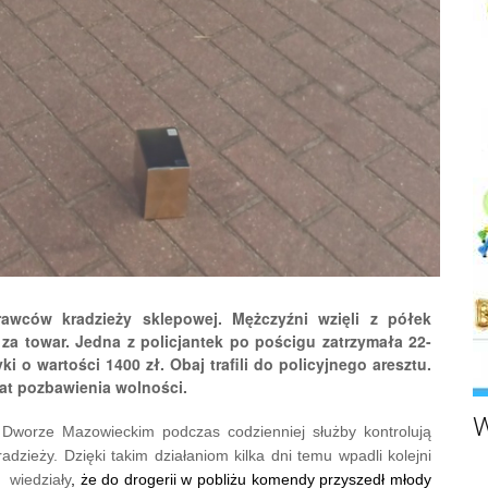
rawców kradzieży sklepowej. Mężczyźni wzięli z półek
za towar. Jedna z policjantek po pościgu zatrzymała 22-
i o wartości 1400 zł. Obaj trafili do policyjnego aresztu.
lat pozbawienia wolności.
W
m Dworze Mazowieckim podczas codzienniej
służby
kontrolują
zieży. Dzięki takim działaniom kilka dni temu wpadli kolejni
 wiedziały
, że do drogerii w pobliżu komendy przyszedł młody