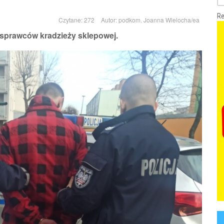
Re
Czytane: 272
Autor:
podkom. Joanna Wielocha/ea
sprawców kradzieży sklepowej.