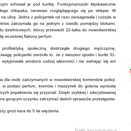
ym schował je pod kurtkę. Funkcjonariuszki błyskawicznie
odego chłopaka, nerwowo rozglądającego się po sklepie. W
na ulicę. Jedna z policjantek od razu zareagowała i ruszyła w
metrów zatrzymała go na jednym z osiedli, pomiędzy blokami.
 dzielnicowych, którzy przewieźli 22-latka do nowodworskiej
lę wcześniej flakony perfum.
profilaktyką społeczną dostrzegła drugiego mężczyznę,
wagę policjantki zwróciło to, że z kieszeni spodni i kurtki 31-
 wytypowała amatora cudzej własności i nie wahając się ani
enia dla osób zatrzymanych w nowodworskiej komendzie policji.
, w postaci perfum, kremów i maszynek do golenia wyniosła
órych popełnienia się przyznali.
Dzięki szybkiej i zdecydowanej
ię na gorącym uczynku zatrzymać dwóch sprawców przestępstw.
y grozi kara do 5 lat więzienia.
Źródło: ksp.policja.gov.pl