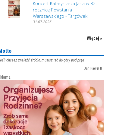
Koncert Kataryniarza Jana w 82.
rocznicę Powstania
Warszawskiego - Targówek
31.07.2026
Więcej »
Motto
eśli chcesz znaleźć źródło, musisz iść do góry, pod prąd
Jan Paweł II
klama