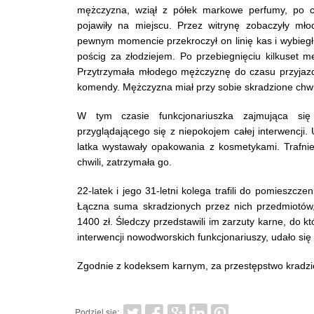
mężczyzna, wziął z półek markowe perfumy, po cz
pojawiły na miejscu. Przez witrynę zobaczyły mł
pewnym momencie przekroczył on linię kas i wybiegł 
pościg za złodziejem. Po przebiegnięciu kilkuset 
Przytrzymała młodego mężczyznę do czasu przyjazdu
komendy. Mężczyzna miał przy sobie skradzione chwi
W tym czasie funkcjonariuszka zajmująca się 
przyglądającego się z niepokojem całej interwencji. U
latka wystawały opakowania z kosmetykami. Trafnie
chwili, zatrzymała go.
22-latek i jego 31-letni kolega trafili do pomieszcz
Łączna suma skradzionych przez nich przedmiotów
1400 zł. Śledczy przedstawili im zarzuty karne, do kt
interwencji nowodworskich funkcjonariuszy, udało s
Zgodnie z kodeksem karnym, za przestępstwo kradzież
Podziel się: