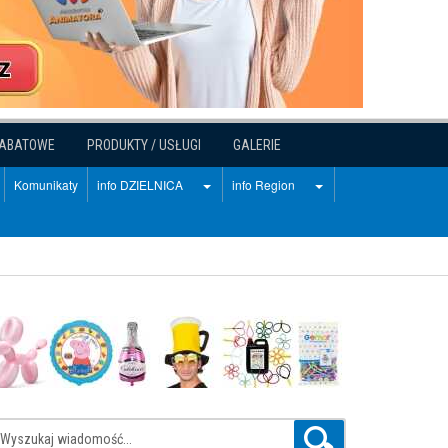
RABATOWE
PRODUKTY / USŁUGI
GALERIE
Komunikaty
info DZIELNICA
info Region