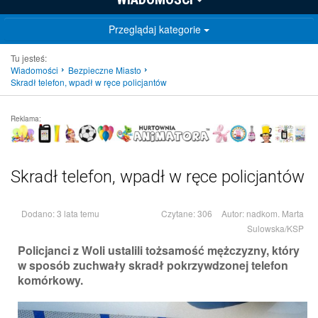
Przeglądaj kategorie
Tu jesteś:
Wiadomości
Bezpieczne Miasto
Skradł telefon, wpadł w ręce policjantów
Reklama:
Skradł telefon, wpadł w ręce policjantów
Dodano: 3 lata temu
Czytane: 306
Autor:
nadkom. Marta
Sulowska/KSP
Policjanci z Woli ustalili tożsamość mężczyzny, który
w sposób zuchwały skradł pokrzywdzonej telefon
komórkowy.