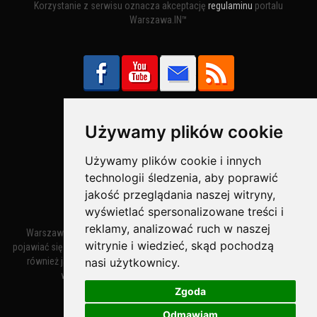
Korzystanie z serwisu oznacza akceptację
regulaminu
portalu
Warszawa.IN™
Używamy plików cookie
Bezpieczne Płatności obsługuje:
Używamy plików cookie i innych
technologii śledzenia, aby poprawić
jakość przeglądania naszej witryny,
wyświetlać spersonalizowane treści i
reklamy, analizować ruch w naszej
Warszawa – miasto stołeczne Warszawa. Nazwa miasta zaczęła
witrynie i wiedzieć, skąd pochodzą
pojawiać się w dokumentach w XIV wieku jako Warszewa, a od XV wieku
również jako Warszowa. Zmiana nazwy na Warszawa w XV wieku
nasi użytkownicy.
wynikała z mazowieckiej wymowy dialektycznej.
Zgoda
Odmawiam