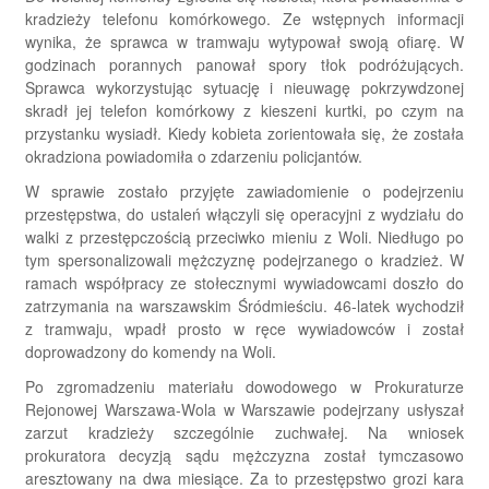
kradzieży telefonu komórkowego. Ze wstępnych informacji
wynika, że sprawca w tramwaju wytypował swoją ofiarę. W
godzinach porannych panował spory tłok podróżujących.
Sprawca wykorzystując sytuację i nieuwagę pokrzywdzonej
skradł jej telefon komórkowy z kieszeni kurtki, po czym na
przystanku wysiadł. Kiedy kobieta zorientowała się, że została
okradziona powiadomiła o zdarzeniu policjantów.
W sprawie zostało przyjęte zawiadomienie o podejrzeniu
przestępstwa, do ustaleń włączyli się operacyjni z wydziału do
walki z przestępczością przeciwko mieniu z Woli. Niedługo po
tym spersonalizowali mężczyznę podejrzanego o kradzież. W
ramach współpracy ze stołecznymi wywiadowcami doszło do
zatrzymania na warszawskim Śródmieściu. 46-latek wychodził
z tramwaju, wpadł prosto w ręce wywiadowców i został
doprowadzony do komendy na Woli.
Po zgromadzeniu materiału dowodowego w Prokuraturze
Rejonowej Warszawa-Wola w Warszawie podejrzany usłyszał
zarzut kradzieży szczególnie zuchwałej. Na wniosek
prokuratora decyzją sądu mężczyzna został tymczasowo
aresztowany na dwa miesiące. Za to przestępstwo grozi kara