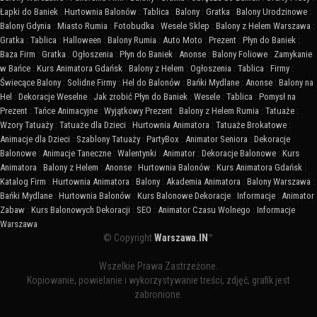
Łapki do Baniek
:
Hurtownia Balonów
:
Tablica
:
Balony
:
Gratka
:
Balony Urodzinowe
:
Balony Gdynia
:
Miasto Rumia
:
Fotobudka
:
Wesele Sklep
:
Balony z Helem Warszawa
:
Gratka
:
Tablica
:
Halloween
:
Balony Rumia
:
Auto Moto
:
Prezent
:
Płyn do Baniek
:
Baza Firm
:
Gratka
:
Ogłoszenia
:
Płyn do Baniek
:
Anonse
:
Balony Foliowe
:
Zamykanie
w Bańce
:
Kurs Animatora Gdańsk
:
Balony z Helem
:
Ogłoszenia
:
Tablica
:
Firmy
:
Świecące Balony
:
Solidne Firmy
:
Hel do Balonów
:
Bańki Mydlane
:
Anonse
:
Balony na
Hel
:
Dekoracje Weselne
:
Jak zrobić Płyn do Baniek
:
Wesele
:
Tablica
:
Pomysł na
Prezent
:
Tańce Animacyjne
:
Wyjątkowy Prezent
:
Balony z Helem Rumia
:
Tatuaże
:
Wzory Tatuaży
:
Tatuaże dla Dzieci
:
Hurtownia Animatora
:
Tatuaże Brokatowe
:
Animacje dla Dzieci
:
Szablony Tatuaży
:
PartyBox
:
Animator Seniora
:
Dekoracje
Balonowe
:
Animacje Taneczne
:
Walentynki
:
Animator
:
Dekoracje Balonowe
:
Kurs
Animatora
:
Balony z Helem
:
Anonse
:
Hurtownia Balonów
:
Kurs Animatora Gdańsk
:
Katalog Firm
:
Hurtownia Animatora
:
Balony
:
Akademia Animatora
:
Balony Warszawa
:
Bańki Mydlane
:
Hurtownia Balonów
:
Kurs Balonowe Dekoracje
:
Informacje
:
Animator
Zabaw
:
Kurs Balonowych Dekoracji
:
SEO
:
Animator Czasu Wolnego
:
Informacje
Warszawa
© Copyright
Warszawa.IN
™
Wszelkie Prawa Zastrzeżone.
Kopiowanie, powielanie i wykorzystywanie treści, zdjęć, grafik jest
zabronione.