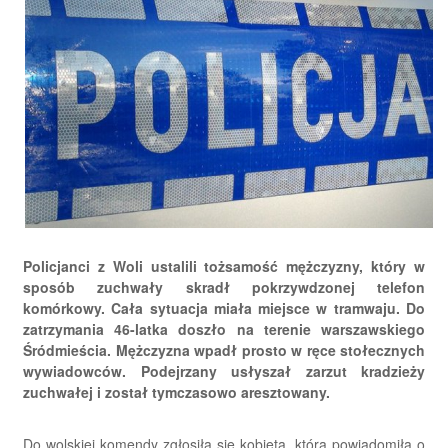
Policjanci z Woli ustalili tożsamość mężczyzny, który w
sposób zuchwały skradł pokrzywdzonej telefon
komórkowy. Cała sytuacja miała miejsce w tramwaju. Do
zatrzymania 46-latka doszło na terenie warszawskiego
Śródmieścia. Mężczyzna wpadł prosto w ręce stołecznych
wywiadowców. Podejrzany usłyszał zarzut kradzieży
zuchwałej i został tymczasowo aresztowany.
Do wolskiej komendy zgłosiła się kobieta, która powiadomiła o