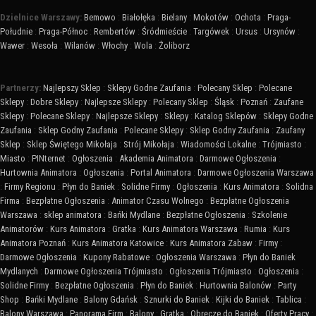
Dzielnice Warszawy:
Bemowo
:
Białołęka
:
Bielany
:
Mokotów
:
Ochota
:
Praga-
Południe
:
Praga-Północ
:
Rembertów
:
Śródmieście
:
Targówek
:
Ursus
:
Ursynów
:
Wawer
:
Wesoła
:
Wilanów
:
Włochy
:
Wola
:
Żoliborz
Partnerzy:
Najlepszy Sklep
:
Sklepy Godne Zaufania
:
Polecany Sklep
:
Polecane
Sklepy
:
Dobre Sklepy
:
Najlepsze Sklepy
:
Polecany Sklep
:
Śląsk
:
Poznań
:
Zaufane
Sklepy
:
Polecane Sklepy
:
Najlepsze Sklepy
:
Sklepy
:
Katalog Sklepów
:
Sklepy Godne
Zaufania
:
Sklep Godny Zaufania
:
Polecane Sklepy
:
Sklep Godny Zaufania
:
Zaufany
Sklep
:
Sklep Świętego Mikołaja
:
Strój Mikołaja
:
Wiadomości Lokalne
:
Trójmiasto
:
Miasto
:
PINternet
:
Ogłoszenia
:
Akademia Animatora
:
Darmowe Ogłoszenia
:
Hurtownia Animatora
:
Ogłoszenia
:
Portal Animatora
:
Darmowe Ogłoszenia Warszawa
:
Firmy Regionu
:
Płyn do Baniek
:
Solidne Firmy
:
Ogłoszenia
:
Kurs Animatora
:
Solidna
Firma
:
Bezpłatne Ogłoszenia
:
Animator Czasu Wolnego
:
Bezpłatne Ogłoszenia
Warszawa
:
sklep animatora
:
Bańki Mydlane
:
Bezpłatne Ogłoszenia
:
Szkolenie
Animatorów
:
Kurs Animatora
:
Gratka
:
Kurs Animatora Warszawa
:
Rumia
:
Kurs
Animatora Poznań
:
Kurs Animatora Katowice
:
Kurs Animatora Zabaw
:
Firmy
:
Darmowe Ogłoszenia
:
Kupony Rabatowe
:
Ogłoszenia Warszawa
:
Płyn do Baniek
Mydlanych
:
Darmowe Ogłoszenia Trójmiasto
:
Ogłoszenia Trójmiasto
:
Ogłoszenia
:
Solidne Firmy
:
Bezpłatne Ogłoszenia
:
Płyn do Baniek
:
Hurtownia Balonów
:
Party
Shop
:
Bańki Mydlane
:
Balony Gdańsk
:
Sznurki do Baniek
:
Kijki do Baniek
:
Tablica
:
Balony Warszawa
:
Panorama Firm
:
Balony
:
Gratka
:
Obręcze do Baniek
:
Oferty Pracy
: