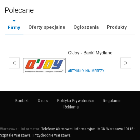
Polecane
Oferty specjalne
Ogłoszenia
Produkty
Firmy
KursAnimatora.pl
KURSY ZAWODOWE
Kontakt
O nas
Polityka Prywatności
Regulamin
Reklama
Warszawa - Informator:
Telefony Alarmowe i Informacyjne
:
MCK Warszawa 19115
:
Szpitale Warszawa
:
Przychodnie Warszawa