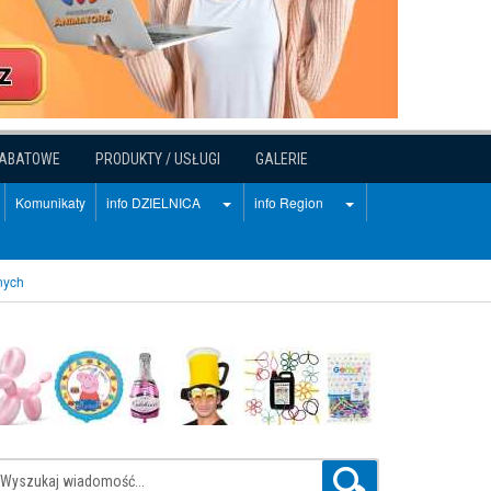
RABATOWE
PRODUKTY / USŁUGI
GALERIE
Komunikaty
info DZIELNICA
info Region
nych