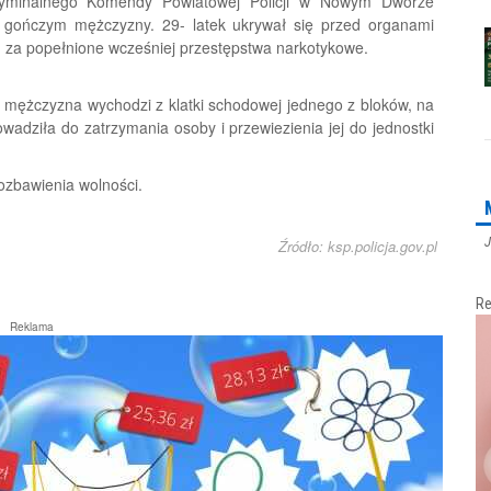
Kryminalnego Komendy Powiatowej Policji w Nowym Dworze
 gończym mężczyzny. 29- latek ukrywał się przed organami
, za popełnione wcześniej przestępstwa narkotykowe.
k mężczyzna wychodzi z klatki schodowej jednego z bloków, na
wadziła do zatrzymania osoby i przewiezienia jej do jednostki
ozbawienia wolności.
J
Źródło: ksp.policja.gov.pl
Re
Reklama