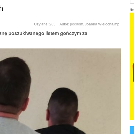
h
Re
Czytane: 283
Autor:
podkom. Joanna Wielocha/mp
znę poszukiwanego listem gończym za