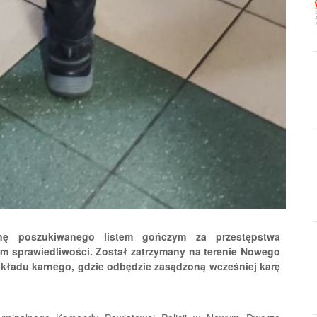
znę poszukiwanego listem gończym za przestępstwa
em sprawiedliwości. Został zatrzymany na terenie Nowego
akładu karnego, gdzie odbędzie zasądzoną wcześniej karę