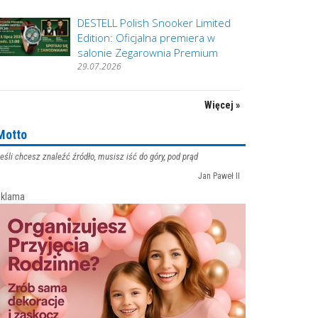
DESTELL Polish Snooker Limited
Edition: Oficjalna premiera w
salonie Zegarownia Premium
29.07.2026
Więcej »
Motto
eśli chcesz znaleźć źródło, musisz iść do góry, pod prąd
Jan Paweł II
klama