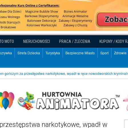
TO MOTO
NIERUCHOMOŚCI
PRACA / ZLECENIA
KUPONY / KODY 
Rozrywka
Strefa Dziecka
Turystyka
Bezpieczne Miasto
Sport
Zdrowie
tem gończym za przestępstwa narkotykowe, wpadł w ręce nowodworskich kryminal
przestępstwa narkotykowe, wpadł w