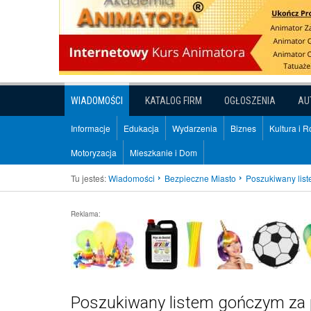
WIADOMOŚCI
KATALOG FIRM
OGŁOSZENIA
AU
Informacje
Edukacja
Wydarzenia
Biznes
Kultura i 
Motoryzacja
Mieszkanie i Dom
Tu jesteś:
Wiadomości
Bezpieczne Miasto
Poszukiwany lis
Reklama:
Poszukiwany listem gończym za 