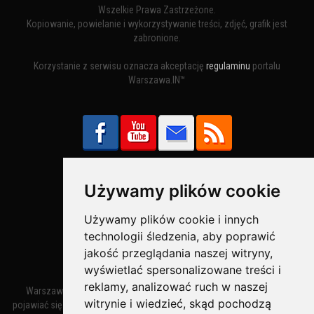
Wszelkie Prawa Zastrzeżone.
Kopiowanie, powielanie i wykorzystywanie treści, zdjęć, grafik jest
zabronione.
Korzystanie z serwisu oznacza akceptację
regulaminu
portalu
Warszawa.IN™
Używamy plików cookie
Bezpieczne Płatności obsługuje:
Używamy plików cookie i innych
technologii śledzenia, aby poprawić
jakość przeglądania naszej witryny,
wyświetlać spersonalizowane treści i
reklamy, analizować ruch w naszej
Warszawa – miasto stołeczne Warszawa. Nazwa miasta zaczęła
witrynie i wiedzieć, skąd pochodzą
pojawiać się w dokumentach w XIV wieku jako Warszewa, a od XV wieku