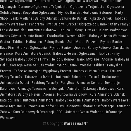
Darmowe Ogłoszenia
:
Kupony Rabatowe
:
Ogłoszenia Warszawa
:
Płyn do Baniek
Mydlanych
:
Darmowe Ogłoszenia Trójmiasto
:
Ogłoszenia Trójmiasto
:
Ogłoszenia
:
Solidne Firmy
:
Bezpłatne Ogłoszenia
:
Płyn do Baniek
:
Hurtownia Balonów
:
Party
Shop
:
Bańki Mydlane
:
Balony Gdańsk
:
Sznurki do Baniek
:
Kijki do Baniek
:
Tablica
:
Balony Warszawa
:
Panorama Firm
:
Balony
:
Gratka
:
Obręcze do Baniek
:
Oferty Pracy
:
Łapki do Baniek
:
Hurtownia Balonów
:
Tablica
:
Balony
:
Gratka
:
Balony Urodzinowe
:
Balony Gdynia
:
Miasto Rumia
:
Fotobudka
:
Wesele Sklep
:
Balony z Helem Warszawa
:
Gratka
:
Tablica
:
Halloween
:
Balony Rumia
:
Auto Moto
:
Prezent
:
Płyn do Baniek
:
Baza Firm
:
Gratka
:
Ogłoszenia
:
Płyn do Baniek
:
Anonse
:
Balony Foliowe
:
Zamykanie
w Bańce
:
Kurs Animatora Gdańsk
:
Balony z Helem
:
Ogłoszenia
:
Tablica
:
Firmy
:
Świecące Balony
:
Solidne Firmy
:
Hel do Balonów
:
Bańki Mydlane
:
Anonse
:
Balony na
Hel
:
Dekoracje Weselne
:
Jak zrobić Płyn do Baniek
:
Wesele
:
Tablica
:
Pomysł na
Prezent
:
Tańce Animacyjne
:
Wyjątkowy Prezent
:
Balony z Helem Rumia
:
Tatuaże
:
Wzory Tatuaży
:
Tatuaże dla Dzieci
:
Hurtownia Animatora
:
Tatuaże Brokatowe
:
Animacje dla Dzieci
:
Szablony Tatuaży
:
PartyBox
:
Animator Seniora
:
Dekoracje
Balonowe
:
Animacje Taneczne
:
Walentynki
:
Animator
:
Dekoracje Balonowe
:
Kurs
Animatora
:
Balony z Helem
:
Anonse
:
Hurtownia Balonów
:
Kurs Animatora Gdańsk
:
Katalog Firm
:
Hurtownia Animatora
:
Balony
:
Akademia Animatora
:
Balony Warszawa
:
Bańki Mydlane
:
Hurtownia Balonów
:
Kurs Balonowe Dekoracje
:
Informacje
:
Animator
Zabaw
:
Kurs Balonowych Dekoracji
:
SEO
:
Animator Czasu Wolnego
:
Informacje
Warszawa
© Copyright
Warszawa.IN
™