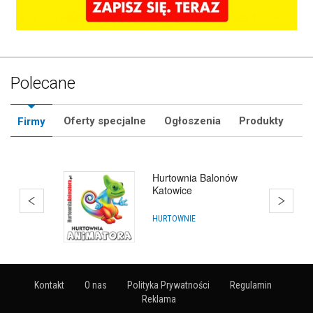
Polecane
Oferty specjalne
Ogłoszenia
Produkty
Firmy
Katalog Animatorów
Zabaw -
ZnajdzAnimatora.pl
ANIMATORZY
Kontakt
O nas
Polityka Prywatności
Regulamin
Reklama