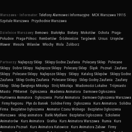
Warszawa - Informator:
Telefony Alarmowe i Informacyjne
:
MCK Warszawa 19115
:
Szpitale Warszawa
:
Przychodnie Warszawa
Dzielnice Warszawy:
Bemowo
:
Białołęka
:
Bielany
:
Mokotów
:
Ochota
:
Praga-
Południe
:
Praga-Północ
:
Rembertów
:
Śródmieście
:
Targówek
:
Ursus
:
Ursynów
:
Wawer
:
Wesoła
:
Wilanów
:
Włochy
:
Wola
:
Żoliborz
Partnerzy:
Najlepszy Sklep
:
Sklepy Godne Zaufania
:
Polecany Sklep
:
Polecane
Sklepy
:
Dobre Sklepy
:
Najlepsze Sklepy
:
Polecany Sklep
:
Śląsk
:
Poznań
:
Zaufane
Sklepy
:
Polecane Sklepy
:
Najlepsze Sklepy
:
Sklepy
:
Katalog Sklepów
:
Sklepy Godne
Zaufania
:
Sklep Godny Zaufania
:
Polecane Sklepy
:
Sklep Godny Zaufania
:
Zaufany
Sklep
:
Sklep Świętego Mikołaja
:
Strój Mikołaja
:
Wiadomości Lokalne
:
Trójmiasto
:
Miasto
:
PINternet
:
Ogłoszenia
:
Akademia Animatora
:
Darmowe Ogłoszenia
:
Hurtownia Animatora
:
Ogłoszenia
:
Portal Animatora
:
Darmowe Ogłoszenia Warszawa
:
Firmy Regionu
:
Płyn do Baniek
:
Solidne Firmy
:
Ogłoszenia
:
Kurs Animatora
:
Solidna
Firma
:
Bezpłatne Ogłoszenia
:
Animator Czasu Wolnego
:
Bezpłatne Ogłoszenia
Warszawa
:
sklep animatora
:
Bańki Mydlane
:
Bezpłatne Ogłoszenia
:
Szkolenie
Animatorów
:
Kurs Animatora
:
Gratka
:
Kurs Animatora Warszawa
:
Rumia
:
Kurs
Animatora Poznań
:
Kurs Animatora Katowice
:
Kurs Animatora Zabaw
:
Firmy
: