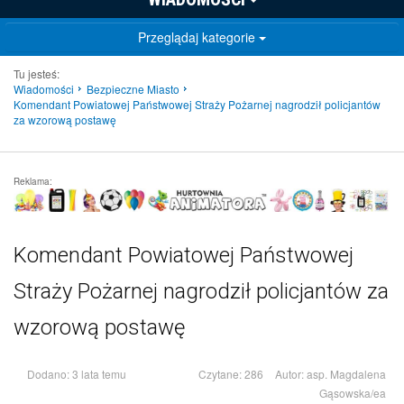
Przeglądaj kategorie
Tu jesteś:
Wiadomości
Bezpieczne Miasto
Komendant Powiatowej Państwowej Straży Pożarnej nagrodził policjantów
za wzorową postawę
Reklama:
Komendant Powiatowej Państwowej
Straży Pożarnej nagrodził policjantów za
wzorową postawę
Dodano: 3 lata temu
Czytane: 286
Autor:
asp. Magdalena
Gąsowska/ea