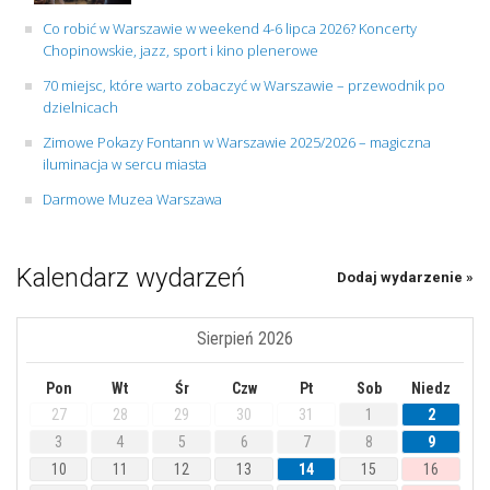
Co robić w Warszawie w weekend 4-6 lipca 2026? Koncerty
Chopinowskie, jazz, sport i kino plenerowe
70 miejsc, które warto zobaczyć w Warszawie – przewodnik po
dzielnicach
Zimowe Pokazy Fontann w Warszawie 2025/2026 – magiczna
iluminacja w sercu miasta
Darmowe Muzea Warszawa
Kalendarz wydarzeń
Dodaj wydarzenie »
Sierpień 2026
Pon
Wt
Śr
Czw
Pt
Sob
Niedz
27
28
29
30
31
1
2
3
4
5
6
7
8
9
10
11
12
13
14
15
16