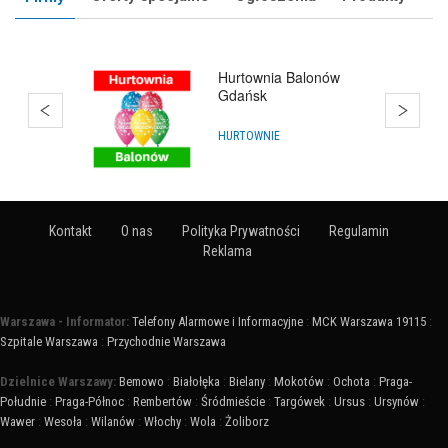
Kurs Animatora
SZKOLENIA I KURSY
Kontakt
O nas
Polityka Prywatności
Regulamin
Reklama
Warszawa - Informator:
Telefony Alarmowe i Informacyjne
:
MCK Warszawa 19115
:
Szpitale Warszawa
:
Przychodnie Warszawa
Dzielnice Warszawy:
Bemowo
:
Białołęka
:
Bielany
:
Mokotów
:
Ochota
:
Praga-
Południe
:
Praga-Północ
:
Rembertów
:
Śródmieście
:
Targówek
:
Ursus
:
Ursynów
:
Wawer
:
Wesoła
:
Wilanów
:
Włochy
:
Wola
:
Żoliborz