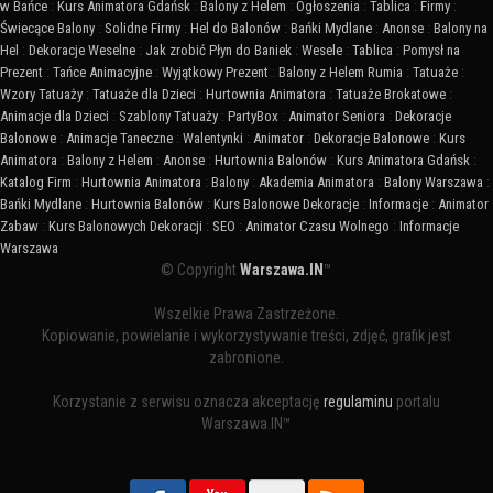
w Bańce
:
Kurs Animatora Gdańsk
:
Balony z Helem
:
Ogłoszenia
:
Tablica
:
Firmy
:
Świecące Balony
:
Solidne Firmy
:
Hel do Balonów
:
Bańki Mydlane
:
Anonse
:
Balony na
Hel
:
Dekoracje Weselne
:
Jak zrobić Płyn do Baniek
:
Wesele
:
Tablica
:
Pomysł na
Prezent
:
Tańce Animacyjne
:
Wyjątkowy Prezent
:
Balony z Helem Rumia
:
Tatuaże
:
Wzory Tatuaży
:
Tatuaże dla Dzieci
:
Hurtownia Animatora
:
Tatuaże Brokatowe
:
Animacje dla Dzieci
:
Szablony Tatuaży
:
PartyBox
:
Animator Seniora
:
Dekoracje
Balonowe
:
Animacje Taneczne
:
Walentynki
:
Animator
:
Dekoracje Balonowe
:
Kurs
Animatora
:
Balony z Helem
:
Anonse
:
Hurtownia Balonów
:
Kurs Animatora Gdańsk
:
Katalog Firm
:
Hurtownia Animatora
:
Balony
:
Akademia Animatora
:
Balony Warszawa
:
Bańki Mydlane
:
Hurtownia Balonów
:
Kurs Balonowe Dekoracje
:
Informacje
:
Animator
Zabaw
:
Kurs Balonowych Dekoracji
:
SEO
:
Animator Czasu Wolnego
:
Informacje
Warszawa
© Copyright
Warszawa.IN
™
Wszelkie Prawa Zastrzeżone.
Kopiowanie, powielanie i wykorzystywanie treści, zdjęć, grafik jest
zabronione.
Korzystanie z serwisu oznacza akceptację
regulaminu
portalu
Warszawa.IN™