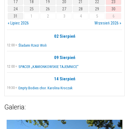
17
18
19
20
21
22
23
24
25
26
27
28
29
30
31
1
2
3
4
5
6
« Lipiec 2026
Wrzesień 2026 »
02 Sierpień
12:00
Śladami Rzezi Woli
09 Sierpień
12:00
SPACER „KAMIONKOWSKIE TAJEMNICE”
14 Sierpień
19:30
Empty Bodies chor. Karolina Kroczak
Galeria: