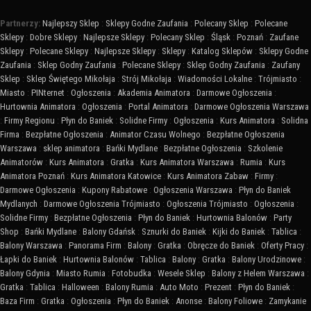
Partnerzy:
Najlepszy Sklep
:
Sklepy Godne Zaufania
:
Polecany Sklep
:
Polecane
Sklepy
:
Dobre Sklepy
:
Najlepsze Sklepy
:
Polecany Sklep
:
Śląsk
:
Poznań
:
Zaufane
Sklepy
:
Polecane Sklepy
:
Najlepsze Sklepy
:
Sklepy
:
Katalog Sklepów
:
Sklepy Godne
Zaufania
:
Sklep Godny Zaufania
:
Polecane Sklepy
:
Sklep Godny Zaufania
:
Zaufany
Sklep
:
Sklep Świętego Mikołaja
:
Strój Mikołaja
:
Wiadomości Lokalne
:
Trójmiasto
:
Miasto
:
PINternet
:
Ogłoszenia
:
Akademia Animatora
:
Darmowe Ogłoszenia
:
Hurtownia Animatora
:
Ogłoszenia
:
Portal Animatora
:
Darmowe Ogłoszenia Warszawa
:
Firmy Regionu
:
Płyn do Baniek
:
Solidne Firmy
:
Ogłoszenia
:
Kurs Animatora
:
Solidna
Firma
:
Bezpłatne Ogłoszenia
:
Animator Czasu Wolnego
:
Bezpłatne Ogłoszenia
Warszawa
:
sklep animatora
:
Bańki Mydlane
:
Bezpłatne Ogłoszenia
:
Szkolenie
Animatorów
:
Kurs Animatora
:
Gratka
:
Kurs Animatora Warszawa
:
Rumia
:
Kurs
Animatora Poznań
:
Kurs Animatora Katowice
:
Kurs Animatora Zabaw
:
Firmy
:
Darmowe Ogłoszenia
:
Kupony Rabatowe
:
Ogłoszenia Warszawa
:
Płyn do Baniek
Mydlanych
:
Darmowe Ogłoszenia Trójmiasto
:
Ogłoszenia Trójmiasto
:
Ogłoszenia
:
Solidne Firmy
:
Bezpłatne Ogłoszenia
:
Płyn do Baniek
:
Hurtownia Balonów
:
Party
Shop
:
Bańki Mydlane
:
Balony Gdańsk
:
Sznurki do Baniek
:
Kijki do Baniek
:
Tablica
:
Balony Warszawa
:
Panorama Firm
:
Balony
:
Gratka
:
Obręcze do Baniek
:
Oferty Pracy
:
Łapki do Baniek
:
Hurtownia Balonów
:
Tablica
:
Balony
:
Gratka
:
Balony Urodzinowe
:
Balony Gdynia
:
Miasto Rumia
:
Fotobudka
:
Wesele Sklep
:
Balony z Helem Warszawa
:
Gratka
:
Tablica
:
Halloween
:
Balony Rumia
:
Auto Moto
:
Prezent
:
Płyn do Baniek
:
Baza Firm
:
Gratka
:
Ogłoszenia
:
Płyn do Baniek
:
Anonse
:
Balony Foliowe
:
Zamykanie