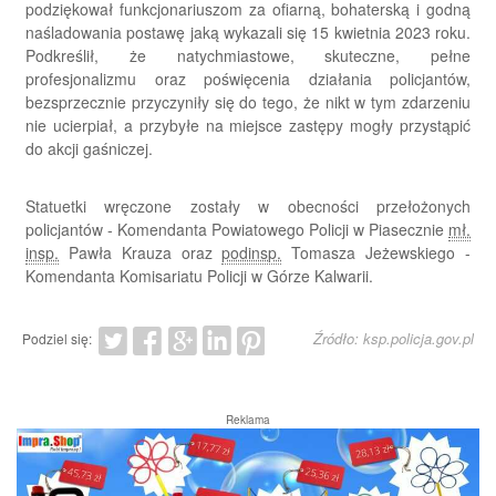
podziękował funkcjonariuszom za ofiarną, bohaterską i godną
naśladowania postawę jaką wykazali się 15 kwietnia 2023 roku.
Podkreślił, że natychmiastowe, skuteczne, pełne
profesjonalizmu oraz poświęcenia działania policjantów,
bezsprzecznie przyczyniły się do tego, że nikt w tym zdarzeniu
nie ucierpiał, a przybyłe na miejsce zastępy mogły przystąpić
do akcji gaśniczej.
Statuetki wręczone zostały w obecności przełożonych
policjantów - Komendanta Powiatowego Policji w Piasecznie
mł.
insp.
Pawła Krauza oraz
podinsp.
Tomasza Jeżewskiego -
Komendanta Komisariatu Policji w Górze Kalwarii.
Źródło: ksp.policja.gov.pl
Podziel się:
Reklama