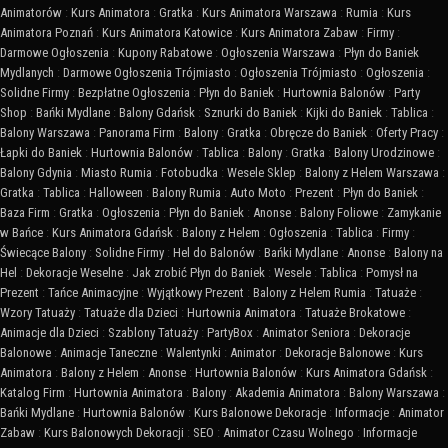
Animatorów
:
Kurs Animatora
:
Gratka
:
Kurs Animatora Warszawa
:
Rumia
:
Kurs
Animatora Poznań
:
Kurs Animatora Katowice
:
Kurs Animatora Zabaw
:
Firmy
:
Darmowe Ogłoszenia
:
Kupony Rabatowe
:
Ogłoszenia Warszawa
:
Płyn do Baniek
Mydlanych
:
Darmowe Ogłoszenia Trójmiasto
:
Ogłoszenia Trójmiasto
:
Ogłoszenia
:
Solidne Firmy
:
Bezpłatne Ogłoszenia
:
Płyn do Baniek
:
Hurtownia Balonów
:
Party
Shop
:
Bańki Mydlane
:
Balony Gdańsk
:
Sznurki do Baniek
:
Kijki do Baniek
:
Tablica
:
Balony Warszawa
:
Panorama Firm
:
Balony
:
Gratka
:
Obręcze do Baniek
:
Oferty Pracy
:
Łapki do Baniek
:
Hurtownia Balonów
:
Tablica
:
Balony
:
Gratka
:
Balony Urodzinowe
:
Balony Gdynia
:
Miasto Rumia
:
Fotobudka
:
Wesele Sklep
:
Balony z Helem Warszawa
:
Gratka
:
Tablica
:
Halloween
:
Balony Rumia
:
Auto Moto
:
Prezent
:
Płyn do Baniek
:
Baza Firm
:
Gratka
:
Ogłoszenia
:
Płyn do Baniek
:
Anonse
:
Balony Foliowe
:
Zamykanie
w Bańce
:
Kurs Animatora Gdańsk
:
Balony z Helem
:
Ogłoszenia
:
Tablica
:
Firmy
:
Świecące Balony
:
Solidne Firmy
:
Hel do Balonów
:
Bańki Mydlane
:
Anonse
:
Balony na
Hel
:
Dekoracje Weselne
:
Jak zrobić Płyn do Baniek
:
Wesele
:
Tablica
:
Pomysł na
Prezent
:
Tańce Animacyjne
:
Wyjątkowy Prezent
:
Balony z Helem Rumia
:
Tatuaże
:
Wzory Tatuaży
:
Tatuaże dla Dzieci
:
Hurtownia Animatora
:
Tatuaże Brokatowe
:
Animacje dla Dzieci
:
Szablony Tatuaży
:
PartyBox
:
Animator Seniora
:
Dekoracje
Balonowe
:
Animacje Taneczne
:
Walentynki
:
Animator
:
Dekoracje Balonowe
:
Kurs
Animatora
:
Balony z Helem
:
Anonse
:
Hurtownia Balonów
:
Kurs Animatora Gdańsk
:
Katalog Firm
:
Hurtownia Animatora
:
Balony
:
Akademia Animatora
:
Balony Warszawa
:
Bańki Mydlane
:
Hurtownia Balonów
:
Kurs Balonowe Dekoracje
:
Informacje
:
Animator
Zabaw
:
Kurs Balonowych Dekoracji
:
SEO
:
Animator Czasu Wolnego
:
Informacje