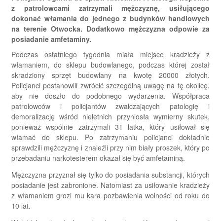
z patrolowcami zatrzymali mężczyznę, usiłującego
dokonać włamania do jednego z budynków handlowych
na terenie Otwocka. Dodatkowo mężczyzna odpowie za
posiadanie amfetaminy.
Podczas ostatniego tygodnia miała miejsce kradzieży z
włamaniem, do sklepu budowlanego, podczas której został
skradziony sprzęt budowlany na kwotę 20000 złotych.
Policjanci postanowili zwrócić szczególną uwagę na tę okolicę,
aby nie doszło do podobnego wydarzenia. Współpraca
patrolowców i policjantów zwalczających patologię i
demoralizację wśród nieletnich przyniosła wymierny skutek,
ponieważ wspólnie zatrzymali 31 latka, który usiłował się
włamać do sklepu. Po zatrzymaniu policjanci dokładnie
sprawdzili mężczyznę i znaleźli przy nim biały proszek, który po
przebadaniu narkotesterem okazał się być amfetaminą.
Mężczyzna przyznał się tylko do posiadania substancji, których
posiadanie jest zabronione. Natomiast za usiłowanie kradzieży
z włamaniem grozi mu kara pozbawienia wolności od roku do
10 lat.