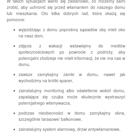
W takich sytuacjach warto się zastanowić, co możemy sami
zrobić, aby uchronić się przed włamaniem do naszego domu
lub mieszkania. Oto kilka dobrych rad, które okażą się
pomocne:
wyjeżdżając z domu poprośmy sąsiadów oby mieli oko
na nasz dom,
zdjęcia z wakacji wstawiajmy do mediów
społecznościowych po powrocie z podróży, aby
potencjalni złodzieje nie mieli informacji, że nie ma nas w
domu,
zawsze zamykajmy zamki w domu, nawet jak
wychodzimy na krótki spacer,
zainstalujmy monitoring albo oświetlenie wokół domu,
zapalająca się czujka może skutecznie wystraszyć
potencjalnego włamywacza,
podczas nieobecności w domu zamykajmy okna,
szczególnie tarasowe/ balkonowe,
zainstalujmy system alarmowy, drzwi antywłamaniowe,