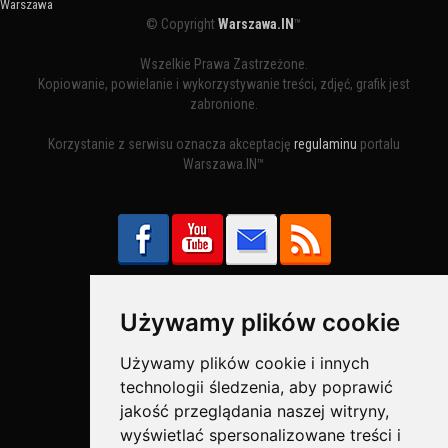
Warszawa
© Copyright
Warszawa.IN
™
Wszelkie Prawa Zastrzeżone.
Kopiowanie, powielanie i wykorzystywanie treści, zdjęć, grafik jest
zabronione.
Korzystanie z serwisu oznacza akceptację
regulaminu
portalu
Warszawa.IN™
Używamy plików cookie
Bezpieczne Płatności obsługuje:
Używamy plików cookie i innych
technologii śledzenia, aby poprawić
jakość przeglądania naszej witryny,
wyświetlać spersonalizowane treści i