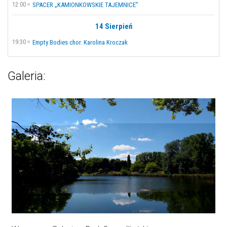
12:00
SPACER „KAMIONKOWSKIE TAJEMNICE”
14 Sierpień
19:30
Empty Bodies chor. Karolina Kroczak
Galeria: