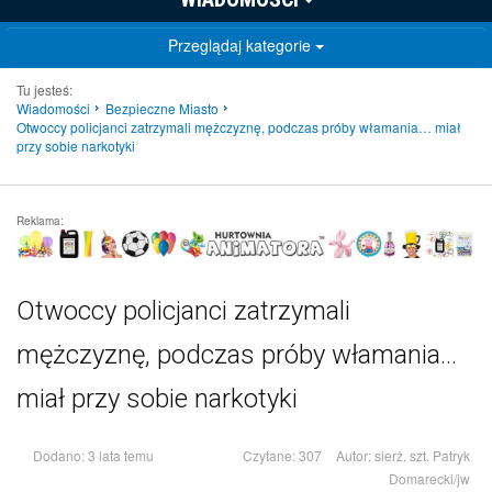
Przeglądaj kategorie
Tu jesteś:
Wiadomości
Bezpieczne Miasto
Otwoccy policjanci zatrzymali mężczyznę, podczas próby włamania… miał
przy sobie narkotyki
Reklama:
Otwoccy policjanci zatrzymali
mężczyznę, podczas próby włamania…
miał przy sobie narkotyki
Dodano: 3 lata temu
Czytane: 307
Autor:
sierż. szt. Patryk
Domarecki/jw