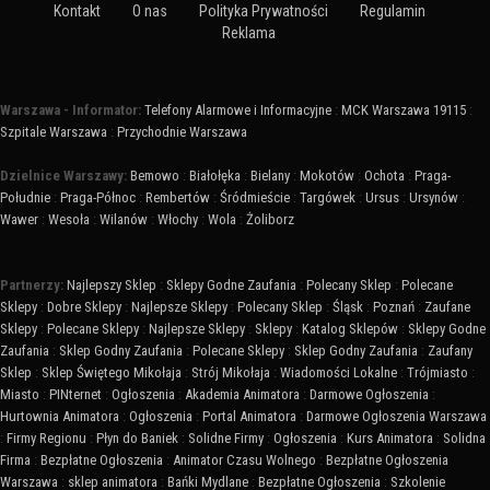
Kontakt
O nas
Polityka Prywatności
Regulamin
Reklama
Warszawa - Informator:
Telefony Alarmowe i Informacyjne
:
MCK Warszawa 19115
:
Szpitale Warszawa
:
Przychodnie Warszawa
Dzielnice Warszawy:
Bemowo
:
Białołęka
:
Bielany
:
Mokotów
:
Ochota
:
Praga-
Południe
:
Praga-Północ
:
Rembertów
:
Śródmieście
:
Targówek
:
Ursus
:
Ursynów
:
Wawer
:
Wesoła
:
Wilanów
:
Włochy
:
Wola
:
Żoliborz
Partnerzy:
Najlepszy Sklep
:
Sklepy Godne Zaufania
:
Polecany Sklep
:
Polecane
Sklepy
:
Dobre Sklepy
:
Najlepsze Sklepy
:
Polecany Sklep
:
Śląsk
:
Poznań
:
Zaufane
Sklepy
:
Polecane Sklepy
:
Najlepsze Sklepy
:
Sklepy
:
Katalog Sklepów
:
Sklepy Godne
Zaufania
:
Sklep Godny Zaufania
:
Polecane Sklepy
:
Sklep Godny Zaufania
:
Zaufany
Sklep
:
Sklep Świętego Mikołaja
:
Strój Mikołaja
:
Wiadomości Lokalne
:
Trójmiasto
:
Miasto
:
PINternet
:
Ogłoszenia
:
Akademia Animatora
:
Darmowe Ogłoszenia
:
Hurtownia Animatora
:
Ogłoszenia
:
Portal Animatora
:
Darmowe Ogłoszenia Warszawa
:
Firmy Regionu
:
Płyn do Baniek
:
Solidne Firmy
:
Ogłoszenia
:
Kurs Animatora
:
Solidna
Firma
:
Bezpłatne Ogłoszenia
:
Animator Czasu Wolnego
:
Bezpłatne Ogłoszenia
Warszawa
:
sklep animatora
:
Bańki Mydlane
:
Bezpłatne Ogłoszenia
:
Szkolenie